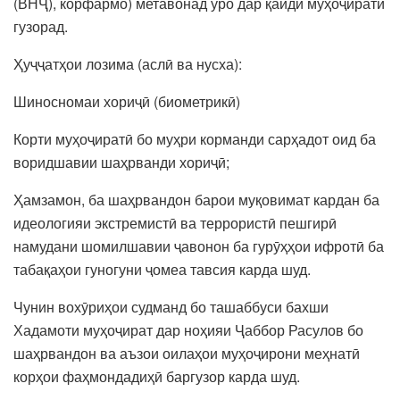
(ВНҶ), корфармо) метавонад уро дар қайди муҳоҷирати
гузорад.
Ҳуҷҷатҳои лозима (аслӣ ва нусха):
Шиносномаи хориҷӣ (биометрикӣ)
Корти муҳоҷиратӣ бо муҳри корманди сарҳадот оид ба
воридшавии шаҳрванди хориҷӣ;
Ҳамзамон, ба шаҳрвандон барои муқовимат кардан ба
идеологияи экстремистӣ ва террористӣ пешгирӣ
намудани шомилшавии ҷавонон ба гурӯҳҳои ифротӣ ба
табақаҳои гуногуни ҷомеа тавсия карда шуд.
Чунин вохӯриҳои судманд бо ташаббуси бахши
Хадамоти муҳоҷират дар ноҳияи Ҷаббор Расулов бо
шаҳрвандон ва аъзои оилаҳои муҳоҷирони меҳнатӣ
корҳои фаҳмондадиҳӣ баргузор карда шуд.