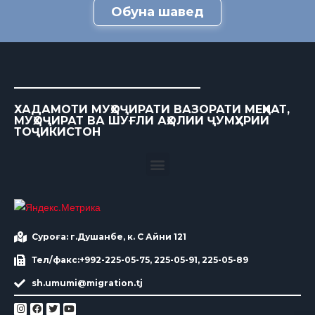
Обуна шавед
ХАДАМОТИ МУҲОҶИРАТИ ВАЗОРАТИ МЕҲНАТ,
МУҲОҶИРАТ ВА ШУҒЛИ АҲОЛИИ ҶУМҲУРИИ
ТОҶИКИСТОН
Суроға: г.Душанбе, к. С Айни 121
Тел/факс:+992-225-05-75, 225-05-91, 225-05-89
sh.umumi@migration.tj