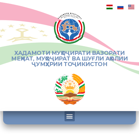
ХАДАМОТИ МУҲОҶИРАТИ ВАЗОРАТИ
МЕҲНАТ, МУҲОҶИРАТ ВА ШУҒЛИ АҲОЛИИ
ҶУМҲУРИИ ТОҶИКИСТОН