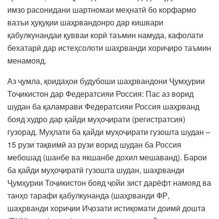
имзо расонидани шартномаи меҳнатӣ бо корфармо
вазъи ҳуқуқии шаҳрвандонро дар кишвари
қабулкунандаи қувваи корӣ таъмин намуда, кафолати
бехатарӣ дар истеҳсолоти шаҳрванди хориҷиро таъмин
менамояд.
Аз ҷумла, қоидаҳои будубоши шаҳрвандони Ҷумҳурии
Тоҷикистон дар Федератсияи Россия: Пас аз ворид
шудан ба қаламрави Федератсияи Россия шаҳрванд
бояд худро дар қайди муҳоҷирати (регистратсия)
гузорад. Муҳлати ба қайди муҳоҷирати гузошта шудан –
15 рузи тақвимӣ аз рузи ворид шудан ба Россия
мебошад (шанбе ва якшанбе дохил мешаванд). Барои
ба қайди муҳоҷиратӣ гузошта шудан, шаҳрванди
Ҷумҳурии Тоҷикистон бояд ҷойи зист дарёфт намояд ва
танҳо тарафи қабулкунанда (шаҳрванди ФР,
шаҳрванди хориҷии Иҷозати истиқомати доимӣ дошта