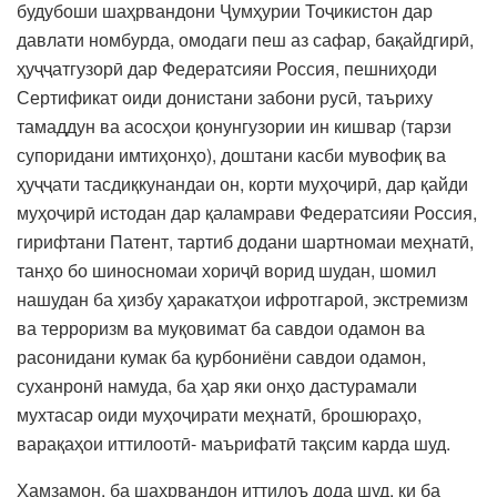
будубоши шаҳрвандони Ҷумҳурии Тоҷикистон дар
давлати номбурда, омодаги пеш аз сафар, бақайдгирӣ,
ҳуҷҷатгузорӣ дар Федератсияи Россия, пешниҳоди
Сертификат оиди донистани забони русӣ, таъриху
тамаддун ва асосҳои қонунгузории ин кишвар (тарзи
супоридани имтиҳонҳо), доштани касби мувофиқ ва
ҳуҷҷати тасдиқкунандаи он, корти муҳоҷирӣ, дар қайди
муҳоҷирӣ истодан дар қаламрави Федератсияи Россия,
гирифтани Патент, тартиб додани шартномаи меҳнатӣ,
танҳо бо шиносномаи хориҷӣ ворид шудан, шомил
нашудан ба ҳизбу ҳаракатҳои ифротгароӣ, экстремизм
ва терроризм ва муқовимат ба савдои одамон ва
расонидани кумак ба қурбониёни савдои одамон,
суханронӣ намуда, ба ҳар яки онҳо дастурамали
мухтасар оиди муҳоҷирати меҳнатӣ, брошюраҳо,
варақаҳои иттилоотӣ- маърифатӣ тақсим карда шуд.
Ҳамзамон, ба шаҳрвандон иттилоъ дода шуд, ки ба