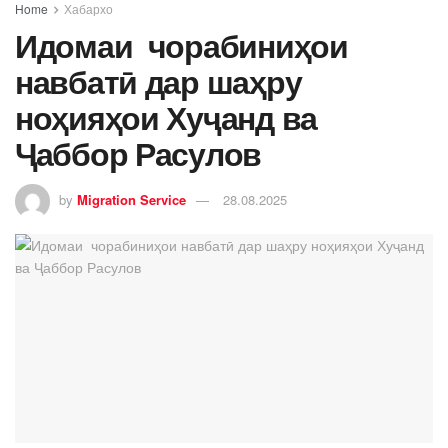
Home
Хабархо
Идомаи чорабиниҳои
навбатӣ дар шаҳру
ноҳияҳои Хуҷанд ва
Ҷаббор Расулов
by
Migration Service
28.08.2025