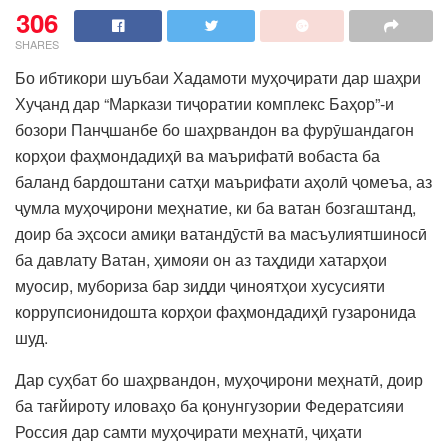
306
SHARES
Бо ибтикори шуъбаи Хадамоти муҳоҷирати дар шаҳри
Хуҷанд дар “Маркази тиҷоратии комплекс Баҳор”-и
бозори Панҷшанбе бо шаҳрвандон ва фурӯшандагон
корҳои фаҳмондадиҳӣ ва маърифатӣ вобаста ба
баланд бардоштани сатҳи маърифати аҳолӣ ҷомеъа, аз
ҷумла муҳоҷирони меҳнатие, ки ба ватан бозгаштанд,
доир ба эҳсоси амиқи ватандӯстӣ ва масъулиятшиносӣ
ба давлату Ватан, ҳимояи он аз таҳдиди хатарҳои
муосир, мубориза бар зидди ҷиноятҳои хусусияти
коррупсионидошта корҳои фаҳмондадиҳӣ гузаронида
шуд.
Дар суҳбат бо шаҳрвандон, муҳоҷирони меҳнатӣ, доир
ба тағйироту иловаҳо ба қонунгузории Федератсияи
Россия дар самти муҳоҷирати меҳнатӣ, ҷиҳати