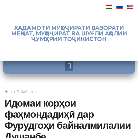
ХАДАМОТИ МУҲОҶИРАТИ ВАЗОРАТИ
МЕҲНАТ, МУҲОҶИРАТ ВА ШУҒЛИ АҲОЛИИ
ҶУМҲУРИИ ТОҶИКИСТОН
Home
Хабархо
Идомаи корҳои
фаҳмондадиҳӣ дар
Фурудгоҳи байналмилалии
Душанбе