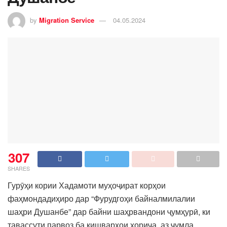
by
Migration Service
04.05.2024
307
SHARES
Гурӯҳи кории Хадамоти муҳоҷират корҳои
фаҳмондадиҳиро дар “Фурудгоҳи байналмилалии
шаҳри Душанбе” дар байни шаҳрвандони ҷумҳурӣ, ки
тавассути парвоз ба кишварҳои хориҷа, аз ҷумла