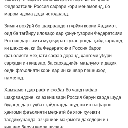
Федератсияи Россия сафари корӣ менамоянд, бо
маром идома дода истодаанд.
Зимни вохӯрӣ бо шаҳрвандон гурӯҳи кории Хадамот,
оид ба тағйиру иловаҳо дар қонунгузории Федератсияи
Россия дар самти муҳоҷират сухан ронда қайд карданд,
ки шахсоне, ки ба Федератсияи Россия барои
фаъолияти меҳнатӣ сафар доранд, ҳангоми убури
сарҳади ин кишвар, ба сарҳадчиён маълумоти дақиқ
оиди фаъолияти корӣ дар ин кишвар пешниҳод
намоянд.
Ҳамзамон дар рафти суҳбат бо чанд нафар
шаҳрвандоне, ки аз кишвари Россия берун карда шуда
буданд, дар суҳбат қайд карда шуд, ки ин нафарон
ҳангоми фаъолияти меҳнатӣ бе ягон ҳуҷҷати
тасдиқкунанда, аз ҷониби мақомоти дахлдори ин
кишвар берун карда шуданд.