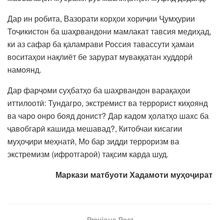
Дар ин робита, Вазорати корҳои хориҷии Ҷумҳурии
Тоҷикистон ба шаҳрвандони мамлакат тавсия медиҳад,
ки аз сафар ба қаламрави Россия тавассути ҳамаи
воситаҳои нақлиёт бе зарурат муваққатан худдорӣ
намоянд.
Дар фарҷоми суҳбатҳо ба шаҳрвандон варақаҳои
иттилоотӣ: Тундагро, экстремист ва террорист киҳоянд
ва чаро онро бояд донист? Дар кадом ҳолатҳо шахс ба
ҷавобгарӣ кашида мешавад?, Китобчаи кисагии
муҳоҷири меҳнатӣ, Мо бар зидди терроризм ва
экстремизм (ифротгароӣ) тақсим карда шуд.
Маркази матбуоти Хадамоти муҳоҷират
Previous Post