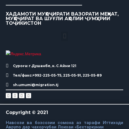
ХАДАМОТИ МУҲОҶИРАТИ ВАЗОРАТИ МЕҲНАТ,
МУҲОҶИРАТ ВА ШУҒЛИ АҲОЛИИ ҶУМҲУРИИ
ТОҶИКИСТОН
Суроға: г.Душанбе, к. С Айни 121
Тел/факс:+992-225-05-75, 225-05-91, 225-05-89
sh.umumi@migration.tj
Copyright © 2021
Навсози ва бозсозии сомона аз тарафи Иттиходи
Аврупо дар чахорчубаи Лоихаи «Бехтаркунии