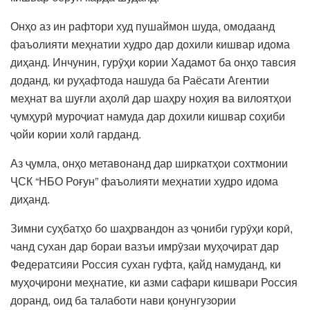
Онҳо аз ин рафтори худ пушаймон шуда, омодаанд
фаъолияти меҳнатии худро дар дохили кишвар идома
диҳанд. Инчунин, гурӯҳи кории Хадамот ба онҳо тавсия
доданд, ки руҳафтода нашуда ба Раёсати Агентии
меҳнат ва шуғли аҳолӣ дар шаҳру ноҳия ва вилоятҳои
ҷумҳурӣ муроҷиат намуда дар дохили кишвар соҳиби
ҷойи кории холӣ гарданд.
Аз ҷумла, онҳо метавонанд дар ширкатҳои сохтмонии
ҶСК “НБО Роғун” фаъолияти меҳнатии худро идома
диҳанд.
Зимни суҳбатҳо бо шаҳрвандон аз ҷониби гурӯҳи корӣ,
чанд сухан дар бораи вазъи имрӯзаи муҳоҷират дар
Федератсияи Россия сухан гуфта, қайд намуданд, ки
муҳоҷирони меҳнатие, ки азми сафари кишвари Россия
доранд, оид ба талаботи нави қонунгузории