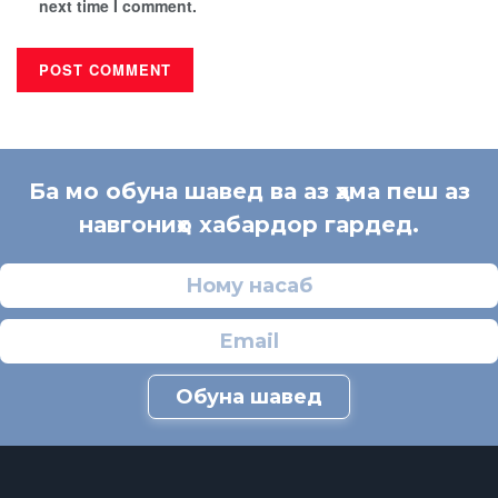
next time I comment.
Ба мо обуна шавед ва аз ҳама пеш аз
навгониҳо хабардор гардед.
Обуна шавед