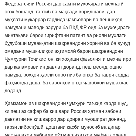
Федератсияи Россия дар самти муҳоҷирати меҳнатӣ
огоҳ бошанд, тартиб ва мақсади воридшавӣ, дар
муҳлати муқаррар гардида ҷамъоварӣ ва пешниҳод
намудани маводи зарурӣ ба ВКД ФР оид ба муҳоҷирати
минтақавӣ барои гирифтани патент ва риояи муҳлати
будубоши муваққатии шаҳрвандони хориҷӣ ва ба вуҷуд
омадани мушкилиҳои эҳтимолӣ барои шаҳрвандони
Ҷумҳурии Тоҷикистон, ки хоҳиши фаъолияти меҳнатиро
дар қаламрави ин давлат доранд, пеш меояд, ошно
намуда, роҳҳои ҳалли онро низ ба онҳо ба таври содда
фаҳмонда дода, ба саволҳои онҳо ҷавобҳои мушаххас
доданд.
Ҳамзамон аз шаҳрвандони ҷумҳурӣ таъкид карда шуд,
ки пеш аз сафар ба кишвари Россия ҳатман забони
давлатии ин кишварро дар доираи муошират донанд,
тарзи либоспӯшӣ, доштани касби муносиб ва дигар
масъалаҳои мубрами рӯз маслиҳатҳои муфид доданд.