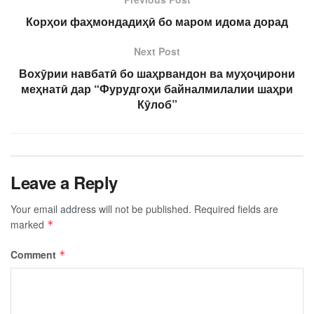
Корҳои фаҳмондадиҳӣ бо маром идома дорад
Next Post
Вохӯрии навбатӣ бо шаҳрвандон ва муҳоҷирони
меҳнатӣ дар “Фурудгоҳи байналмилалии шаҳри
Кӯлоб”
Leave a Reply
Your email address will not be published.
Required fields are
marked
*
Comment
*