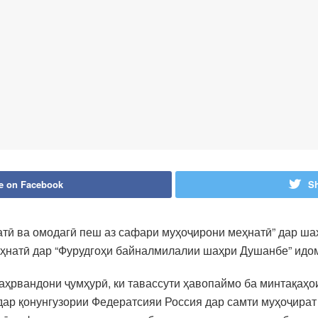
e on Facebook
Sh
тӣ ва омодагӣ пеш аз сафари муҳоҷирони меҳнатӣ” дар ш
ҳнатӣ дар “Фурудгоҳи байналмилалии шаҳри Душанбе” идом
аҳрвандони ҷумҳурӣ, ки тавассути ҳавопаймо ба минтақаҳо
дар қонунгузории Федератсияи Россия дар самти муҳоҷират 