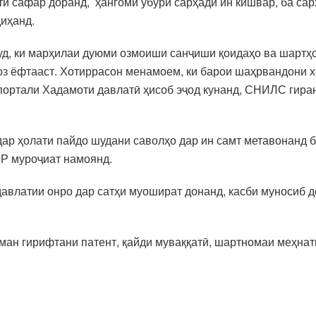
ӣ сафар доранд, ҳангоми убури сарҳади ин кишвар, ба с
диҳанд.
д, ки марҳилаи дуюми озмоиши санҷиши қоидаҳо ва шартҳо
оз ёфтааст. Хотиррасон менамоем, ки барои шаҳрвандони х
портали Хадамоти давлатӣ ҳисоб эҷод кунанд, СНИЛС гира
ар ҳолати пайдо шудани саволҳо дар ин самт метавонанд 
ФР муроҷиат намоянд.
давлатии онро дар сатҳи муошират донанд, касби муносиб 
ман гирифтани патент, қайди муваққатӣ, шартномаи меҳнат