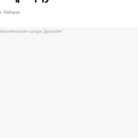
о
,
Хабарҳо