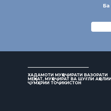
Ба
ХАДАМОТИ МУҲОҶИРАТИ ВАЗОРАТИ
МЕҲНАТ, МУҲОҶИРАТ ВА ШУҒЛИ АҲОЛИ
ҶУМҲУРИИ ТОҶИКИСТОН