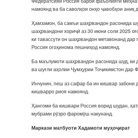
Федератсияи Россия барои фаъолияти меҳнат
намоянд ва ба саволҳои онҳо ҷавобҳои аниқ 
Ҳамзамон, ба самъи шаҳрвандон расонида шу
шаҳрвандони хориҷӣ аз 30 июни соли 2025 оғ
ки тавассути он шаҳрвандон метавонанд дар 
Россия огоҳинома пешниҳод намоянд.
Ба маълумоти шаҳрвандон расонида шуд, ки д
ва шуғли аҳолии Ҷумҳурии Тоҷикимстон дар 
Инчунин, пеш аз сафар ба ин кишвар забони 
кишварро риоя намоянд.
Ҳангоми ба кишвари Россия ворид шудан, ҳат
мубрами рӯзро фаромӯш накунанд.
Маркази матбуоти Хадамоти муҳоҷират