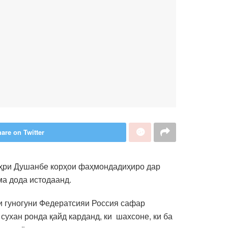
are on Twitter
аҳри Душанбе корҳои фаҳмондадиҳиро дар
а дода истодаанд.
и гуногуни Федератсияи Россия сафар
сухан ронда қайд карданд, ки шахсоне, ки ба