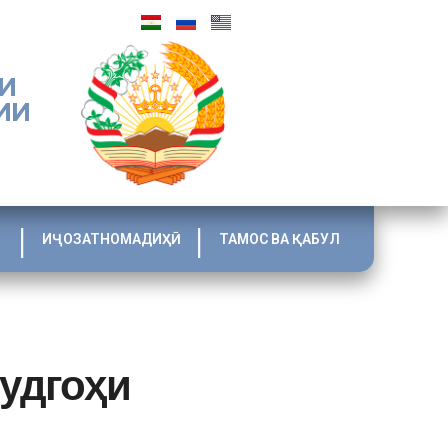
И
ИИ
ИҶОЗАТНОМАДИҲӢ
ТАМОС ВА ҚАБУЛ
удгоҳи