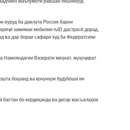
арҳадчиён маълумоти равшан пешниҳод
и вуруд ба давлати Россия барои
ориҷӣ замимаи мобилии ruID дастрасӣ дорад,
нд ва дар бораи сафари худ ба Федератсияи
ба Намояндагии Вазорати меҳнат, муҳоҷират
дошта бошанд ва қонунҳои будубоши ин
ӣ бастан бо кордиҳанда ва дигар масъалаҳои