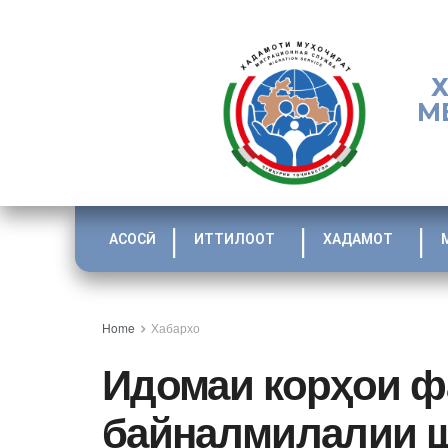
М
АСОСӢ
ИТТИЛООТ
ХАДАМОТ
Home
Хабархо
Идомаи корҳои ф
байналмилалии 