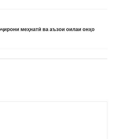
ҷирони меҳнатӣ ва аъзои оилаи онҳо