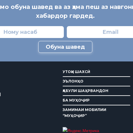
 мо обуна шавед ва аз ҳама пеш аз навгон
хабардор гардед.
Обуна шавед
УТОҚИ ШАХСӢ
ЭЪЛОНҲО
ҚАБУЛИ ШАҲРВАНДОН
И
БА МУҲОҶИР
ЗАМИМАИ МОБИЛИИ
“МУҲОҶИР”