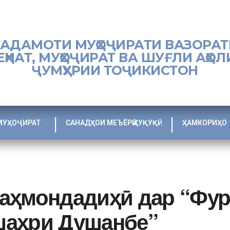
ХАДАМОТИ МУҲОҶИРАТИ ВАЗОРАТ
ЕҲНАТ, МУҲОҶИРАТ ВА ШУҒЛИ АҲОЛ
ҶУМҲУРИИ ТОҶИКИСТОН
МУҲОҶИРАТ
САНАДҲОИ МЕЪЁРӢ ҲУҚУҚӢ
ҲАМКОРИҲО
аҳмондадиҳӣ дар “Фур
шаҳри Душанбе”