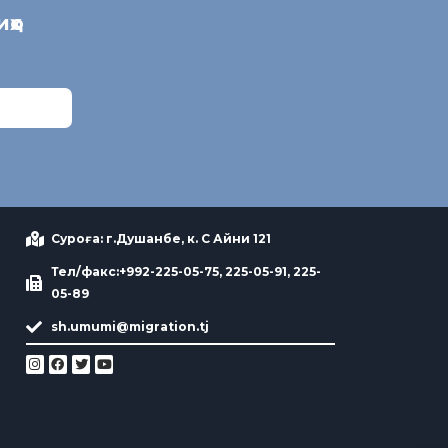
иҳо
Суроға: г.Душанбе, к. С Айни 121
Тел/факс:+992-225-05-75, 225-05-91, 225-
05-89
sh.umumi@migration.tj