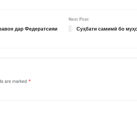
Next Post
равон дар Федератсияи
Суҳбати самимӣ бо муҳо
lds are marked
*