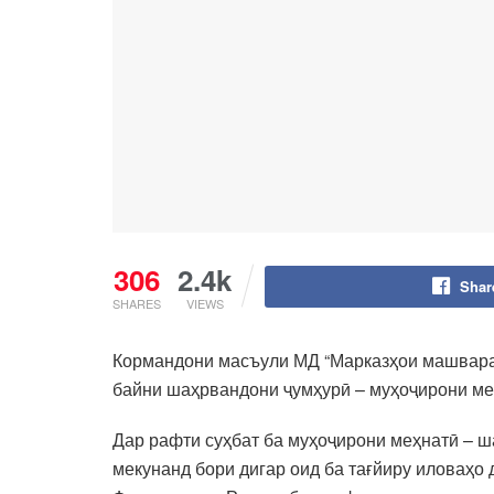
306
2.4k
Shar
SHARES
VIEWS
Кормандони масъули МД “Марказҳои машвара
байни шаҳрвандони ҷумҳурӣ – муҳоҷирони ме
Дар рафти суҳбат ба муҳоҷирони меҳнатӣ – ш
мекунанд бори дигар оид ба тағйиру иловаҳо 