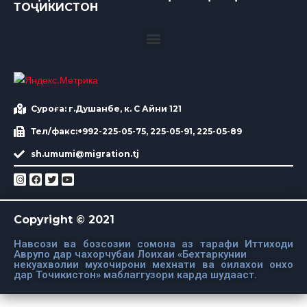
ТОҶИКИСТОН
Суроға: г.Душанбе, к. С Айни 121
Тел/факс:+992-225-05-75, 225-05-91, 225-05-89
sh.umumi@migration.tj
Copyright © 2021
Навсози ва бозсозии сомона аз тарафи Иттиходи
Аврупо дар чахорчубаи Лоихаи «Бехтаркунии
некуахволии мухочирони мехнати ва оилахои онхо
дар Точикистон» маблаггузори карда шудааст.