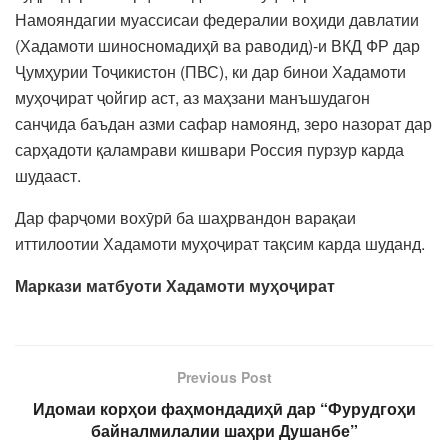
Намояндагии муассисаи федералии воҳиди давлатии
(Хадамоти шиносномадиҳӣ ва раводид)-и ВКД ФР дар
Ҷумҳурии Тоҷикистон (ПВС), ки дар бинои Хадамоти
муҳоҷират ҷойгир аст, аз маҳзани манъшудагон
санҷида баъдан азми сафар намоянд, зеро назорат дар
сарҳадоти қаламрави кишвари Россия пурзур карда
шудааст.
Дар фарҷоми вохӯрӣ ба шаҳрвандон варақаи
иттилоотии Хадамоти муҳоҷират тақсим карда шуданд.
Маркази матбуоти Хадамоти муҳоҷират
Previous Post
Идомаи корҳои фаҳмондадиҳӣ дар “Фурудгоҳи
байналмилалии шаҳри Душанбе”