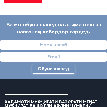
Ба мо обуна шавед ва аз ҳама пеш аз
навгониҳо хабардор гардед.
Обуна шавед
ХАДАМОТИ МУҲОҶИРАТИ ВАЗОРАТИ МЕҲНАТ,
МУҲОҶИРАТ ВА ШУҒЛИ АҲОЛИИ ҶУМҲУРИИ