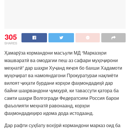
305
SHARES
Ҳамарӯза кормандони масъули МД “Марказҳои
машваратӣ ва омодагии пеш аз сафари муҳоҷирони
меҳнатӣ” дар шаҳри Хуҷанд якҷоя бо бахши Хадамоти
муҳоҷират ва намояндагони Прокуратураи нақлиёти
вилоят ҷиҳати бурдани корҳои фаҳмондадиҳӣ дар
байни шаҳрвандони ҷумҳурӣ, ки тавассути қатора ба
самти шаҳри Волгогради Федератсияи Россия барои
фаъолияти меҳнатӣ равонаанд, корҳои
фаҳмондадиҳиро идома дода истодаанд.
Дар рафти суҳбату вохӯрӣ кормандони марказ оид ба