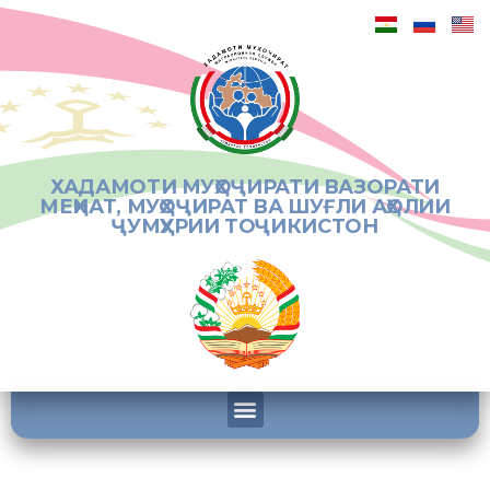
ХАДАМОТИ МУҲОҶИРАТИ ВАЗОРАТИ
МЕҲНАТ, МУҲОҶИРАТ ВА ШУҒЛИ АҲОЛИИ
ҶУМҲУРИИ ТОҶИКИСТОН