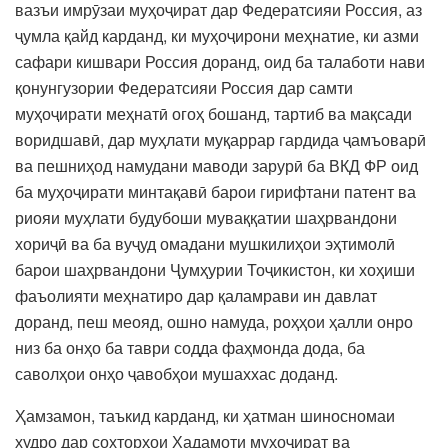
вазъи имрӯзаи муҳоҷират дар Федератсияи Россия, аз
ҷумла қайд карданд, ки муҳоҷирони меҳнатие, ки азми
сафари кишвари Россия доранд, оид ба талаботи нави
қонунгузории Федератсияи Россия дар самти
муҳоҷирати меҳнатӣ огоҳ бошанд, тартиб ва мақсади
воридшавӣ, дар муҳлати муқаррар гардида ҷамъоварӣ
ва пешниҳод намудани маводи зарурӣ ба ВКД ФР оид
ба муҳоҷирати минтақавӣ барои гирифтани патент ва
риояи муҳлати будубоши муваққатии шаҳрвандони
хориҷӣ ва ба вуҷуд омадани мушкилиҳои эҳтимолӣ
барои шаҳрвандони Ҷумҳурии Тоҷикистон, ки хоҳиши
фаъолияти меҳнатиро дар қаламрави ин давлат
доранд, пеш меояд, ошно намуда, роҳҳои ҳалли онро
низ ба онҳо ба таври содда фаҳмонда дода, ба
саволҳои онҳо ҷавобҳои мушаххас доданд.
Ҳамзамон, таъкид карданд, ки ҳатман шиносномаи
худро дар сохторҳои Хадамоти муҳоҷират ва