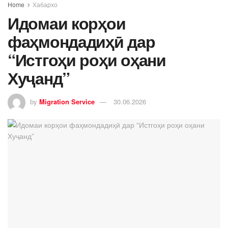
Home
Хабархо
Идомаи корҳои
фаҳмондадиҳӣ дар
“Истгоҳи роҳи оҳани
Хуҷанд”
by
Migration Service
30.06.2026