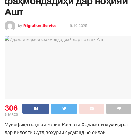
фаҳмондадиҳӣ дар ноҳияи
Ашт
by
Migration Service
16.10.2025
306
SHARES
Мувофиқи нақшаи кории Раёсати Хадамоти муҳоҷират
дар вилояти Суғд вохӯрии судманд бо оилаи