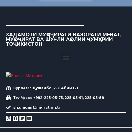
ХАДАМОТИ МУҲОҶИРАТИ ВАЗОРАТИ МЕҲНАТ,
МУҲОҶИРАТ ВА ШУҒЛИ АҲОЛИИ ҶУМҲУРИИ
ТОҶИКИСТОН
Суроға: г.Душанбе, к. С Айни 121
Тел/факс:+992-225-05-75, 225-05-91, 225-05-89
sh.umumi@migration.tj