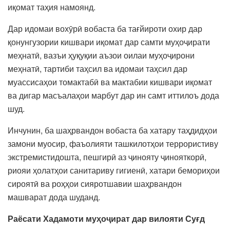
иқомат таҳия намоянд.
Дар идомаи вохӯрӣ вобаста ба тағйироти охир дар
қонунгузории кишвари иқомат дар самти муҳоҷирати
меҳнатӣ, вазъи ҳуқуқии аъзои оилаи муҳоҷирони
меҳнатӣ, тартиби таҳсил ва идомаи таҳсил дар
муассисаҳои томактабӣ ва мактабии кишвари иқомат
ва дигар масъалаҳои марбут дар ин самт иттилоъ дода
шуд.
Инчунин, ба шаҳрвандон вобаста ба хатару таҳдидҳои
замони муосир, фаъолияти ташкилотҳои террористиву
экстремистидошта, пешгирӣ аз ҷинояту ҷинояткорӣ,
риояи ҳолатҳои санитариву гигиенӣ, хатари бемориҳои
сироятӣ ва роҳҳои сияротшавии шаҳрвандон
машварат дода шуданд.
Раёсати Хадамоти муҳоҷират дар вилояти Суғд