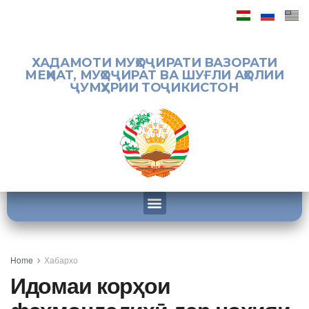
ХАДАМОТИ МУҲОҶИРАТИ ВАЗОРАТИ
МЕҲНАТ, МУҲОҶИРАТ ВА ШУҒЛИ АҲОЛИИ
ҶУМҲУРИИ ТОҶИКИСТОН
Home
Хабархо
Идомаи корҳои