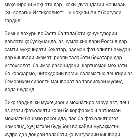
муҳоҷирони меҳнатӣ дар кохи дӯзандагии маҷмааи
“30-солагии Истиқлолият” – и ноҳияи Ашт баргузор
гардид.
Зимни вохӯрӣ вобаста ба талаботи қонунгузории
давлати қабулкунанда, аз ҷумла кишвари Россия дар
самти муҳоҷирати бехатар, расман фаъолият намудан
дар кишвари иқомат, риояи талаботи бехатарӣ дар
истеҳсолот, ба имзо расонидани шартномаи меҳнатӣ
бо корфармо, нигоҳдории вазъи саломатию пешгирӣ аз
бемориҳои сироятӣ машварат ва тавсияҳои муфид
дода шуданд.
Зикр гардид, ки муҳоҷирони меҳнатиро зарур аст, пеш
аз оғози фаъолияти корӣ бо корфармо шартномаи
меҳнатӣ ба имзо расонида, пас ба фаъолият оғоз
намоянд, ҳуҷҷатҳои будубош ва қайди муваққатии
худро дар доираи талаботи қонунгузории кишвари