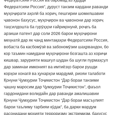
Федератсияи Россия”, дуруст танзим кардани раванди
муҳоҷирати аҳолӣ ба хориҷ, пешгирии шомилшавии
ҷавонон бахусус, муҳоҷирон ва ҷавонони дар хориҷ
таҳсилдошта ба гурӯҳҳои ғайриқонунӣ, роҷеъ ба
арзиши патент дар соли 2026 барои муҳоҷирони
меҳнатӣ дар як чанд минтақаҳои Федератсияи Россия,
вобаста ба касбомӯзӣ ва забономӯзии шаҳрвандон, бо
кор таъмин намудани муҳоҷирони бозгашта аз хориҷи
кишвар, зарурияти машғул шудан ба шуғли пурмаҳсул
дар заминаи имконият ва имтиёзҳо барои рушди
корҳои хонагӣ ва ҳунарҳои мардумӣ, риояи талаботи
Қонуни Ҷумҳурии Тоҷикистон “Дар бораи танзими
ҷашну маросим дар Ҷумҳурии Тоҷикистон”, фаъол
гардонидани волидайн дар раванди амалишавии
Қонуни Ҷумҳурии Тоҷикистон “Дар бораи масъулият
барои таълиму тарбияи кӯдак”, ба дарки мардум
расонидани моҳияти терроризму экстремизм, бахусус