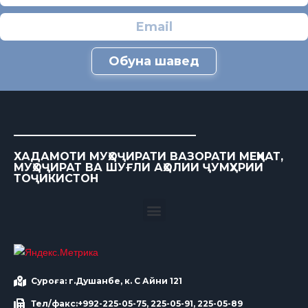
Обуна шавед
ХАДАМОТИ МУҲОҶИРАТИ ВАЗОРАТИ МЕҲНАТ,
МУҲОҶИРАТ ВА ШУҒЛИ АҲОЛИИ ҶУМҲУРИИ
ТОҶИКИСТОН
Суроға: г.Душанбе, к. С Айни 121
Тел/факс:+992-225-05-75, 225-05-91, 225-05-89