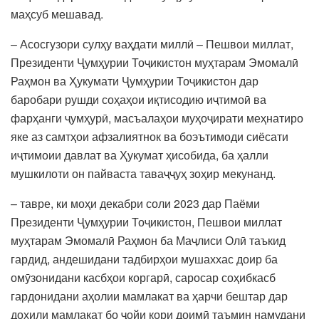
маҳсуб мешавад.
– Асосгузори сулҳу ваҳдати миллӣ – Пешвои миллат,
Президенти Ҷумҳурии Тоҷикистон муҳтарам Эмомалӣ
Раҳмон ва Ҳукумати Ҷумҳурии Тоҷикистон дар
баробари рушди соҳаҳои иқтисодию иҷтимоӣ ва
фарҳанги ҷумҳурӣ, масъалаҳои муҳоҷирати меҳнатиро
яке аз самтҳои афзалиятнок ва боэътимоди сиёсати
иҷтимоии давлат ва Ҳукумат ҳисобида, ба ҳалли
мушкилоти он пайваста таваҷҷуҳ зоҳир мекунанд.
– тавре, ки моҳи декабри соли 2023 дар Паёми
Президенти Ҷумҳурии Тоҷикистон, Пешвои миллат
муҳтарам Эмомалӣ Раҳмон ба Маҷлиси Олӣ таъкид
гардид, андешидани тадбирҳои мушаххас доир ба
омӯзонидани касбҳои коргарӣ, саросар соҳибкасб
гардонидани аҳолии мамлакат ва ҳарчи бештар дар
дохили мамлакат бо ҷойи кори доимӣ таъмин намудани