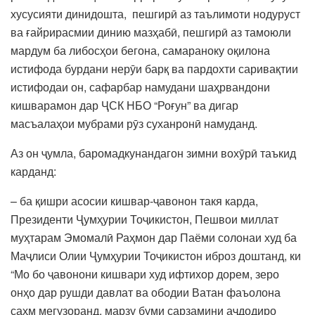
хусусияти динидошта, пешгирӣ аз таълимоти нодуруст
ва ғайрирасмии динию мазҳабӣ, пешгирӣ аз тамоюли
мардум ба либосҳои бегона, самараноку оқилона
истифода бурдани нерӯи барқ ва пардохти саривақтии
истифодаи он, сафарбар намудани шаҳрвандони
кишварамон дар ҶСК НБО “Роғун” ва дигар
масъалаҳои мубрами рӯз суханронӣ намуданд.
Аз он ҷумла, баромадкунандагон зимни вохӯрӣ таъкид
карданд:
– ба қишри асосии кишвар-ҷавонон такя карда,
Президенти Ҷумҳурии Тоҷикистон, Пешвои миллат
муҳтарам Эмомалӣ Раҳмон дар Паёми солонаи худ ба
Маҷлиси Олии Ҷумҳурии Тоҷикистон иброз доштанд, ки
“Мо бо ҷавонони кишвари худ ифтихор дорем, зеро
онҳо дар рушди давлат ва ободии Ватан фаъолона
саҳм мегузоранд, марзу буми сарзамини аҷдодиро