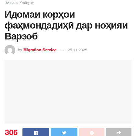
Home
Хабархо
Идомаи корҳои
фаҳмондадиҳӣ дар ноҳияи
Варзоб
by
Migration Service
25.11.2025
306