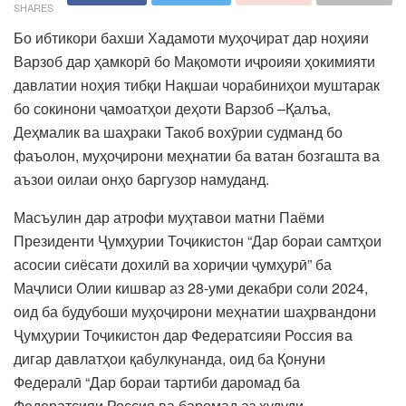
SHARES
Бо ибтикори бахши Хадамоти муҳоҷират дар ноҳияи
Варзоб дар ҳамкорӣ бо Мақомоти иҷроияи ҳокимияти
давлатии ноҳия тибқи Нақшаи чорабиниҳои муштарак
бо сокинони ҷамоатҳои деҳоти Варзоб –Қалъа,
Деҳмалик ва шаҳраки Такоб вохӯрии судманд бо
фаъолон, муҳоҷирони меҳнатии ба ватан бозгашта ва
аъзои оилаи онҳо баргузор намуданд.
Масъулин дар атрофи муҳтавои матни Паёми
Президенти Ҷумҳурии Тоҷикистон “Дар бораи самтҳои
асосии сиёсати дохилӣ ва хориҷии ҷумҳурӣ” ба
Маҷлиси Олии кишвар аз 28-уми декабри соли 2024,
оид ба будубоши муҳоҷирони меҳнатии шаҳрвандони
Ҷумҳурии Тоҷикистон дар Федератсияи Россия ва
дигар давлатҳои қабулкунанда, оид ба Қонуни
Федералӣ “Дар бораи тартиби даромад ба
Федератсияи Россия ва баромад аз ҳудуди