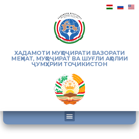
ХАДАМОТИ МУҲОҶИРАТИ ВАЗОРАТИ
МЕҲНАТ, МУҲОҶИРАТ ВА ШУҒЛИ АҲОЛИИ
ҶУМҲУРИИ ТОҶИКИСТОН