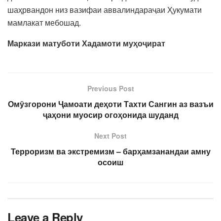
шаҳрвандон низ вазифаи аввалиндараҷаи Ҳукумати
мамлакат мебошад.
Маркази матуботи Хадамоти муҳоҷират
Previous Post
Омӯзгорони Ҷамоати деҳоти Тахти Сангин аз вазъи
ҷаҳони муосир огоҳонида шуданд
Next Post
Терроризм ва экстремизм – барҳамзанандаи амну
осоиш
Leave a Reply