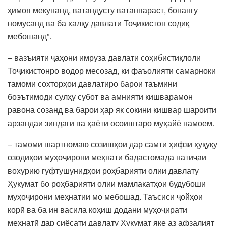
ҳимоя мекунанд, ватандӯсту ватанпараст, бонангу
номусанд ва ба халқу давлати Тоҷикистон содиқ
мебошанд”.
– вазъияти ҷаҳони имрӯза давлати соҳибистиқлоли
Тоҷикистонро водор месозад, ки фаъолияти самарноки
тамоми сохторҳои давлатиро барои таъмини
боэътимоди сулҳу субот ва амнияти кишварамон
равона созанд ва барои ҳар як сокини кишвар шароити
арзандаи зиндагӣ ва ҳаёти осоиштаро муҳайё намоем.
– тамоми шартномаю созишҳои дар самти ҳифзи ҳуқуқу
озодиҳои муҳоҷирони меҳнатӣ бадастомада натиҷаи
вохӯрию гуфтушунидҳои роҳбарияти олии давлату
Ҳукумат бо роҳбарияти олии мамлакатҳои будубоши
муҳоҷирони меҳнатии мо мебошад. Таъсиси ҷойҳои
корӣ ва ба ин васила коҳиш додани муҳоҷирати
меҳнатӣ дар сиёсати давлату Ҳукумат яке аз афзалият