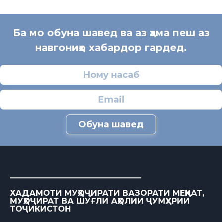
Ба мо обуна шавед ва аз ҳама пеш аз
навгониҳо хабардор гардед.
Обуна шавед
ХАДАМОТИ МУҲОҶИРАТИ ВАЗОРАТИ МЕҲНАТ,
МУҲОҶИРАТ ВА ШУҒЛИ АҲОЛИИ ҶУМҲУРИИ
ТОҶИКИСТОН