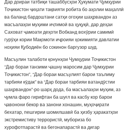
Дар доираи татбиқи ташаббусҳои Ҳукумати Ҷумҳурии
Тоҷикистон ҷиҳати тақвияти робита бо аҳолии маҳаллӣ
ва баланд бардоштани сатҳи огоҳии шаҳрвандон аз
масъалаҳои муҳими иҷтимоӣ ва ҳуқуқӣ, дар деҳаи
Саховат ҷамоати деҳоти Вобканд вохӯрии самимӣ
гурӯҳи кории Мақомоти иҷроияи ҳокимияти давлатии
ноҳияи Қубодиён бо сокинон баргузор шуд.
Масъулин талаботи қонунҳои Ҷумҳурии Тоҷикистон
“Дар бораи танзими ҷашну маросим дар Ҷумҳурии
Тоҷикистон”, “Дар бораи масъулият барои таълиму
тарбияи кӯдак” ва “Дар бораи тарбияи ватандӯстии
шаҳрвандон”-ро шарҳ дода, ба масъалаҳои муҳим, аз
ҷумла фаро гирифтан ба шуғл ва касбу кор барои
ҷавонони бекор ва занони хонашин, муҳоҷирати
бехатар, пешгирии шомилшавӣ ба ҳизбу ҳаракатҳои
экстремистиву террористӣ, мубориза бо
хурофотпарастӣ ва бегонапарастӣ ва дигар