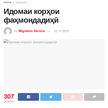
Home
Хабархо
Идомаи корҳои
фаҳмондадиҳӣ
by
Migration Service
22.10.2025
307
SHARES