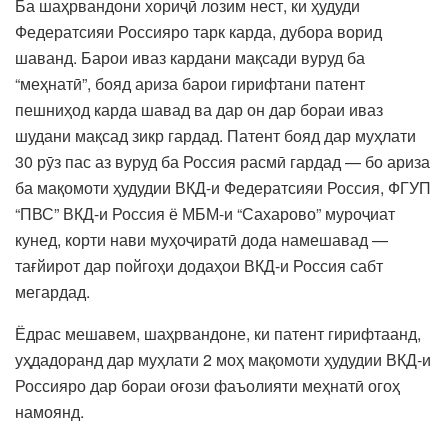
Ба шаҳрвандони хориҷӣ лозим нест, ки ҳудуди
Федератсияи Россияро тарк карда, дубора ворид
шаванд. Барои иваз кардани мақсади вуруд ба
“меҳнатӣ”, бояд ариза барои гирифтани патент
пешниҳод карда шавад ва дар он дар бораи иваз
шудани мақсад зикр гардад. Патент бояд дар муҳлати
30 рӯз пас аз вуруд ба Россия расмӣ гардад — бо ариза
ба мақомоти ҳудудии ВКД-и Федератсияи Россия, ФГУП
“ПВС” ВКД-и Россия ё МБМ-и “Сахарово” муроҷиат
кунед, корти нави муҳоҷиратӣ дода намешавад —
тағйирот дар пойгоҳи додаҳои ВКД-и Россия сабт
мегардад.
Ёдрас мешавем, шаҳрвандоне, ки патент гирифтаанд,
уҳдадоранд дар муҳлати 2 моҳ мақомоти ҳудудии ВКД-и
Россияро дар бораи оғози фаъолияти меҳнатӣ огоҳ
намоянд.