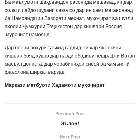
Ба маълумоти шаҳрвандон расонида мешавад, ки дар
ҳолати пайдо шудани саволҳо дар ин самт метавонанд
ба Намояндагии Вазорати меҳнат, муҳоҷират ва шуғли
аҳолии Ҷумҳурии Тоҷикистон дар кишвари Россия
муроҷиат намоянд.
Дар поёни вохӯрӣ таъкид гардид, ки ҳар як сокини
кишвар бояд худро дар назди ободиву пешрафти Ватан
масъул дониста, дар чорабиниҳои сиёсӣ ва ҷамъиятӣ
фаъолона ширкат варзад.
Маркази матбуоти Хадамоти муҳоҷират
Previous Post
Эълон!
Next Post