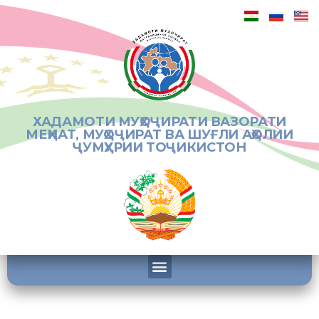
ХАДАМОТИ МУҲОҶИРАТИ ВАЗОРАТИ
МЕҲНАТ, МУҲОҶИРАТ ВА ШУҒЛИ АҲОЛИИ
ҶУМҲУРИИ ТОҶИКИСТОН