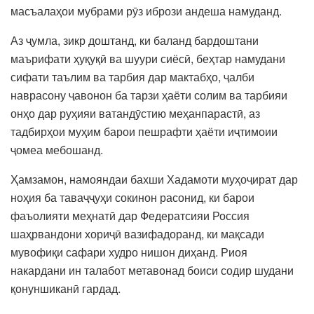
масъалаҳои мубрами рӯз ибрози андеша намуданд.
Аз ҷумла, зикр доштанд, ки баланд бардоштани
маърифати ҳуқуқӣ ва шуури сиёсӣ, беҳтар намудани
сифати таълим ва тарбия дар мактабҳо, ҷалби
наврасону ҷавонон ба тарзи ҳаёти солим ва тарбияи
онҳо дар руҳияи ватандӯстию меҳанпарастӣ, аз
тадбирҳои муҳим барои пешрафти ҳаёти иҷтимоии
ҷомеа мебошанд.
Ҳамзамон, намояндаи бахши Хадамоти муҳоҷират дар
ноҳия ба таваҷҷуҳи сокинон расонид, ки барои
фаъолияти меҳнатӣ дар Федератсияи Россия
шаҳрвандони хориҷӣ вазифадоранд, ки мақсади
мувофиқи сафари худро нишон диҳанд. Риоя
накардани ин талабот метавонад боиси содир шудани
қонуншиканӣ гардад.