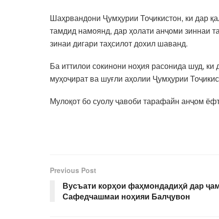
Шаҳрвандони Ҷумҳурии Тоҷикистон, ки дар қа
тамдид намоянд, дар ҳолати анҷоми зиннаи т
зинаи дигари таҳсилот дохил шаванд.
Ба иттилои сокинони ноҳия расонида шуд, ки
муҳоҷират ва шуғли аҳолии Ҷумҳурии Тоҷикис
Мулоқот бо суолу ҷавоби тарафайн анҷом ёфт
Previous Post
Вусъати корҳои фаҳмондадиҳӣ дар ҷам
Сафедчашмаи ноҳияи Балҷувон