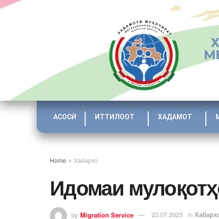
М
АСОСӢ
ИТТИЛООТ
ХАДАМОТ
Home
Хабархо
Идомаи мулоқотҳ
by
Migration Service
23.07.2025
in
Хабарх