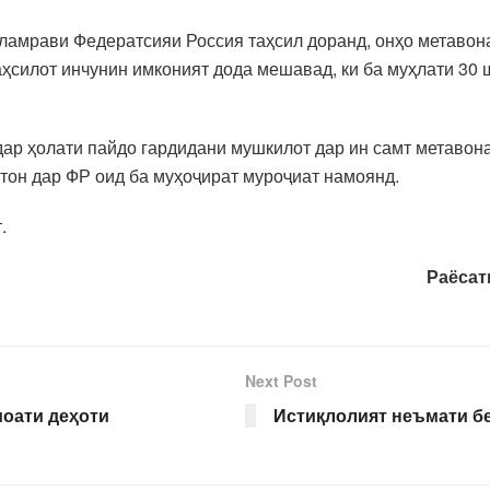
ламрави Федератсияи Россия таҳсил доранд, онҳо метавона
аҳсилот инчунин имконият дода мешавад, ки ба муҳлати 30 
 дар ҳолати пайдо гардидани мушкилот дар ин самт метавон
тон дар ФР оид ба муҳоҷират муроҷиат намоянд.
.
Раёсат
Next Post
оати деҳоти
Истиқлолият неъмати бе