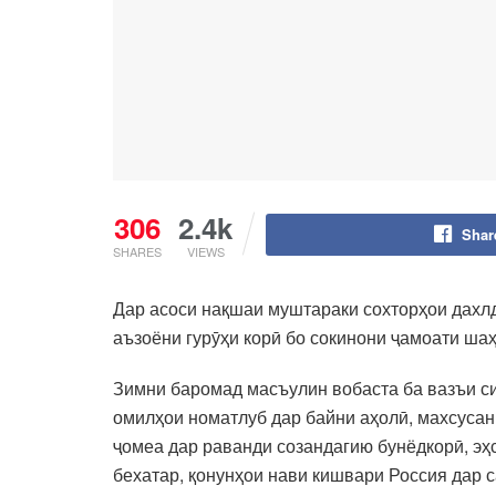
306
2.4k
Shar
SHARES
VIEWS
Дар асоси нақшаи муштараки сохторҳои дахл
аъзоёни гурӯҳи корӣ бо сокинони ҷамоати ша
Зимни баромад масъулин вобаста ба вазъи с
омилҳои номатлуб дар байни аҳолӣ, махсусан
ҷомеа дар раванди созандагию бунёдкорӣ, эҳ
бехатар, қонунҳои нави кишвари Россия дар 