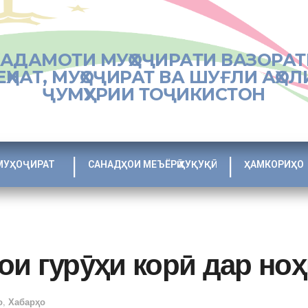
ХАДАМОТИ МУҲОҶИРАТИ ВАЗОРАТ
ЕҲНАТ, МУҲОҶИРАТ ВА ШУҒЛИ АҲОЛ
ҶУМҲУРИИ ТОҶИКИСТОН
МУҲОҶИРАТ
САНАДҲОИ МЕЪЁРӢ ҲУҚУҚӢ
ҲАМКОРИҲО
ои гурӯҳи корӣ дар но
о
,
Хабарҳо