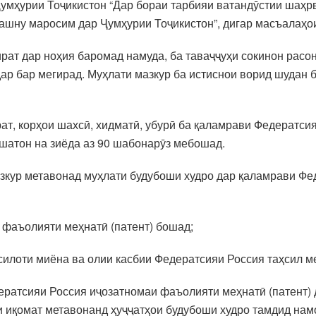
умҳурии Тоҷикистон “Дар бораи тарбияи ватандӯстии шаҳрв
 ҷашну маросим дар Ҷумҳурии Тоҷикистон”, дигар масъалаҳо
ат дар ноҳия баромад намуда, ба таваҷҷуҳи сокинон расон
дар бар мегирад. Муҳлати мазкур ба истиснои ворид шудан
рат, корҳои шахсӣ, хидматӣ, убурӣ ба қаламрави Федератси
шатон на зиёда аз 90 шабонарӯз мебошад.
зкур метавонад муҳлати будубоши худро дар қаламрави Фед
 фаъолияти меҳнатӣ (патент) бошад;
ҳсилоти миёна ва олии касбии Федератсияи Россия таҳсил 
ератсияи Россия иҷозатномаи фаъолияти меҳнатӣ (патент) 
 иқомат метавонанд ҳуҷҷатҳои будубоши худро тамдид нам