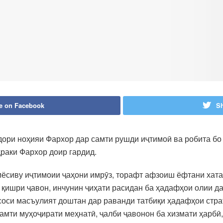
e on Facebook
Sh
дори ноҳияи Фархор дар самти рушди иҷтимоӣ ва робита бо
ҳраки Фархор доир гардид.
иёсиву иҷтимоии ҷаҳони имрӯз, торафт афзоиш ёфтани хат
 қишри ҷавон, инчунин ҷиҳати расидан ба ҳадафҳои олии 
соси масъулият доштан дар раванди татбиқи ҳадафҳои стра
самти муҳоҷирати меҳнатӣ, ҷалби ҷавонон ба хизмати ҳарб