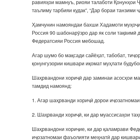
равияҳои мамнуъ, риояи талаботи Қонунҳои Ҷ
таълиму тарбияи кудак”, “Дар бораи танзими
Ҳамчунин намояндаи бахши Хадамоти муҳоҷир
Россия 90 шабонарӯзро дар як соли тақвимӣ 
Федератсияи Россия мебошад.
Агар шумо бо мақсади сайёҳат, табобат, тиҷо
қонунгузории кишвари иқомат муҳлати будубо
Шаҳрвандони хориҷӣ дар заминаи асосҳои ма
тамдид намоянд:
1. Агар шаҳрванди хориҷӣ дорои иҷозатномаи
2. Шаҳрванди хориҷӣ, ки дар муассисаҳои та
Шаҳрвандони хориҷие, ки дар қаламрави Фед
иҷозатномаи фаъолияти меҳнатӣ дар кишвари