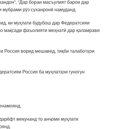
андон”, “Дар бораи масъулият барои дар
и мубрами рӯз суханронӣ намуданд.
ид, ки муҳлати будубош дар Федератсияи
 бо мақсади фаъолияти меҳнатӣ дар қаламрави
яи Россия ворид мешавед, тиқби талаботҳои
ератсияи Россия ба муҳлатҳои гуногун
менамоянд.
дарёфт мекунанд то анҷоми муҳлати
оянд.