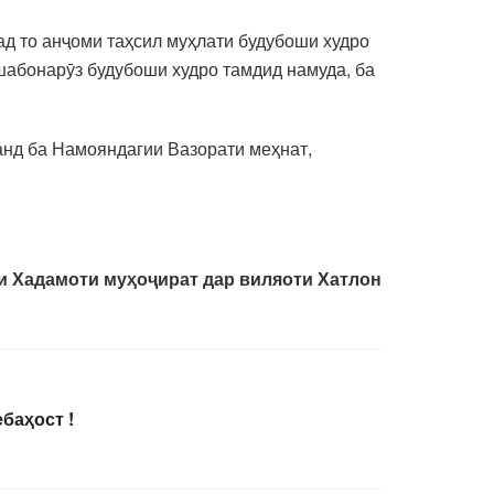
д то анҷоми таҳсил муҳлати будубоши худро
шабонарӯз будубоши худро тамдид намуда, ба
анд ба Намояндагии Вазорати меҳнат,
и Хадамоти муҳоҷират дар виляоти Хатлон
баҳост !