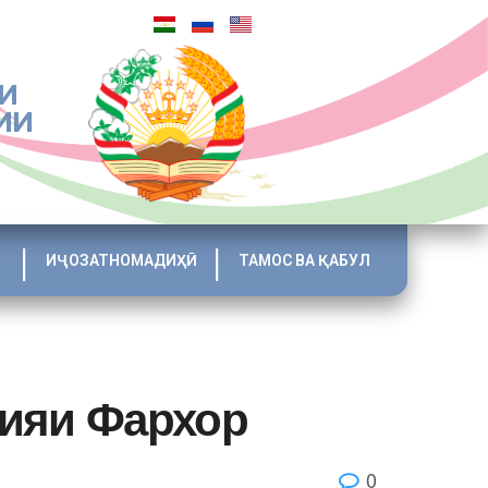
И
ИИ
ИҶОЗАТНОМАДИҲӢ
ТАМОС ВА ҚАБУЛ
ҳияи Фархор
0