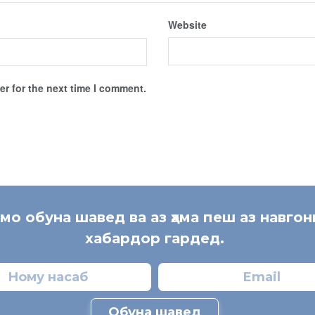
Website
r for the next time I comment.
 мо обуна шавед ва аз ҳама пеш аз навгон
хабардор гардед.
Обуна шавед