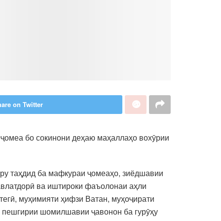
are on Twitter
 ҷомеа бо сокинони деҳаю маҳаллаҳо вохӯрии
ару таҳдид ба мафкураи ҷомеаҳо, зиёдшавии
давлатдорӣ ва иштироки фаъолонаи аҳли
тегӣ, муҳимияти ҳифзи Ватан, муҳоҷирати
ӣ, пешгирии шомилшавии ҷавонон ба гурӯҳу