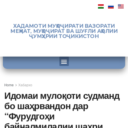
ХАДАМОТИ МУҲОҶИРАТИ ВАЗОРАТИ
МЕҲНАТ, МУҲОҶИРАТ ВА ШУҒЛИ АҲОЛИИ
ҶУМҲУРИИ ТОҶИКИСТОН
Home
Хабархо
Идомаи мулоқоти судманд
бо шаҳрвандон дар
“Фурудгоҳи
байналмилалии шаҳри