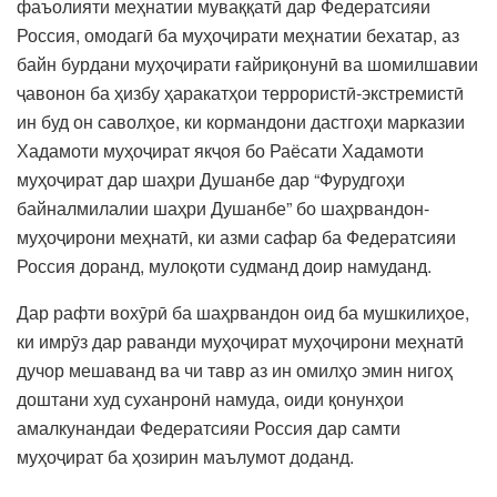
фаъолияти меҳнатии муваққатӣ дар Федератсияи
Россия, омодагӣ ба муҳоҷирати меҳнатии бехатар, аз
байн бурдани муҳоҷирати ғайриқонунӣ ва шомилшавии
ҷавонон ба ҳизбу ҳаракатҳои террористӣ-экстремистӣ
ин буд он саволҳое, ки кормандони дастгоҳи марказии
Хадамоти муҳоҷират якҷоя бо Раёсати Хадамоти
муҳоҷират дар шаҳри Душанбе дар “Фурудгоҳи
байналмилалии шаҳри Душанбе” бо шаҳрвандон-
муҳоҷирони меҳнатӣ, ки азми сафар ба Федератсияи
Россия доранд, мулоқоти судманд доир намуданд.
Дар рафти вохӯрӣ ба шаҳрвандон оид ба мушкилиҳое,
ки имрӯз дар раванди муҳоҷират муҳоҷирони меҳнатӣ
дучор мешаванд ва чи тавр аз ин омилҳо эмин нигоҳ
доштани худ суханронӣ намуда, оиди қонунҳои
амалкунандаи Федератсияи Россия дар самти
муҳоҷират ба ҳозирин маълумот доданд.