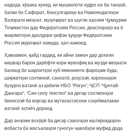
надода, кӯшиш кунед, ки мушкилоти худро на ба танҳоӣ,
балки бо Сафорат, Консулгариҳо ва Намояндагиҳои
Вазорати меҳнат, муҳоҷират ва шуғли аҳолии Ҷумҳурии
Тоҷикистон дар Федератсияи Россия, диаспораҳо ва ё
мақомотҳои дахлдори ҳифзи ҳуқуқи Федератсияи
Россия муроҷиат намуда, ҳал намоед.
Ҳамзамон, қайд гардид, ки айни замон дар дохили
кишвар барои дарёфти кори мувофиқ ва музди меҳнати
баланд бо шароитҳои хуб имконияти фароҳам буда,
ширкатҳои сохтмонӣ, саноатӣ, роҳсозӣ, корхонаҳои
бузурги ватанӣ аз қабили НБО “Роғун”, ҶСП “Ҷунтай-
Данғара”, “Син силу текстил” ва дигар сохтмонҳои
биносозӣ ба коргар ва мутахассисони соҳибмалакаи
ватанӣ эҳтиёҷ доранд.
Дар анҷоми вохӯрӣ ба дигар саволҳои иштирокдорон
вобаста ба масъалаҳои гуногун ҷавобҳои муфид дода