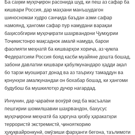
Ба саҳми муҳоҷирон расонида шуд, ки пеш аз сафар ба
кишвари Россия, дар маҳзани манъшудагон
шиносномаи худро санҷида баъдан азми сафар
намоянд, ҳангоми сафар пур намудани варақаи
баҳисобгирии муҳоҷирати шаҳрвандони Ҷумҳурии
Тоҷикистонро мақсаднок амалӣ намуда, барои
фаолияти меҳнатӣ ба кишварҳои хориҷа, аз ҷумла
Федератсияи Россия бояд касби муайяне дошта бошад,
забони давлатии кишвари қабулкунандаро ҳадди ақал
бо тарзи муошират донад ва аз таъриху тамаддун ва
қонунҳои амалкунандаи он бохабар бошад, ки ҳангоми
будубош ба мушкилотҳо дучор нагардад.
Инчунин, дар ҷараёни вохӯрӣ оид ба масъалаи
пешгирии шомилшавии шаҳрвандон, бахусус
муҳоҷирони меҳнатӣ ба ҳаргуна ҳизбу ҳаракатҳои
террористӣ экстремистӣ, ҷинояткорию
ҳуқуқвайронкунӣ, омӯзиши фарҳанги бегона, таълимоти