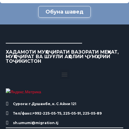
Обуна шавед
ХАДАМОТИ МУҲОҶИРАТИ ВАЗОРАТИ МЕҲНАТ,
МУҲОҶИРАТ ВА ШУҒЛИ АҲОЛИИ ҶУМҲУРИИ
ТОҶИКИСТОН
Суроға: г.Душанбе, к. С Айни 121
Тел/факс:+992-225-05-75, 225-05-91, 225-05-89
sh.umumi@migration.tj