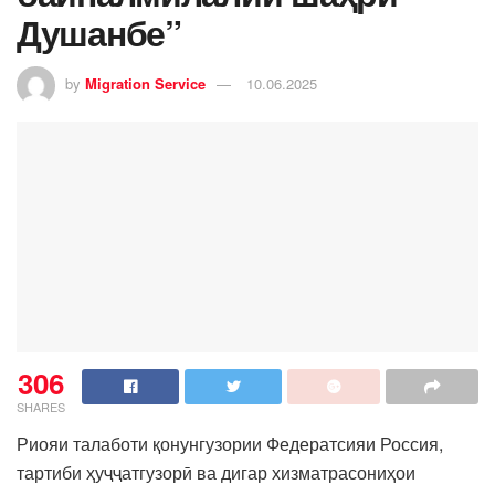
Душанбе”
by
Migration Service
10.06.2025
306
SHARES
Риояи талаботи қонунгузории Федератсияи Россия,
тартиби ҳуҷҷатгузорӣ ва дигар хизматрасониҳои