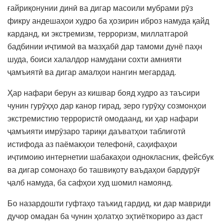
ғайриқонунии динӣ ва дигар масоили мубрами рӯз
фикру андешаҳои худро ба ҳозирин иброз намуда қайд
карданд, ки экстремизм, терроризм, миллатгароӣ
бадбинии иҷтимоӣ ва мазҳабӣ дар тамоми дунё паҳн
шуда, боиси халалдор намудани сохти амнияти
ҷамъиятӣ ва дигар амалҳои нангин мегардад.
Ҳар нафари берун аз кишвар бояд худро аз таъсири
чунин гурӯҳҳо дар канор гирад, зеро гурӯҳу созмонҳои
экстремистию террористӣ омодаанд, ки ҳар нафари
ҷамъияти имрӯзаро тариқи даъватҳои таблиғотӣ
истифода аз паёмакҳои телефонӣ, саҳифаҳои
иҷтимоию интернетии шабакаҳои однокласник, фейсбук
ва дигар сомонаҳо бо ташвиқоту ваъдаҳои бардурӯғ
ҷалб намуда, ба сафҳои худ шомил намоянд.
Бо назардошти гуфтаҳо таъкид гардид, ки дар мавриди
дучор омадан ба чунин ҳолатҳо эҳтиёткориро аз даст