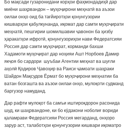
Бо мақсади гузаронидани корҳои фаҳмондадиҳӣ дар
миёни шаҳрвандон – муҳоҷирони меҳнатӣ ва аъзои
оилаи онҳо оид ба тағйиротҳои қонунгузории
кишварҳои қабулкунанда, иқомат дар самти муҳоҷирати
меҳнатӣ, пешгирии шомилшавии ҷавонон ба ҳизбу
ҳаракатҳои ифротӣ, қонунгузориҳои нави Федератсияи
Россия дар самти муҳоҷират, корманди бахши
Хадамоти муҳоҷират дар ноҳияи Ашт Норбоев Дамир
якҷоя бо сардори шуъбаи Агентии меҳнат ва шуғли
аҳолӣ Қодиров Ҷавоҳир ва Раиси ҷамоати шаҳраки
Шайдон Мақсудов Ёрмат бо муҳоҷирони меҳнатии ба
ватан бозгашта ва аъзои оилаи онҳо, мулоқоти судманд
баргузор намуданд.
Дар рафти мулоқот ба самъи иштирокдорон расонида
шуд, ки шаҳрвандоне, ки бо кӯдакони ноболиғ вориди
қаламрави Федератсияи Россия мегарданд, онҳоро
зарур аст, талаботҳои қонунгузории кишвари иқоматро