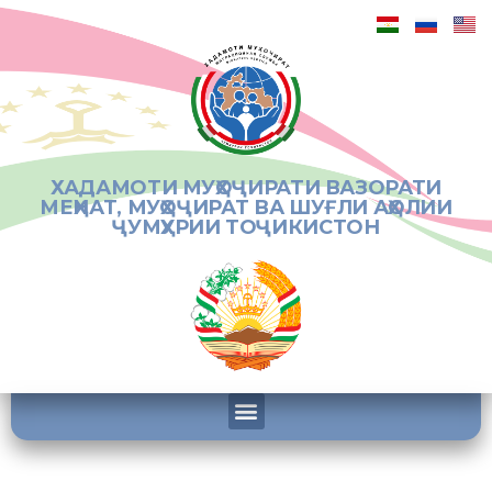
ХАДАМОТИ МУҲОҶИРАТИ ВАЗОРАТИ
МЕҲНАТ, МУҲОҶИРАТ ВА ШУҒЛИ АҲОЛИИ
ҶУМҲУРИИ ТОҶИКИСТОН