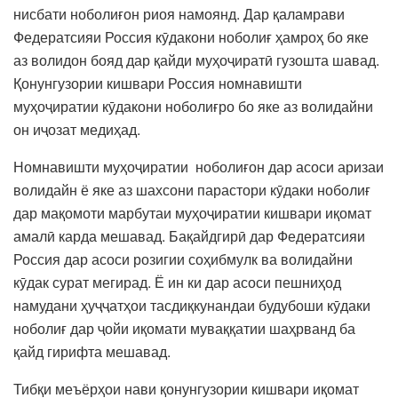
нисбати ноболиғон риоя намоянд. Дар қаламрави
Федератсияи Россия кӯдакони ноболиғ ҳамроҳ бо яке
аз волидон бояд дар қайди муҳоҷиратӣ гузошта шавад.
Қонунгузории кишвари Россия номнавишти
муҳоҷиратии кӯдакони ноболиғро бо яке аз волидайни
он иҷозат медиҳад.
Номнавишти муҳоҷиратии ноболиғон дар асоси аризаи
волидайн ё яке аз шахсони парастори кӯдаки ноболиғ
дар мақомоти марбутаи муҳоҷиратии кишвари иқомат
амалӣ карда мешавад. Бақайдгирӣ дар Федератсияи
Россия дар асоси розигии соҳибмулк ва волидайни
кӯдак сурат мегирад. Ё ин ки дар асоси пешниҳод
намудани ҳуҷҷатҳои тасдиқкунандаи будубоши кӯдаки
ноболиғ дар ҷойи иқомати муваққатии шаҳрванд ба
қайд гирифта мешавад.
Тибқи меъёрҳои нави қонунгузории кишвари иқомат