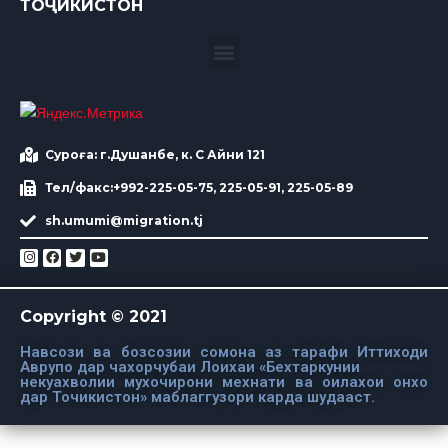
ТОҶИКИСТОН
Суроға: г.Душанбе, к. С Айни 121
Тел/факс:+992-225-05-75, 225-05-91, 225-05-89
sh.umumi@migration.tj
Copyright © 2021
Навсози ва бозсозии сомона аз тарафи Иттиходи
Аврупо дар чахорчубаи Лоихаи «Бехтаркунии
некуахволии мухочирони мехнати ва оилахои онхо
дар Точикистон» маблаггузори карда шудааст.