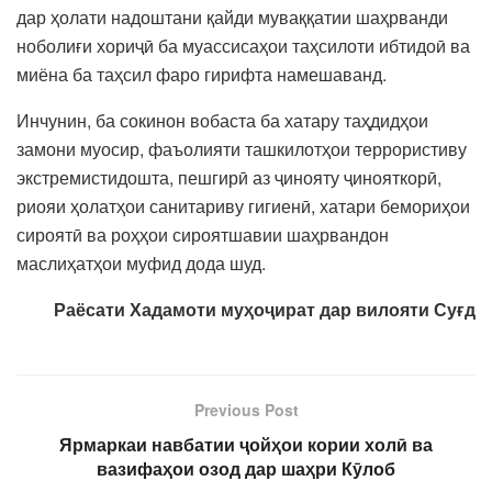
дар ҳолати надоштани қайди муваққатии шаҳрванди
ноболиғи хориҷӣ ба муассисаҳои таҳсилоти ибтидоӣ ва
миёна ба таҳсил фаро гирифта намешаванд.
Инчунин, ба сокинон вобаста ба хатару таҳдидҳои
замони муосир, фаъолияти ташкилотҳои террористиву
экстремистидошта, пешгирӣ аз ҷинояту ҷинояткорӣ,
риояи ҳолатҳои санитариву гигиенӣ, хатари бемориҳои
сироятӣ ва роҳҳои сироятшавии шаҳрвандон
маслиҳатҳои муфид дода шуд.
Раёсати Хадамоти муҳоҷират дар вилояти Суғд
Previous Post
Ярмаркаи навбатии ҷойҳои кории холӣ ва
вазифаҳои озод дар шаҳри Кӯлоб