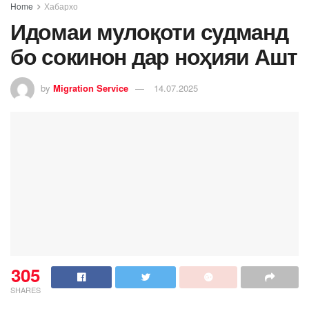
Home
Хабархо
Идомаи мулоқоти судманд
бо сокинон дар ноҳияи Ашт
by
Migration Service
14.07.2025
305
SHARES