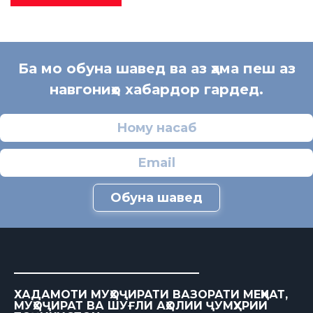
Ба мо обуна шавед ва аз ҳама пеш аз
навгониҳо хабардор гардед.
Обуна шавед
ХАДАМОТИ МУҲОҶИРАТИ ВАЗОРАТИ МЕҲНАТ,
МУҲОҶИРАТ ВА ШУҒЛИ АҲОЛИИ ҶУМҲУРИИ