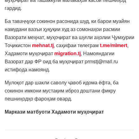
гардид.
Ба таваҷҷуҳи сокинон расонида шуд, ки барои муайян
намудани вазъи ҳуқуқии худ аз сомонаҳои расмии
Вазорати меҳнат, муҳоҷират ва шуғли аҳолии Ҷумҳурии
Тоҷикистон
mehnat.tj
, саҳифаи телеграм
t.me/mlmert
,
Хадамоти муҳоҷират
migration.tj
, Намояндагии
Вазорат дар ФР оид ба муҳоҷират prmstj@mail.ru
истифода намоянд.
Мулоқот дар шакли саволу ҷавоб идома ёфта, ба
сокинон имкони мустақим иброз доштани фикру
пешниҳодҳо фароҳам овард.
Маркази матбуоти Хадамоти муҳоҷират