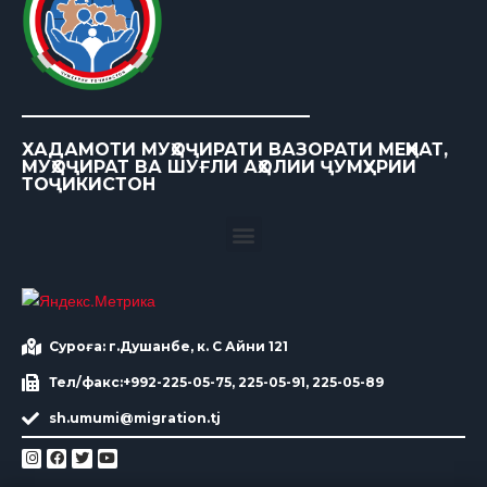
ХАДАМОТИ МУҲОҶИРАТИ ВАЗОРАТИ МЕҲНАТ,
МУҲОҶИРАТ ВА ШУҒЛИ АҲОЛИИ ҶУМҲУРИИ
ТОҶИКИСТОН
Суроға: г.Душанбе, к. С Айни 121
Тел/факс:+992-225-05-75, 225-05-91, 225-05-89
sh.umumi@migration.tj