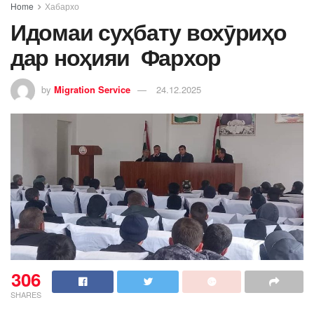
Home
Хабархо
Идомаи суҳбату вохӯриҳо
дар ноҳияи Фархор
by
Migration Service
24.12.2025
306
SHARES