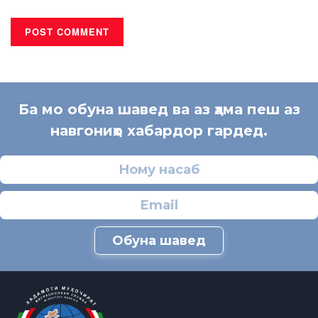
Ба мо обуна шавед ва аз ҳама пеш аз
навгониҳо хабардор гардед.
Обуна шавед