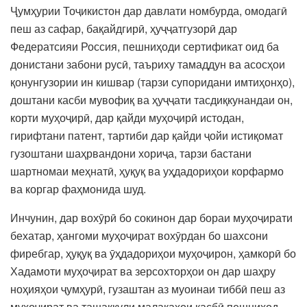
Ҷумҳурии Тоҷикистон дар давлати номбурда, омодагӣ
пеш аз сафар, бақайдгирӣ, ҳуҷҷатгузорӣ дар
Федератсияи Россия, пешниҳоди сертификат оид ба
донистани забони русӣ, таъриху тамаддун ва асосҳои
қонунгузории ин кишвар (тарзи супоридани имтиҳонҳо),
доштани касби мувофиқ ва ҳуҷҷати тасдиқкунандаи он,
корти муҳоҷирӣ, дар қайди муҳоҷирӣ истодан,
гирифтани патент, тартиби дар қайди ҷойи истиқомат
гузоштани шаҳрвандони хориҷа, тарзи бастани
шартномаи меҳнатӣ, ҳуқуқ ва уҳдадориҳои корфармо
ва коргар фаҳмонида шуд.
Инчунин, дар вохӯрӣ бо сокинон дар бораи муҳоҷирати
бехатар, ҳангоми муҳоҷират вохӯрдан бо шахсони
фиребгар, ҳуқуқ ва ӯҳдадориҳои муҳоҷирон, ҳамкорӣ бо
Хадамоти муҳоҷират ва зерсохторҳои он дар шаҳру
ноҳияҳои ҷумҳурӣ, гузаштан аз муоинаи тиббӣ пеш аз
муҳоҷират ва ташаккули малакаҳои касбӣ пешниҳод