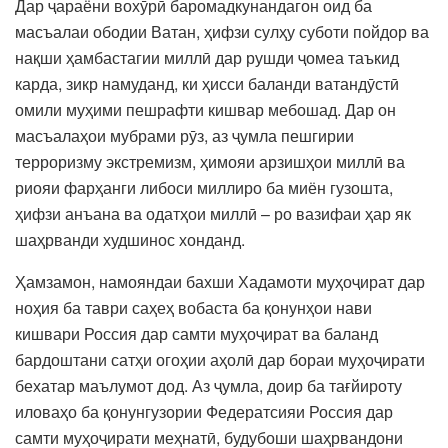
Дар ҷараёни вохӯрӣ баромадкунандагон оид ба
масъалаи ободии Ватан, ҳифзи сулҳу суботи пойдор ва
нақши ҳамбастагии миллӣ дар рушди ҷомеа таъкид
карда, зикр намуданд, ки ҳисси баланди ватандӯстӣ
омили муҳими пешрафти кишвар мебошад. Дар он
масъалаҳои мубрами рӯз, аз ҷумла пешгирии
терроризму экстремизм, ҳимояи арзишҳои миллӣ ва
риояи фарҳанги либоси миллиро ба миён гузошта,
ҳифзи анъана ва одатҳои миллӣ – ро вазифаи ҳар як
шаҳрванди худшинос хонданд.
Ҳамзамон, намояндаи бахши Хадамоти муҳоҷират дар
ноҳия ба таври саҳеҳ вобаста ба қонунҳои нави
кишвари Россия дар самти муҳоҷират ва баланд
бардоштани сатҳи огоҳии аҳолӣ дар бораи муҳоҷирати
бехатар маълумот дод. Аз ҷумла, доир ба тағйироту
иловаҳо ба қонунгузории Федератсияи Россия дар
самти муҳоҷирати меҳнатӣ, будубоши шаҳрвандони