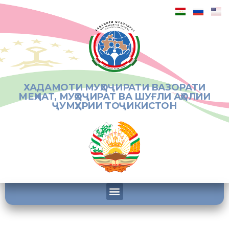
ХАДАМОТИ МУҲОҶИРАТИ ВАЗОРАТИ
МЕҲНАТ, МУҲОҶИРАТ ВА ШУҒЛИ АҲОЛИИ
ҶУМҲУРИИ ТОҶИКИСТОН