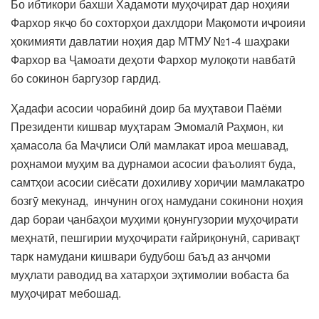
Бо ибтикори бахши Хадамоти муҳоҷират дар ноҳияи
Фархор якҷо бо сохторҳои дахлдори Мақомоти иҷроияи
ҳокимияти давлатии ноҳия дар МТМУ №1-4 шаҳраки
Фархор ва Ҷамоати деҳоти Фархор мулоқоти навбатӣ
бо сокинон баргузор гардид.
Ҳадафи асосии чорабинӣ доир ба муҳтавои Паёми
Президенти кишвар муҳтарам Эмомалӣ Раҳмон, ки
ҳамасола ба Маҷлиси Олӣ мамлакат ироа мешавад,
роҳнамои муҳим ва дурнамои асосии фаъолият буда,
самтҳои асосии сиёсати дохиливу хориҷии мамлакатро
бозгӯ мекунад, инчунин огоҳ намудани сокинони ноҳия
дар бораи ҷанбаҳои муҳими қонунгузории муҳоҷирати
меҳнатӣ, пешгирии муҳоҷирати ғайриқонунӣ, саривақт
тарк намудани кишвари будубош баъд аз анҷоми
муҳлати раводид ва хатарҳои эҳтимолии вобаста ба
муҳоҷират мебошад.