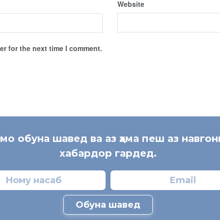
Website
r for the next time I comment.
 мо обуна шавед ва аз ҳама пеш аз навгон
хабардор гардед.
Обуна шавед