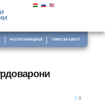
И
ИИ
ИҶОЗАТНОМАДИҲӢ
ТАМОС ВА ҚАБУЛ
урдоварони
0