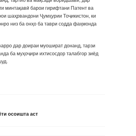
ти минтақавӣ барои гирифтани Патент ва
рои шаҳрвандони Ҷумҳурии Тоҷикистон, ки
нро низ ба онҳо ба таври содда фаҳмонда
варро дар доираи муошират донанд, тарзи
анда ба муҳоҷири ихтисосдор талабгор зиёд
шуд.
ёти осоишта аст