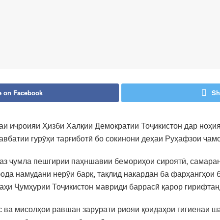
e on Facebook
Sh
аи иҷроияи Ҳизби Халқии Демократии Тоҷикистон дар ноҳи
авбатии гурӯҳи тарғиботӣ бо сокинони деҳаи Руҳафзои ҷамо
 аз ҷумла пешгирии паҳншавии бемориҳои сироятӣ, самара
ода намудани нерӯи барқ, тақлид накардан ба фарҳангҳои 
аҳи Ҷумҳурии Тоҷикистон мавриди баррасӣ қарор гирифтан
с ва мисолҳои равшан зарурати риояи қоидаҳои гигиенаи 