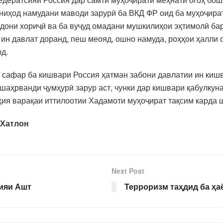
ниҳод намудани маводи зарурӣ ба ВКД ФР оид ба муҳоҷира
дони хориҷӣ ва ба вуҷуд омадани мушкилиҳои эҳтимолӣ ба
н давлат доранд, пеш меояд, ошно намуда, роҳҳои ҳалли о
д.
аз сафар ба кишвари Россия ҳатман забони давлатии ин киш
шаҳрванди ҷумҳурӣ зарур аст, чунки дар кишвари қабулкун
ҳия варақаи иттилоотии Хадамоти муҳоҷират тақсим карда 
 Хатлон
Next Post
ияи Ашт
Терроризм таҳдид ба ҳа