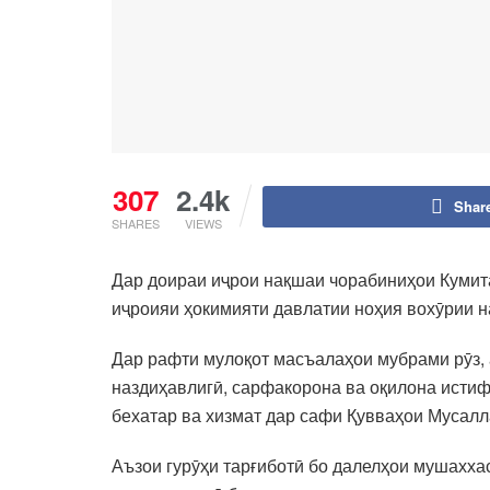
307
2.4k
Shar
SHARES
VIEWS
Дар доираи иҷрои нақшаи чорабиниҳои Кумит
иҷроияи ҳокимияти давлатии ноҳия вохӯрии н
Дар рафти мулоқот масъалаҳои мубрами рӯз,
наздиҳавлигӣ, сарфакорона ва оқилона истиф
бехатар ва хизмат дар сафи Қувваҳои Мусалл
Аъзои гурӯҳи тарғиботӣ бо далелҳои мушахха