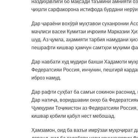
наздиҳавлигӣ бо мақсади таъмини амнияти озу
ҷиҳати сарфакорона истифода бурдани нерӯи 
Дар ҷараёни вохӯрӣ муҳтавои суханронии Ас
маҷлиси васеи Кумитаи иҷроияи Марказии Ҳиз
шуд. Аз ҷумла, аҳамияти тарбия намудани ҳи
пешрафти кишвар ҳамчун самтҳои муҳими фаъ
Дар навбати худ мудири бахши Хадамоти муҳо
Федератсияи Россия, инчунин, пешгирӣ кард
иброз намуд.
Дар рафти суҳбат ба самъи сокинон расонид,
Дар натиҷа, воридшавии онҳо ба Федератсияи
Ҷумҳурии Тоҷикистон аз Федератсияи Россия, 
кишвар қобили қабул нест мебошад.
Ҳамзамон, оид ба вазъи имрӯзаи муҳоҷират д
доранд, оид ба талаботи нави қонунгузории 