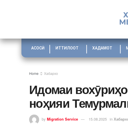
М
АСОСӢ
ИТТИЛООТ
ХАДАМОТ
Home
Хабархо
Идомаи вохӯриҳо
ноҳияи Темурмал
by
Migration Service
15.08.2025
in
Хабарх