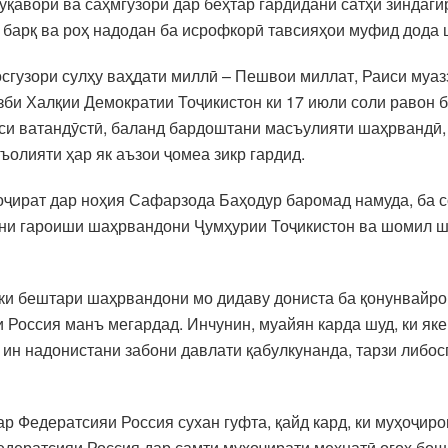
қаворӣ ва саҳмгузорӣ дар беҳтар гардидани сатҳи зиндаги
барқ ва роҳ надодан ба исрофкорӣ тавсияҳои муфид дода 
осгузори сулҳу ваҳдати миллӣ – Пешвои миллат, Раиси му
би Халқии Демократии Тоҷикистон ки 17 июли соли равон б
сси ватандӯстӣ, баланд бардоштани масъулияти шаҳрвандӣ, 
олияти ҳар як аъзои ҷомеа зикр гардид.
ҷират дар ноҳия Сафарзода Баҳодур баромад намуда, ба с
ани гароиши шаҳрвандони Ҷумҳурии Тоҷикистон ва шомил шу
 ки бештари шаҳрвандони мо дидаву дониста ба қонунвайро
 Россия манъ мегардад. Инчунин, муайян карда шуд, ки як
ин надонистани забони давлати қабулкунанда, тарзи либос
ар Федератсияи Россия сухан гуфта, қайд кард, ки муҳоҷир
Федератсияи Россия дар самти муҳоҷирати меҳнатӣ огоҳ бош