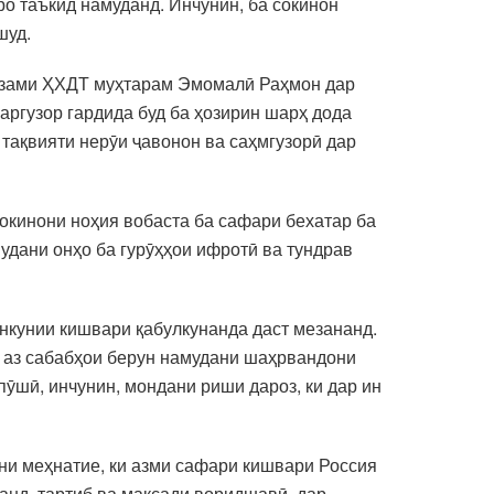
ро таъкид намуданд. Инчунин, ба сокинон
шуд.
аззами ҲХДТ муҳтарам Эмомалӣ Раҳмон дар
аргузор гардида буд ба ҳозирин шарҳ дода
тақвияти нерӯи ҷавонон ва саҳмгузорӣ дар
окинони ноҳия вобаста ба сафари бехатар ба
дани онҳо ба гурӯҳҳои ифротӣ ва тундрав
нкунии кишвари қабулкунанда даст мезананд.
е аз сабабҳои берун намудани шаҳрвандони
пӯшӣ, инчунин, мондани риши дароз, ки дар ин
они меҳнатие, ки азми сафари кишвари Россия
анд, тартиб ва мақсади воридшавӣ, дар