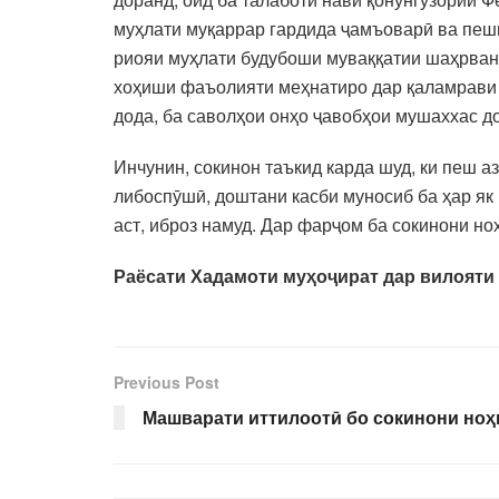
муҳлати муқаррар гардида ҷамъоварӣ ва пеш
риояи муҳлати будубоши муваққатии шаҳрван
хоҳиши фаъолияти меҳнатиро дар қаламрави и
дода, ба саволҳои онҳо ҷавобҳои мушаххас до
Инчунин, сокинон таъкид карда шуд, ки пеш 
либоспӯшӣ, доштани касби муносиб ба ҳар як 
аст, иброз намуд. Дар фарҷом ба сокинони но
Раёсати Хадамоти муҳоҷират дар вилояти
Previous Post
Машварати иттилоотӣ бо сокинони ноҳ