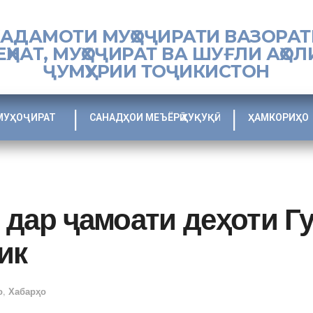
ХАДАМОТИ МУҲОҶИРАТИ ВАЗОРАТ
ЕҲНАТ, МУҲОҶИРАТ ВА ШУҒЛИ АҲОЛ
ҶУМҲУРИИ ТОҶИКИСТОН
МУҲОҶИРАТ
САНАДҲОИ МЕЪЁРӢ ҲУҚУҚӢ
ҲАМКОРИҲО
 дар ҷамоати деҳоти Г
ик
о
,
Хабарҳо