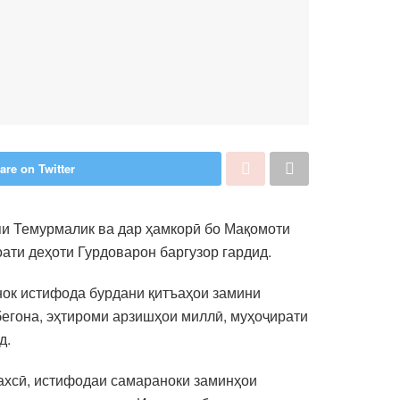
are on Twitter
яи Темурмалик ва дар ҳамкорӣ бо Мақомоти
ати деҳоти Гурдоварон баргузор гардид.
нок истифода бурдани қитъаҳои замини
бегона, эҳтироми арзишҳои миллӣ, муҳоҷирати
д.
шахсӣ, истифодаи самараноки заминҳои