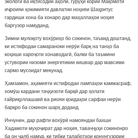
экологӣ ва иқтисодии аҳолӣ, гурӯҳи кории Мақомоти
иҷроияи ҳокимияти давлатии ноҳияи Шаҳритус
гардиши хона ба хонаро дар маҳаллаҳои ноҳия
баргузор намуданд.
Зимни мулоқоту вохӯриҳо бо сокинон, таъкид доштанд,
ки истифодаи самараноки нерӯи барқ на танҳо ба
коҳиши хароҷоти хонаводагӣ, балки ба таъмини
устувории низоми энергетикии кишвар дар мавсими
сармо мусоидат мекунад.
Ҳамзамон, аҳамияти истифодаи лампаҳои каммасраф,
хомӯш кардани таҷҳизоти барқӣ дар ҳолати
ғайриқуллашавӣ ва риояи қоидаҳои сарфаи нерӯи
барқро ба сокинон шарҳ доданд.
Инчунин, дар рафти вохӯрӣ намояндаи бахши
Хадамоти муҳоҷират дар ноҳия, таваҷҷуҳи сокинонро
ба он ҷалб намуд, ки тибқи талаботҳои қонунгузории