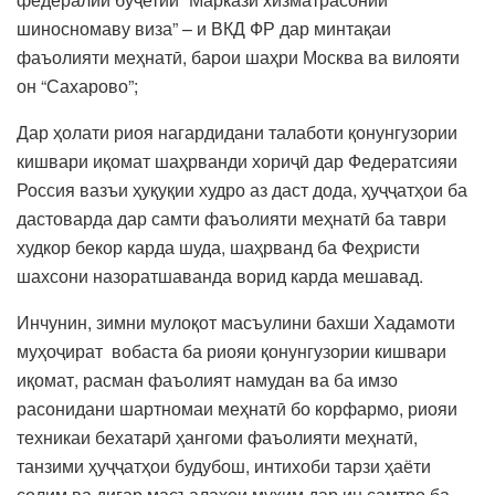
шиносномаву виза” – и ВКД ФР дар минтақаи
фаъолияти меҳнатӣ, барои шаҳри Москва ва вилояти
он “Сахарово”;
Дар ҳолати риоя нагардидани талаботи қонунгузории
кишвари иқомат шаҳрванди хориҷӣ дар Федератсияи
Россия вазъи ҳуқуқии худро аз даст дода, ҳуҷҷатҳои ба
дастоварда дар самти фаъолияти меҳнатӣ ба таври
худкор бекор карда шуда, шаҳрванд ба Феҳристи
шахсони назоратшаванда ворид карда мешавад.
Инчунин, зимни мулоқот масъулини бахши Хадамоти
муҳоҷират вобаста ба риояи қонунгузории кишвари
иқомат, расман фаъолият намудан ва ба имзо
расонидани шартномаи меҳнатӣ бо корфармо, риояи
техникаи бехатарӣ ҳангоми фаъолияти меҳнатӣ,
танзими ҳуҷҷатҳои будубош, интихоби тарзи ҳаёти
солим ва дигар масъалаҳои муҳим дар ин самтро ба