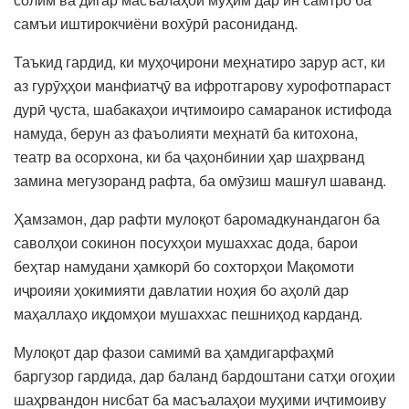
самъи иштирокчиёни вохӯрӣ расониданд.
Таъкид гардид, ки муҳоҷирони меҳнатиро зарур аст, ки
аз гурӯҳҳои манфиатҷӯ ва ифротгарову хурофотпараст
дурӣ ҷуста, шабакаҳои иҷтимоиро самаранок истифода
намуда, берун аз фаъолияти меҳнатӣ ба китохона,
театр ва осорхона, ки ба ҷаҳонбинии ҳар шаҳрванд
замина мегузоранд рафта, ба омӯзиш машғул шаванд.
Ҳамзамон, дар рафти мулоқот баромадкунандагон ба
саволҳои сокинон посухҳои мушаххас дода, барои
беҳтар намудани ҳамкорӣ бо сохторҳои Мақомоти
иҷроияи ҳокимияти давлатии ноҳия бо аҳолӣ дар
маҳаллаҳо иқдомҳои мушаххас пешниҳод карданд.
Мулоқот дар фазои самимӣ ва ҳамдигарфаҳмӣ
баргузор гардида, дар баланд бардоштани сатҳи огоҳии
шаҳрвандон нисбат ба масъалаҳои муҳими иҷтимоиву