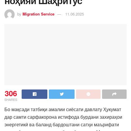
ноҳияи Шаҳритус
by
Migration Service
11.06.2025
306
SHARES
Бо мақсади татбиқи амалии сиёсати давлату Ҳукумат
дар самти сарфакорона истифода бурдани захираҳои
энергетикӣ ва баланд бардоштани сатҳи маърифати