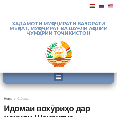
ХАДАМОТИ МУҲОҶИРАТИ ВАЗОРАТИ
МЕҲНАТ, МУҲОҶИРАТ ВА ШУҒЛИ АҲОЛИИ
ҶУМҲУРИИ ТОҶИКИСТОН
Home
Хабархо
Идомаи вохӯриҳо дар