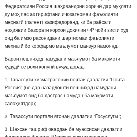
Федератсияи Россия шаҳрвандони хориҷӣ дар муҳлати
ду моҳ пас аз гирифтани иҷозатномаи фаъолияти
меҳнатӣ (патент) вазифадоранд, ки ба раёсати
ноҳиявии Вазорати корҳои дохилии ФР ҷойи зисти худ
оид ба имзо расонидани шартномаи фаъолияти
меҳнатӣ бо корфармо маълумот манзур намоянд.
Барои пешниҳод намудани маълумот ба мақомоти
ҳудудӣ се роҳи қонунӣ вуҷуд дорад:
1. Тавассути хизматрасонии почтаи давлатии “Почта
Россия” (бо дар назардошти пешниҳод намудани
маълумот оид ба дастрас намудан ба мақомоти
салоҳиятдор);
2. Тавассути портали ягонаи давлатии “Госуслугы”;
3. Шахсан ташриф овардан ба муассисаи давлатии
федералии буҷетии “Маркази хизматрасонии