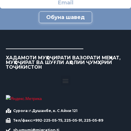
Обуна шавед
ХАДАМОТИ МУҲОҶИРАТИ ВАЗОРАТИ МЕҲНАТ,
МУҲОҶИРАТ ВА ШУҒЛИ АҲОЛИИ ҶУМҲУРИИ
ТОҶИКИСТОН
Суроға: г.Душанбе, к. С Айни 121
Тел/факс:+992-225-05-75, 225-05-91, 225-05-89
sh.umumi@migration.tj