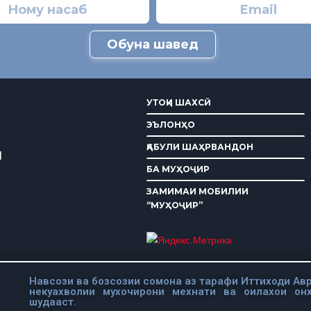
Обуна шавед
УТОҚИ ШАХСӢ
ЭЪЛОНҲО
ҚАБУЛИ ШАҲРВАНДОН
И
БА МУҲОҶИР
ЗАМИМАИ МОБИЛИИ
“МУҲОҶИР”
Навсози ва бозсозии сомона аз тарафи Иттиходи Авр
некуахволии мухочирони мехнати ва оилахои он
шудааст.