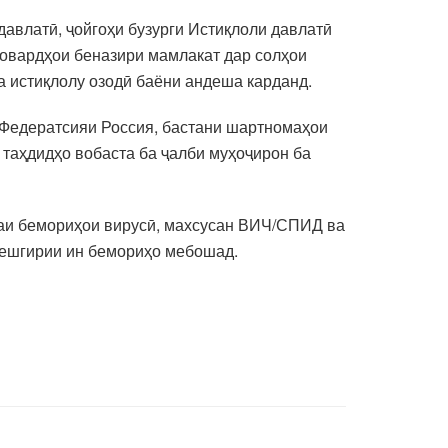
авлатӣ, ҷойгоҳи бузурги Истиқлоли давлатӣ
товардҳои беназири мамлакат дар солҳои
а истиқлолу озодӣ баёни андеша карданд.
р Федератсияи Россия, бастани шартномаҳои
 таҳдидҳо вобаста ба ҷалби муҳоҷирон ба
ораи бемориҳои вирусӣ, махсусан ВИЧ/СПИД ва
пешгирии ин бемориҳо мебошад.