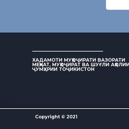
ХАДАМОТИ МУҲОҶИРАТИ ВАЗОРАТИ
МЕҲНАТ, МУҲОҶИРАТ ВА ШУҒЛИ АҲОЛИ
ҶУМҲУРИИ ТОҶИКИСТОН
Copyright © 2021