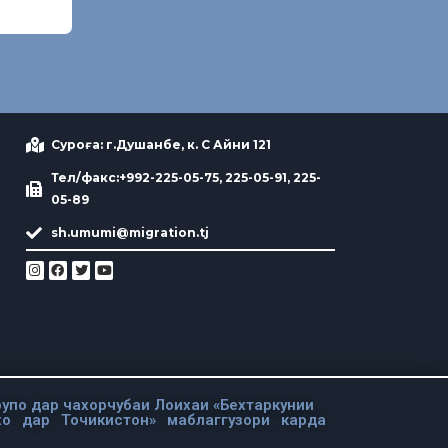
Суроға: г.Душанбе, к. С Айни 121
Тел/факс:+992-225-05-75, 225-05-91, 225-
05-89
sh.umumi@migration.tj
упо дар чахорчубаи Лоихаи «Бехтаркунии
хо дар Точикистон» маблаггузори карда