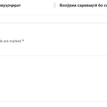
 муҳоҷират
Вохӯрии саривақтӣ бо 
lds are marked
*