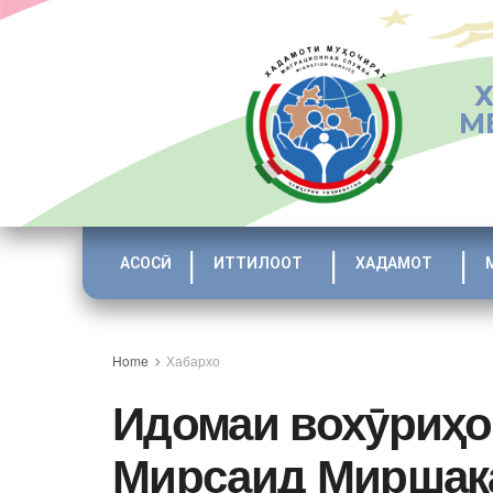
М
АСОСӢ
ИТТИЛООТ
ХАДАМОТ
Home
Хабархо
Идомаи вохӯриҳо
Мирсаид Миршак