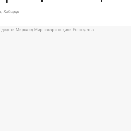
о
,
Хабарҳо