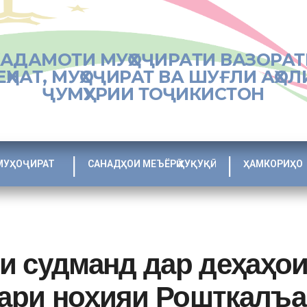
ХАДАМОТИ МУҲОҶИРАТИ ВАЗОРАТ
ЕҲНАТ, МУҲОҶИРАТ ВА ШУҒЛИ АҲОЛ
ҶУМҲУРИИ ТОҶИКИСТОН
МУҲОҶИРАТ
САНАДҲОИ МЕЪЁРӢ ҲУҚУҚӢ
ҲАМКОРИҲО
и судманд дар деҳаҳои
ари ноҳияи Роштқалъа