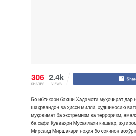
306
2.4k
Shar
SHARES
VIEWS
Бо ибтикори бахши Хадамоти муҳоҷират дар 
шаҳрвандон ва ҳисси миллӣ, худшиносию ват
муқовимат ба экстремизм ва терроризм, амал
ба сафи Қувваҳои Мусаллаҳи кишвар, эҳтиром
Мирсаид Миршакари ноҳия бо сокинон вохӯрии