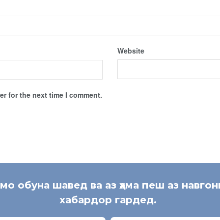
Website
r for the next time I comment.
 мо обуна шавед ва аз ҳама пеш аз навгон
хабардор гардед.