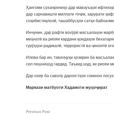
Ҳангоми суханрониҳо дар мавзуъҳои ифтихори
дар сарнавишти миллати тоҷик, зарурати ҳиф
соҳибистиқлолӣ, ташаббусҳои сатҳи байналми
Инчунин, дар рафти вохӯрӣ масъалаҳои марбу
меҳнатӣ ва риояи кардани қоидаҳои бехатари
гурӯҳҳои радикалӣ, террористӣ ва ҷиноятӣ ог
Илова бар ин, таваҷҷуҳи ҳозирин ба масъала
сил пешниҳод гардид. Таъкид шуд, ки риояи
Дар охир ба саволу дархостҳои сокинон посу
Маркази матбуоти Хадамоти муҳоҷират
Previous Post