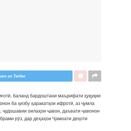
are on Twitter
иғотӣ, баланд бардоштани маърифати ҳуқуқии
нон ба ҳизбу ҳаракатҳои ифротӣ, аз ҷумла
, ҷудошавии оилаҳои ҷавон, даъвати ҷавонон
брами рӯз, дар деҳаҳои Ҷамоати деҳоти