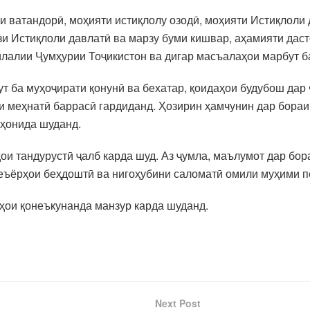
 ватандорӣ, моҳияти истиқлолу озодӣ, моҳияти Истиқлоли д
зи Истиқлоли давлатӣ ва марзу буми кишвар, аҳамияти дас
лалии Ҷумҳурии Тоҷикистон ва дигар масъалаҳои марбут б
т ба муҳоҷирати қонунӣ ва бехатар, қоидаҳои будубош да
и меҳнатӣ баррасӣ гардиданд. Ҳозирин ҳамчунин дар бораи
оҳонида шуданд.
ҳои тандурустӣ ҷалб карда шуд. Аз ҷумла, маълумот дар б
 меъёрҳои беҳдоштӣ ва нигоҳубини саломатӣ омили муҳими 
хҳои қонеъкунанда манзур карда шуданд.
Next Post