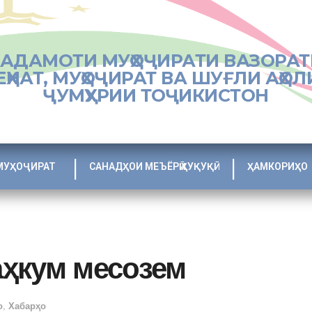
ХАДАМОТИ МУҲОҶИРАТИ ВАЗОРАТ
ЕҲНАТ, МУҲОҶИРАТ ВА ШУҒЛИ АҲОЛ
ҶУМҲУРИИ ТОҶИКИСТОН
МУҲОҶИРАТ
САНАДҲОИ МЕЪЁРӢ ҲУҚУҚӢ
ҲАМКОРИҲО
ҳкум месозем
о
,
Хабарҳо