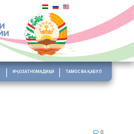
И
ИИ
ИҶОЗАТНОМАДИҲӢ
ТАМОС ВА ҚАБУЛ
0