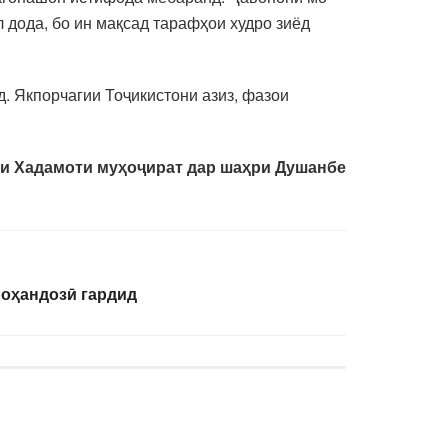
л дода, бо ин мақсад тарафҳои худро зиёд
д. Якпорчагии Тоҷикистони азиз, фазои
.
и Хадамоти муҳоҷират дар шаҳри Душанбе
оҳандозӣ гардид