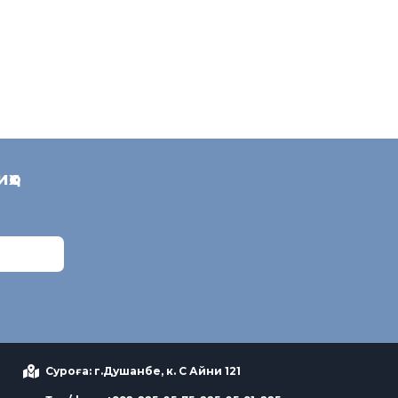
иҳо
Суроға: г.Душанбе, к. С Айни 121