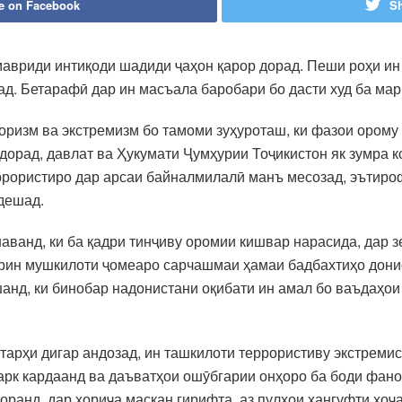
e on Facebook
Sh
мавриди интиқоди шадиди ҷаҳон қарор дорад. Пеши роҳи и
ад. Бетарафӣ дар ин масъала баробари бо дасти худ ба ма
оризм ва экстремизм бо тамоми зуҳуроташ, ки фазои ором
орад, давлат ва Ҳукумати Ҷумҳурии Тоҷикистон як зумра к
рористиро дар арсаи байналмилалӣ манъ месозад, эътироф 
дешад.
аванд, ки ба қадри тинҷиву оромии кишвар нарасида, дар з
арин мушкилоти ҷомеаро сарчашмаи ҳамаи бадбахтиҳо дони
анд, ки бинобар надонистани оқибати ин амал бо ваъдаҳои 
 тарҳи дигар андозад, ин ташкилоти террористиву экстремис
рк кардаанд ва даъватҳои ошӯбгарии онҳоро ба боди фано
оранд, дар хориҷа маскан гирифта, аз пулҳои ҳангуфти хо