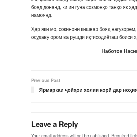
бояд донанд, ки ин гуна созмонҳо танҳо як ҳ
намоянд.
Ҳар яки мо, сокинони кишвар бояд нагузорем,
осудаву ором ва рушди иқтисодиёташ боиси ҳ
Наботов Наси
Previous Post
Ярмаркаи ҷойҳои холии корӣ дар ноҳи
Leave a Reply
Your email address will not be published.
Required fie