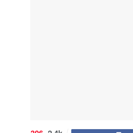
306
2.4k