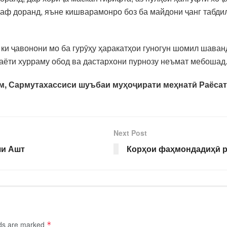
адаф доранд, яъне кишварамонро боз ба майдони ҷанг табди
 ки ҷавонони мо ба гурӯҳу ҳаракатҳои гуногун шомил шаван
аёти хурраму обод ва дастархони пурнозу неъмат мебошад
м,
Сармутахассиси шуъбаи му
ҳ
о
ҷ
ирати
меҳнатӣ Раёсат
Next Post
яи Ашт
Корҳои фаҳмондадиҳӣ р
lds are marked
*