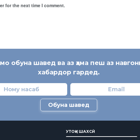
r for the next time I comment.
 мо обуна шавед ва аз ҳама пеш аз навгон
хабардор гардед.
Обуна шавед
УТОҚИ ШАХСӢ