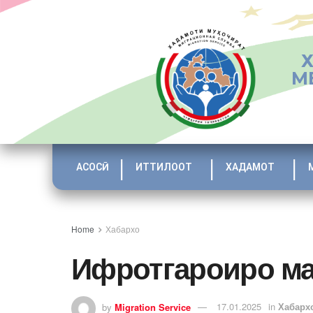
М
АСОСӢ
ИТТИЛООТ
ХАДАМОТ
Home
Хабархо
Ифротгароиро ма
by
Migration Service
17.01.2025
in
Хабарх