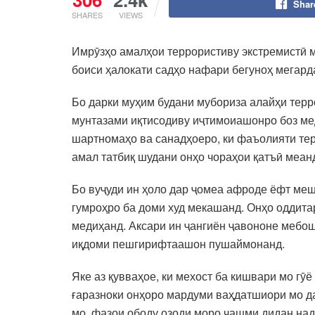
Shar
SHARES
VIEWS
Имрӯзҳо амалҳои террористиву экстремистӣ 
боиси ҳалокати садҳо нафари бегуноҳ мегард
Бо дарки муҳим будани мубориза алайҳи терр
мунтазами иқтисодиву иҷтимоиашонро боз мед
шартномаҳо ва санадҳоеро, ки фаъолияти тер
амал татбиқ шудани онҳо чораҳои қатъӣ меан
Бо вуҷуди ин ҳоло дар ҷомеа афроде ёфт меш
гумроҳро ба доми худ мекашанд. Онҳо оддит
медиҳанд. Аксари ин ҷангиён ҷавононе мебош
иқдоми пешгирифтаашон пушаймонанд.
Яке аз қувваҳое, ки мехост ба кишвари мо гӯё
ғаразноки онҳоро мардуми ваҳдатшиори мо да
мо, фазои ободу озоди моро чашми дидан над