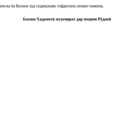
шем ва ба Ватани худ содиқонаву софдилона хизмат намоем,
Бахши Хадамоти муҳоҷират дар ноҳияи Рӯдакӣ