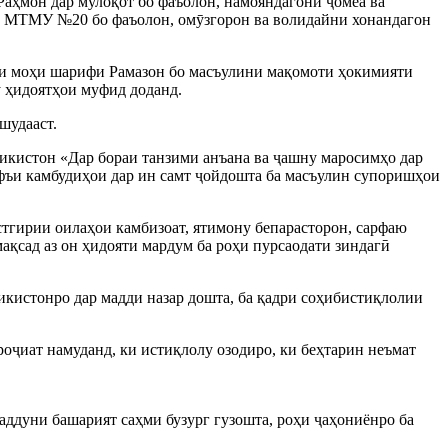
ҳмон дар мулоқот бо фаъолон, намояндагони ҷомеа ва
дар МТМУ №20 бо фаъолон, омӯзгорон ва волидайни хонандагон
аи моҳи шарифи Рамазон бо масъулини мақомоти ҳокимияти
у ҳидоятҳои муфид доданд.
шудааст.
икистон «Дар бораи танзими анъана ва ҷашну маросимҳо дар
афъи камбудиҳои дар ин самт ҷойдошта ба масъулин супоришҳои
стгирии оилаҳои камбизоат, ятимону бепарасторон, сарфаю
ақсад аз он ҳидояти мардум ба роҳи пурсаодати зиндагӣ
кистонро дар мадди назар дошта, ба қадри соҳибистиқлолии
оҷиат намуданд, ки истиқлолу озодиро, ки беҳтарин неъмат
аддуни башарият саҳми бузург гузошта, роҳи ҷаҳониёнро ба