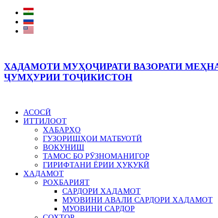
ХАДАМОТИ МУҲОҶИРАТИ ВАЗОРАТИ МЕҲНА
ҶУМҲУРИИ ТОҶИКИСТОН
АСОСӢ
ИТТИЛООТ
ХАБАРҲО
ГУЗОРИШҲОИ МАТБУОТӢ
ВОКУНИШ
ТАМОС БО РӮЗНОМАНИГОР
ГИРИФТАНИ ЁРИИ ҲУҚУҚӢ
ХАДАМОТ
РОҲБАРИЯТ
САРДОРИ ХАДАМОТ
МУОВИНИ АВАЛИ САРДОРИ ХАДАМОТ
МУОВИНИ САРДОР
СОХТОР