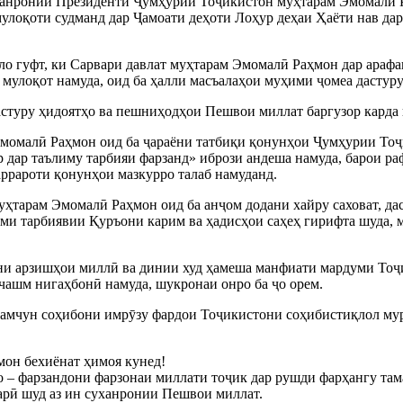
анронии Президенти Ҷумҳурии Тоҷикистон муҳтарам Эмомалӣ Ра
 мулоқоти судманд дар Ҷамоати деҳоти Лоҳур деҳаи Ҳаёти нав 
о гуфт, ки Сарвари давлат муҳтарам Эмомалӣ Раҳмон дар араф
 мулоқот намуда, оид ба ҳалли масъалаҳои муҳими ҷомеа дастур
астуру ҳидоятҳо ва пешниҳодҳои Пешвои миллат баргузор карда 
Эмомалӣ Раҳмон оид ба ҷараёни татбиқи қонунҳои Ҷумҳурии Тоҷ
 дар таълиму тарбияи фарзанд» ибрози андеша намуда, барои р
аррароти қонунҳои мазкурро талаб намуданд.
уҳтарам Эмомалӣ Раҳмон оид ба анҷом додани хайру саховат, да
ми тарбиявии Қуръони карим ва ҳадисҳои саҳеҳ гирифта шуда, м
ни арзишҳои миллӣ ва динии худ ҳамеша манфиати мардуми Тоҷи
 чашм нигаҳбонӣ намуда, шукронаи онро ба ҷо орем.
ҳамчун соҳибони имрӯзу фардои Тоҷикистони соҳибистиқлол мур
мон бехиёнат ҳимоя кунед!
о – фарзандони фарзонаи миллати тоҷик дар рушди фарҳангу там
варӣ шуд аз ин суханронии Пешвои миллат.