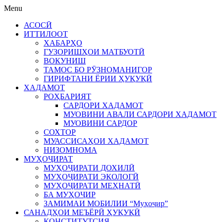
Menu
АСОСӢ
ИТТИЛООТ
ХАБАРҲО
ГУЗОРИШҲОИ МАТБУОТӢ
ВОКУНИШ
ТАМОС БО РӮЗНОМАНИГОР
ГИРИФТАНИ ЁРИИ ҲУҚУҚӢ
ХАДАМОТ
РОҲБАРИЯТ
САРДОРИ ХАДАМОТ
МУОВИНИ АВАЛИ САРДОРИ ХАДАМОТ
МУОВИНИ САРДОР
СОХТОР
МУАССИСАҲОИ ХАДАМОТ
НИЗОМНОМА
МУҲОҶИРАТ
МУҲОҶИРАТИ ДОХИЛӢ
МУҲОҶИРАТИ ЭКОЛОГӢ
МУҲОҶИРАТИ МЕҲНАТӢ
БА МУҲОҶИР
ЗАМИМАИ МОБИЛИИ “Муҳоҷир”
САНАДҲОИ МЕЪЁРӢ ҲУҚУҚӢ
КОНСТИТУТСИЯ