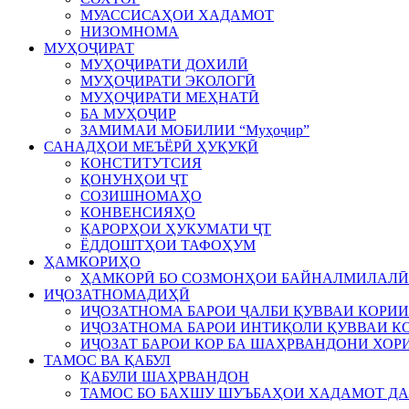
МУАССИСАҲОИ ХАДАМОТ
НИЗОМНОМА
МУҲОҶИРАТ
МУҲОҶИРАТИ ДОХИЛӢ
МУҲОҶИРАТИ ЭКОЛОГӢ
МУҲОҶИРАТИ МЕҲНАТӢ
БА МУҲОҶИР
ЗАМИМАИ МОБИЛИИ “Муҳоҷир”
САНАДҲОИ МЕЪЁРӢ ҲУҚУҚӢ
КОНСТИТУТСИЯ
ҚОНУНҲОИ ҶТ
СОЗИШНОМАҲО
КОНВЕНСИЯҲО
ҚАРОРҲОИ ҲУКУМАТИ ҶТ
ЁДДОШТҲОИ ТАФОҲУМ
ҲАМКОРИҲО
ҲАМКОРӢ БО СОЗМОНҲОИ БАЙНАЛМИЛАЛӢ
ИҶОЗАТНОМАДИҲӢ
ИҶОЗАТНОМА БАРОИ ҶАЛБИ ҚУВВАИ КОРИИ
ИҶОЗАТНОМА БАРОИ ИНТИҚОЛИ ҚУВВАИ КО
ИҶОЗАТ БАРОИ КОР БА ШАҲРВАНДОНИ ХОР
ТАМОС ВА ҚАБУЛ
ҚАБУЛИ ШАҲРВАНДОН
ТАМОС БО БАХШУ ШУЪБАҲОИ ХАДАМОТ Д