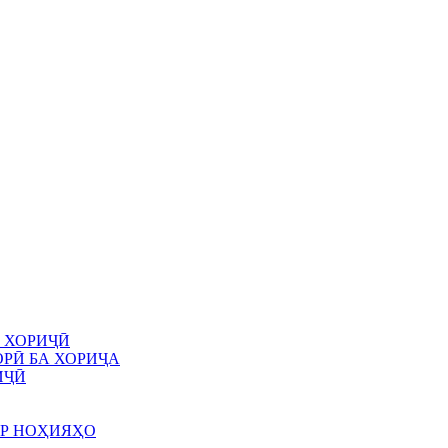
 ХОРИҶӢ
РӢ БА ХОРИҶА
ИҶӢ
АР НОҲИЯҲО