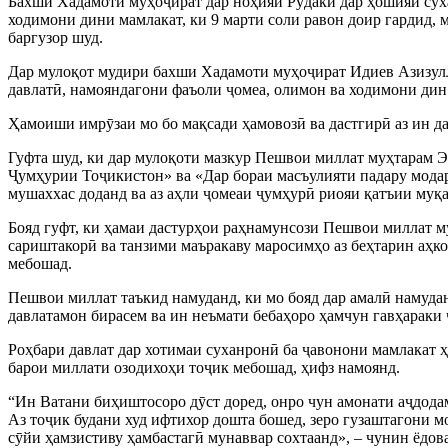
Бахши Хадамоти муҳоҷират дар ноҳияи Рӯдакӣ дар ҳошияи сух
ходимони дини мамлакат, ки 9 марти соли равон доир гардид,
баргузор шуд.
Дар мулоқот мудири бахши Хадамоти муҳоҷират Идиев Азизулл
давлатӣ, намояндагони фаъоли ҷомеа, олимон ва ходимони дин
Ҳамоиши имрӯзаи мо бо мақсади ҳамовозӣ ва дастгирӣ аз ин д
Гуфта шуд, ки дар мулоқоти мазкур Пешвои миллат муҳтарам 
Ҷумҳурии Тоҷикистон» ва «Дар бораи масъулияти падару модар
мушаххас доданд ва аз аҳли ҷомеаи ҷумҳурӣ риояи қатъии муқ
Бояд гуфт, ки ҳамаи дастурҳои раҳнамунсози Пешвои миллат м
сариштакорӣ ва танзими маъракаву маросимҳо аз беҳтарин аҳко
мебошад.
Пешвои миллат таъкид намуданд, ки мо бояд дар амалӣ намуда
давлатамон бирасем ва ин неъмати бебаҳоро ҳамчун гавҳараки
Роҳбари давлат дар хотимаи суханронӣ ба ҷавонони мамлакат 
барои миллати озодихоҳи тоҷик мебошад, ҳифз намоянд.
“Ин Ватани биҳиштосоро дӯст доред, онро чун амонати аҷдода
Аз тоҷик будани худ ифтихор дошта бошед, зеро гузаштагони м
сӯйи ҳамзистиву ҳамбастагӣ мунаввар сохтаанд», – чунин ёдо