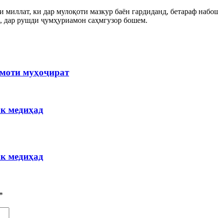
 миллат, ки дар мулоқоти мазкур баён гардиданд, бетараф набо
, дар рушди ҷумҳуриамон саҳмгузор бошем.
моти муҳоҷират
ак медиҳад
ак медиҳад
*