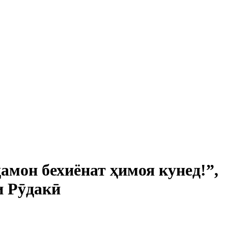
амон бехиёнат ҳимоя кунед!”,
и Рӯдакӣ