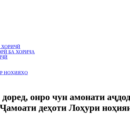
 ХОРИҶӢ
РӢ БА ХОРИҶА
ИҶӢ
АР НОҲИЯҲО
доред, онро чун амонати аҷдод
и Ҷамоати деҳоти Лоҳури ноҳия