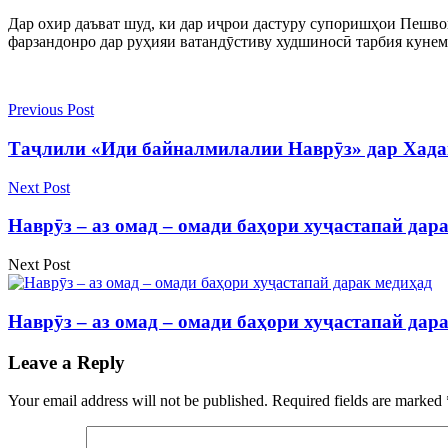
Дар охир даъват шуд, ки дар иҷрои дастуру супоришҳои Пешвои
фарзандонро дар руҳияи ватандӯстиву худшиносӣ тарбия кунем
Previous Post
Таҷлили «Иди байналмилалии Наврӯз» дар Хада
Next Post
Наврӯз – аз омад – омади баҳори хуҷастапай дар
Next Post
Наврӯз – аз омад – омади баҳори хуҷастапай дар
Leave a Reply
Your email address will not be published.
Required fields are marked