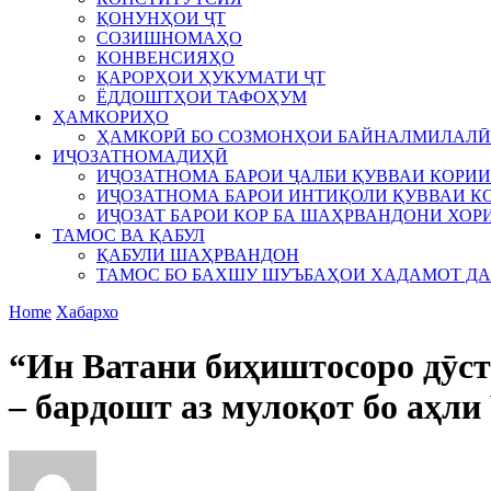
ҚОНУНҲОИ ҶТ
СОЗИШНОМАҲО
КОНВЕНСИЯҲО
ҚАРОРҲОИ ҲУКУМАТИ ҶТ
ЁДДОШТҲОИ ТАФОҲУМ
ҲАМКОРИҲО
ҲАМКОРӢ БО СОЗМОНҲОИ БАЙНАЛМИЛАЛӢ
ИҶОЗАТНОМАДИҲӢ
ИҶОЗАТНОМА БАРОИ ҶАЛБИ ҚУВВАИ КОРИИ
ИҶОЗАТНОМА БАРОИ ИНТИҚОЛИ ҚУВВАИ КО
ИҶОЗАТ БАРОИ КОР БА ШАҲРВАНДОНИ ХОР
ТАМОС ВА ҚАБУЛ
ҚАБУЛИ ШАҲРВАНДОН
ТАМОС БО БАХШУ ШУЪБАҲОИ ХАДАМОТ Д
Home
Хабархо
“Ин Ватани биҳиштосоро дӯст 
– бардошт аз мулоқот бо аҳл