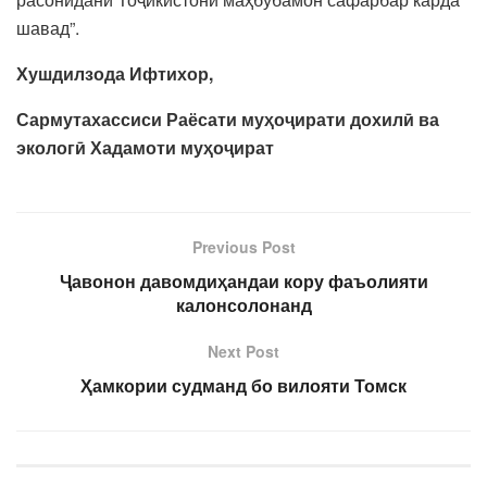
шавад”.
Хушдилзода Ифтихор,
Сармутахассиси Раёсати муҳоҷирати дохилӣ ва
экологӣ Хадамоти муҳоҷират
Previous Post
Ҷавонон давомдиҳандаи кору фаъолияти
калонсолонанд
Next Post
Ҳамкории судманд бо вилояти Томск