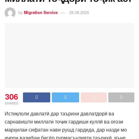
by
Migration Service
28.08.2025
306
SHARES
Истиқлоли давлатӣ дар таърихи давлатдорӣ ва
сарнавишти миллати тоҷик гардиши куллӣ ва оғози
марҳилаи сифатан нави рушд гардида, дар назди мо
иҷрои вазифаи бисёр пурмасъулияти таърихӣ, яъне