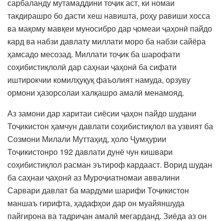
сарбаланду мутамаддини тоҷик аст, ки номаи
такдирашро бо дасти хеш навишта, роҳу равиши хосса
ва мақому мавқеи муносибро дар ҷомеаи ҷаҳонӣ пайдо
кард ва набзи давлату миллати моро ба набзи сайёра
ҳамсадо месозад. Миллати тоҷик ба шарофати
соҳибистиқлолӣ дар саҳнаи ҷаҳонӣ ба сифати
иштирокчии комилҳуқуқ фаъолият намуда, орзуву
ормони ҳазорсолаи халқашро амалӣ менамояд.
Аз замони дар харитаи сиёсии ҷаҳон пайдо шудани
Тоҷикистон ҳамчун давлати соҳибистиқлол ва узвият ба
Созмони Милали Муттаҳид, ҳоло Ҷумҳурии
Тоҷикистонро 192 давлати дунё чун кишвари
соҳибистиқлол расман эътироф кардааст. Ворид шудан
ба саҳнаи ҷаҳонӣ аз Муроҷиатномаи аввалини
Сарвари давлат ба мардуми шарифи Тоҷикистон
маншаъ гирифта, ҳадафҳои дар он муайяншуда
пайгирона ва тадриҷан амалӣ мегарданд. Зиёда аз он