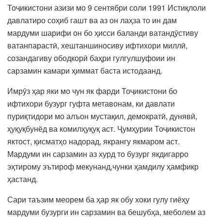
Тоҷикистони азизи мо 9 сентябри соли 1991 Истиқлоли
давлатиро соҳиб гашт ва аз он лаҳза то ин дам
мардуми шарифи он бо ҳисси баланди ватандӯстиву
ватанпарастӣ, хештаншиносиву ифтихори миллӣ,
созандагиву ободкорӣ баҳри гулгулшуфоии ин
сарзамин камари ҳиммат баста истодаанд.
Имрӯз ҳар яки мо чун як фарди Тоҷикистони бо
ифтихори бузург гуфта метавонам, ки давлати
пуриқтидори мо алъон мустақил, демократӣ, дунявӣ,
ҳуқуқбунёд ва комилҳуқуқ аст. Ҷумҳурии Тоҷикистон
яктост, қисматҳо надорад, якрангу якмаром аст.
Мардуми ин сарзамин аз хурд то бузург якдигарро
эҳтирому эътироф мекунанд,чунки ҳамдилу ҳамфикр
ҳастанд.
Сари таъзим меорем ба ҳар як обу хоки гулу гиёҳу
мардуми бузурги ин сарзамин ва бешубҳа, меболем аз