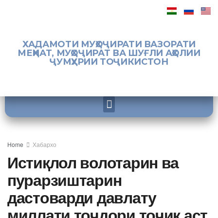
ХАДАМОТИ МУҲОҶИРАТИ ВАЗОРАТИ
МЕҲНАТ, МУҲОҶИРАТ ВА ШУҒЛИ АҲОЛИИ
ҶУМҲУРИИ ТОҶИКИСТОН
Home
Хабархо
Истиқлол волотарин ва
пурарзиштарин
дастоварди давлату
миллати тоҷдори тоҷик аст