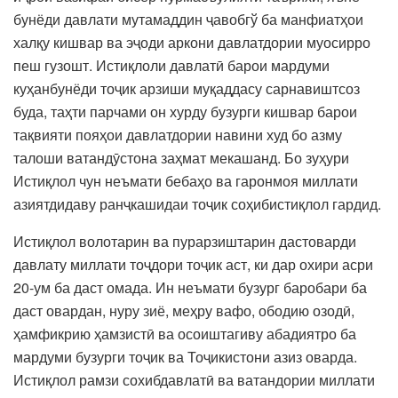
бунёди давлати мутамаддин ҷавобгў ба манфиатҳои
халқу кишвар ва эҷоди аркони давлатдории муосирро
пеш гузошт. Истиқлоли давлатӣ барои мардуми
куҳанбунёди тоҷик арзиши муқаддасу сарнавиштсоз
буда, таҳти парчами он хурду бузурги кишвар барои
тақвияти пояҳои давлатдории навини худ бо азму
талоши ватандӯстона заҳмат мекашанд. Бо зуҳури
Истиқлол чун неъмати бебаҳо ва гаронмоя миллати
азиятдидаву ранҷкашидаи тоҷик соҳибистиқлол гардид.
Истиқлол волотарин ва пурарзиштарин дастоварди
давлату миллати тоҷдори тоҷик аст, ки дар охири асри
20-ум ба даст омада. Ин неъмати бузург баробари ба
даст овардан, нуру зиё, меҳру вафо, ободию озодӣ,
ҳамфикрию ҳамзистӣ ва осоиштагиву абадиятро ба
мардуми бузурги тоҷик ва Тоҷикистони азиз оварда.
Истиқлол рамзи сохибдавлатӣ ва ватандории миллати