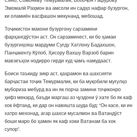
Эмомалӣ Раҳмон ва амсоли ин садҳо нафар бузургон,
ки оламиён васфашон мекунанд, мебошад.
Тоҷикистон макони бузургону сарзамини
фарҳангдӯстон аст. Он сарзаминест, ки бо ҳамаи
бузургиҳояш мардуми Суғду Хатлону Бадахшон,
Панҷакенту Кӯлоб, Ҳисору Вахшу Варзоб барин
мавзеъҳои нодирро гирди худ ҷамъ намудааст.
Боиси таъкиду зикр аст, қаҳрамон ва шахсияти
барҷастаи тоҷик Темурмалик, ки ба муқобили муғулҳо
мубориза мебурд ва ин як порча замини тоҷиконро
ҳифз мекард, баъди маргаш аз ҷуздони ӯ хате бо як каф
хок ёфтанд, ки дар он навишта шуда буд: “Он касе, ки ин
хатро мехонад, агар шахси мусалмон ва Ватандӯст
боши маро бо ҳамин як каф хоки Ватанам ба хок
супор”.