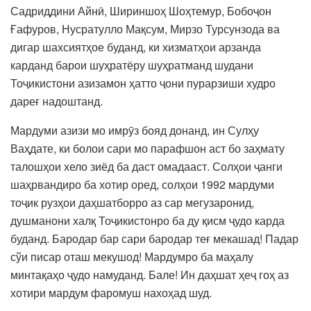
Садриддини Айнӣ, Шириншоҳ Шоҳтемур, Бобоҷон
Ғафуров, Нусратулло Мақсум, Мирзо Турсунзода ва
дигар шахсиятҳое буданд, ки хизматҳои арзанда
карданд барои шуҳратёру шуҳратманд шудани
Тоҷикистони азизамон ҳатто ҷони пурарзиши худро
дареғ надоштанд.
Мардуми азизи мо имрӯз бояд донанд, ин Сулҳу
Ваҳдате, ки болои сари мо парафшон аст бо заҳмату
талошҳои хело зиёд ба даст омадааст. Солҳои ҷанги
шаҳрвандиро ба хотир оред, солҳои 1992 мардуми
тоҷик рузҳои даҳшатборро аз сар мегузаронид,
душманони халқ Тоҷикистонро ба ду қисм ҷудо карда
буданд. Бародар бар сари бародар теғ мекашад! Падар
сўи писар оташ мекушод! Мардумро ба маҳалу
минтақаҳо ҷудо намуданд. Бале! Ин даҳшат ҳеҷ гоҳ аз
хотири мардум фаромуш нахоҳад шуд.