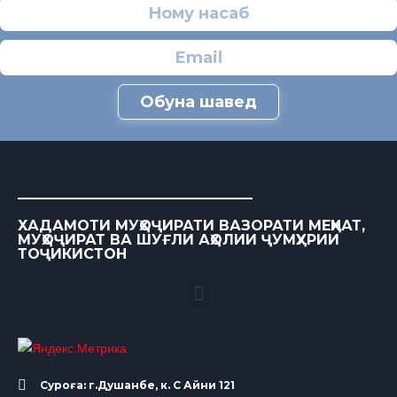
Обуна шавед
ХАДАМОТИ МУҲОҶИРАТИ ВАЗОРАТИ МЕҲНАТ,
МУҲОҶИРАТ ВА ШУҒЛИ АҲОЛИИ ҶУМҲУРИИ
ТОҶИКИСТОН
Суроға: г.Душанбе, к. С Айни 121