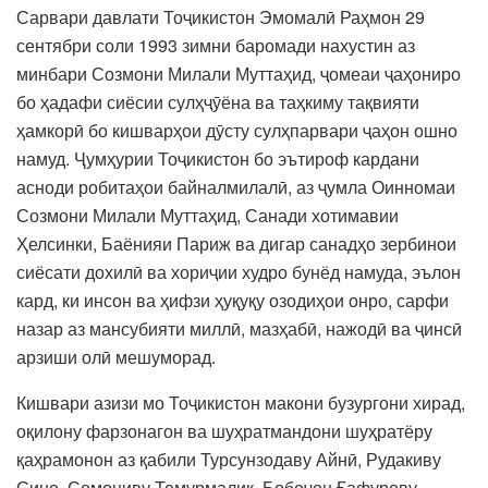
Сарвари давлати Тоҷикистон Эмомалӣ Раҳмон 29
сентябри соли 1993 зимни баромади нахустин аз
минбари Созмони Милали Муттаҳид, ҷомеаи ҷаҳониро
бо ҳадафи сиёсии сулҳҷӯёна ва таҳкиму тақвияти
ҳамкорӣ бо кишварҳои дӯсту сулҳпарвари ҷаҳон ошно
намуд. Ҷумҳурии Тоҷикистон бо эътироф кардани
асноди робитаҳои байналмилалӣ, аз ҷумла Оинномаи
Созмони Милали Муттаҳид, Санади хотимавии
Ҳелсинки, Баёнияи Париж ва дигар санадҳо зербинои
сиёсати дохилӣ ва хориҷии худро бунёд намуда, эълон
кард, ки инсон ва ҳифзи ҳуқуқу озодиҳои онро, сарфи
назар аз мансубияти миллӣ, мазҳабӣ, нажодӣ ва ҷинсӣ
арзиши олӣ мешуморад.
Кишвари азизи мо Тоҷикистон макони бузургони хирад,
оқилону фарзонагон ва шуҳратмандони шуҳратёру
қаҳрамонон аз қабили Турсунзодаву Айнӣ, Рудакиву
Сино, Сомониву Темурмалик, Бобоҷон Ғафурову