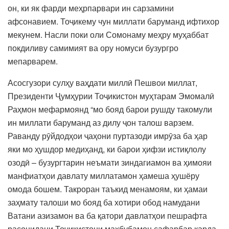
он, ки як фарди меҳрпарвари ин сарзамини
афсонавием. Тоҷикему чун миллати баруманд ифтихор
мекунем. Насли поки оли Сомонаму меҳру муҳаббат
покдиливу самимият ва ору номуси бузургро
мепарварем.
Асосгузори сулҳу ваҳдати миллӣ Пешвои миллат,
Президенти Ҷумҳурии Тоҷикистон муҳтарам Эмомалӣ
Раҳмон мефармоянд “мо бояд барои рушду такомули
ин миллати баруманд аз дилу ҷон талош варзем.
Раванду рӯйдодҳои ҷаҳони пуртазоди имрӯза ба ҳар
яки мо ҳушдор медиҳанд, ки барои ҳифзи истиқлолу
озодӣ – бузургтарин неъмати зиндагиамон ва ҳимояи
манфиатҳои давлату миллатамон ҳамеша ҳушёру
омода бошем. Такроран таъкид менамоям, ки ҳамаи
заҳмату талоши мо бояд ба хотири обод намудани
Ватани азизамон ва ба қатори давлатҳои пешрафта
расонидани Тоҷикистони маҳбубамон сафарбар карда