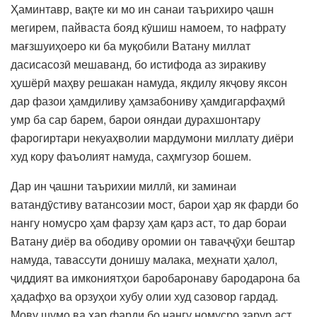
Ҳаминтавр, вақте ки мо ин санаи таърихиро ҷашн
мегирем, пайваста бояд кӯшиш намоем, то нафрату
мағзшуиҳоеро ки ба муқобили Ватану миллат
дасисасозӣ мешаванд, бо истифода аз зиракиву
ҳушёрӣ маҳву решакан намуда, якдилу якҷову яксон
дар фазои ҳамдиливу ҳамзабониву ҳамдигарфаҳмӣ
умр ба сар барем, барои ояндаи дурахшонтару
фарогиртари некуаҳволии мардумони миллату диёри
худ кору фаъолият намуда, саҳмгузор бошем.
Дар ин ҷашни таърихии миллӣ, ки заминаи
ватандӯстиву ватансозии мост, барои ҳар як фарди бо
нангу номусро ҳам фарзу ҳам қарз аст, то дар бораи
Ватану диёр ва ободиву оромии он таваҷҷӯҳи бештар
намуда, тавассути донишу малака, меҳнати ҳалол,
ҷиддият ва имкониятҳои баробаронаву бародарона ба
ҳадафҳо ва орзуҳои хубу олии худ сазовор гардад.
Мову шумо ва ҳар фарди бо нангу номусро зарур аст,