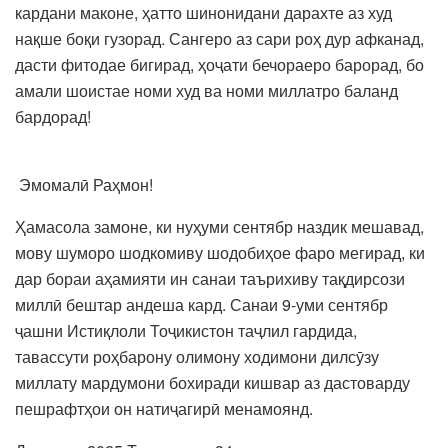
кардани маконе, ҳатто шинонидани дарахте аз худ
нақше боқи гузорад. Сангеро аз сари роҳ дур афканад,
дасти фитодае бигирад, ҳоҷати бечораеро барорад, бо
амали шоистае номи худ ва номи миллатро баланд
бардорад!
Эмомалӣ Раҳмон!
Ҳамасола замоне, ки нуҳуми сентябр наздик мешавад,
мову шуморо шодкомиву шодобиҳое фаро мегирад, ки
дар бораи аҳамияти ин санаи таърихиву тақдирсози
миллӣ бештар андеша кард. Санаи 9-уми сентябр
ҷашни Истиқлоли Тоҷикистон таҷлил гардида,
тавассути роҳбарону олимону ходимони дилсӯзу
миллату мардумони бохиради кишвар аз дастоварду
пешрафтҳои он натиҷагирӣ менамоянд.