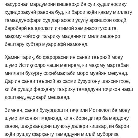
ҷасуронаи мардумони кишварҳо ба суи худшиносиву
худидоракунӣ равона буд, ки барои эҳёи қавму миллату
тамаддунофари худ дар асоси усулу арзишҳои озодӣ,
баробарӣ ва адолати иҷтимоӣ заминаҳо гузошта,
мақому ҷойгоҳи таъриху маданияти миллиашонро
бештару хубтар муаррифӣ намоянд.
Ҳамин тариқ, бо фарорасии ин санаи таърихӣ мову
шумо Истиқлолро ҷашн мегирем, ки мақому мартабаи
миллати бузургу соҳибмактаби моро муайян мекунад.
Дар ин санаи таърихӣ аз саҳми бузургону шахсиятҳое,
ки ба рушди фарҳангу таъриху тамаддуни тоҷикон нақш
доштанд, ёдоварӣ мешавад.
Зимнан, санаи бузургдошти таҷлили Истиқлол ба мову
шумо имконият медиҳад, ки як бори дигар ба мардону
занон, шаҳрвандони шуҷоъу далери кишвар, ки барои
эҳёи рушду фарҳангу тамаддуни миллӣ мубориза