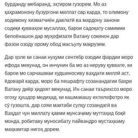
бурданду мебаранд, эҳтиром гузорем. Мо аз
қаҳрамонону бузургони миллат cap карда, то олимону
ходимону хизматчиён давлатӣ ва мардону занони
содиқи қувваҳои мусаллаҳ, барои садоқату самимии
бепоёнашон дар муҳофизати Ватану сокинон дар
фазои озоду орому обод масъулу мақрузем.
Дар ҳоле ки санаи нуҳуми сентябр озодии фардии моро
ифода мекунад, он инчунин ба мо аз неруву қуввате, ки
барои мо сарчашмаи худшиносиву ваҳдати миллӣ аст,
ёдоварӣ карда, моро ба пешрафту созанандагии баҳри
Ватану диёр ҳидоят мекунад. Ин санаи таърихсоз моро
огоҳу ҳушдор медиҳад, ки кашмакашу ихтилофотро як
сӯ гузошта, дар сояи мактаби сулҳу созандагӣ ва
Ваҳдат чун миллату қавми мунсаҷиму муттаҳид боқӣ
монда, робитаву муносибату пайвандро мустаҳкаму
маҳкамтар нигоҳ дорем.