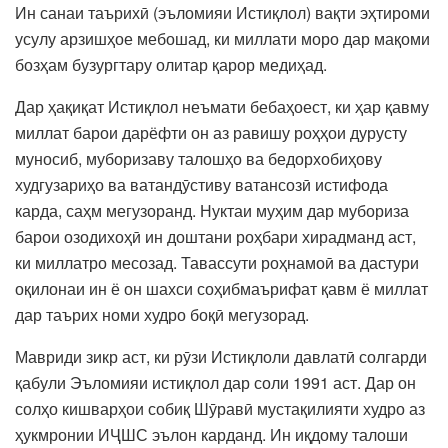
Ин санаи таърихӣ (эъломияи Истиқлол) вақти эҳтироми
усулу арзишҳое мебошад, ки миллати моро дар мақоми
бозҳам бузургтару олитар қарор медиҳад.
Дар ҳақиқат Истиқлол неъмати бебаҳоест, ки ҳар қавму
миллат барои дарёфти он аз равишу роҳҳои дурусту
муносиб, муборизаву талошҳо ва бедорхобиҳову
худгузариҳо ва ватандӯстиву ватансозӣ истифода
карда, саҳм мегузоранд. Нуктаи муҳим дар мубориза
барои озодихоҳӣ ин доштани роҳбари хирадманд аст,
ки миллатро месозад. Тавассути роҳнамоӣ ва дастури
оқилонаи ин ё он шахси соҳибмаърифат қавм ё миллат
дар таърих номи худро боқӣ мегузорад.
Мавриди зикр аст, ки рӯзи Истиқлоли давлатӣ солгарди
қабули Эъломияи истиқлол дар соли 1991 аст. Дар он
солҳо кишварҳои собиқ Шӯравӣ мустақилияти худро аз
ҳукмронии ИҶШС эълон карданд. Ин иқдому талоши