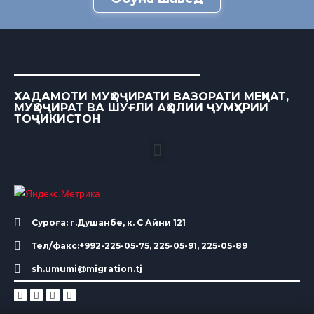
ХАДАМОТИ МУҲОҶИРАТИ ВАЗОРАТИ МЕҲНАТ,
МУҲОҶИРАТ ВА ШУҒЛИ АҲОЛИИ ҶУМҲУРИИ
ТОҶИКИСТОН
Суроға: г.Душанбе, к. С Айни 121
Тел/факс:+992-225-05-75, 225-05-91, 225-05-89
sh.umumi@migration.tj