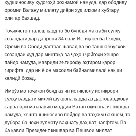
худшиносиву худогоҳӣ роҳнамоӣ намуда, дар ободиву
оромии Ватану миллату диёри худ илҳоми хубтару
олитар бахшад.
Тоҷикистон талош кард то бо бунёди мактаби сулҳу
созандагӣ дар даврони 34 соли Истиқлол ба Озодӣ,
Оромӣ ва Ободӣ дастрас шавад ва бо ташшаббусҳои
созандаи худ дар минтақа ва ҷаҳон ҷойгоҳи хешро
пайдо намуда, мавриди эътирофу эҳтиром қарор
гирифта, дар ин ё он масоили байналмилалӣ нақши
калидӣ бозад.
Имрӯз мо тоҷикон бояд аз ин истиқлолу истиқрори
сулҳу ваҳдати миллӣ шукрона карда аз дастовардҳову
сарватҳои маънавию моддии Ватан оқилона истифода
намуда, хештаншиносиро пойдор ва таҳким бахшем, то
дубора ба чоҳи зулмату ваҳшату даҳшат наяфтем. Ва
ба қавли Президент кишвар ва Пешвои миллат