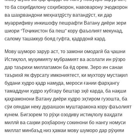
то ба соҳибдилону соҳибкорон, навоварону эҷодкорон
ва шаҳрвандони меҳнатдӯсту ватандӯст, ки дар
муаррифиву инкишофу пешрафти Ватану диёри зери
шиори “Тоҷикистон ба пеш” кору фаъолият мекунад,
салому ташаккур бояд гуфта, қадрдонӣ кард.
Мову шуморо зарур аст, то замони омодагӣ ба ҷашни
Истиқлол, муҳимияту мубрамият ва асолати ин рӯзро
дар таърихи миллатамон ба ёд орем. Зеро ин санаи
таърихӣ як фурсату имкониятест, ки мухтору мустақил
будани худро қадр намуда, мероси ғании фарҳангу
тамаддуни худро хубтару бештар эҳё карда, ба нақши
қаҳрамонони Ватану диёри худро эҳтиром гузошта, ба
сӯи ояндаи неку дурахшон муштаракона кору фаъолият
кунем. Бигзорем то рӯҳи озодиву истиқлолу ваҳдати
миллӣ ва саҳми роҳбарону сокинони бо нангу номуси
миллат минбаъд низ ҳамаи мову шуморо дар рӯҳияи