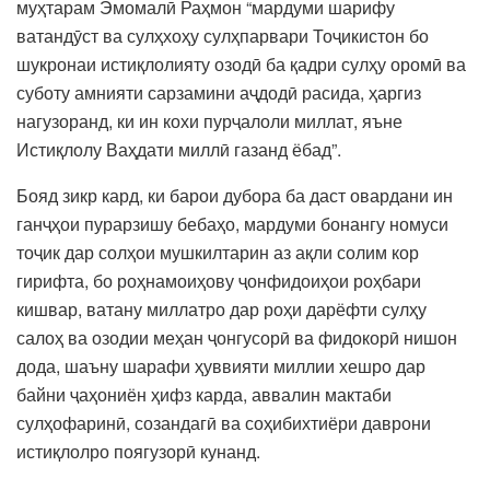
муҳтарам Эмомалӣ Раҳмон “мардуми шарифу
ватандӯст ва сулҳхоҳу сулҳпарвари Тоҷикистон бо
шукронаи истиқлолияту озодӣ ба қадри сулҳу оромӣ ва
суботу амнияти сарзамини аҷдодӣ расида, ҳаргиз
нагузоранд, ки ин кохи пурҷалоли миллат, яъне
Истиқлолу Ваҳдати миллӣ газанд ёбад”.
Бояд зикр кард, ки барои дубора ба даст овардани ин
ганҷҳои пурарзишу бебаҳо, мардуми бонангу номуси
тоҷик дар солҳои мушкилтарин аз ақли солим кор
гирифта, бо роҳнамоиҳову ҷонфидоиҳои роҳбари
кишвар, ватану миллатро дар роҳи дарёфти сулҳу
салоҳ ва озодии меҳан ҷонгусорӣ ва фидокорӣ нишон
дода, шаъну шарафи ҳуввияти миллии хешро дар
байни ҷаҳониён ҳифз карда, аввалин мактаби
сулҳофаринӣ, созандагӣ ва соҳибихтиёри даврони
истиқлолро поягузорӣ кунанд.