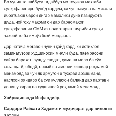
Бо чунин ташаббусу тадаббур мо тоҷикон мактаби
сулҳофариниро бунёд кардем, ки чун намуна ва мисоли
ибратбахш барои дигар мамолики дунё пазируфта
шуда, ҷойгоҳу мақоми он дар барномаҳои
сулҳофаринии СММ аз нодиртарин таҷрибаи сулҳи
ҷаҳонӣ то ба имрӯз боқӣ мондааст.
Дар натиҷа метавон чунин қайд кард, ки истиқлол
заминагузори худшиносии миллӣ буда, паёмрасони
хайру баракат, рушду саодат, ҳамеша моро ба сӯи
созандагӣ, ободӣ, оромӣ ва амонии кишвар роҳнамоӣ
менамояд ва чун як армуғон ё тӯҳфаи арзишманд,
наслҳои ояндаро ба суи қуллаҳои баланд дар партави
донишу хирад ва худшиносӣ роҳнамоӣ менамояд.
Хайридинзода Исфандиёр,
Сардори Раёсати Хадамоти муҳоҷират дар вилояти
Хатлон