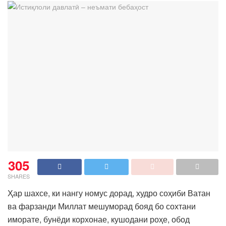
305
SHARES
Ҳар шахсе, ки нангу номус дорад, худро соҳиби Ватан
ва фарзанди Миллат мешуморад бояд бо сохтани
иморате, бунёди корхонае, кушодани роҳе, обод