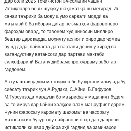
Дар соли 2025 Тоҷикистон 34-солагии ҷашни
Истиқлолро бо як шукӯҳу шаҳомат ҷашн мегирад. Ин
санаи таърихӣ ба мову шумо сарвати моддӣ ва
маънавӣ ё ба ибораи дигар неъматҳои фаровонеро
фароҳам овард, то тавонем худшиносии миллиро
бештар дарк карда, моҳияту аслияти онро дар ҷомеа
рушд дода, пайваста дар партави донишу хирад ва
ватандӯстиву ватансозӣ дар партави мактаби
сулҳофаринӣ Ватану диёрамонро хурраму зеботар
гардонем.
Аз гузаштаи қадим мо тоҷикон бо бузургони илму адабу
сиёсату таърих чун А.Рӯдакӣ, С.Айнӣ, Б.Ғафуров,
М.Турсунзода мардуми бо маърифату маданият будем
ва то имрӯз дар байни халқҳои олам маъруфият дорем.
Чунин фаросату каромату шаҳомат ва ҷасорату
матонати ин бузургону пайравони онҳо дар даврони
истиқлоли кишвар дубора эҳё гардид ва заминаҳои