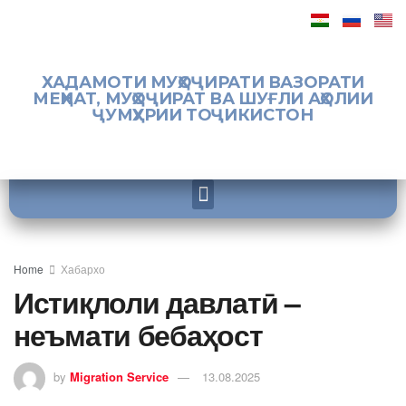
ХАДАМОТИ МУҲОҶИРАТИ ВАЗОРАТИ
МЕҲНАТ, МУҲОҶИРАТ ВА ШУҒЛИ АҲОЛИИ
ҶУМҲУРИИ ТОҶИКИСТОН
Home
Хабархо
Истиқлоли давлатӣ –
неъмати бебаҳост
by
Migration Service
13.08.2025