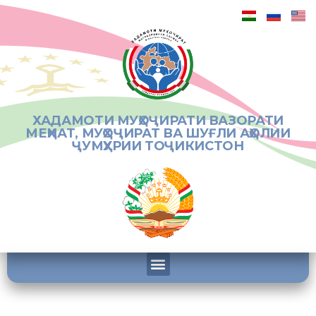
ХАДАМОТИ МУҲОҶИРАТИ ВАЗОРАТИ
МЕҲНАТ, МУҲОҶИРАТ ВА ШУҒЛИ АҲОЛИИ
ҶУМҲУРИИ ТОҶИКИСТОН