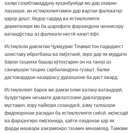
халқи соҳибтамаддуну куҳанбунёди мо дар охирин
лаҳзаҳое, ки истиқлолиятамон дар вартаи фалокатҳо
қарор дошт, бедор гардид ва истиқлолияти
деринтизори мо ба шарофати фарзандони ҷоннисору
ватандӯсташ аз фалокати нестӣ наҷот ёфт.
Истиқлоли давлатии Ҷумҳурии Тоҷикистон падидаест
шоиставу ибратбахш ва омӯхтанӣ, зеро дар як муддати
барои таърихи башар кӯтоҳтарин он на танҳо аз
санҷишҳои таърих сарбаландона гузашт, балки
дастовардҳои назаррасу дурахшоне ба даст овард.
Истиқлолият барои мо рамзи олии ватану ватандорӣ,
бузургтарин неъмати давлатсозию давлатдории
мустақил, кору пайкори созандагӣ, азму талошҳои
фидокоронаи расидан ба истиқлолияти сиёсӣ, иқтисодӣ
ва фарҳангиро омӯзонида, ҳаёти озодонаи ҳар як
фарди кишвари азизамонро таъмин менамояд. Тамоми