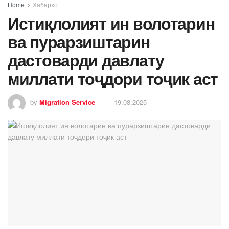
Home
Хабархо
Истиқлолият ин волотарин
ва пурарзиштарин
дастоварди давлату
миллати тоҷдори тоҷик аст
by
Migration Service
19.08.2025