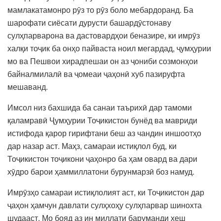
мамлакатамонро рӯз то рӯз боло мебардоранд. Ба
шарофати сиёсати дурусти башардӯстонаву
сулҳпарварона ва дастовардҳои беназире, ки имрӯз
халқи тоҷик ба онҳо пайваста ноил мегардад, ҷумҳурии
мо ва Пешвои хирадпешаи он аз ҷониби созмонҳои
байналмилалӣ ва ҷомеаи ҷаҳонӣ хуб пазируфта
мешаванд.
Имсол низ бахшида ба санаи таърихӣ дар тамоми
қаламравӣ Ҷумҳурии Тоҷикистон бунёд ва мавриди
истифода қарор гирифтани беш аз чандин иншоотҳо
дар назар аст. Маҳз, самараи истиқлол буд, ки
Тоҷикистон тоҷикони ҷаҳонро ба ҳам овард ва дари
хӯдро барои ҳаммиллатони бурунмарзӣ боз намуд.
Имрӯзҳо самараи истиқлолият аст, ки Тоҷикистон дар
ҷаҳон ҳамчун давлати сулҳхоҳу сулҳпарвар шинохта
шудааст. Мо бояд аз ин миллати баруманди хеш