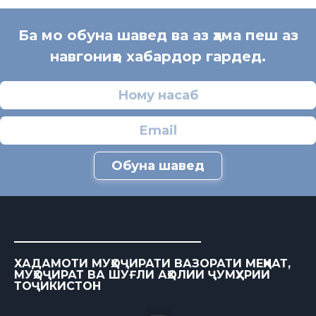
Ба мо обуна шавед ва аз ҳама пеш аз
навгониҳо хабардор гардед.
Обуна шавед
ХАДАМОТИ МУҲОҶИРАТИ ВАЗОРАТИ МЕҲНАТ,
МУҲОҶИРАТ ВА ШУҒЛИ АҲОЛИИ ҶУМҲУРИИ
ТОҶИКИСТОН