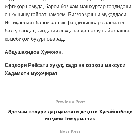
ифтиҳор намуда, барои боз ҳам машҳуртар гардидани
он кушишу ғайрат намоем. Бигзор ҷашни муқаддаси
Истиқлолият барои ҳар як фарди кишвар саломатӣ,
бахту саодат, зиндагии осуда ва дар кору пайкорашон
комёбиҳои бузург оварад.
Абдушаҳидов Ҳумоюн,
Сардори Раёсати ҳуқуқ, кадр ва корҳои махсуси
Хадамоти муҳоҷират
Previous Post
Идомаи вохӯрӣ дар ҷамоати деҳоти Ҳусайнободи
ноҳияи Темурмалик
Next Post