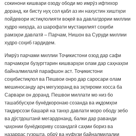
сокинони кишвари озоду ободи мо имрӯз ифтихор
доранд, ки бисту нуҳ сол қабл аз ин нахустин хиштҳои
пойдевори истиқлолияти воқеӣ ва давлатдории миллии
худро ниҳода, аз шарофати мустақилият соҳиби
рамзҳои давлатӣ – Парчам, Нишон ва Суруди миллии
худро соҳиб гардидем.
Имрӯз парчами миллии Тоҷикистони озод дар сафи
парчамҳои бузургтарин кишварҳои олам дар саҳнаҳои
байналмилалӣ парафшон аст. Тоҷикистони
соҳибистиқлол ва Пешвои онро дар саросари олам
мешиносанду арҷ мегузоранд ва эҳтироми хосса ба
Сарвари он доранд. Пешвои миллати мо низ бо
ташаббусҳои бунёдкоронаю созанда ва иқдомҳои
тақдирсози башарӣ на танҳо давлати моро ободу зебо
ва дӯстдоштанӣ мегардонанд, балки дар раванди
ҷаҳонии бунёдкориву созандагӣ саҳми бориз ва
назаррас гузошта, обрӯ ва нуфузи байналмилалии