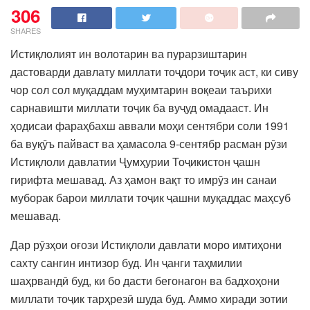
306
SHARES
Истиқлолият ин волотарин ва пурарзиштарин
дастоварди давлату миллати тоҷдори тоҷик аст, ки сиву
чор сол сол муқаддам муҳимтарин воқеаи таърихи
сарнавишти миллати тоҷик ба вуҷуд омадааст. Ин
ҳодисаи фараҳбахш аввали моҳи сентябри соли 1991
ба вуқӯъ пайваст ва ҳамасола 9-сентябр расман рӯзи
Истиқлоли давлатии Ҷумҳурии Тоҷикистон ҷашн
гирифта мешавад. Аз ҳамон вақт то имрӯз ин санаи
муборак барои миллати тоҷик ҷашни муқаддас маҳсуб
мешавад.
Дар рӯзҳои оғози Истиқлоли давлати моро имтиҳони
сахту сангин интизор буд. Ин ҷанги таҳмилии
шаҳрвандӣ буд, ки бо дасти бегонагон ва бадхоҳони
миллати тоҷик тарҳрезӣ шуда буд. Аммо хиради зотии