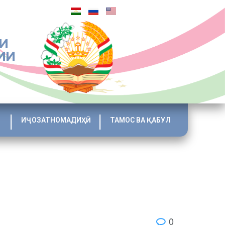
И
ИИ
ИҶОЗАТНОМАДИҲӢ
ТАМОС ВА ҚАБУЛ
0