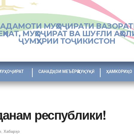
ХАДАМОТИ МУҲОҶИРАТИ ВАЗОРАТ
ЕҲНАТ, МУҲОҶИРАТ ВА ШУҒЛИ АҲОЛ
ҶУМҲУРИИ ТОҶИКИСТОН
МУҲОҶИРАТ
САНАДҲОИ МЕЪЁРӢ ҲУҚУҚӢ
ҲАМКОРИҲО
данам республики!
о
,
Хабарҳо