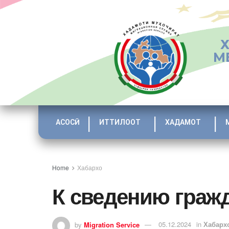
М
АСОСӢ
ИТТИЛООТ
ХАДАМОТ
Home
Хабархо
К сведению граж
by
Migration Service
05.12.2024
in
Хабарх