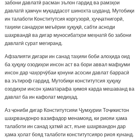
забони давлатӣ расман эълон гардид ва рамзҳои
давлатӣ ҳамчун муқаддасот шинохта шуданд. Мутобиқи
ин талаботи Конститутсия коргузорӣ, ҳуҷҷатнигорӣ,
таҳияи санадҳои меъёрии ҳуқуқӣ, сабти асноди
шаҳрвандӣ ва дигар муносибатҳои меҳнатӣ бо забони
давлатӣ сурат мегиранд.
Афзалияти дигари ин санад таҳияи боби алоҳида оид
ба ҳуқуқу озодиҳои инсон аст ва бори аввал мафҳуми
инсон дар чаҳорчӯбаи қонуни асосии давлат баррасӣ
ва эътироф гардид. Мутобиқи конститутсия ҳуқуқу
озодиҳои инсон ҳаматарафа ҳимоя карда мешаванд ва
давлат ба ин кафолат медиҳад.
Аз ҷониби дигар Конститутсияи Ҷумҳурии Тоҷикистон
шаҳрвандонро вазифадор менамояд, ки риояи ҳама
талаботи ин санад ҳатмӣ аст, яъне шаҳрвандон дар
ҳама ҳолат бояд талаботи конститутсияро риоя кунанд.