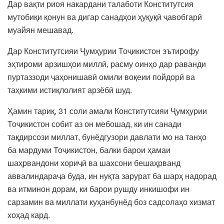
Дар вақти риоя накардани талаботи Конститутсия
мутобиқи қонун ва дигар санадҳои ҳуқуқӣ ҷавобгарӣ
муайян мешавад.
Дар Конститутсияи Ҷумҳурии Тоҷикистон эътирофу
эҳтироми арзишҳои миллӣ, расму оинҳо дар раванди
пуртаззоди ҷаҳонишавӣ омили воқеии пойдорӣ ва
таҳкими истиқлолият арзёбӣ шуд.
Ҳамин тариқ, 31 соли амали Конститутсияи Ҷумҳурии
Тоҷикистон собит аз он мебошад, ки ин санади
тақдирсози миллат, бунёдгузори давлати мо на танҳо
ба мардуми Тоҷикистон, балки барои ҳамаи
шаҳрвандони хориҷӣ ва шахсони бешаҳрванд
аввалиндараҷа буда, ин нуқта зарурат ба шарҳ надорад
ва итминон дорам, ки барои рушду инкишофи ин
сарзамин ва миллати куҳанбунёд боз садсолаҳо хизмат
хоҳад кард.