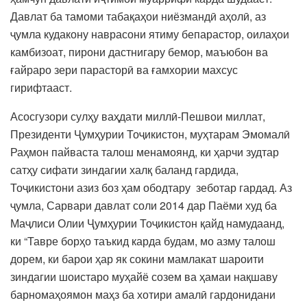
Давлат ба тамоми табақаҳои ниёзмандӣ аҳолӣ, аз
ҷумла кудакону наврасони ятиму бепарастор, оилаҳои
камбизоат, пирони дастнигару бемор, маъюбон ва
ғайраро зери парасторӣ ва ғамхории махсус
гирифтааст.
Асосгузори сулҳу ваҳдати миллӣ-Пешвои миллат,
Президенти Ҷумҳурии Тоҷикистон, муҳтарам Эмомалӣ
Раҳмон пайваста талош менамоянд, ки ҳарчи зудтар
сатҳу сифати зиндагии халқ баланд гардида,
Тоҷикистони азиз боз ҳам ободтару зеботар гардад. Аз
ҷумла, Сарвари давлат соли 2014 дар Паёми худ ба
Маҷлиси Олии Ҷумҳурии Тоҷикистон қайд намудаанд,
ки “Тавре борҳо таъкид карда будам, мо азму талош
дорем, ки барои ҳар як сокини мамлакат шароити
зиндагии шоистаро муҳайё созем ва ҳамаи нақшаву
барномаҳоямон маҳз ба хотири амалӣ гардонидани