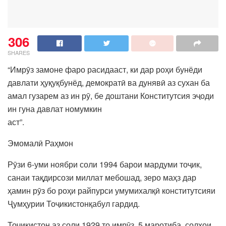
306
SHARES
“Имрӯз замоне фаро расидааст, ки дар роҳи бунёди
давлати ҳуқуқбунёд, демократӣ ва дунявӣ аз сухан ба
амал гузарем аз ин рӯ, бе доштани Конститутсия эҷоди
ин гуна давлат номумкин
аст”.
Эмомалӣ Раҳмон
Рӯзи 6-уми ноябри соли 1994 барои мардуми тоҷик,
санаи тақдирсози миллат мебошад, зеро маҳз дар
ҳамин рӯз бо роҳи райпурси умумихалқӣ конститутсияи
Ҷумҳурии Тоҷикистонқабул гардид.
Тоҷикистон аз соли 1929 то имрӯз, 5 маротиба, солҳои