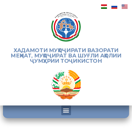
ХАДАМОТИ МУҲОҶИРАТИ ВАЗОРАТИ
МЕҲНАТ, МУҲОҶИРАТ ВА ШУҒЛИ АҲОЛИИ
ҶУМҲУРИИ ТОҶИКИСТОН