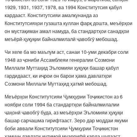
1929, 1931, 1937, 1978, ва 1994 Конститутсия қабул
кардааст. Конститутсияи амалкунанда аз
Конститутсияҳои гузашта куллан фарқ дошта, меъёрҳои
он мустақиман амал намуда, ба стандартҳои санадҳои
меъёрӣ-ҳуқуқии байналмилалӣ ҷавобгӯ мебошад.
Чи хеле ба мо маълум аст, санаи 10-уми декабри соли
1948 аз ҷониби Ассамблеяи генералии Созмони
Миллали Муттаҳид Эъломияи ҳуқуқи башар қабул
гардидааст, ки иҷрои он барои ҳама давлатҳои
Созмони Миллали Муттаҳид ҳатмӣ мебошад.
Меъёрҳои Конститутсияи Ҷумҳурии Тоҷикистон аз 6
ноябри соли 1994 ба стандартҳои байналмилалии
ҷаҳонӣ ҷавобгӯ буда, аз меъёрҳои Эъломияи ҳуқуқи
башар сарчашма гирифтааст. Зеро дар моддаи якуми
боби аввали Конститутсияи Ҷумҳурии Тоҷикистон
ҳамчун давлати иҷтимоӣ муаррифӣ карда шудааст.