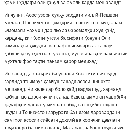
ҳамин ҳадафи олӣ қабул ва амалӣ карда мешаванд”.
Инчунин, Асосгузори сулҳу ваҳдати миллӣ-Пешвои
миллат, Президенти Ҷумҳурии Тоҷикистон, муҳтарам
Эмомалӣ Раҳмон дар яке аз баромадҳои худ қайд
карданд, ки “Коститутсия ба сифати Қонуни Олӣ
заминаҳои ҳуқуқии пешрафти ҷомеаро аз тариқи
қабули қонунҳои нав гузошта, муносибатҳои ҷамъиятии
мухталифро таҳти танзим қарор медиҳад”.
Ин санад дар таърих ба унвони Конститутсия эҷод
гардида то имрӯз ҳамчун санади асосӣ шинохта
мешавад. Чи хеле дар боло қайд карда шуд, ҳарчанд
қаблан мо дорои чунин санад будем, аммо он ҷавобгӯи
ҳадафҳои давлату миллат набуд ва соҳибистиқлол
шудани Тоҷикистон зарурати ба низом даровардани
самтҳои асосии сиёсати дохилӣ ва хориҷии давлати
тоҷиконро ба миён овард. Масалан, забони тоҷикӣ чун