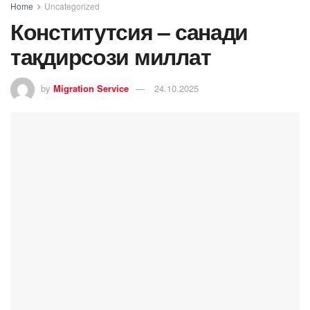
Home
Uncategorized
Конститутсия – санади
тақдирсози миллат
by
Migration Service
24.10.2025