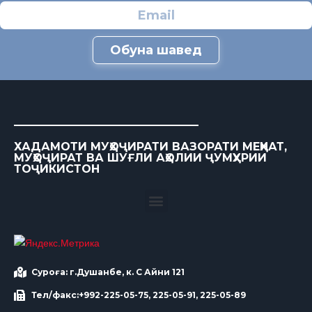
Обуна шавед
ХАДАМОТИ МУҲОҶИРАТИ ВАЗОРАТИ МЕҲНАТ,
МУҲОҶИРАТ ВА ШУҒЛИ АҲОЛИИ ҶУМҲУРИИ
ТОҶИКИСТОН
Суроға: г.Душанбе, к. С Айни 121
Тел/факс:+992-225-05-75, 225-05-91, 225-05-89