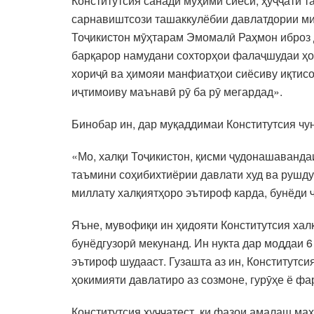
Конститутсия санади муҳими сиёсӣ, ҳуҷҷати 
сарнавиштсози ташаккулёбии давлатдории ми
Тоҷикистон мӯҳтарам Эмомалӣ Раҳмон иброз д
барқарор намудани сохторҳои фалаҷшудаи ҳо
хориҷӣ ва ҳимояи манфиатҳои сиёсиву иқтисо
иҷтимоиву маънавӣ рӯ ба рӯ мегардад».
Бинобар ин, дар муқаддимаи Конститутсия чун
«Мо, халқи Тоҷикистон, қисми ҷудонашавандаи
таъмини соҳибихтиёрии давлати худ ва рушду
миллату халқиятҳоро эътироф карда, бунёди 
Яъне, мувофиқи ин ҳидояти Конститутсия хал
бунёдгузорӣ мекунанд. Ин нукта дар моддаи 6
эътироф шудааст. Гузашта аз ин, Конститутс
ҳокимияти давлатиро аз созмоне, гурӯҳе ё фа
Конститутсия ҳуҷҷатест, ки фазои амалаш маҳ