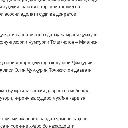
и ҳуқуқии шахсият, тартиби ташкил ва
и асосии адолати судӣ ва доираҳои
ҳуҷҷати сарнавиштсоз дар қаламрави ҷумҳурӣ
 қонунгузории Ҷумҳурии Тоҷикистон – Маҷлиси
ҷҷатҳои дигари ҳуқуқиро қонунҳои Ҷумҳурии
Маҷлиси Олии Ҷумҳурии Тоҷикистон даъвати
ами бузурги таърихии давронсоз мебошад.
узорӣ, иҷроия ва судиро муайян кард ва
 як қисми ҷудонашавандаи ҷомеаи ҷаҳонӣ
ёсати хориҷии худро бо назардошти