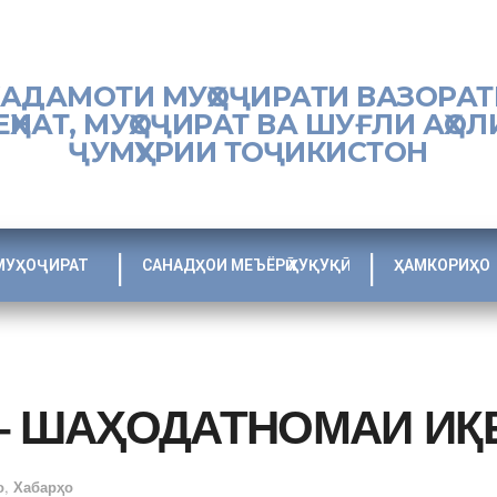
ХАДАМОТИ МУҲОҶИРАТИ ВАЗОРАТ
ЕҲНАТ, МУҲОҶИРАТ ВА ШУҒЛИ АҲОЛ
ҶУМҲУРИИ ТОҶИКИСТОН
МУҲОҶИРАТ
САНАДҲОИ МЕЪЁРӢ ҲУҚУҚӢ
ҲАМКОРИҲО
– ШАҲОДАТНОМАИ ИҚ
о
,
Хабарҳо