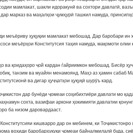
содии мамлакат, шакли идоракунӣ ва сохтори давлатӣ, вазъ
дар марказ ва маҳалҳои ҷумҳурӣ ташкил намуда, принсипҳо
ди меъёриву ҳуқуқии мамлакат мебошад. Дар баробари ин 
 асоси меъёрҳои Конститутсия таҳия намуда, мақомоти олии
ҳо ва қоидаҳоро ҷой кардан ѓайриимкон мебошад. Бисёр ҳу
утобиқ, танзим ва муайян менамоянд. Маҳз аз ҳамин сабаб 
ститутсионӣ ва дигар ҳуҷҷатҳои ҳуқуқӣ шурӯъ кард.
оҷикистон дар бунёди ҷомеаи соҳибихтиёри давлати мо қад
аҳнамун сохта, вазифаи аркони ҳокимияти давлатии қонунг
оро ба низом даровардааст.
Конститутсияи кишварро дар он мебинем, ки Тоҷикистонро
тнома воҳиди баробарҳуқуқи ҷомеаи байналмилалӣ буда, си