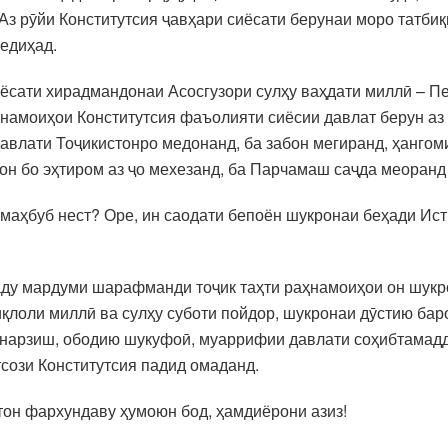
з рӯйи Конститутсия ҷавҳари сиёсати берунаи моро татбиқ
медиҳад.
иёсати хирадмандонаи Асосгузори сулҳу ваҳдати миллӣ – 
намоиҳои Конститутсия фаъолияти сиёсии давлат берун аз
давлати Тоҷикистонро медонанд, ба забон мегиранд, ҳангом
лон бо эҳтиром аз ҷо мехезанд, ба Парчамаш саҷда меоранд
 маҳбуб нест? Оре, ин саодати бепоён шукронаи беҳади Ис
унаду мардуми шарафманди тоҷик таҳти раҳнамоиҳои он шук
қлоли миллӣ ва сулҳу суботи пойдор, шукронаи дӯстию бар
ронарзиш, ободию шукуфоӣ, муаррифии давлати соҳибтамад
тсози Конститутсия падид омаданд.
тон фархундаву ҳумоюн бод, ҳамдиёрони азиз!