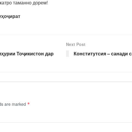
катро таманно дорем!
уҳоҷират
Next Post
мҳурии Тоҷикистон дар
Конститутсия – санади 
lds are marked
*