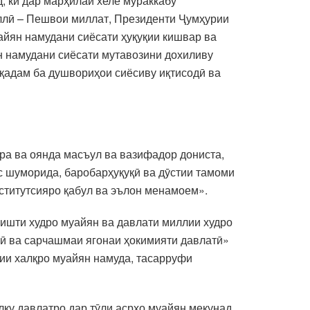
, ки дар марҳилаи хеле мураккабу
иллӣ – Пешвои миллат, Президенти Ҷумҳурии
айян намудани сиёсати ҳуқуқии кишвар ва
 намудани сиёсати мутавозини дохиливу
 қадам ба душвориҳои сиёсиву иқтисодӣ ва
ира ва оянда масъул ва вазифадор дониста,
с шуморида, баробарҳуқуқӣ ва дӯстии тамоми
ститутсияро қабул ва эълон менамоем».
вишти худро муайян ва давлати миллии худро
ёрӣ ва сарчашмаи ягонаи ҳокимияти давлатӣ»
ии халқро муайян намуда, тасарруфи
лқу давлатро дар тӯли асрҳо муайян мекунад.