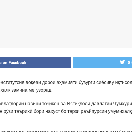
e on Facebook
Sh
нститутсия воқеаи дорои аҳамияти бузурги сиёсиву иқтисо
халқ замина мегузорад.
авлатдории навини тоҷикон ва Истиқлоли давлатии Ҷумҳури
 рӯзи таърихӣ бори нахуст бо тарзи раъйпурсии умумихалқ