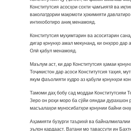
Конститутсия асосҳои сохти ҷамъиятӣ ва иқти
ваколатдории мақомоти ҳокимияти давлатиро 
интихоботиро аниқ менамояд.
Конститутсия муҳимтарин ва асоситарин сана
дигар қонунҳо амал мекунанд, ки онҳоро дар
Олӣ қабул менамояд.
Маълум аст, ки дар Конститутсия ҳамаи қонун
Тоҷикистон дар асоси Конститутсия таҳия, м
якум фаъолияти худро аз қабули қонунҳои кон
Тамоми даҳ бобу сад моддаи Конститутсияи Т
Зеро он роҳи моро ба сӯйи ояндаи дурахшон р
масъалаҳои муносибатҳои қонунии байни онҳ
Аҳамияти бузурги таърихӣ ва байналмилалии 
эълон кардааст. Ватани мо тавассути ин Бах