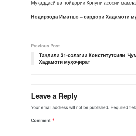
Муқаддасӣ ва пойдории Қонуни асосии мамла
Нодирзода Иматшо – сардори Хадамоти м
Previous Post
Таҷлили 31-солагии Конститутсияи Ҷу
Хадамоти муҳоҷират
Leave a Reply
Your email address will not be published.
Required fie
Comment
*