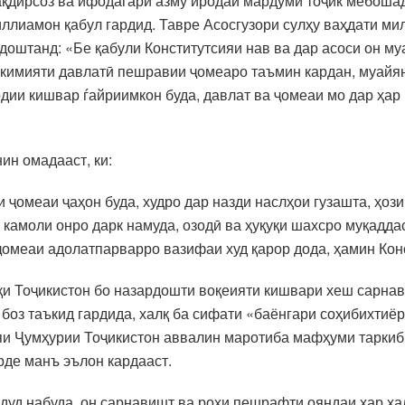
тақдирсоз ва ифодагари азму иродаи мардуми тоҷик мебошад
ллиамон қабул гардид. Тавре Асосгузори сулҳу ваҳдати м
оштанд: «Бе қабули Конститутсияи нав ва дар асоси он му
кимияти давлатӣ пешравии ҷомеаро таъмин кардан, муайян
дии кишвар ѓайриимкон буда, давлат ва ҷомеаи мо дар ҳар
ин омадааст, ки:
 ҷомеаи ҷаҳон буда, худро дар назди наслҳои гузашта, ҳоз
 камоли онро дарк намуда, озодӣ ва ҳуқуқи шахсро муқадда
ҷомеаи адолатпарварро вазифаи худ қарор дода, ҳамин Кон
қи Тоҷикистон бо назардошти воқеияти кишвари хеш сарна
 боз таъкид гардида, халқ ба сифати «баёнгари соҳибихти
ияи Ҷумҳурии Тоҷикистон аввалин маротиба мафҳуми таркиб
рде манъ эълон кардааст.
дуд набуда, он сарнавишт ва роҳи пешрафти ояндаи ҳар ха