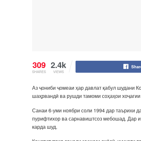
309
2.4k
Shar
SHARES
VIEWS
Аз ҷониби ҷомеаи ҳар давлат қабул шудани Ко
шаҳрвандӣ ва рушди тамоми соҳаҳои хоҷагии 
Санаи 6-уми ноябри соли 1994 дар таърихи д
пурифтихор ва сарнавиштсоз мебошад. Дар ин
карда шуд.