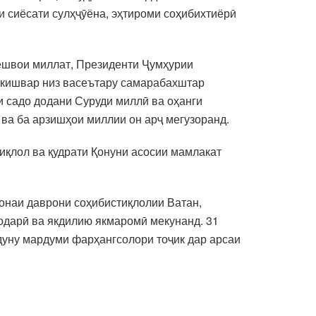
и сиёсати сулҳҷӯёна, эҳтироми соҳибихтиёрӣ
Пешвои миллат, Президенти Ҷумҳурии
 кишвар низ васеътару самарабахштар
и садо додани Суруди миллӣ ва оҳанги
 ва ба арзишҳои миллии он арҷ мегузоранд.
тиқлол ва қудрати Қонуни асосии мамлакат
ронаи даврони соҳибистиқлолии Ватан,
одарӣ ва якдилию якмаромӣ мекунанд. 31
дуну мардуми фарҳангсолори тоҷик дар арсаи