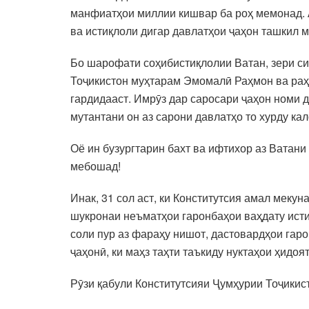
манфиатҳои миллии кишвар ба роҳ мемонад. А
ва истиқлоли дигар давлатҳои ҷаҳон ташкил 
Бо шарофати соҳибистиқлолии Ватан, зери с
Тоҷикистон муҳтарам Эмомалӣ Раҳмон ва раҳ
гардидааст. Имрӯз дар саросари ҷаҳон номи 
мутантани он аз сарони давлатҳо то хурду ка
Оё ин бузургтарин бахт ва ифтихор аз Ватани
мебошад!
Инак, 31 сол аст, ки Конститутсия амал мек
шукронаи неъматҳои гаронбаҳои ваҳдату исти
соли пур аз фараҳу нишот, дастовардҳои га
ҷаҳонӣ, ки маҳз таҳти таъкиду нуктаҳои ҳидоя
Рӯзи қабули Конститутсияи Ҷумҳурии Тоҷикис