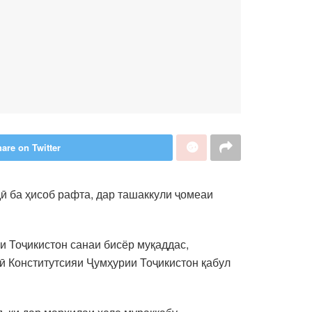
are on Twitter
дӣ ба ҳисоб рафта, дар ташаккули ҷомеаи
и Тоҷикистон санаи бисёр муқаддас,
ӣ Конститутсияи Ҷумҳурии Тоҷикистон қабул