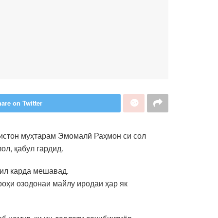
are on Twitter
кистон муҳтарам Эмомалӣ Раҳмон си сол
ол, қабул гардид.
лил карда мешавад.
 роҳи озодонаи майлу иродаи ҳар як