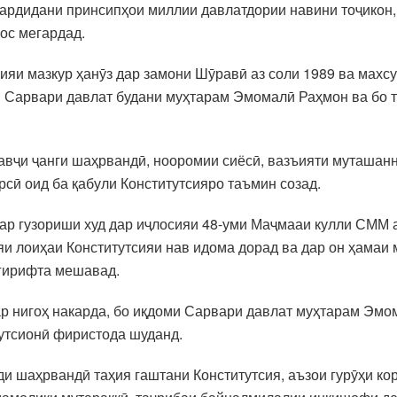
 гардидани принсипҳои миллии давлатдории навини тоҷикон,
кос мегардад.
сияи мазкур ҳанӯз дар замони Шӯравӣ аз соли 1989 ва махсу
и Сарвари давлат будани муҳтарам Эмомалӣ Раҳмон ва бо т
авҷи ҷанги шаҳрвандӣ, нооромии сиёсӣ, вазъияти муташанн
сӣ оид ба қабули Конститутсияро таъмин созад.
р гузориши худ дар иҷлосияи 48-уми Маҷмааи кулли СММ а
ҳияи лоиҳаи Конститутсияи нав идома дорад ва дар он ҳамаи
гирифта мешавад.
р нигоҳ накарда, бо иқдоми Сарвари давлат муҳтарам Эмо
утсионӣ фиристода шуданд.
ди шаҳрвандӣ таҳия гаштани Конститутсия, аъзои гурӯҳи кор