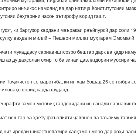
мамолики мутараққӣ, таҷрибаи байналмилалии инкишофи де
фитриро инъикос намоянд ва дар натиҷа Конститутсияи маз
тутсияи беҳтарини ҷаҳон эътирофу ворид гашт.
гуфт, ки баргузор кардани маъракаи раъйпурсӣ дар соли 1
 сулҳу ваҳдати миллӣ – Пешвои миллат муҳтарам Эмомалӣ 
уҷҷати муқаддасу сарнавиштсозро бештар дарк ва қадр наму
ш аз ду даҳсолаи охир то ба зинаи давлатдории муосири ҷ
ии Тоҷикистон се маротиба, ки ин ҳам бошад 26 сентябри со
у иловаҳо ворид карда шуданд.
пешрафти замон мутобиқ гардонидани ин санади сарнавиштс
мат бештар ба ҳаёту фаъолияти ҷавонон ва таълиму тарбия
д низ иродаи шикастнопазири халқамон моро дар роҳи раси