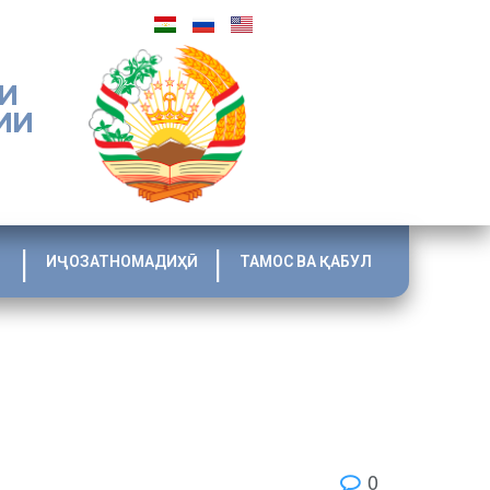
И
ИИ
ИҶОЗАТНОМАДИҲӢ
ТАМОС ВА ҚАБУЛ
0