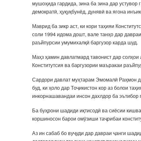
мушоҳида гардида, зина ба зина дар устувор
демократӣ, ҳуқуқбунёд, дунявӣ ва ягона инъи
Маврид ба зикр аст, ки кори таҳияи Конститут
соли 1994 идома дошт, вале танҳо дар давра
раъйпурсии умумихалқӣ баргузор карда шуд.
Маҳз ҳамин давлатмард тавонист дар солҳои 
Конститутсия ва баргузории маъракаи раъйпур
Сардори давлат муҳтарам Эмомалӣ Раҳмон да
буд, ки ҳоло дар Тоҷикистон кор аз болои та
инкорнашавандаи инсон дахлдор ба эътибор 
Ба буҳрони шадиди иқтисодӣ ва сиёсии кишва
коршиносон барои омӯзиши таҷрибаи констит
Аз ин сабаб бо вуҷуди дар давраи ҷанги шади