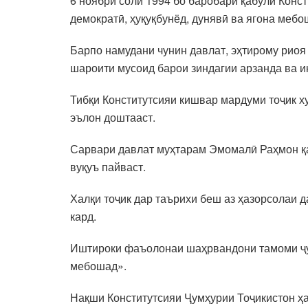
6 ноябри соли 1994 бо баробари қабули Конст
демократӣ, ҳуқуқбунёд, дунявӣ ва ягона мебо
Барпо намудани чунин давлат, эҳтирому риоя 
шароити мусоид барои зиндагии арзанда ва 
Тибқи Конститутсияи кишвар мардуми тоҷик 
эълон доштааст.
Сарвари давлат муҳтарам Эмомалӣ Раҳмон қай
вуқуъ пайваст.
Халқи тоҷик дар таърихи беш аз ҳазорсолаи 
кард.
Иштироки фаъолонаи шаҳрвандони тамоми ҷум
мебошад».
Нақши Конститутсияи Ҷумҳурии Тоҷикистон ҳ