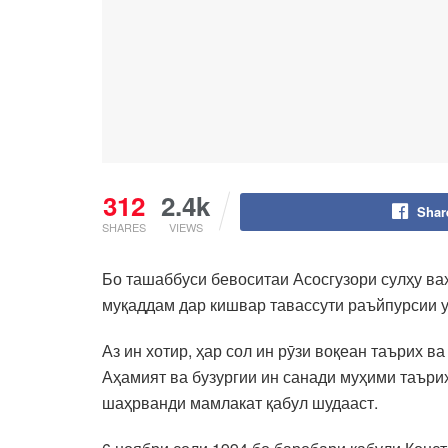
312
2.4k
Shar
SHARES
VIEWS
Бо ташаббуси бевоситаи Асосгузори сулҳу в
муқаддам дар кишвар тавассути раъйпурсии у
Аз ин хотир, ҳар сол ин рӯзи воқеан таърих 
Аҳамият ва бузургии ин санади муҳими таърих
шаҳрванди мамлакат қабул шудааст.