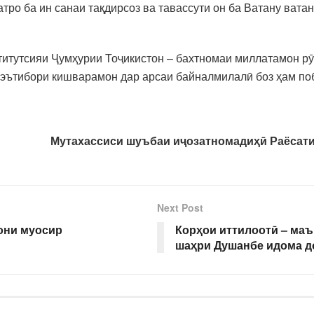
атро ба ин санаи тақдирсоз ва тавассути он ба Ватану вата
титутсияи Ҷумҳурии Тоҷикистон – бахтномаи миллатамон рӯ
 эътибори кишварамон дар арсаи байналмилалӣ боз ҳам по
Мутахассиси шуъбаи иҷозатномадиҳӣ Раёсати
Next Post
они муосир
Корҳои иттилоотӣ – ма
шаҳри Душанбе идома д