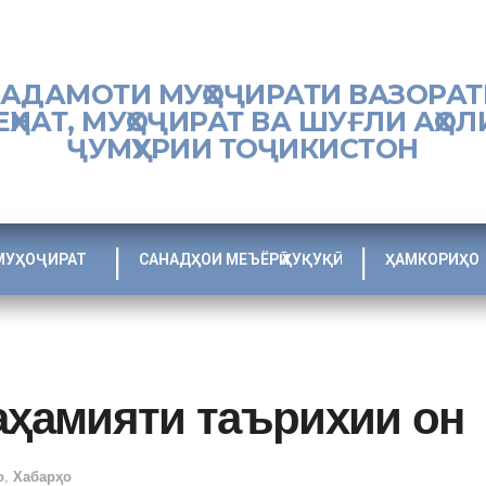
ХАДАМОТИ МУҲОҶИРАТИ ВАЗОРАТ
ЕҲНАТ, МУҲОҶИРАТ ВА ШУҒЛИ АҲОЛ
ҶУМҲУРИИ ТОҶИКИСТОН
МУҲОҶИРАТ
САНАДҲОИ МЕЪЁРӢ ҲУҚУҚӢ
ҲАМКОРИҲО
аҳамияти таърихии он
о
,
Хабарҳо