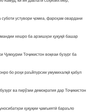
б намуд, ки ин давлати соҳибихтиёр,
ва суботи устувори ҷомеа, фароҳам овардани
тмандии хешро ба арзишҳои ҳуқуқӣ башар
и Ҷумҳурии Тоҷикистон воқеаи бузург ба
онро бо роҳи раъйпурсии умумихалқӣ қабул
узург ва пирўзии демократия дар Тоҷикистон
уносибатҳои ҳуқуқии ҷамъиятӣ бараъло