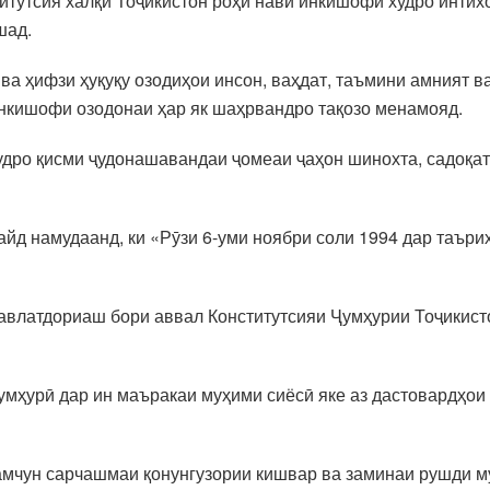
итутсия халқи Тоҷикистон роҳи нави инкишофи худро интихо
шад.
ва ҳифзи ҳуқуқу озодиҳои инсон, ваҳдат, таъмини амният 
инкишофи озодонаи ҳар як шаҳрвандро тақозо менамояд.
худро қисми ҷудонашавандаи ҷомеаи ҷаҳон шинохта, садоқа
д намудаанд, ки «Рӯзи 6-уми ноябри соли 1994 дар таърих
давлатдориаш бори аввал Конститутсияи Ҷумҳурии Тоҷикист
ҳурӣ дар ин маъракаи муҳими сиёсӣ яке аз дастовардҳои б
амчун сарчашмаи қонунгузории кишвар ва заминаи рушди м