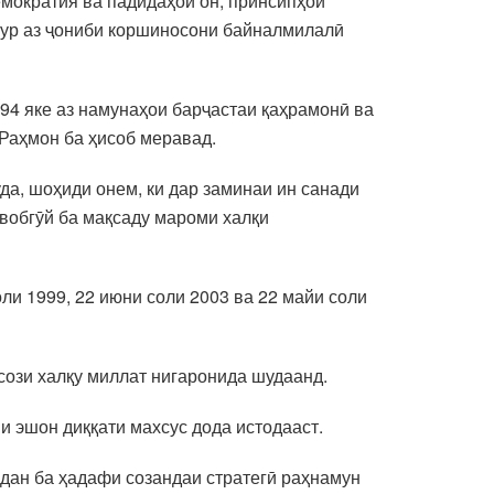
мократия ва падидаҳои он, принсипҳои
кур аз ҷониби коршиносони байналмилалӣ
994 яке аз намунаҳои барҷастаи қаҳрамонӣ ва
Раҳмон ба ҳисоб меравад.
да, шоҳиди онем, ки дар заминаи ин санади
авобгӯй ба мақсаду мароми халқи
ли 1999, 22 июни соли 2003 ва 22 майи соли
ози халқу миллат нигаронида шудаанд.
и эшон диққати махсус дода истодааст.
дан ба ҳадафи созандаи стратегӣ раҳнамун