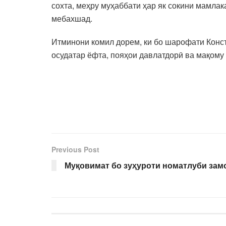
сохта, меҳру муҳаббати ҳар як сокини мамлак
мебахшад.
Итминони комил дорем, ки бо шарофати Конс
осудатар ёфта, пояҳои давлатдорӣ ва мақому
Previous Post
Муқовимат бо зуҳуроти номатлуби зам