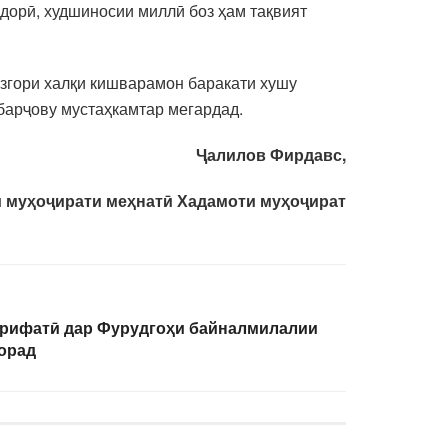
ндорӣ, худшиносии миллӣ боз ҳам тақвият
згори халқи кишварамон баракати хушу
барҷову мустаҳкамтар мегардад.
Ҷалилов Фирдавс,
 муҳоҷирати меҳнатӣ Хадамоти муҳоҷират
ърифатӣ дар Фурудгоҳи байналмилалии
орад