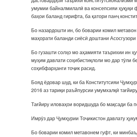
дастовардҳои таърихи конститутсионализми 
умумии байналмилалӣ ва консепсияи ҳуқуқи 
баҳои баланд гирифта, ба қатори панҷ консти
Бо назардошти ин, бо боварии комил метавон 
маҳорати баланди сиёсӣ доштани Асосгузори
Бо гузашти солҳо мо аҳамияти таърихии ин ҳ
муҳим давлати соҳибистиқлоли мо дар тӯли бе
соҳибфарҳанги тоҷик расид.
Бояд ёдовар шуд, ки ба Конститутсияи Ҷумҳур
2016 аз тариқи раъйпурсии умумхалқӣ тағйир
Тағйиру иловаҳои воридшуда бо мақсади ба 
Имрӯз дар Ҷумҳурии Тоҷикистон давлату ҳуку
Бо боварии комил метавонем гуфт, ки минбаъ