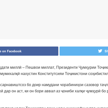
e on Facebook
Sh
аҳдати миллӣ – Пешвои миллат, Президенти Ҷумҳурии Тоҷи
мумихалқӣ нахустин Конститутсияи Тоҷикистони соҳибистил
ва сарнавиштсоз бо доир намудани чорабиниҳои сазовор таҷ
ӣ дар он аст, ки он бори аввал аз ҷониби халқи ҷумҳурӣ бо