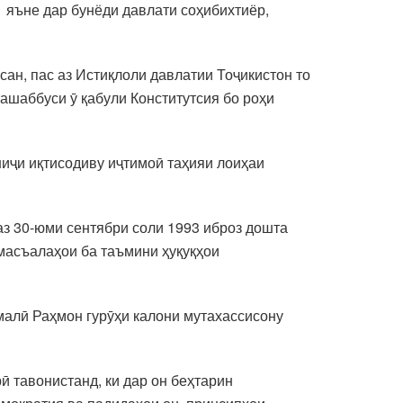
 яъне дар бунёди давлати соҳибихтиёр,
сан, пас аз Истиқлоли давлатии Тоҷикистон то
ашаббуси ӯ қабули Конститутсия бо роҳи
иҷи иқтисодиву иҷтимоӣ таҳияи лоиҳаи
з 30-юми сентябри соли 1993 иброз дошта
 масъалаҳои ба таъмини ҳуқуқҳои
малӣ Раҳмон гурӯҳи калони мутахассисону
ӣ тавонистанд, ки дар он беҳтарин