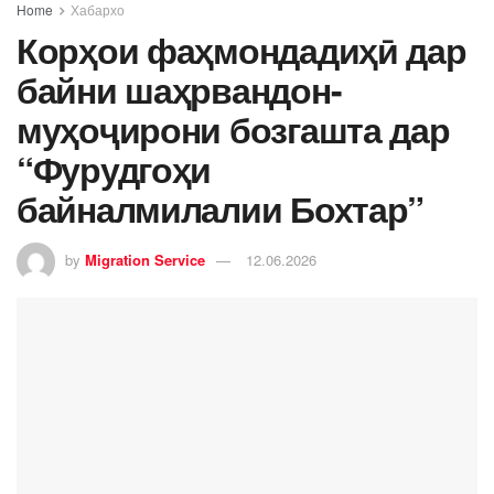
Home
Хабархо
Корҳои фаҳмондадиҳӣ дар
байни шаҳрвандон-
муҳоҷирони бозгашта дар
“Фурудгоҳи
байналмилалии Бохтар”
by
Migration Service
12.06.2026