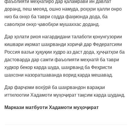
фаъолияти меҳнатиро дар қаламрави ин давлат
доранд, пеш меояд, ошно намуда, роҳҳои ҳалли онро
низ ба онҳо ба таври содда фаҳмонда дода, ба
саволҳои онҳо ҷавобҳои мушаххас доданд.
Дар ҳолати риоя нагардидани талаботи қонунгузории
кишвари иқомат шаҳрванди хориҷӣ дар Федератсияи
Россия вазъи ҳуқуқии худро аз даст дода, ҳуҷҷатҳои ба
дастоварда дар самти фаъолияти меҳнатӣ ба таври
худкор бекор карда шуда, шаҳрванд ба Феҳристи
шахсони назоратшаванда ворид карда мешавад.
Дар фарҷоми вохӯрӣ ба шаҳрвандон варақаи
иттилоотии Хадамоти муҳоҷират тақсим карда шуданд.
Маркази матбуоти Хадамоти муҳоҷират