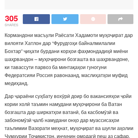
305
SHARES
Кормандони масъули Раёсати Хадамоти муҳоҷират дар
вилояти Хатлон дар “Фурудгоҳи байналмилалии
Бохтар” ҷиҳати бурдани корҳои фаҳмондадиҳӣ миёни
шаҳрвандон – муҳоҷирони бозгашта ва шаҳрвандоне,
ки тавассути парвоз ба минтақаҳои гуногуни
Федератсияи Россия равонаанд, маслиҳатҳои муфид
медиҳанд.
Дар ҷараёни суҳбату вохӯрӣ доир бо вакансияҳои ҷойи
кории холӣ таъмин намудани муҳоҷирони ба Ватан
бозгашта дар ширкатҳои ватанӣ, ба касбомӯзӣ ва
забономӯзӣ ҷалб намудани онҳо дар муассисаҳои
таълимии Вазорати меҳнат, муҳоҷират ва шуғли аҳолии
Ҷумҳурии Тоҷикистон, инчунин омодагӣ пеш аз сафар,