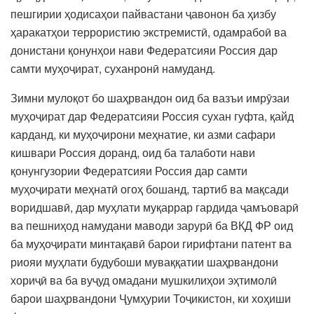
пешгирии ҳодисаҳои пайвастани ҷавонон ба ҳизбу
ҳаракатҳои террористию экстремистӣ, одамрабоӣ ва
донистани қонунҳои нави Федератсияи Россия дар
самти муҳоҷират, суханронӣ намуданд.
Зимни мулоқот бо шаҳрвандон оид ба вазъи имрӯзаи
муҳоҷират дар Федератсияи Россия сухан гуфта, қайд
карданд, ки муҳоҷирони меҳнатие, ки азми сафари
кишвари Россия доранд, оид ба талаботи нави
қонунгузории Федератсияи Россия дар самти
муҳоҷирати меҳнатӣ огоҳ бошанд, тартиб ва мақсади
воридшавӣ, дар муҳлати муқаррар гардида ҷамъоварӣ
ва пешниҳод намудани маводи зарурӣ ба ВКД ФР оид
ба муҳоҷирати минтақавӣ барои гирифтани патент ва
риояи муҳлати будубоши муваққатии шаҳрвандони
хориҷӣ ва ба вуҷуд омадани мушкилиҳои эҳтимолӣ
барои шаҳрвандони Ҷумҳурии Тоҷикистон, ки хоҳиши