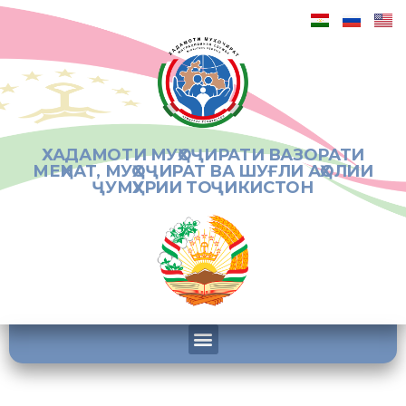
ХАДАМОТИ МУҲОҶИРАТИ ВАЗОРАТИ
МЕҲНАТ, МУҲОҶИРАТ ВА ШУҒЛИ АҲОЛИИ
ҶУМҲУРИИ ТОҶИКИСТОН