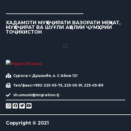
ХАДАМОТИ МУҲОҶИРАТИ ВАЗОРАТИ МЕҲНАТ,
МУҲОҶИРАТ ВА ШУҒЛИ АҲОЛИИ ҶУМҲУРИИ
ТОҶИКИСТОН
Суроға: г.Душанбе, к. С Айни 121
Тел/факс:+992-225-05-75, 225-05-91, 225-05-89
sh.umumi@migration.tj
Copyright © 2021