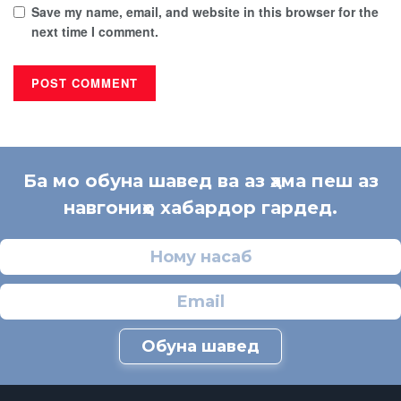
Save my name, email, and website in this browser for the
next time I comment.
Ба мо обуна шавед ва аз ҳама пеш аз
навгониҳо хабардор гардед.
Обуна шавед