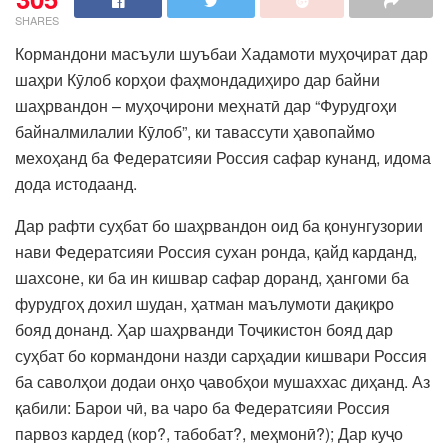
SHARES
Кормандони масъули шуъбаи Хадамоти муҳоҷират дар
шаҳри Кӯлоб корҳои фаҳмондадиҳиро дар байни
шаҳрвандон – муҳоҷирони меҳнатӣ дар “Фурудгоҳи
байналмилалии Кӯлоб”, ки тавассути ҳавопаймо
мехоҳанд ба Федератсияи Россия сафар кунанд, идома
дода истодаанд.
Дар рафти суҳбат бо шаҳрвандон оид ба қонунгузории
нави Федератсияи Россия сухан ронда, қайд карданд,
шахсоне, ки ба ин кишвар сафар доранд, ҳангоми ба
фурудгоҳ дохил шудан, ҳатман маълумоти дақиқро
бояд донанд. Ҳар шаҳрванди Тоҷикистон бояд дар
суҳбат бо кормандони назди сарҳадии кишвари Россия
ба саволҳои додаи онҳо ҷавобҳои мушаххас диҳанд. Аз
қабили: Барои чӣ, ва чаро ба Федератсияи Россия
парвоз кардед (кор?, табобат?, меҳмонӣ?); Дар куҷо