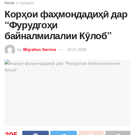
Home
Хабархо
Корҳои фаҳмондадиҳӣ дар
“Фурудгоҳи
байналмилалии Кӯлоб”
by
Migration Service
23.01.2026
305