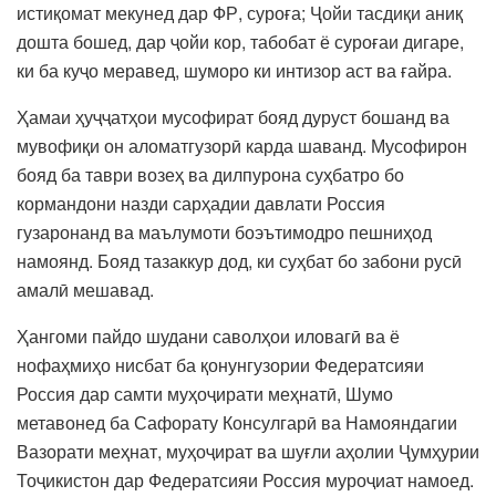
истиқомат мекунед дар ФР, суроға; Ҷойи тасдиқи аниқ
дошта бошед, дар ҷойи кор, табобат ё суроғаи дигаре,
ки ба куҷо меравед, шуморо ки интизор аст ва ғайра.
Ҳамаи ҳуҷҷатҳои мусофират бояд дуруст бошанд ва
мувофиқи он аломатгузорӣ карда шаванд. Мусофирон
бояд ба таври возеҳ ва дилпурона суҳбатро бо
кормандони назди сарҳадии давлати Россия
гузаронанд ва маълумоти боэътимодро пешниҳод
намоянд. Бояд тазаккур дод, ки суҳбат бо забони русӣ
амалӣ мешавад.
Ҳангоми пайдо шудани саволҳои иловагӣ ва ё
нофаҳмиҳо нисбат ба қонунгузории Федератсияи
Россия дар самти муҳоҷирати меҳнатӣ, Шумо
метавонед ба Сафорату Консулгарӣ ва Намояндагии
Вазорати меҳнат, муҳоҷират ва шуғли аҳолии Ҷумҳурии
Тоҷикистон дар Федератсияи Россия муроҷиат намоед.