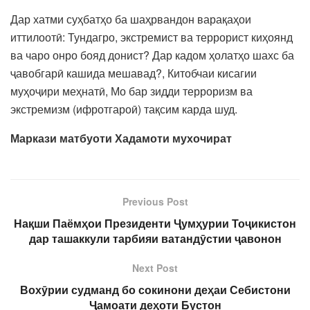
Дар хатми суҳбатҳо ба шаҳрвандон варақаҳои
иттилоотӣ: Тундагро, экстремист ва террорист киҳоянд
ва чаро онро бояд донист? Дар кадом ҳолатҳо шахс ба
ҷавобгарӣ кашида мешавад?, Китобчаи кисагии
муҳоҷири меҳнатӣ, Мо бар зидди терроризм ва
экстремизм (ифротгароӣ) тақсим карда шуд.
Маркази матбуоти Х
адамоти мухочират
Previous Post
Нақши Паёмҳои Президенти Ҷумҳурии Тоҷикистон
дар ташаккули тарбияи ватандӯстии ҷавонон
Next Post
Вохӯрии судманд бо сокинони деҳаи Себистони
Ҷамоати деҳоти Бустон