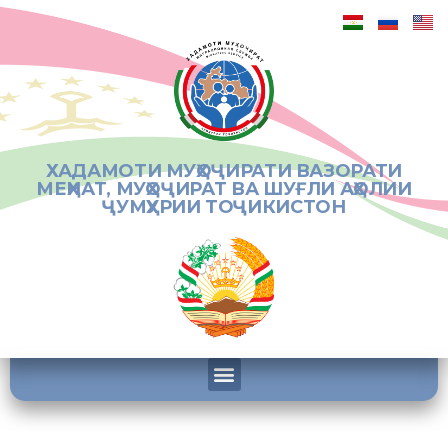
ХАДАМОТИ МУҲОҶИРАТИ ВАЗОРАТИ
МЕҲНАТ, МУҲОҶИРАТ ВА ШУҒЛИ АҲОЛИИ
ҶУМҲУРИИ ТОҶИКИСТОН