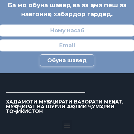
Ба мо обуна шавед ва аз ҳама пеш аз
навгониҳо хабардор гардед.
Обуна шавед
ХАДАМОТИ МУҲОҶИРАТИ ВАЗОРАТИ МЕҲНАТ,
МУҲОҶИРАТ ВА ШУҒЛИ АҲОЛИИ ҶУМҲУРИИ
ТОҶИКИСТОН