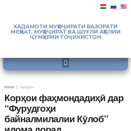
ХАДАМОТИ МУҲОҶИРАТИ ВАЗОРАТИ
МЕҲНАТ, МУҲОҶИРАТ ВА ШУҒЛИ АҲОЛИИ
ҶУМҲУРИИ ТОҶИКИСТОН
Home
Хабархо
Корҳои фаҳмондадиҳӣ дар
“Фурудгоҳи
байналмилалии Кӯлоб”
идома дорад