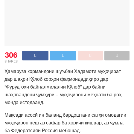
306
SHARES
Ҳамарӯза кормандони шуъбаи Хадамоти муҳоҷират
дар шаҳри Кӯлоб корҳои фаҳмондадиҳиро дар
“Фурудгоҳи байналмилалии Кӯлоб” дар байни
шаҳрвандони ҷумҳурӣ – муҳоҷирони меҳнатӣ ба роҳ
монда истодаанд.
Мақсади асосӣ ин баланд бардоштани сатҳи омодагии
муҳоҷирон пеш аз сафар ба хориҷи кишвар, аз ҷумла
ба Федератсияи Россия мебошад.