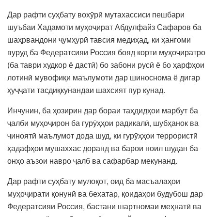
Дар рафти суҳбату вохӯрӣ мутахассиси пешбари
шуъбаи Хадамоти муҳоҷират Абдулфайз Сафаров ба
шаҳрвандони ҷумҳурӣ тавсия медиҳад, ки ҳангоми
вуруд ба Федератсияи Россия бояд корти муҳоҷиратро
(ба таври худкор ё дастӣ) бо забони русӣ ё бо ҳарфҳои
лотинӣ мувофиқи маълумоти дар шиноснома ё дигар
ҳуҷҷати тасдиқкунандаи шахсият пур кунад.
Инчунин, ба ҳозирин дар бораи таҳдидҳои марбут ба
ҷалби муҳоҷирон ба гурӯҳҳои радикалӣ, шубҳанок ва
ҷиноятӣ маълумот дода шуд, ки гурӯҳҳои террористӣ
ҳадафҳои мушаххас доранд ва барои ноил шудан ба
онҳо аъзои навро ҷалб ва сафарбар мекунанд.
Дар рафти суҳбату мулоқот, оид ба масъалаҳои
муҳоҷирати қонунӣ ва бехатар, қоидаҳои будубош дар
Федератсияи Россия, бастани шартномаи меҳнатӣ ва