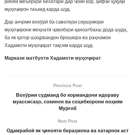
риояи меъёрҳои бехатарӣ дар ҷойи кор, ҳифзи ҳуқуқи
муҳоҷирон таъкид карда шуд.
Дар анҷоми вохӯрӣ ба саволҳои сершумори
муҳоҷирони меҳнатӣ ҷавобҳои қаноатбахш дода шуда,
ба як қатор шаҳрвандон брошюра ва раҳнамои
Хадамоти муҳоҷират тақсим карда шуд.
Маркази матбуоти Хадамоти муҳоҷират
Previous Post
Вохӯрии судманд бо кормандони идораву
муассисаҳо, сокинон ва соҳибкорони ноҳияи
Мурғоб
Next Post
Одамрабоӣ як ҷинояти бераҳмона ва хатарнок аст