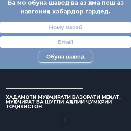
Ба мо обуна шавед ва аз ҳама пеш аз
навгониҳо хабардор гардед.
Обуна шавед
ХАДАМОТИ МУҲОҶИРАТИ ВАЗОРАТИ МЕҲНАТ,
МУҲОҶИРАТ ВА ШУҒЛИ АҲОЛИИ ҶУМҲУРИИ
ТОҶИКИСТОН