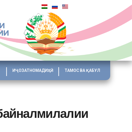
И
ИИ
ИҶОЗАТНОМАДИҲӢ
ТАМОС ВА ҚАБУЛ
 байналмилалии