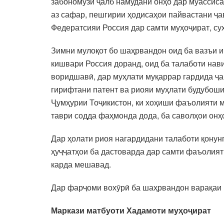
забономӯзӣ ҷалб намудани онҳо дар муассиса
аз сафар, пешгирии ҳодисаҳои пайвастани ҷа
Федератсияи Россия дар самти муҳоҷират, су
Зимни мулоқот бо шаҳрвандон оид ба вазъи и
кишвари Россия доранд, оид ба талаботи нав
воридшавӣ, дар муҳлати муқаррар гардида ҷ
гирифтани патент ва риояи муҳлати будубош
Ҷумҳурии Тоҷикистон, ки хоҳиши фаъолияти м
таври содда фаҳмонда дода, ба саволҳои онҳ
Дар ҳолати риоя нагардидани талаботи қонун
ҳуҷҷатҳои ба дастоварда дар самти фаъолият
карда мешавад.
Дар фарҷоми вохӯрӣ ба шаҳрвандон варақаи 
Маркази матбуоти Хадамоти муҳоҷират