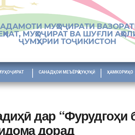
ХАДАМОТИ МУҲОҶИРАТИ ВАЗОРАТ
ЕҲНАТ, МУҲОҶИРАТ ВА ШУҒЛИ АҲОЛ
ҶУМҲУРИИ ТОҶИКИСТОН
МУҲОҶИРАТ
САНАДҲОИ МЕЪЁРӢ ҲУҚУҚӢ
ҲАМКОРИҲО
диҳӣ дар “Фурудгоҳи
идома дорад