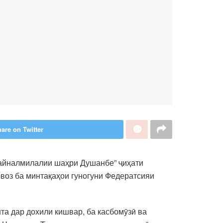
are on Twitter
байналмилалии шаҳри Душанбе” ҷиҳати
воз ба минтақаҳои гуногуни Федератсияи
та дар дохили кишвар, ба касбомӯзӣ ва