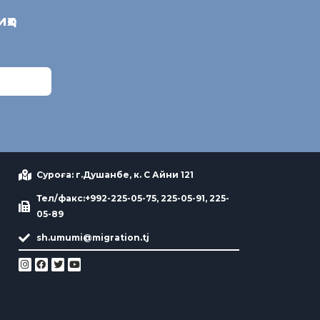
иҳо
Суроға: г.Душанбе, к. С Айни 121
Тел/факс:+992-225-05-75, 225-05-91, 225-
05-89
sh.umumi@migration.tj