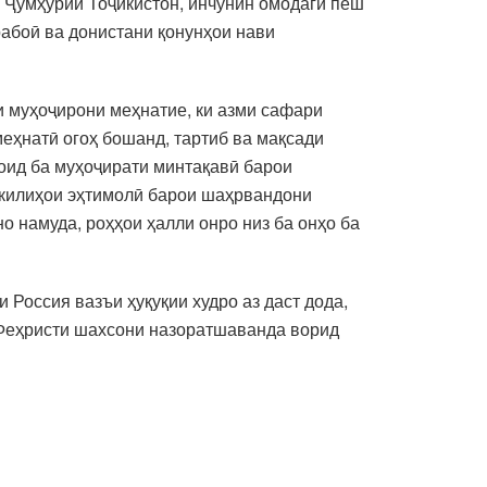
 Ҷумҳурии Тоҷикистон, инчунин омодагӣ пеш
рабоӣ ва донистани қонунҳои нави
и муҳоҷирони меҳнатие, ки азми сафари
еҳнатӣ огоҳ бошанд, тартиб ва мақсади
оид ба муҳоҷирати минтақавӣ барои
шкилиҳои эҳтимолӣ барои шаҳрвандони
 намуда, роҳҳои ҳалли онро низ ба онҳо ба
Россия вазъи ҳуқуқии худро аз даст дода,
а Феҳристи шахсони назоратшаванда ворид