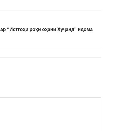
ар “Истгоҳи роҳи оҳани Хуҷанд” идома