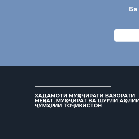
Ба
ХАДАМОТИ МУҲОҶИРАТИ ВАЗОРАТИ
МЕҲНАТ, МУҲОҶИРАТ ВА ШУҒЛИ АҲОЛИ
ҶУМҲУРИИ ТОҶИКИСТОН