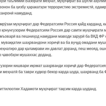
ҳои таълимии Вазорати меҳнат, муҳоҷират ва шуғли аҳолии
вонон ба ҳизбу ҳаракатҳои террористию экстремистӣ, одам
ханронӣ намуданд.
мрӯзаи муҳоҷират дар Федератсияи Россия қайд карданд, к
и қонунгузории Федератсияи Россия дар самти муҳоҷирати м
амъоварӣ ва пешниҳод намудани маводи зарурӣ ба ВКД ФР 
и муваққатии шаҳрвандони хориҷӣ ва ба вуҷуд омадани му
еҳнатиро дар қаламрави ин давлат доранд, пеш меояд, ошно
о ҷавобҳои мушаххас доданд.
гузории кишвари иқомат шаҳрванди хориҷӣ дар Федератсияи 
и меҳнатӣ ба таври худкор бекор карда шуда, шаҳрванд б
иттилоотии Хадамоти муҳоҷират тақсим карда шуданд.