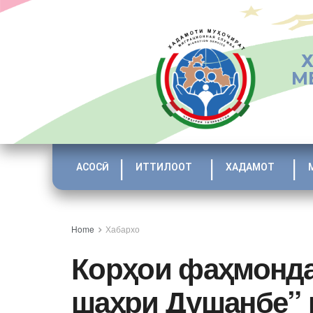
М
АСОСӢ
ИТТИЛООТ
ХАДАМОТ
Home
Хабархо
Корҳои фаҳмонда
шаҳри Душанбе” 