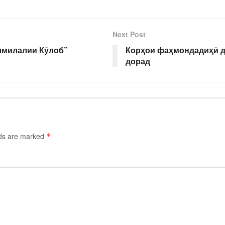
Next Post
лмилалии Кӯлоб”
Корҳои фаҳмондадиҳӣ д
дорад
lds are marked
*