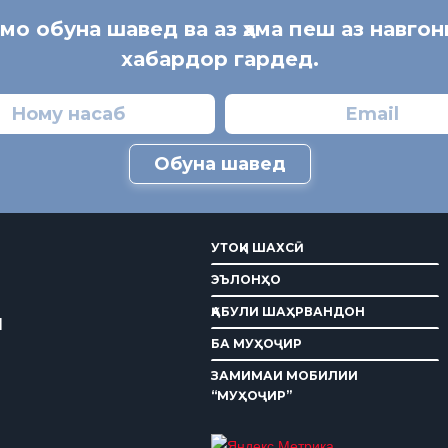
 мо обуна шавед ва аз ҳама пеш аз навгон
хабардор гардед.
Обуна шавед
УТОҚИ ШАХСӢ
ЭЪЛОНҲО
ҚАБУЛИ ШАҲРВАНДОН
И
БА МУҲОҶИР
ЗАМИМАИ МОБИЛИИ
“МУҲОҶИР”