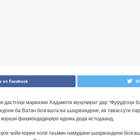
e on Facebook
Sh
и дастгоҳи марказии Хадамоти муҳоҷират дар “Фурудгоҳи 
дони ба Ватан бозгашта ва шаҳрвандоне, ки тавассути пар
 корҳои фаҳмондадиҳиро идома дода истодаанд.
яҳои ҷойи кории холӣ таъмин намудани шаҳрвандони бозгаш