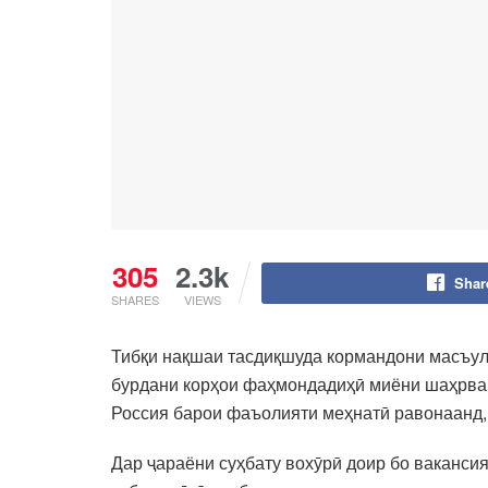
305
2.3k
Shar
SHARES
VIEWS
Тибқи нақшаи тасдиқшуда кормандони масъул
бурдани корҳои фаҳмондадиҳӣ миёни шаҳрван
Россия барои фаъолияти меҳнатӣ равонаанд,
Дар ҷараёни суҳбату вохӯрӣ доир бо ваканси