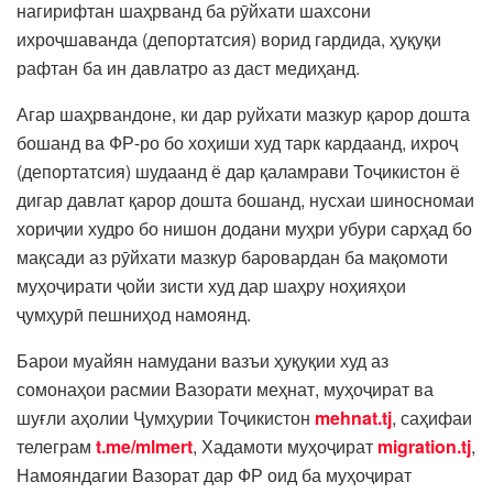
нагирифтан шаҳрванд ба рӯйхати шахсони
ихроҷшаванда (депортатсия) ворид гардида, ҳуқуқи
рафтан ба ин давлатро аз даст медиҳанд.
Агар шаҳрвандоне, ки дар руйхати мазкур қарор дошта
бошанд ва ФР-ро бо хоҳиши худ тарк кардаанд, ихроҷ
(депортатсия) шудаанд ё дар қаламрави Тоҷикистон ё
дигар давлат қарор дошта бошанд, нусхаи шиносномаи
хориҷии худро бо нишон додани муҳри убури сарҳад бо
мақсади аз рӯйхати мазкур баровардан ба мақомоти
муҳоҷирати ҷойи зисти худ дар шаҳру ноҳияҳои
ҷумҳурӣ пешниҳод намоянд.
Барои муайян намудани вазъи ҳуқуқии худ аз
сомонаҳои расмии Вазорати меҳнат, муҳоҷират ва
шуғли аҳолии Ҷумҳурии Тоҷикистон
mehnat.tj
, саҳифаи
телеграм
t.me/mlmert
, Хадамоти муҳоҷират
migration.tj
,
Намояндагии Вазорат дар ФР оид ба муҳоҷират