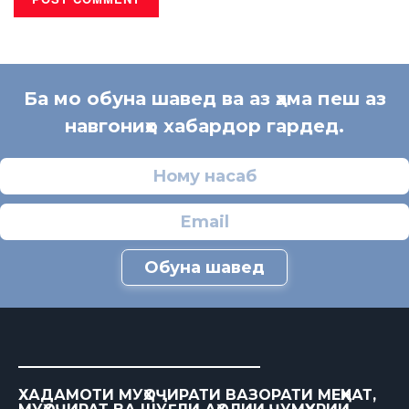
Ба мо обуна шавед ва аз ҳама пеш аз
навгониҳо хабардор гардед.
Обуна шавед
ХАДАМОТИ МУҲОҶИРАТИ ВАЗОРАТИ МЕҲНАТ,