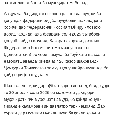
эҳтимолии вобаста ба муҳоҷират мебошад.
Аз ҷумла, ба диққати сокинон расонида шуд, ки ба
қонунҳои федералӣ оид ба будубоши шаҳрвадони
хориҷӣ дар Федератсияи Россия тағйиру иловаҳо
ворид гардида, аз 5 феврали соли 2025 эътибори
қонунӣ пайдо мекунад. Вазорати корҳои дохилии
Федератсияи Россия низоми махсуси ихроҷ
(депортатсия)-ро ҷорӣ намуда, ба “рӯйхати шахсони
назоратшаванда” зиёда аз 120 ҳазор шаҳрванди
Ҷумҳурии Тоҷикистон ҳамчун қонунвайронкунанда ба
қайд гирифта шудаанд.
Шаҳрвандоне, ки дар рӯйхат қарор доранд, бояд худро
то 30 апрели соли 2025 ба мақомоти дахлдори
муҳоҷирати ФР муроҷиат намуда, ба қайди қонунӣ
гиранд ё қаламрави ин давлатро тарк намоянд. Дар
сурати дар муҳлати муайяншуда ба қайди қонунӣ