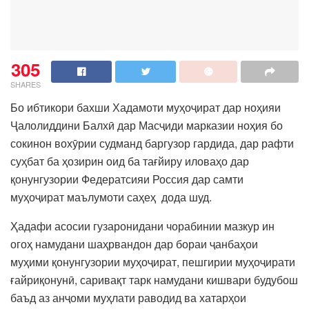
305
SHARES
Бо ибтикори бахши Хадамоти муҳоҷират дар ноҳияи
Ҷалолиддини Балхӣ дар Масҷиди марказии ноҳия бо
сокинон вохӯрии судманд баргузор гардида, дар рафти
суҳбат ба ҳозирин оид ба тағйиру иловаҳо дар
қонунгузории Федератсияи Россия дар самти
муҳоҷират маълумоти саҳеҳ дода шуд.
Ҳадафи асосии гузаронидани чорабинии мазкур ин
огоҳ намудани шаҳрвандон дар бораи ҷанбаҳои
муҳими қонунгузории муҳоҷират, пешгирии муҳоҷирати
ғайриқонунӣ, саривақт тарк намудани кишвари будубош
баъд аз анҷоми муҳлати раводид ва хатарҳои