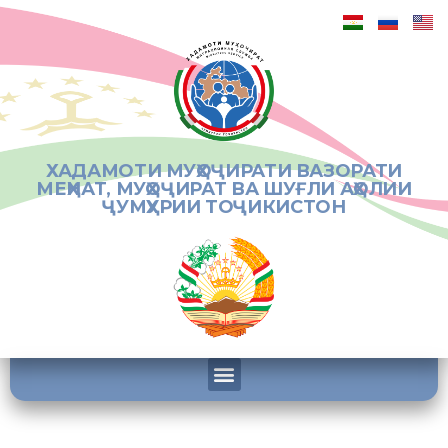
ХАДАМОТИ МУҲОҶИРАТИ ВАЗОРАТИ
МЕҲНАТ, МУҲОҶИРАТ ВА ШУҒЛИ АҲОЛИИ
ҶУМҲУРИИ ТОҶИКИСТОН