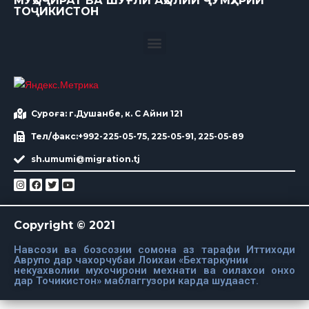
МУҲОҶИРАТ ВА ШУҒЛИ АҲОЛИИ ҶУМҲУРИИ
ТОҶИКИСТОН
Суроға: г.Душанбе, к. С Айни 121
Тел/факс:+992-225-05-75, 225-05-91, 225-05-89
sh.umumi@migration.tj
Copyright © 2021
Навсози ва бозсозии сомона аз тарафи Иттиходи
Аврупо дар чахорчубаи Лоихаи «Бехтаркунии
некуахволии мухочирони мехнати ва оилахои онхо
дар Точикистон» маблаггузори карда шудааст.