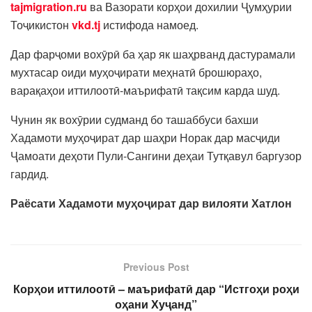
tajmigration.ru
ва Вазорати корҳои дохилии Ҷумҳурии
Тоҷикистон
vkd.tj
истифода намоед.
Дар фарҷоми вохӯрӣ ба ҳар як шаҳрванд дастурамали
мухтасар оиди муҳоҷирати меҳнатӣ брошюраҳо,
варақаҳои иттилоотӣ-маърифатӣ тақсим карда шуд.
Чунин як вохӯрии судманд бо ташаббуси бахши
Хадамоти муҳоҷират дар шаҳри Норак дар масҷиди
Ҷамоати деҳоти Пули-Сангини деҳаи Тутқавул баргузор
гардид.
Раёсати Хадамоти муҳоҷират дар вилояти Хатлон
Previous Post
Корҳои иттилоотӣ – маърифатӣ дар “Истгоҳи роҳи
оҳани Хуҷанд”