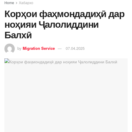
Home
Хабархо
Корҳои фаҳмондадиҳӣ дар
ноҳияи Ҷалолиддини
Балхӣ
by
Migration Service
07.04.2025