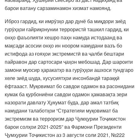
барои ватану сарзаминамон хизмат намоянд.
Иброз гардид, ки имрӯзҳо дар дунё ба миқдори зиёд
гурӯҳҳои ғайриқонунии террористӣ ташкил гардид, ки
онҳо фаъолияти хешро паҳн намуда истодаанд ва
мақсади асосии онҳо ин ноором намудани вазъ бо
истифода аз ғояҳои экстремистӣ ва ҷалби бештари
пайравон дар сартосари ҷаҳон мебошад. Дар шароити
замони муосир ҳаракатҳо ва гурӯҳҳои ашхоси тундгаро
хеле зиёд шуда, хусусиятҳои инсонбандӣ тараққӣ
ёфтаааст. Муқовимат бо савдои одамон ва расонидани
кумак ба қурбониёни савдои одамон ҳамавақта зери
назорати давлату Ҳукумат буда, дар амал татбиқ
намудани талаботҳои “Стратегияи муқовимат ба
экстремизм ва терроризм дар Ҷумҳурии Тоҷикистон
барои солҳои 2021-2025” ва Фармони Президенти
Ҷумҳурии Тоҷикистон аз 3 августи соли 2021, №222