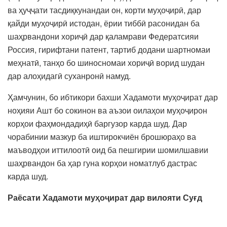
ва ҳуҷҷати тасдиқкунандаи он, корти муҳоҷирӣ, дар
қайди муҳоҷирӣ истодан, ёрии тиббӣ расонидан ба
шаҳрвандони хориҷӣ дар қаламрави Федератсияи
Россия, гирифтани патент, тартиб додани шартномаи
меҳнатӣ, танҳо бо шиносномаи хориҷӣ ворид шудан
дар алоҳидагӣ суханронӣ намуд.
Ҳамчунин, бо ибтикори бахши Хадамоти муҳоҷират дар
ноҳияи Ашт бо сокинон ва аъзои оилаҳои муҳоҷирон
корҳои фаҳмондадиҳӣ баргузор карда шуд. Дар
чорабинии мазкур ба иштирокчиён брошюраҳо ва
маъводҳои иттилоотӣ оид ба пешгирии шомилшавии
шаҳрвандон ба ҳар гуна корҳои номатлуб дастрас
карда шуд.
Раёсати Хадамоти муҳоҷират дар вилояти Суғд