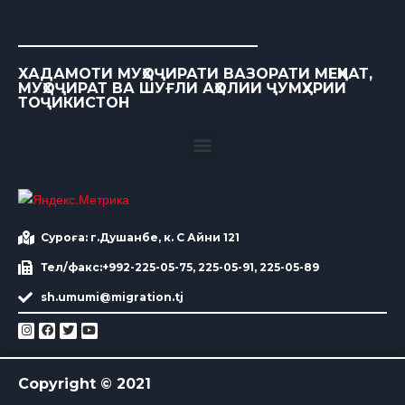
ХАДАМОТИ МУҲОҶИРАТИ ВАЗОРАТИ МЕҲНАТ,
МУҲОҶИРАТ ВА ШУҒЛИ АҲОЛИИ ҶУМҲУРИИ
ТОҶИКИСТОН
Суроға: г.Душанбе, к. С Айни 121
Тел/факс:+992-225-05-75, 225-05-91, 225-05-89
sh.umumi@migration.tj
Copyright © 2021