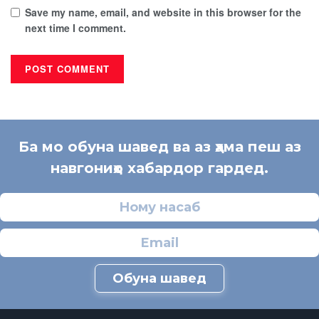
Save my name, email, and website in this browser for the
next time I comment.
Ба мо обуна шавед ва аз ҳама пеш аз
навгониҳо хабардор гардед.
Обуна шавед