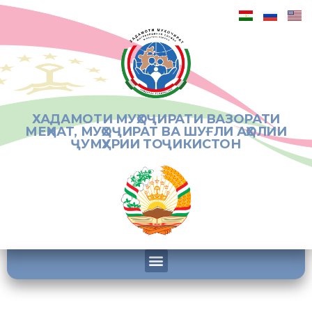
ХАДАМОТИ МУҲОҶИРАТИ ВАЗОРАТИ
МЕҲНАТ, МУҲОҶИРАТ ВА ШУҒЛИ АҲОЛИИ
ҶУМҲУРИИ ТОҶИКИСТОН