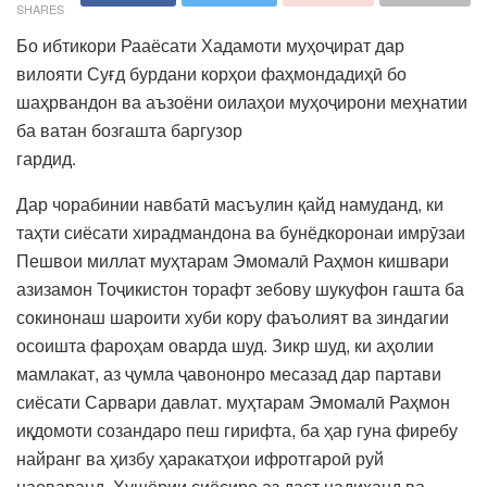
SHARES
Бо ибтикори Рааёсати Хадамоти муҳоҷират дар
вилояти Суғд бурдани корҳои фаҳмондадиҳӣ бо
шаҳрвандон ва аъзоёни оилаҳои муҳоҷирони меҳнатии
ба ватан бозгашта баргузор
гардид.
Дар чорабинии навбатӣ масъулин қайд намуданд, ки
таҳти сиёсати хирадмандона ва бунёдкоронаи имрӯзаи
Пешвои миллат муҳтарам Эмомалӣ Раҳмон кишвари
азизамон Тоҷикистон торафт зебову шукуфон гашта ба
сокинонаш шароити хуби кору фаъолият ва зиндагии
осоишта фароҳам оварда шуд. Зикр шуд, ки аҳолии
мамлакат, аз ҷумла ҷавононро месазад дар партави
сиёсати Сарвари давлат. муҳтарам Эмомалӣ Раҳмон
иқдомоти созандаро пеш гирифта, ба ҳар гуна фиребу
найранг ва ҳизбу ҳаракатҳои ифротгароӣ руй
наоваранд. Ҳушёрии сиёсиро аз даст надиҳанд ва