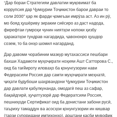
“Дар бораи Стратегияи давлатии муқовимат ба
коррупсия дар Ҷумҳурии Тоҷикистон барои давраи то
соли 2030” ҳар як фарди ҷомеъаи имрӯза аст. Аз ин рӯ,
мо бояд ҳушёриву зиракии сиёсиро аз даст надода,
фирефтаи гумроҳи чунин ниятҳои нопоки ҳизбу
ҳаракатҳои тундрав нагардида, ҷавононро ҳушдор
созем, то ба онҳо шомил нагарданд.
Дар давоми чорабинии мазкур мутахассиси пешбари
бахши Хадамоти муҳоҷирати ноҳияи Ашт Сатторова С.,
оид ба тағйироту иловаҳо ба қонунгузории нави
Федерасияи Россия дар самти муҳоҷирати меҳнатӣ,
ҷиҳати будубоши шаҳрвандони Ҷумҳурии Тоҷикистон
дар давлати қабулкунанда, омодагӣ пеш аз сафар,
бақаӣдгирӣ, ҳуҷатгузорӣ дар Федератсияи Россия,
пешниҳоди Сертификат оид ба донистани забони русӣ,
таъриху тамаддун ва асосҳои қонунгузории ин кишвар
(тарзи супоридани имтиҳонҳо), доштани касби мувофиқ