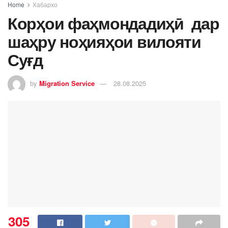
Home
Хабархо
Корҳои фаҳмондадиҳӣ дар
шаҳру ноҳияҳои вилояти
Суғд
by
Migration Service
28.08.2025
305