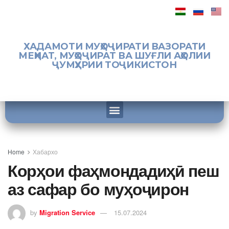
ХАДАМОТИ МУҲОҶИРАТИ ВАЗОРАТИ
МЕҲНАТ, МУҲОҶИРАТ ВА ШУҒЛИ АҲОЛИИ
ҶУМҲУРИИ ТОҶИКИСТОН
Home
Хабархо
Корҳои фаҳмондадиҳӣ пеш
аз сафар бо муҳоҷирон
by
Migration Service
15.07.2024