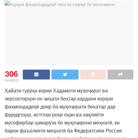
306
SHARES
Ҳайати гурӯҳи кории Хадамоти муҳоҷират ва
зерсохторҳои он ҷиҳати беҳтар кардани корҳои
фаҳмондадиҳӣ доир ба муҳоҷирати бехатар дар
фурудгоҳҳо, истгоҳи роҳи оҳан ва нақлиёти
мусофирбар ҳамарӯза бо муҳоҷирони меҳнатӣ, ки
барои фаъолияти меҳнатӣ ба Федератсияи Россия