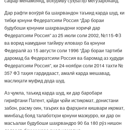
сафар менамоянд, вохӯриву суҳбатҳо мегузаронанд.
Дар рафти вохӯрӣ ба шаҳрвандон таъкид карда шуд, ки
тибқи қонуни Федератсияи Россия “Дар бораи
будубоши қонунии шаҳрвандони хориҷӣ дар
Федератсияи Россия” аз 25 июли соли 2002, №115-ФЗ
ва ворид намудани тағйиру иловаҳо ба қонуни
Федералӣ аз 15 августи соли 1996 “Дар бораи тартиби
даромад ба Федератсияи Россия ва баромад аз ҳудуди
Федератсияи Россия”, ки 24-ноябри соли 2014 тахти №
357 ФЗ таҳия гардидааст, амалӣ карда мешавад,
маслиҳати муфид дода шуд.
Аз ҷумла, таъкид карда шуд, ки дар баробари
гирифтани Патент, қайди ҷойи истиқомат, донистани
забон, расму оин, таърих ва фарҳанги кишвари иқомат,
минбаъд бояд талаботҳои қонуни мазкурро, ки дар он
масъалаи будубоши шаҳрвандро 90 ба 180 рӯз нишон