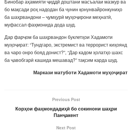
Бинобар аҳамияти ҷиддӣ доштани масъалаи мазкур ва
бо мақсади роҳ надодан ба чунин қонунвайронкуниҳо
ба шаҳрвандони – ҷумҳурӣ муҳоҷирони меҳнатӣ,
муфассал фаҳмонида дода шуд.
Дар фарҷом ба шаҳрвандон буклетҳои Хадамоти
муҳоҷират: “Тундгаро, экстремист ва террорист киҳоянд
ва чаро онро бояд донист?”, “Дар кадом ҳолатҳо шахс
ба ҷавобгарӣ кашида мешавад?” тақсим карда шуд.
Маркази матуботи Хадамоти муҳоҷират
Previous Post
Корҳои фаҳмондадиҳӣ бо сокинони шаҳри
Панҷакент
Next Post