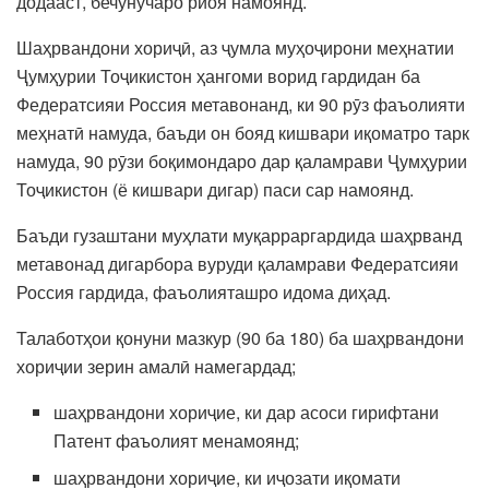
додааст, бечунучаро риоя намоянд.
Шаҳрвандони хориҷӣ, аз ҷумла муҳоҷирони меҳнатии
Ҷумҳурии Тоҷикистон ҳангоми ворид гардидан ба
Федератсияи Россия метавонанд, ки 90 рӯз фаъолияти
меҳнатӣ намуда, баъди он бояд кишвари иқоматро тарк
намуда, 90 рӯзи боқимондаро дар қаламрави Ҷумҳурии
Тоҷикистон (ё кишвари дигар) паси сар намоянд.
Баъди гузаштани муҳлати муқарраргардида шаҳрванд
метавонад дигарбора вуруди қаламрави Федератсияи
Россия гардида, фаъолияташро идома диҳад.
Талаботҳои қонуни мазкур (90 ба 180) ба шаҳрвандони
хориҷии зерин амалӣ намегардад;
шаҳрвандони хориҷие, ки дар асоси гирифтани
Патент фаъолият менамоянд;
шаҳрвандони хориҷие, ки иҷозати иқомати