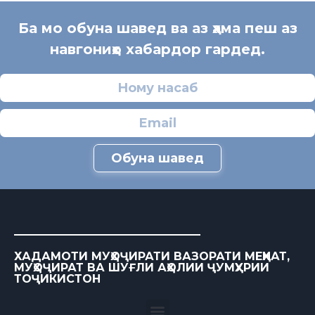
Ба мо обуна шавед ва аз ҳама пеш аз
навгониҳо хабардор гардед.
Обуна шавед
ХАДАМОТИ МУҲОҶИРАТИ ВАЗОРАТИ МЕҲНАТ,
МУҲОҶИРАТ ВА ШУҒЛИ АҲОЛИИ ҶУМҲУРИИ
ТОҶИКИСТОН