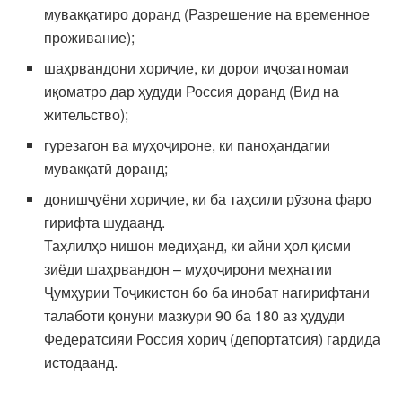
мувакқатиро доранд (Разрешение на временное
проживание);
шаҳрвандони хориҷие, ки дорои иҷозатномаи
иқоматро дар ҳудуди Россия доранд (Вид на
жительство);
гурезагон ва муҳоҷироне, ки паноҳандагии
мувакқатӣ доранд;
донишҷуёни хориҷие, ки ба таҳсили рӯзона фаро
гирифта шудаанд.
Таҳлилҳо нишон медиҳанд, ки айни ҳол қисми
зиёди шаҳрвандон – муҳоҷирони меҳнатии
Ҷумҳурии Тоҷикистон бо ба инобат нагирифтани
талаботи қонуни мазкури 90 ба 180 аз ҳудуди
Федератсияи Россия хориҷ (депортатсия) гардида
истодаанд.