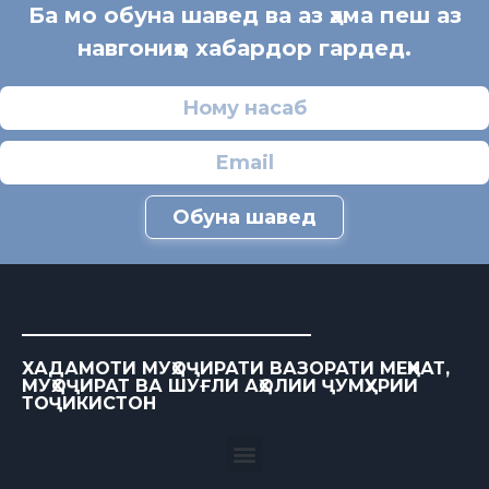
Ба мо обуна шавед ва аз ҳама пеш аз
навгониҳо хабардор гардед.
Обуна шавед
ХАДАМОТИ МУҲОҶИРАТИ ВАЗОРАТИ МЕҲНАТ,
МУҲОҶИРАТ ВА ШУҒЛИ АҲОЛИИ ҶУМҲУРИИ
ТОҶИКИСТОН