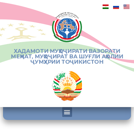
ХАДАМОТИ МУҲОҶИРАТИ ВАЗОРАТИ
МЕҲНАТ, МУҲОҶИРАТ ВА ШУҒЛИ АҲОЛИИ
ҶУМҲУРИИ ТОҶИКИСТОН