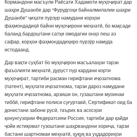
Кормандони масъули Раёсати Хадамоти муҳоҷират дар
шаҳри Душанбе дар “Фурудгоҳи байналмилалии шаҳри
Душанбе” ҷиҳати пурзур намудани корҳои
фаҳмондадиҳӣ байни муҳоҷирони меҳнатӣ, бо мақсади
баланд бардоштани сатҳи омодагии онҳо пеш аз
сафар, корҳои фаҳмондадиҳиро пурзӯр намуда
истодаанд.
Дар вақти суҳбат бо муҳоҷирон масъалаҳои тарзи
фаъолияти меҳнатӣ, дуруст пур кардани корти
муҳоҷират, тартиби расман гирифтани иҷозатнома
(патент), муҳлати иҷозатнома, тарзи дароз намудани
муҳлати иҷозатнома, арзиши он, гузаштани муоинаи
тиббӣ, гирифтани полиси суғуртавӣ, Сертификат оид ба
донистани забони русӣ, таърих ва асосҳои
қонунгузории Федератсияи Россия, тартиби дар қайди
ҷойи истиқомат гузоштани шаҳрвандони хориҷа, тарзи
бастани шартномаи меҳнатӣ, ҳуқуқ ва уҳдадориҳои