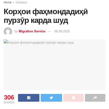
Home
Хабархо
Корҳои фаҳмондадиҳӣ
пурзӯр карда шуд
by
Migration Service
08.08.2025
306
SHARES