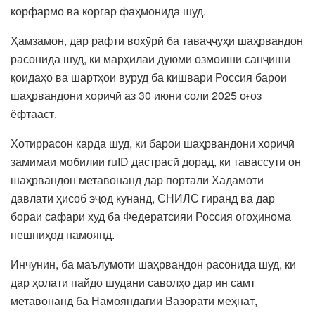
корфармо ва коргар фаҳмонида шуд.
Ҳамзамон, дар рафти вохӯрӣ ба таваҷҷуҳи шаҳрвандон
расонида шуд, ки марҳилаи дуюми озмоиши санҷиши
қоидаҳо ва шартҳои вуруд ба кишвари Россия барои
шаҳрвандони хориҷӣ аз 30 июни соли 2025 оғоз
ёфтааст.
Хотиррасон карда шуд, ки барои шаҳрвандони хориҷӣ
замимаи мобилии ruID дастрасӣ дорад, ки тавассути он
шаҳрвандон метавонанд дар портали Хадамоти
давлатӣ ҳисоб эҷод кунанд, СНИЛС гиранд ва дар
бораи сафари худ ба Федератсияи Россия огоҳинома
пешниҳод намоянд.
Инчунин, ба маълумоти шаҳрвандон расонида шуд, ки
дар ҳолати пайдо шудани саволҳо дар ин самт
метавонанд ба Намояндагии Вазорати меҳнат,