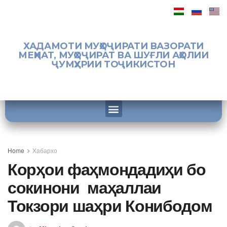
ХАДАМОТИ МУҲОҶИРАТИ ВАЗОРАТИ
МЕҲНАТ, МУҲОҶИРАТ ВА ШУҒЛИ АҲОЛИИ
ҶУМҲУРИИ ТОҶИКИСТОН
Home
Хабархо
Корҳои фаҳмондадиҳи бо
сокинони маҳаллаи
Токзори шаҳри Конибодом