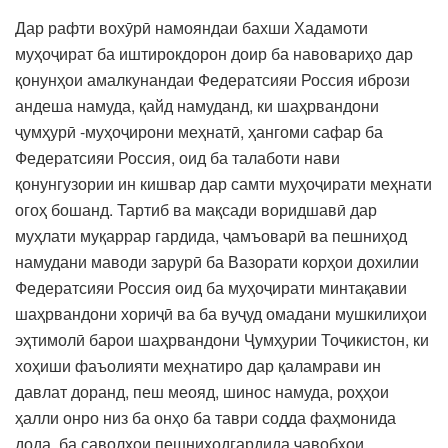
Дар рафти вохӯрӣ намояндаи бахши Хадамоти
муҳоҷират ба иштирокдорон доир ба навовариҳо дар
қонунҳои амалкунандаи Федератсияи Россия ибрози
андеша намуда, қайд намуданд, ки шаҳрвандони
ҷумҳурӣ -муҳоҷирони меҳнатӣ, ҳангоми сафар ба
Федератсияи Россия, оид ба талаботи нави
қонунгузории ин кишвар дар самти муҳоҷирати меҳнати
огоҳ бошанд. Тартиб ва мақсади воридшавӣ дар
муҳлати муқаррар гардида, ҷамъоварӣ ва пешниҳод
намудани маводи зарурӣ ба Вазорати корҳои дохилии
Федератсияи Россия оид ба муҳоҷирати минтақавии
шаҳрвандони хориҷӣ ва ба вуҷуд омадани мушкилиҳои
эҳтимолӣ барои шаҳрвандони Ҷумҳурии Тоҷикистон, ки
хоҳиши фаъолияти меҳнатиро дар қаламрави ин
давлат доранд, пеш меояд, шинос намуда, роҳҳои
ҳалли онро низ ба онҳо ба таври содда фаҳмонида
дода, ба саволҳои пешниҳодгардида ҷавобҳои