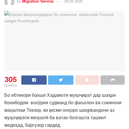
by
Migration Service
08.05.2026
305
SHARES
Бо ибтикори бахши Хадамоти муҳоҷират дар шаҳри
Конибодом вохӯрии судманд бо фаъолон ва сокинони
маҳаллаи Токзор, ки қисми онҳоро шаҳрвандони аз
муҳоҷирати меҳнатӣ ба ватан бозгашта ташкил
медиҳад, баргузор гардид.