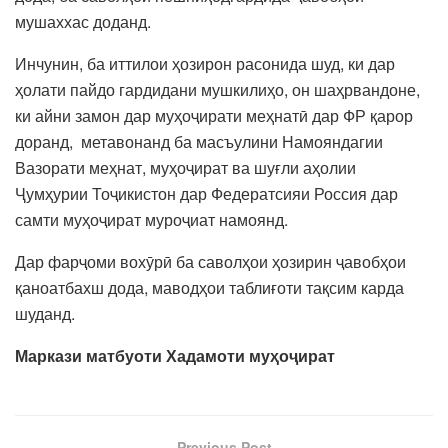
мушаххас доданд.
Инчунин, ба иттилои ҳозирон расонида шуд, ки дар
ҳолати пайдо гардидани мушкилиҳо, он шаҳрвандоне,
ки айни замон дар муҳоҷирати меҳнатӣ дар ФР қарор
доранд, метавонанд ба масъулини Намояндагии
Вазорати меҳнат, муҳоҷират ва шуғли аҳолии
Ҷумҳурии Тоҷикистон дар Федератсияи Россия дар
самти муҳоҷират муроҷиат намоянд.
Дар фарҷоми вохӯрӣ ба саволҳои ҳозирин ҷавобҳои
қаноатбахш дода, маводҳои таблиғоти тақсим карда
шуданд.
Маркази матбуоти Х
адамоти му
ҳ
о
ҷ
ират
Previous Post