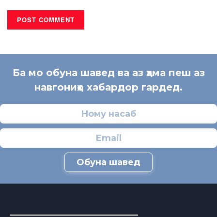
Ба мо обуна шавед ва аз ҳама пеш аз
навгониҳо хабардор гардед.
Обуна шавед