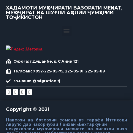
ХАДАМОТИ МУҲОҶИРАТИ ВАЗОРАТИ МЕҲНАТ,
МУҲОҶИРАТ ВА ШУҒЛИ АҲОЛИИ ҶУМҲУРИИ
ТОҶИКИСТОН
Суроға: г.Душанбе, к. С Айни 121
Тел/факс:+992-225-05-75, 225-05-91, 225-05-89
sh.umumi@migration.tj
Copyright © 2021
Навсози ва бозсозии сомона аз тарафи Иттиходи
Аврупо дар чахорчубаи Лоихаи «Бехтаркунии
некуахволии мухочирони мехнати ва оилахои онхо