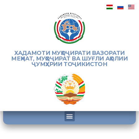
ХАДАМОТИ МУҲОҶИРАТИ ВАЗОРАТИ
МЕҲНАТ, МУҲОҶИРАТ ВА ШУҒЛИ АҲОЛИИ
ҶУМҲУРИИ ТОҶИКИСТОН