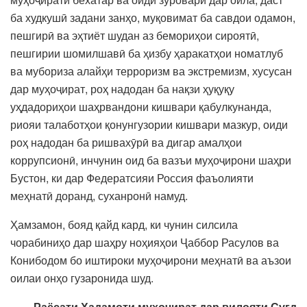
ба худкушӣ задани занҳо, муқовимат ба савдои одамон,
пешгирӣ ва эҳтиёт шудан аз бемориҳои сироятӣ,
пешгирии шомилшавӣ ба ҳизбу ҳаракатҳои номатлуб
ва мубориза алайҳи терроризм ва экстремизм, хусусан
дар муҳоҷират, роҳ надодан ба нақзи ҳуқуқу
уҳдадориҳои шаҳрвандони кишвари қабулкунанда,
риояи талаботҳои қонунгузории кишвари мазкур, оиди
роҳ надодан ба ришвахӯрӣ ва дигар амалҳои
коррупсионӣ, инчунин оид ба вазъи муҳоҷирони шаҳри
Бустон, ки дар Федератсияи Россия фаъолияти
меҳнатӣ доранд, суханронӣ намуд.
Ҳамзамон, бояд қайд кард, ки чунин силсила
чорабиниҳо дар шаҳру ноҳияҳои Ҷаббор Расулов ва
Конибодом бо иштироки муҳоҷирони меҳнатӣ ва аъзои
оилаи онҳо гузаронида шуд.
Раёсати Хадамоти муҳоҷират дар вилояти Суғд