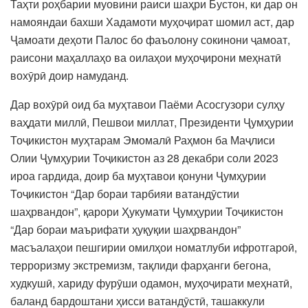
Таҳти роҳбарии муовини раиси шаҳри Бустон, ки дар он
намояндаи бахши Хадамоти муҳоҷират шомил аст, дар
Ҷамоати деҳоти Палос бо фаъолону сокинони ҷамоат,
раисони маҳаллаҳо ва оилаҳои муҳоҷирони меҳнатӣ
вохӯрӣ доир намуданд.
Дар вохӯрӣ оид ба муҳтавои Паёми Асосгузори сулҳу
ваҳдати миллӣ, Пешвои миллат, Президенти Ҷумҳурии
Тоҷикистон муҳтарам Эмомалӣ Раҳмон ба Маҷлиси
Олии Ҷумҳурии Тоҷикистон аз 28 декабри соли 2023
ироа гардида, доир ба муҳтавои қонуни Ҷумҳурии
Тоҷикистон “Дар бораи тарбияи ватандӯстии
шаҳрвандон”, қарори Ҳукумати Ҷумҳурии Тоҷикистон
“Дар бораи маърифати ҳуқуқии шаҳрвандон”
масъалаҳои пешгирии омилҳои номатлуби ифротгароӣ,
терроризму экстремизм, тақлиди фарҳанги бегона,
худкушӣ, хариду фурӯши одамон, муҳоҷирати меҳнатӣ,
баланд бардоштани ҳисси ватандӯстӣ, ташаккули