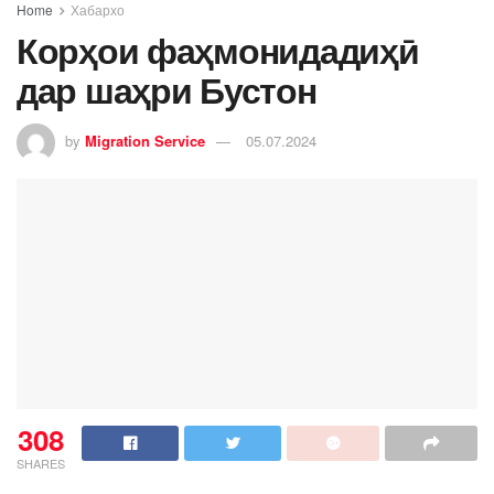
Home
Хабархо
Корҳои фаҳмонидадиҳӣ
дар шаҳри Бустон
by
Migration Service
05.07.2024
308
SHARES