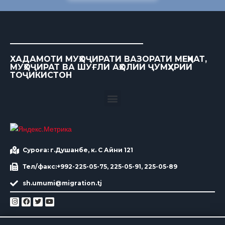
ХАДАМОТИ МУҲОҶИРАТИ ВАЗОРАТИ МЕҲНАТ,
МУҲОҶИРАТ ВА ШУҒЛИ АҲОЛИИ ҶУМҲУРИИ
ТОҶИКИСТОН
Суроға: г.Душанбе, к. С Айни 121
Тел/факс:+992-225-05-75, 225-05-91, 225-05-89
sh.umumi@migration.tj