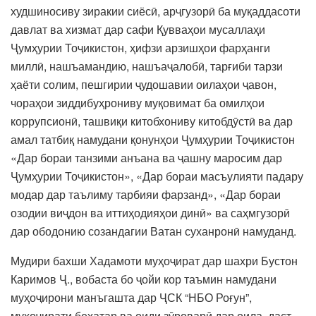
худшиносиву зиракии сиёсӣ, арҷгузорӣ ба муқаддасоти
давлат ва хизмат дар сафи Қувваҳои мусаллаҳи
Ҷумҳурии Тоҷикистон, ҳифзи арзишҳои фарҳанги
миллӣ, нашъамандию, нашъаҷалобӣ, тарғиби тарзи
ҳаёти солим, пешгирии ҷудошавии оилаҳои ҷавон,
чораҳои зиддибуҳрониву муқовимат ба омилҳои
коррупсионӣ, ташвиқи китобхониву китобдӯстӣ ва дар
амал татбиқ намудани қонунҳои Ҷумҳурии Тоҷикистон
«Дар бораи танзими анъана ва ҷашну маросим дар
Ҷумҳурии Тоҷикистон», «Дар бораи масъулияти падару
модар дар таълиму тарбияи фарзанд», «Дар бораи
озодии виҷдон ва иттиҳодияҳои динӣ» ва саҳмгузорӣ
дар ободонию созандагии Ватан суханронӣ намуданд.
Мудири бахши Хадамоти муҳоҷират дар шахри Бустон
Каримов Ҷ., вобаста бо ҷойи кор таъмин намудани
муҳоҷирони манъгашта дар ҶСК “НБО Роғун”,
муҳоҷирати бехатар ва оиди зӯроварӣ дар оила, даст