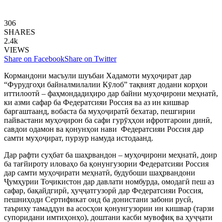
306
SHARES
2.4k
VIEWS
Share on Facebook
Share on Twitter
Кормандони масъули шуъбаи Хадамоти муҳоҷират дар
“Фурудгоҳи байналмилалии Кӯлоб” тақвият додани корҳои
иттилоотӣ – фаҳмондадиҳиро дар байни муҳоҷирони меҳнатӣ,
ки азми сафар ба Федератсияи Россия ва аз ин кишвар
баргаштаанд, вобаста ба муҳоҷиратӣ бехатар, пешгирии
пайвастани муҳоҷирон ба сафи гурӯҳҳои ифротгароии динӣ,
савдои одамон ва қонунҳои нави Федератсияи Россия дар
самти муҳоҷират, пурзур намуда истодаанд.
Дар рафти суҳбат ба шаҳрвандон – муҳоҷирони меҳнатӣ, доир
ба тағйироту иловаҳо ба қонунгузории Федератсияи Россия
дар самти муҳоҷирати меҳнатӣ, будубоши шаҳрвандони
Ҷумҳурии Тоҷикистон дар давлати номбурда, омодагӣ пеш аз
сафар, бақайдгирӣ, ҳуҷҷатгузорӣ дар Федератсияи Россия,
пешниҳоди Сертификат оид ба донистани забони русӣ,
таъриху тамаддун ва асосҳои қонунгузории ин кишвар (тарзи
супоридани имтиҳонҳо), доштани касби мувофиқ ва ҳуҷҷати