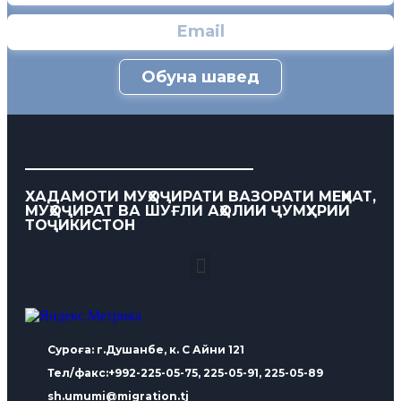
Обуна шавед
ХАДАМОТИ МУҲОҶИРАТИ ВАЗОРАТИ МЕҲНАТ,
МУҲОҶИРАТ ВА ШУҒЛИ АҲОЛИИ ҶУМҲУРИИ
ТОҶИКИСТОН
Суроға: г.Душанбе, к. С Айни 121
Тел/факс:+992-225-05-75, 225-05-91, 225-05-89
sh.umumi@migration.tj