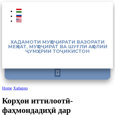
ХАДАМОТИ МУҲОҶИРАТИ ВАЗОРАТИ
МЕҲНАТ, МУҲОҶИРАТ ВА ШУҒЛИ АҲОЛИИ
ҶУМҲУРИИ ТОҶИКИСТОН
Home
Хабархо
Корҳои иттилоотӣ-
фаҳмондадиҳӣ дар