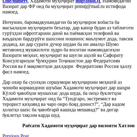
t.me/mlmert
, Хадамоти муҳоҷират
migration.tj
, Намояндагии
Вазорат дар ФР оид ба муҳоҷират prmstj@mail.ru истифода
намоед.
Инчунин, баромадкунандагон ба муҳоҷирон вобаста ба
масъалаҳои муҳоҷирати бехатар, дар канор будан аз таблиғоти
гурӯҳҳои ифротгароии динӣ ва паёмакҳои телефонӣ ва
ваъдаҳои бардурӯғи шахсони ношинос маълумот дода, тавсия
доданд, ки дар сурати дучор шудан ба ин амалҳо Шумо
метавонед мушкилоти худро ба воситаи намояндагиҳои
Вазорати меҳнат, муҳоҷират ва шуғли аҳолӣ ва Сафорату
Консулгариҳои Ҷумҳурии Тоҷикистон дар Федератсияи
Россия ва ё мақомотҳои дахлдори Федератсияи Россия ҳаллу
фасл намоед.
Дар охир ба суолҳои сершумори муҳоҷирони меҳнатӣ аз
ҷониби кормандони шуъбаи Хадамоти муҳоҷират дар шаҳри
Кӯлоб ҷавобҳои мушаххас дода шуда, ба онҳо буклетҳои
Хадамоти муҳоҷират оид ба “Тундгаро, экстремист ва
терорист киҳоянд ва чаро онро бояд донист?”, “Дар кадом
ҳолатҳо шахс ба ҷавобгарӣ кашида мешавад?” ва дигар
буклетҳо тақсим карда шуд.
Раёсати Хадамоти муҳоҷират дар вилояти Хатлон
Previous Post