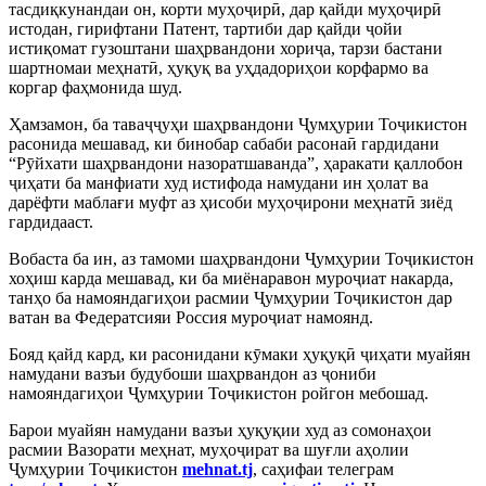
тасдиқкунандаи он, корти муҳоҷирӣ, дар қайди муҳоҷирӣ
истодан, гирифтани Патент, тартиби дар қайди ҷойи
истиқомат гузоштани шаҳрвандони хориҷа, тарзи бастани
шартномаи меҳнатӣ, ҳуқуқ ва уҳдадориҳои корфармо ва
коргар фаҳмонида шуд.
Ҳамзамон, ба таваҷҷуҳи шаҳрвандони Ҷумҳурии Тоҷикистон
расонида мешавад, ки бинобар сабаби расонаӣ гардидани
“Рӯйхати шаҳрвандони назоратшаванда”, ҳаракати қаллобон
ҷиҳати ба манфиати худ истифода намудани ин ҳолат ва
дарёфти маблағи муфт аз ҳисоби муҳоҷирони меҳнатӣ зиёд
гардидааст.
Вобаста ба ин, аз тамоми шаҳрвандони Ҷумҳурии Тоҷикистон
хоҳиш карда мешавад, ки ба миёнаравон муроҷиат накарда,
танҳо ба намояндагиҳои расмии Ҷумҳурии Тоҷикистон дар
ватан ва Федератсияи Россия муроҷиат намоянд.
Бояд қайд кард, ки расонидани кӯмаки ҳуқуқӣ ҷиҳати муайян
намудани вазъи будубоши шаҳрвандон аз ҷониби
намояндагиҳои Ҷумҳурии Тоҷикистон ройгон мебошад.
Барои муайян намудани вазъи ҳуқуқии худ аз сомонаҳои
расмии Вазорати меҳнат, муҳоҷират ва шуғли аҳолии
Ҷумҳурии Тоҷикистон
mehnat.tj
, саҳифаи телеграм