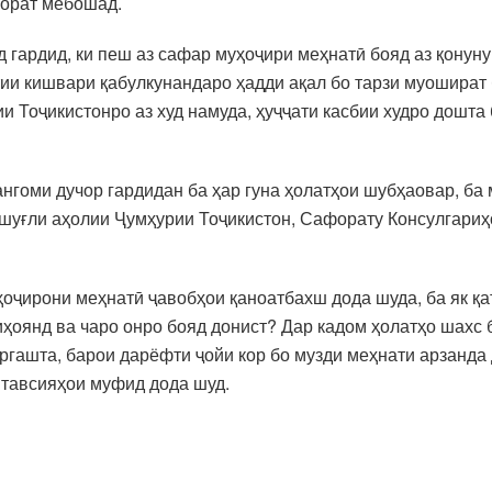
борат мебошад.
д гардид, ки пеш аз сафар муҳоҷири меҳнатӣ бояд аз қонун
тии кишвари қабулкунандаро ҳадди ақал бо тарзи муошират 
 Тоҷикистонро аз худ намуда, ҳуҷҷати касбии худро дошта
ангоми дучор гардидан ба ҳар гуна ҳолатҳои шубҳаовар, б
 шуғли аҳолии Ҷумҳурии Тоҷикистон, Сафорату Консулгариҳ
оҷирони меҳнатӣ ҷавобҳои қаноатбахш дода шуда, ба як қа
киҳоянд ва чаро онро бояд донист? Дар кадом ҳолатҳо шах
ргашта, барои дарёфти ҷойи кор бо музди меҳнати арзанда 
 тавсияҳои муфид дода шуд.