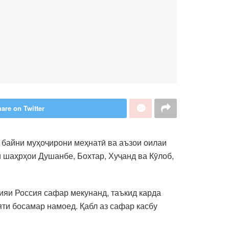
are on Twitter
 байни муҳоҷирони меҳнатӣ ва аъзои оилаи
 шаҳрҳои Душанбе, Бохтар, Хуҷанд ва Кӯлоб,
ияи Россия сафар мекунанд, таъкид карда
ти босамар намоед. Қабл аз сафар касбу