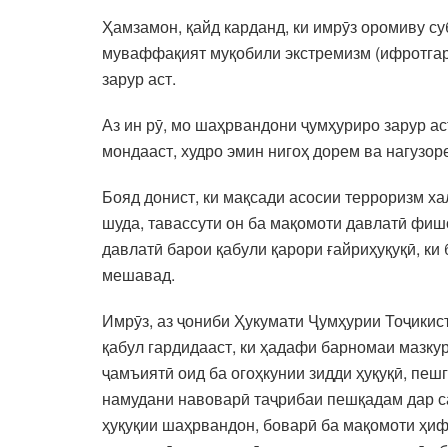
Ҳамзамон, қайд карданд, ки имрӯз оромиву с
муваффақият муқобили экстремизм (ифротгаро
зарур аст.
Аз ин рӯ, мо шаҳрвандони ҷумҳуриро зарур ас
мондааст, худро эмин нигоҳ дорем ва нагузор
Бояд донист, ки мақсади асосии терроризм х
шуда, тавассути он ба мақомоти давлатӣ фиш
давлатӣ барои қабули қарори ғайриҳуқуқӣ, ки
мешавад.
Имрӯз, аз ҷониби Ҳукумати Ҷумҳурии Тоҷикис
қабул гардидааст, ки ҳадафи барномаи мазку
ҷамъиятӣ оид ба огоҳкунии зидди ҳуқуқӣ, пеш
намудани навоварӣ таҷрибаи пешқадам дар са
ҳуқуқии шаҳрвандон, боварӣ ба мақомоти ҳиф