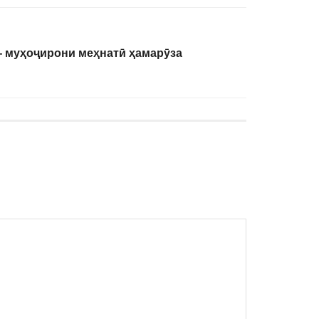
– муҳоҷирони меҳнатӣ ҳамарӯза