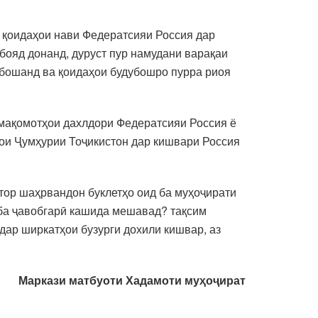
у қоидаҳои нави Федератсияи Россия дар
бояд донанд, дуруст пур намудани варақаи
 бошанд ва қоидаҳои будубошро пурра риоя
а мақомотҳои дахлдори Федератсияи Россия ё
ои Ҷумҳурии Тоҷикистон дар кишвари Россия
тор шаҳрвандон буклетҳо оид ба муҳоҷирати
с ба ҷавобгарӣ кашида мешавад? тақсим
дар ширкатҳои бузурги дохили кишвар, аз
Маркази матбуоти Хадамоти муҳоҷират