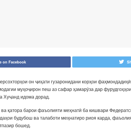
e on Facebook
Sh
зерсохторҳои он ҷиҳати гузаронидани корҳои фаҳмондадиҳӣ
модагии муҳоҷирон пеш аз сафар ҳамарӯза дар фурудгоҳҳои
а Хуҷанд идома дорад.
оз ва қатора барои фаъолияти меҳнатӣ ба кишвари Федератс
даҳои будубош ва талаботи меҳнатиро риоя карда, фаъолия
атпазир бошед.