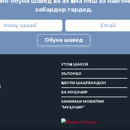
 мо обуна шавед ва аз ҳама пеш аз навгон
хабардор гардед.
Обуна шавед
УТОҚИ ШАХСӢ
ЭЪЛОНҲО
ҚАБУЛИ ШАҲРВАНДОН
И
БА МУҲОҶИР
ЗАМИМАИ МОБИЛИИ
“МУҲОҶИР”