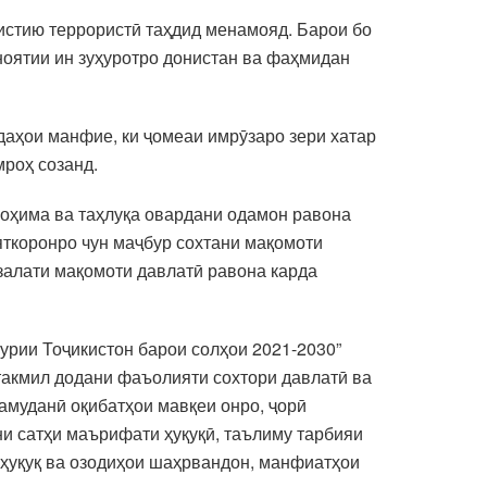
мистию террористӣ таҳдид менамояд. Барои бо
ноятии ин зуҳуротро донистан ва фаҳмидан
идаҳои манфие, ки ҷомеаи имрӯзаро зери хатар
мроҳ созанд.
воҳима ва таҳлуқа овардани одамон равона
яткоронро чун маҷбур сохтани мақомоти
нзалати мақомоти давлатӣ равона карда
урии Тоҷикистон барои солҳои 2021-2030”
 такмил додани фаъолияти сохтори давлатӣ ва
намуданӣ оқибатҳои мавқеи онро, ҷорӣ
и сатҳи маърифати ҳуқуқӣ, таълиму тарбияи
 ҳуқуқ ва озодиҳои шаҳрвандон, манфиатҳои