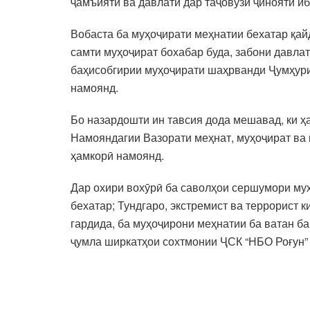
ҷамъиятӣ ва давлатӣ дар таҷовузи ҷиноятӣ и
Вобаста ба муҳоҷирати меҳнатии бехатар қай
самти муҳоҷират бохабар буда, забони давла
баҳисобгирии муҳоҷирати шаҳрванди Ҷумҳурии
намоянд.
Бо назардошти ин тавсия дода мешавад, ки ҳ
Намояндагии Вазорати меҳнат, муҳоҷират ва
ҳамкорӣ намоянд.
Дар охири вохӯрӣ ба саволҳои сершумори муҳ
бехатар; Тундгаро, экстремист ва террорист 
гардида, ба муҳоҷирони меҳнатии ба ватан ба
ҷумла ширкатҳои сохтмонии ҶСК “НБО Роғун”