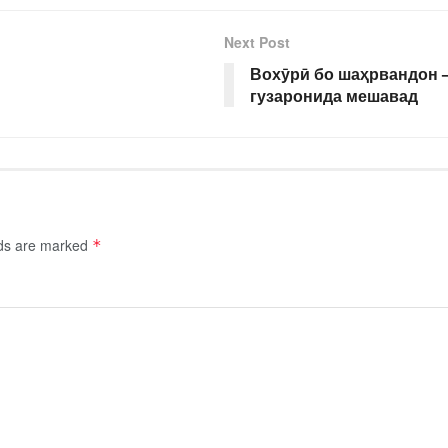
Next Post
Вохӯрӣ бо шаҳрвандон 
гузаронида мешавад
lds are marked
*