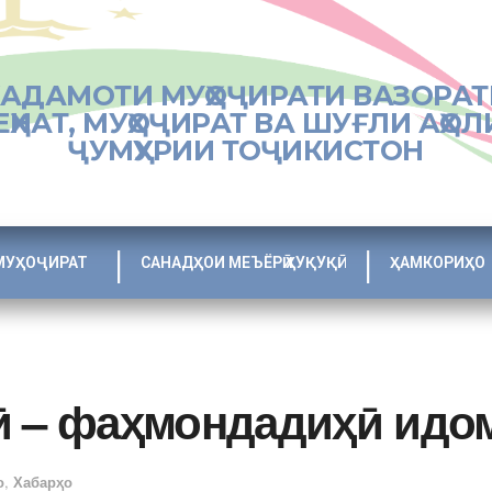
ХАДАМОТИ МУҲОҶИРАТИ ВАЗОРАТ
ЕҲНАТ, МУҲОҶИРАТ ВА ШУҒЛИ АҲОЛ
ҶУМҲУРИИ ТОҶИКИСТОН
МУҲОҶИРАТ
САНАДҲОИ МЕЪЁРӢ ҲУҚУҚӢ
ҲАМКОРИҲО
ӣ – фаҳмондадиҳӣ идо
о
,
Хабарҳо