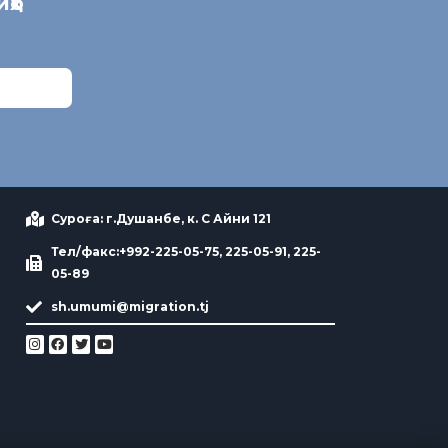
иҳо
Суроға: г.Душанбе, к. С Айни 121
Тел/факс:+992-225-05-75, 225-05-91, 225-
05-89
sh.umumi@migration.tj