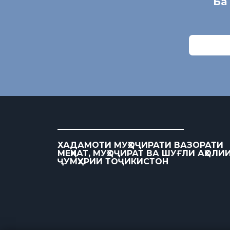
Ба
ХАДАМОТИ МУҲОҶИРАТИ ВАЗОРАТИ
МЕҲНАТ, МУҲОҶИРАТ ВА ШУҒЛИ АҲОЛИ
ҶУМҲУРИИ ТОҶИКИСТОН