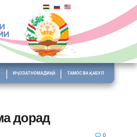
И
ИИ
ИҶОЗАТНОМАДИҲӢ
ТАМОС ВА ҚАБУЛ
ма дорад
0