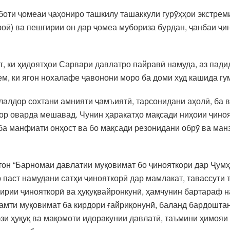
уботи ҷомеаи ҷаҳониро ташкилу ташаккули гурӯҳҳои экстре
ӣ) ва пешгирии он дар ҷомеа мубориза бурдан, ҷанбаи ҷи
т, ки ҳидоятҳои Сарвари давлатро пайравӣ намуда, аз пад
ем, ки ягон нохалафе ҷавонони моро ба доми худ кашида гу
алалдор сохтани амнияти ҷамъиятӣ, тарсонидани аҳолӣ, ба 
ор оварда мешавад. Чунин ҳаракатҳо мақсади ниҳоии ҷино
 ба манфиати онҳост ва бо мақсади резонидани обрӯ ва ма
тон “Барномаи давлатии муқовимат бо ҷинояткори дар Ҷумҳ
р паст намудани сатҳи ҷинояткорӣ дар мамлакат, тавассути
гирии ҷинояткорӣ ва ҳуқуқвайронкунӣ, ҳамчунин бартараф 
мти муқовимат ба кирдори ғайриқонунӣ, баланд бардоштан
зи ҳуқуқ ва мақомоти идоракунии давлатӣ, таъмини ҳимояи