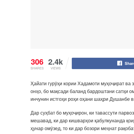
306
2.4k
Shar
SHARES
VIEWS
Ҳайати гурӯҳи кории Хадамоти муҳоҷират ва 
онҳо, бо мақсади баланд бардоштани сатҳи о
инчунин истгоҳи роҳи оҳани шаҳри Душанбе в
Дар суҳбат бо муҳоҷирон, ки тавассути парв
мешавад, ки дар кишварҳои қабулкунанда қои
ҳунар омӯзед, то ки дар бозори меҳнат рақоб