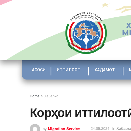
М
АСОСӢ
ИТТИЛООТ
ХАДАМОТ
Home
Хабархо
Корҳои иттилоот
by
Migration Service
24.05.2024
in
Хабарх