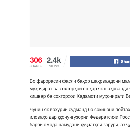
306
2.4k
Shar
SHARES
VIEWS
Бо фарорасии фасли баҳор шаҳрвандони мамл
муҳоҷират ва сохторҳои он ҳар як шаҳрванди 
кишвар ба сохторҳои Хадамоти муҳоҷирати Ва
Чунин як вохӯрии судманд бо сокинони пойтах
иловаҳо дар ққонунгузории Федератсияи Росс
барои омода намудани ҳуҷҷатҳои зарурӣ, аз ҷ