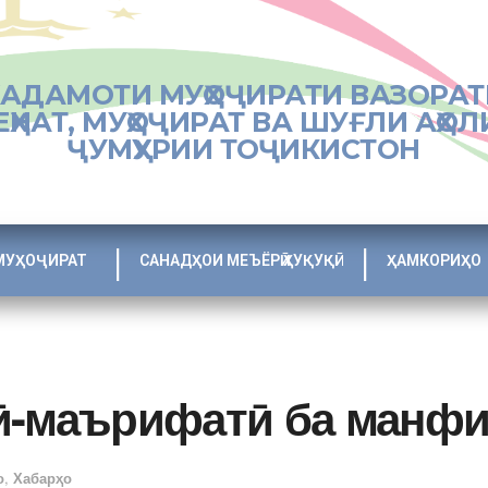
ХАДАМОТИ МУҲОҶИРАТИ ВАЗОРАТ
ЕҲНАТ, МУҲОҶИРАТ ВА ШУҒЛИ АҲОЛ
ҶУМҲУРИИ ТОҶИКИСТОН
МУҲОҶИРАТ
САНАДҲОИ МЕЪЁРӢ ҲУҚУҚӢ
ҲАМКОРИҲО
ӣ-маърифатӣ ба манфиа
о
,
Хабарҳо