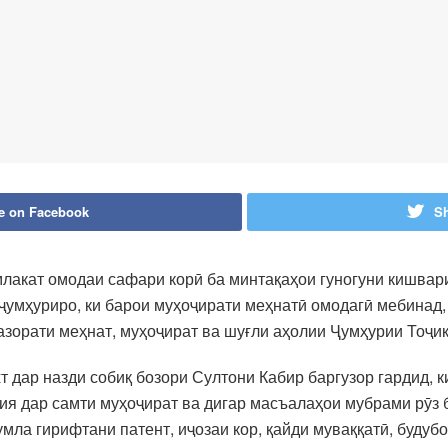
e on Facebook
Sh
акат омодаи сафари корӣ ба минтақаҳои гуногуни кишвар
ҷумҳуриро, ки барои муҳоҷирати меҳнатӣ омодагӣ мебинад,
зорати меҳнат, муҳоҷират ва шуғли аҳолии Ҷумҳурии Тоҷи
т дар назди собиқ бозори Султони Кабир баргузор гардид, 
ия дар самти муҳоҷират ва дигар масъалаҳои мубрами рӯз
умла гирифтани патент, иҷозаи кор, қайди муваққатӣ, буду