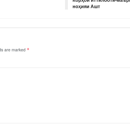
ноҳияи Ашт
lds are marked
*