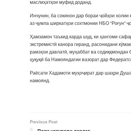
маслиҳатҳои муфид доданд.
Инчунин, ба сокинон дар бораи ҷойҳои холии 
аз ҷумла ширкатҳои сохтмонии НБО “Роғун” ҷ
Ҳамзамон таъкид карда шуд, ки ҳангоми сафа
экстремистӣ канора гиранд, расонидани кӯма
рамзҳои давлатӣ, муҳаббат ва содиққмондан 
ҳуқуқӣ ба Намояндагии вазорат дар Федератс
Раёсати Хадамоти муҳоҷират дар шаҳри Душа
намоянд.
Previous Post
Пояи устувори давлат