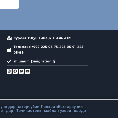
Суроға: г.Душанбе, к. С Айни 121
Тел/факс:+992-225-05-75, 225-05-91, 225-
05-89
sh.umumi@migration.tj
упо дар чахорчубаи Лоихаи «Бехтаркунии
хо дар Точикистон» маблаггузори карда