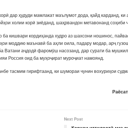
корӣ дар ҳудуди мамлакат маълумот дода, қайд карданд, ки
ойҳои холии корӣ зиёданд, шаҳрвандон метавонанд соҳиби ҷ
р ба кишвари кордиҳанда худро аз шахсони ношинос, пайвас
кҳои моддию маънавӣ ба аҳли оила, падару модар, арҷ гузо
ба Ватани аҷдодӣ фаромӯш насозанд, дар сурати ба мушкил
ияи Россия оид ба муҳоҷират муроҷиат намоянд.
нбе тасмим гирифтаанд, ки шумораи чунин вохуриҳои судм
Раёсат
Next Post
Корҳои иттилоотӣ-маър