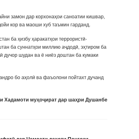
 айни замон дар корхонаҳои саноатии кишвар,
ойи кор ва маоши хуб таъмин гарданд.
тан ба ҳизбу ҳаракатҳои террористӣ-
штан ба суннатҳои миллию аҷдодӣ, эҳтиром ба
ӣ дучор шудан ва ё ниёз доштан ба кумаки
андро бо аҳолӣ ва фаъолони пойтахт дучанд
и Хадамоти муҳоҷират дар шаҳри Душанбе
ифатӣ дар Ҷамоати деҳоти Понғози