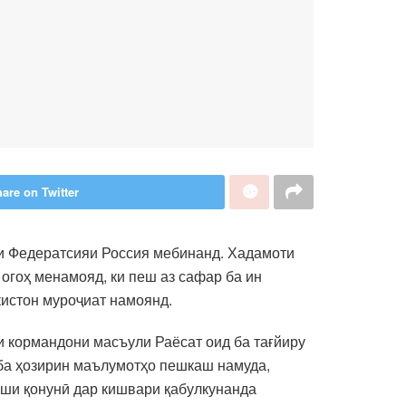
are on Twitter
и Федератсияи Россия мебинанд. Хадамоти
 огоҳ менамояд, ки пеш аз сафар ба ин
кистон муроҷиат намоянд.
ки кормандони масъули Раёсат оид ба тағйиру
 ба ҳозирин маълумотҳо пешкаш намуда,
боши қонунӣ дар кишвари қабулкунанда