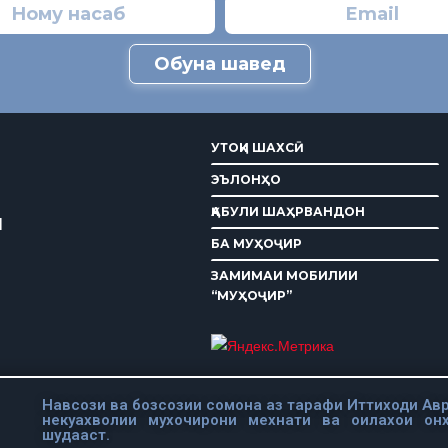
Обуна шавед
УТОҚИ ШАХСӢ
ЭЪЛОНҲО
ҚАБУЛИ ШАҲРВАНДОН
И
БА МУҲОҶИР
ЗАМИМАИ МОБИЛИИ
“МУҲОҶИР”
Навсози ва бозсозии сомона аз тарафи Иттиходи Авр
некуахволии мухочирони мехнати ва оилахои он
шудааст.