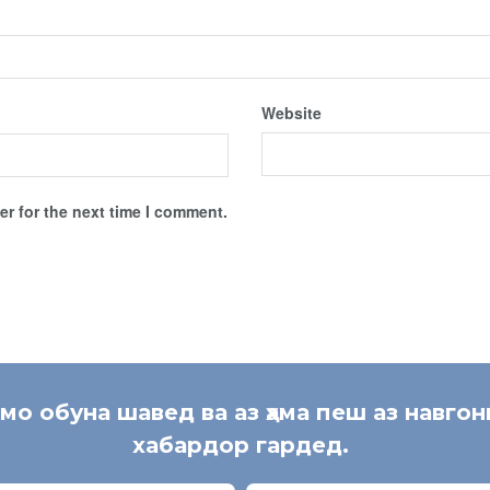
Website
r for the next time I comment.
 мо обуна шавед ва аз ҳама пеш аз навгон
хабардор гардед.