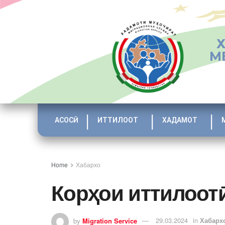
М
АСОСӢ
ИТТИЛООТ
ХАДАМОТ
Home
Хабархо
Корҳои иттилоот
by
Migration Service
29.03.2024
in
Хабарх