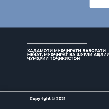
ХАДАМОТИ МУҲОҶИРАТИ ВАЗОРАТИ
МЕҲНАТ, МУҲОҶИРАТ ВА ШУҒЛИ АҲОЛИ
ҶУМҲУРИИ ТОҶИКИСТОН
Copyright © 2021