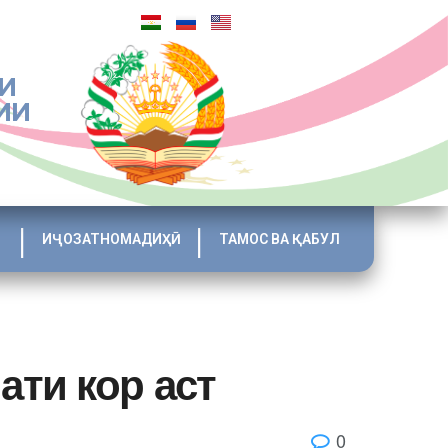
И
ИИ
ИҶОЗАТНОМАДИҲӢ
ТАМОС ВА ҚАБУЛ
ти кор аст
0