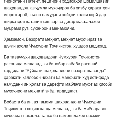
гирифтани Патент, пешгирии ҳодисаҳои шомилшавии
шаҳрвандон, аз ҷумла муҳоҷирон ба ҳизбу ҳаракатҳои
ифротгароӣ, эълон намудани ҷойҳои холии корӣ дар
ширкатҳои ватании кишвар ва дигар масъалаҳои
мубрами рӯз, суханронӣ менамоянд.
Ҳамзамон, Вазорати меҳнат, меҳнат муҳоҷират ва
шуғли аҳолӣ Ҷумҳурии Тоҷикистон, ҳушдор медиҳад.
Ба таваҷҷуҳи шаҳрвандони Ҷумҳурии Тоҷикистон
расонида мешавад, ки бинобар сабаби расонаӣ
гардидани “Рӯйхати шаҳрвандони назоратшаванда”,
ҳаракати қаллобон ҷиҳати ба манфиати худ истифода
намудани ин ҳолат ва дарёфти маблағи муфт аз ҳисоби
муҳоҷирони меҳнатӣ зиёд гардидааст.
Вобаста ба ин, аз тамоми шаҳрвандони Ҷумҳурии
Тоҷикистон хоҳиш карда мешавад, ки ба миёнаравон
муроҷиат накарда, танҳо ба намояндаҳои расмии