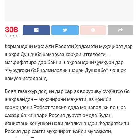
308
SHARES
Кормандони масъули Раёсати Хадамоти муҳоҷират дар
шаҳри Душанбе ҳамарӯза корҳои иттилоотӣ –
маърифатиро дар байни шаҳрвандони ҷумҳури дар
“Фурудгоҳи байналмилалии шаҳри Душанбе”, ҷоннок
намуда истодаанд.
Бояд тазаккур дод, ки дар ҳар як вохӯриву суҳбатҳо бо
шаҳрвандон – муҳоҷирони меҳнатӣ, аз ҷониби
кормандони Раёсат тавсия дода мешавад, ки пеш аз
сафар ба кишвари Россия дуруст омода будан,
донистани қонунҳои нави амалкунандаи Федератсияи
Россия дар самти муҳоҷират, қайди муваққатӣ,