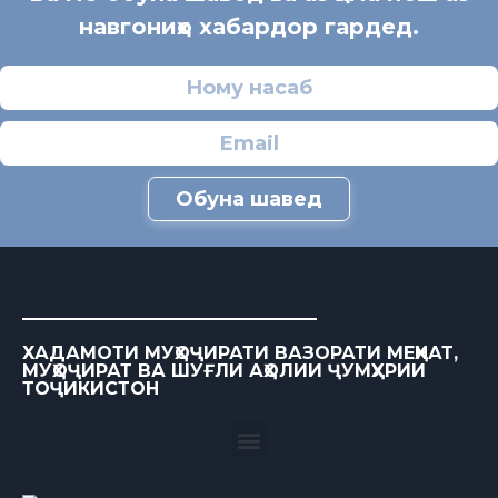
навгониҳо хабардор гардед.
Обуна шавед
ХАДАМОТИ МУҲОҶИРАТИ ВАЗОРАТИ МЕҲНАТ,
МУҲОҶИРАТ ВА ШУҒЛИ АҲОЛИИ ҶУМҲУРИИ
ТОҶИКИСТОН