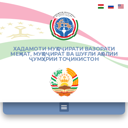
ХАДАМОТИ МУҲОҶИРАТИ ВАЗОРАТИ
МЕҲНАТ, МУҲОҶИРАТ ВА ШУҒЛИ АҲОЛИИ
ҶУМҲУРИИ ТОҶИКИСТОН