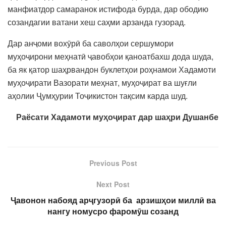
манфиатдор самаранок истифода бурда, дар ободию
созандагии ватани хеш саҳми арзанда гузорад.
Дар анҷоми вохӯрӣ ба саволҳои сершумори
муҳоҷирони меҳнатӣ ҷавобҳои қаноатбахш дода шуда,
ба як қатор шаҳрвандон буклетҳои роҳнамои Хадамоти
муҳоҷирати Вазорати меҳнат, муҳоҷират ва шуғли
аҳолии Ҷумҳурии Тоҷикистон тақсим карда шуд.
Раёсати Хадамоти муҳоҷират дар шаҳри Душанбе
Previous Post
Next Post
Ҷавонон набояд арҷгузорӣ ба арзишҳои миллӣ ва
нангу номусро фаромӯш созанд