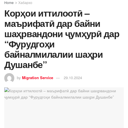
Home
Хабархо
Корҳои иттилоотӣ –
маърифатӣ дар байни
шаҳрвандони ҷумҳурӣ дар
“Фурудгоҳи
байналмилалии шаҳри
Душанбе”
by
Migration Service
29.10.2024