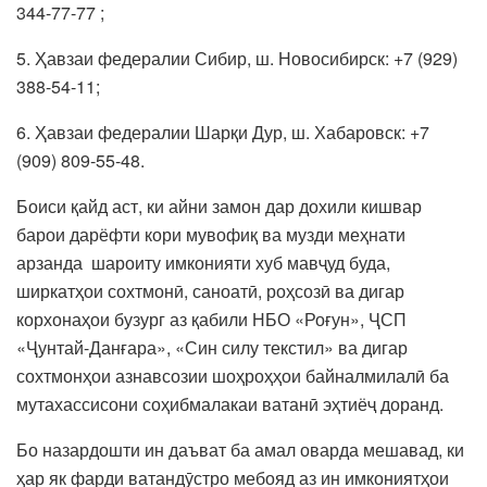
344-77-77 ;
5. Ҳавзаи федералии Сибир, ш. Новосибирск: +7 (929)
388-54-11;
6. Ҳавзаи федералии Шарқи Дур, ш. Хабаровск: +7
(909) 809-55-48.
Боиси қайд аст, ки айни замон дар дохили кишвар
барои дарёфти кори мувофиқ ва музди меҳнати
арзанда шароиту имконияти хуб мавҷуд буда,
ширкатҳои сохтмонӣ, саноатӣ, роҳсозӣ ва дигар
корхонаҳои бузург аз қабили НБО «Роғун», ҶСП
«Ҷунтай-Данғара», «Син силу текстил» ва дигар
сохтмонҳои азнавсозии шоҳроҳҳои байналмилалӣ ба
мутахассисони соҳибмалакаи ватанӣ эҳтиёҷ доранд.
Бо назардошти ин даъват ба амал оварда мешавад, ки
ҳар як фарди ватандӯстро мебояд аз ин имкониятҳои