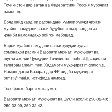
Тоҷикистон дар ватан ва Федератсияи Россия муроҷиат
намоянд.
Бояд қайд кард, ки расонидани кӯмаки ҳуқуқӣ ҷиҳати
муайян намудани вазъи будубоши шаҳрвандон аз
ҷониби намояндаҳо ройгон мебошад.
Барои муайян намудани вазъи ҳуқуқии худ аз
сомонаҳои расмии Вазорати меҳнат, муҳоҷират ва
шуғли аҳолии Ҷумҳурии Тоҷикистон mehnat.tj, саҳифаи
телеграм t.me/mlmert, Хадамоти муҳоҷират migration.tj,
Намояндагии Вазорат дар ФР оид ба муҳоҷират
prmstj@mail.ru истифода намоед.
Телефонҳо барои маълумот:
Вазорати меҳнат, муҳоҷират ва шуғли аҳолӣ: 250-32-40;
250-32-09; 250-32-42.