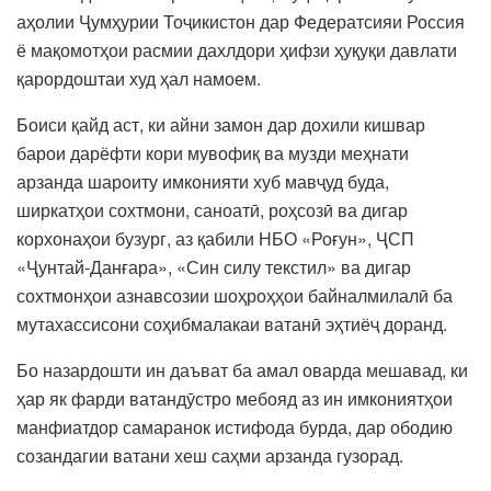
аҳолии Ҷумҳурии Тоҷикистон дар Федератсияи Россия
ё мақомотҳои расмии дахлдори ҳифзи ҳуқуқи давлати
қарордоштаи худ ҳал намоем.
Боиси қайд аст, ки айни замон дар дохили кишвар
барои дарёфти кори мувофиқ ва музди меҳнати
арзанда шароиту имконияти хуб мавҷуд буда,
ширкатҳои сохтмони, саноатӣ, роҳсозӣ ва дигар
корхонаҳои бузург, аз қабили НБО «Роғун», ҶСП
«Ҷунтай-Данғара», «Син силу текстил» ва дигар
сохтмонҳои азнавсозии шоҳроҳҳои байналмилалӣ ба
мутахассисони соҳибмалакаи ватанӣ эҳтиёҷ доранд.
Бо назардошти ин даъват ба амал оварда мешавад, ки
ҳар як фарди ватандӯстро мебояд аз ин имкониятҳои
манфиатдор самаранок истифода бурда, дар ободию
созандагии ватани хеш саҳми арзанда гузорад.