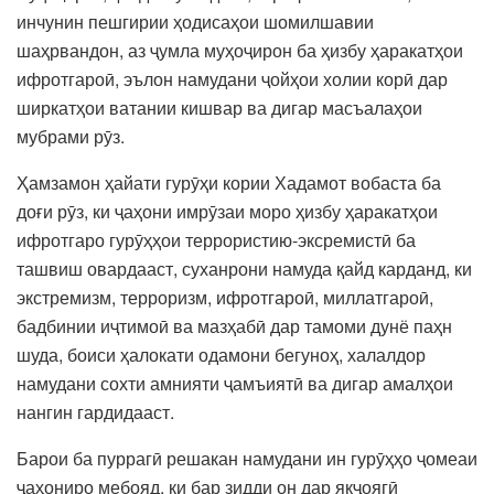
инчунин пешгирии ҳодисаҳои шомилшавии
шаҳрвандон, аз ҷумла муҳоҷирон ба ҳизбу ҳаракатҳои
ифротгароӣ, эълон намудани ҷойҳои холии корӣ дар
ширкатҳои ватании кишвар ва дигар масъалаҳои
мубрами рӯз.
Ҳамзамон ҳайати гурӯҳи кории Хадамот вобаста ба
доғи рӯз, ки ҷаҳони имрӯзаи моро ҳизбу ҳаракатҳои
ифротгаро гурӯҳҳои террористию-эксремистӣ ба
ташвиш овардааст, суханрони намуда қайд карданд, ки
экстремизм, терроризм, ифротгароӣ, миллатгароӣ,
бадбинии иҷтимоӣ ва мазҳабӣ дар тамоми дунё паҳн
шуда, боиси ҳалокати одамони бегуноҳ, халалдор
намудани сохти амнияти ҷамъиятӣ ва дигар амалҳои
нангин гардидааст.
Барои ба пуррагӣ решакан намудани ин гурӯҳҳо ҷомеаи
ҷаҳониро мебояд, ки бар зидди он дар якҷоягӣ