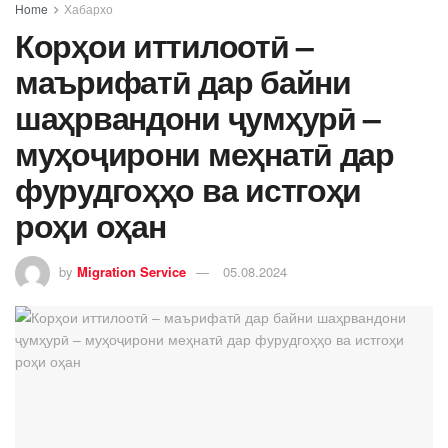
Home
Хабархо
Корҳои иттилоотӣ –
маърифатӣ дар байни
шаҳрвандони ҷумҳурӣ –
муҳоҷирони меҳнатӣ дар
фурудгоҳҳо ва истгоҳи
роҳи оҳан
by
Migration Service
05.08.2024