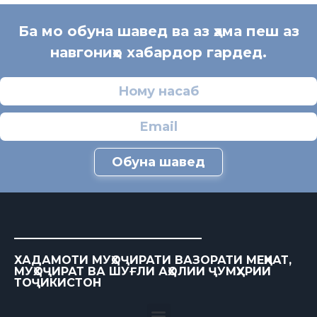
Ба мо обуна шавед ва аз ҳама пеш аз
навгониҳо хабардор гардед.
Обуна шавед
ХАДАМОТИ МУҲОҶИРАТИ ВАЗОРАТИ МЕҲНАТ,
МУҲОҶИРАТ ВА ШУҒЛИ АҲОЛИИ ҶУМҲУРИИ
ТОҶИКИСТОН