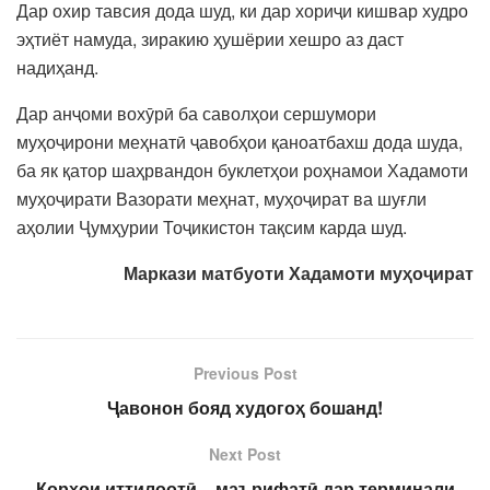
Дар охир тавсия дода шуд, ки дар хориҷи кишвар худро
эҳтиёт намуда, зиракию ҳушёрии хешро аз даст
надиҳанд.
Дар анҷоми вохӯрӣ ба саволҳои сершумори
муҳоҷирони меҳнатӣ ҷавобҳои қаноатбахш дода шуда,
ба як қатор шаҳрвандон буклетҳои роҳнамои Хадамоти
муҳоҷирати Вазорати меҳнат, муҳоҷират ва шуғли
аҳолии Ҷумҳурии Тоҷикистон тақсим карда шуд.
Маркази матбуоти Хадамоти муҳоҷират
Previous Post
Ҷавонон бояд худогоҳ бошанд!
Next Post
Корҳои иттилоотӣ – маърифатӣ дар терминали