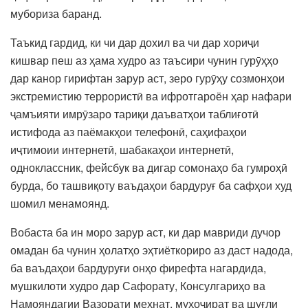
мубориза баранд.
Таъкид гардид, ки чи дар дохил ва чи дар хориҷи
кишвар пеш аз ҳама худро аз таъсири чунин гурӯҳҳо
дар канор гирифтан зарур аст, зеро гурӯҳу созмонҳои
экстремистию террористӣ ва ифротгароён ҳар нафари
ҷамъияти имрӯзаро тариқи даъватҳои таблиғотӣ
истифода аз паёмакҳои телефонӣ, саҳифаҳои
иҷтимоии интернетӣ, шабакаҳои интернетӣ,
одноклассник, фейсбук ва дигар сомонаҳо ба гумроҳӣ
бурда, бо ташвиқоту ваъдаҳои бардуруғ ба сафҳои худ
шомил менамоянд.
Вобаста ба ин моро зарур аст, ки дар мавриди дучор
омадан ба чунин ҳолатҳо эҳтиёткориро аз даст надода,
ба ваъдаҳои бардуруғи онҳо фирефта нагардида,
мушкилоти худро дар Сафорату, Консулгариҳо ва
Намояндагии Вазорати меҳнат, муҳоҷират ва шуғли