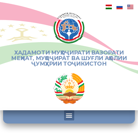
ХАДАМОТИ МУҲОҶИРАТИ ВАЗОРАТИ
МЕҲНАТ, МУҲОҶИРАТ ВА ШУҒЛИ АҲОЛИИ
ҶУМҲУРИИ ТОҶИКИСТОН