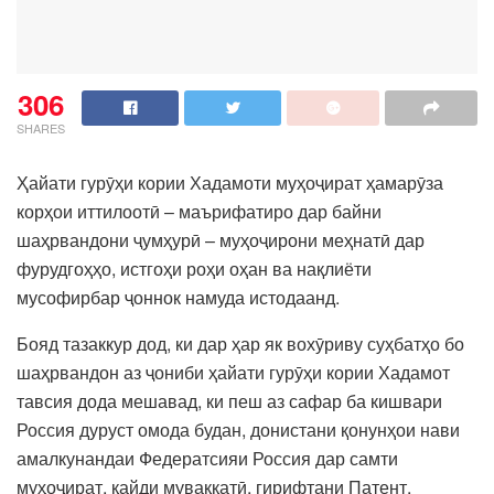
306
SHARES
Ҳайати гурӯҳи кории Хадамоти муҳоҷират ҳамарӯза
корҳои иттилоотӣ – маърифатиро дар байни
шаҳрвандони ҷумҳурӣ – муҳоҷирони меҳнатӣ дар
фурудгоҳҳо, истгоҳи роҳи оҳан ва нақлиёти
мусофирбар ҷоннок намуда истодаанд.
Бояд тазаккур дод, ки дар ҳар як вохӯриву суҳбатҳо бо
шаҳрвандон аз ҷониби ҳайати гурӯҳи кории Хадамот
тавсия дода мешавад, ки пеш аз сафар ба кишвари
Россия дуруст омода будан, донистани қонунҳои нави
амалкунандаи Федератсияи Россия дар самти
муҳоҷират, қайди муваққатӣ, гирифтани Патент,