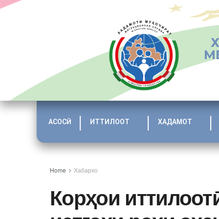
М
АСОСӢ
ИТТИЛООТ
ХАДАМОТ
Home
Хабархо
Корҳои иттилоот