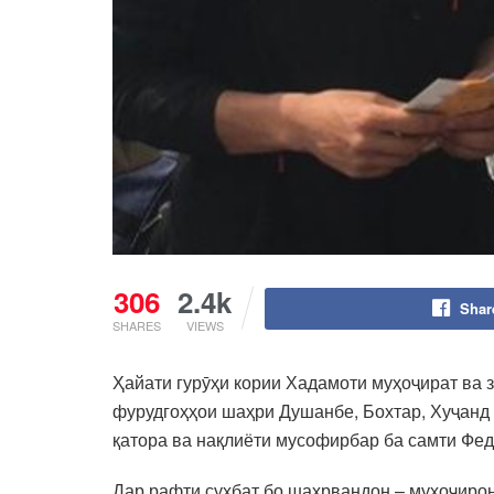
306
2.4k
Shar
SHARES
VIEWS
Ҳайати гурӯҳи кории Хадамоти муҳоҷират ва 
фурудгоҳҳои шаҳри Душанбе, Бохтар, Хуҷанд 
қатора ва нақлиёти мусофирбар ба самти Фед
Дар рафти суҳбат бо шаҳрвандон – муҳоҷирон