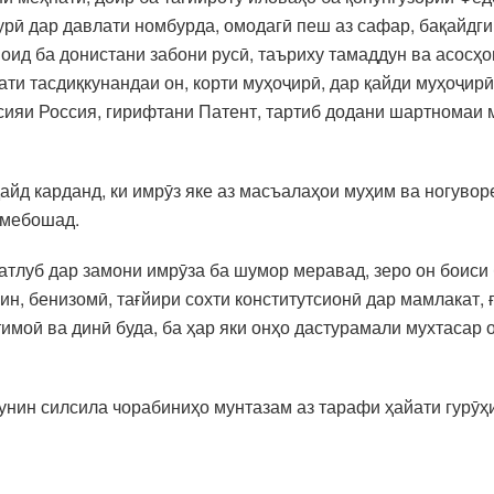
ӣ дар давлати номбурда, омодагӣ пеш аз сафар, бақайдгир
ид ба донистани забони русӣ, таъриху тамаддун ва асосҳо
ати тасдиқкунандаи он, корти муҳоҷирӣ, дар қайди муҳоҷирӣ
ияи Россия, гирифтани Патент, тартиб додани шартномаи 
йд карданд, ки имрӯз яке аз масъалаҳои муҳим ва ногуворе
 мебошад.
атлуб дар замони имрӯза ба шумор меравад, зеро он боиси
н, бенизомӣ, тағйири сохти конститутсионӣ дар мамлакат, ғ
тимоӣ ва динӣ буда, ба ҳар яки онҳо дастурамали мухтасар 
чунин силсила чорабиниҳо мунтазам аз тарафи ҳайати гурӯ