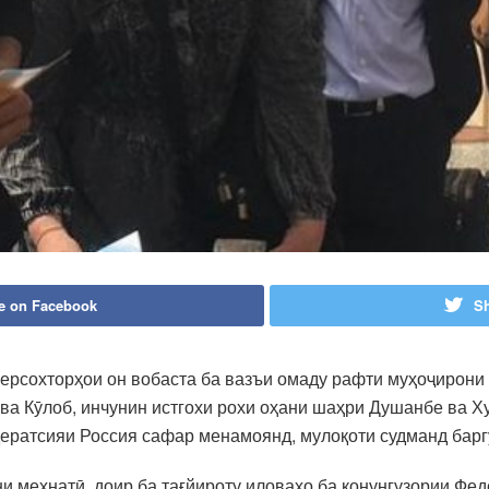
e on Facebook
Sh
зерсохторҳои он вобаста ба вазъи омаду рафти муҳоҷирони
ва Кӯлоб, инчунин истгохи рохи оҳани шаҳри Душанбе ва Ху
ератсияи Россия сафар менамоянд, мулоқоти судманд барг
и меҳнатӣ, доир ба тағйироту иловаҳо ба қонунгузории Фе