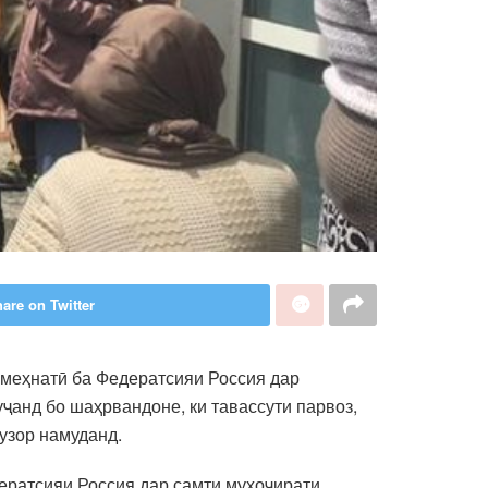
are on Twitter
 меҳнатӣ ба Федератсияи Россия дар
ҷанд бо шаҳрвандоне, ки тавассути парвоз,
узор намуданд.
дератсияи Россия дар самти муҳоҷирати