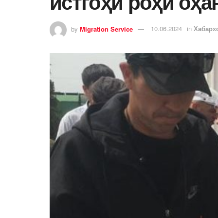
истгоҳи роҳи оҳа
by
Migration Service
10.06.2024
in
Хабарх