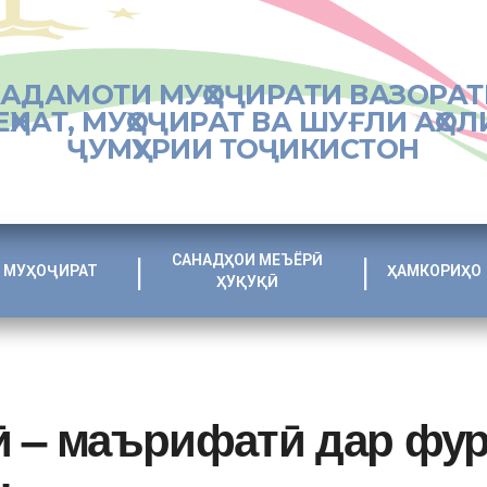
ХАДАМОТИ МУҲОҶИРАТИ ВАЗОРАТ
ЕҲНАТ, МУҲОҶИРАТ ВА ШУҒЛИ АҲОЛ
ҶУМҲУРИИ ТОҶИКИСТОН
САНАДҲОИ МЕЪЁРӢ
МУҲОҶИРАТ
ҲАМКОРИҲО
ҲУҚУҚӢ
ӣ – маърифатӣ дар фур