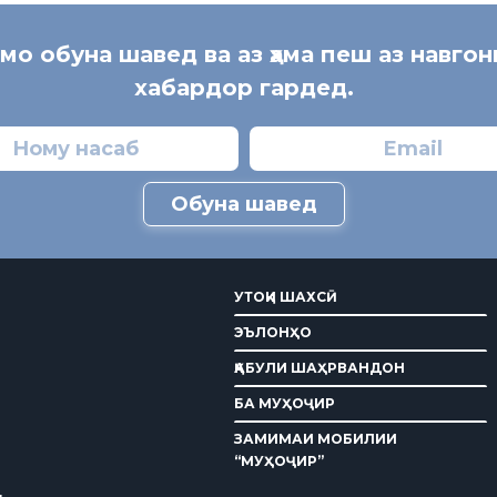
 мо обуна шавед ва аз ҳама пеш аз навгон
хабардор гардед.
Обуна шавед
УТОҚИ ШАХСӢ
ЭЪЛОНҲО
ҚАБУЛИ ШАҲРВАНДОН
БА МУҲОҶИР
ЗАМИМАИ МОБИЛИИ
“МУҲОҶИР”