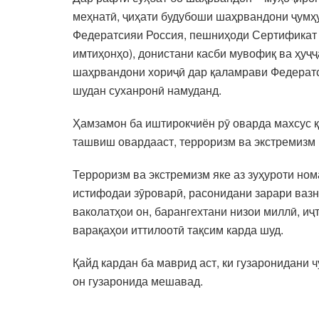
меҳнатӣ, ҷиҳати будубоши шаҳрвандони ҷумҳур
Федератсияи Россия, пешниҳоди Сертификат о
имтиҳонҳо), донистани касби мувофиқ ва ҳуҷҷ
шаҳрвандони хориҷӣ дар қаламрави Федератс
шудан суханронӣ намуданд.
Ҳамзамон ба иштирокчиён рӯ оварда махсус қа
ташвиш овардааст, терроризм ва экстремизм
Терроризм ва экстремизм яке аз зуҳуроти ном
истифодаи зӯроварӣ, расонидани зарари вазни
ваколатҳои он, барангехтани низои миллӣ, иҷ
варақаҳои иттилоотӣ тақсим карда шуд.
Қайд кардан ба маврид аст, ки гузаронидани 
он гузаронида мешавад.