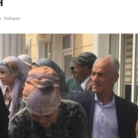
н
о
,
Хабарҳо