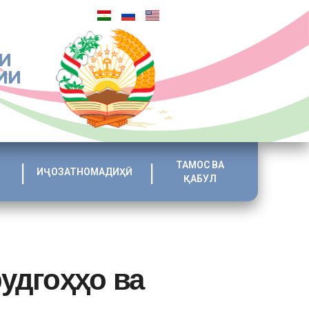
И
ИИ
ТАМОС ВА
ИҶОЗАТНОМАДИҲӢ
ҚАБУЛ
удгоҳҳо ва