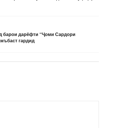
д барои дарёфти “Ҷоми Сардори
амъбаст гардид