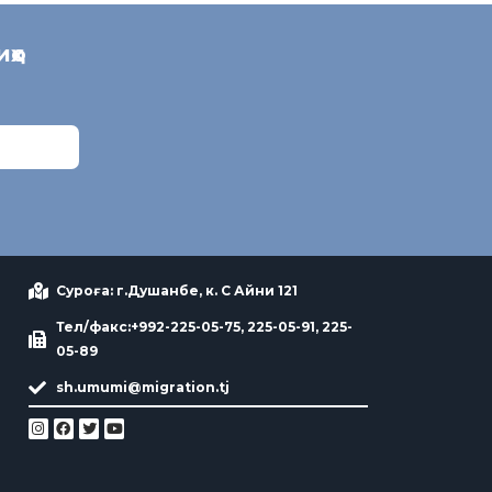
иҳо
Суроға: г.Душанбе, к. С Айни 121
Тел/факс:+992-225-05-75, 225-05-91, 225-
05-89
sh.umumi@migration.tj