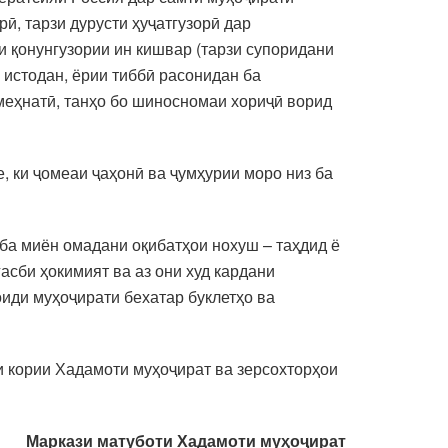
ӣ, тарзи дурусти ҳуҷатгузорӣ дар
и қонунгузории ин кишвар (тарзи супоридани
 истодан, ёрии тиббӣ расонидан ба
меҳнатӣ, танҳо бо шиносномаи хориҷӣ ворид
, ки ҷомеаи ҷаҳонӣ ва ҷумҳурии моро низ ба
 ба миён омадани оқибатҳои нохуш – таҳдид ё
асби ҳокимият ва аз они худ кардани
оиди муҳоҷирати бехатар буклетҳо ва
ҳи кории Хадамоти муҳоҷират ва зерсохторҳои
Маркази матуботи Хадамоти муҳоҷират