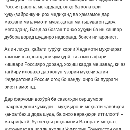
Россия равона мегарданд, онҳо ба ҳолатҳои
ҳуқуқвайронкунӣ роҳ медиҳанд ва ҳамзамон дар
маҳзани маълумоти муваққатан манъшудагон дарҷ
мегарданд. Баъд аз бозгашт онҳо ҳуқуқи ба ин кишвар
дубора ворид шуданро надоранд, боиси нигаронист.
Аз ин лиҳоз, ҳайати гурӯҳи кории Хадамоти муҳоҷират
тамоми шаҳрвандони ҷумҳурӣ, ки азми сафари
кишвари Россияро доранд, хоҳиш карда мешавад, ки аз
тағйиру иловаҳо дар қонунгузории муҳоҷиратии
Федератсияи Россия огоҳ бошанду, онро ба пуррагӣ
риоя намоянд.
Дар фарҷоми вохӯрӣ ба саволҳои сершумори
шаҳрвандони ҷумҳурӣ – муҳоҷирони меҳнатӣ ҷавобҳои
қаноатбахш дода шуда, ба онҳо варақаҳои иттилоотӣ –
маърифатӣ, буклетҳои роҳнамоии Вазорати меҳнат,
муҳоҷират ва шуғли аҳолии Ҷумҳурии Тоҷикистон оид