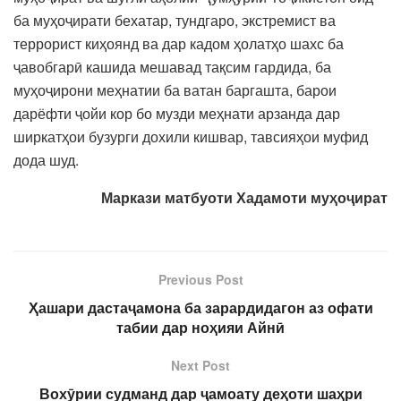
ба муҳоҷирати бехатар, тундгаро, экстремист ва
террорист киҳоянд ва дар кадом ҳолатҳо шахс ба
ҷавобгарӣ кашида мешавад тақсим гардида, ба
муҳоҷирони меҳнатии ба ватан баргашта, барои
дарёфти ҷойи кор бо музди меҳнати арзанда дар
ширкатҳои бузурги дохили кишвар, тавсияҳои муфид
дода шуд.
Маркази матбуоти Хадамоти муҳоҷират
Previous Post
Ҳашари дастаҷамона ба зарардидагон аз офати
табии дар ноҳияи Айнӣ
Next Post
Вохӯрии судманд дар ҷамоату деҳоти шаҳри