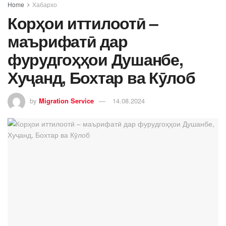
Home
Хабархо
Корҳои иттилоотӣ –
маърифатӣ дар
фурудгоҳҳои Душанбе,
Хуҷанд, Бохтар ва Кӯлоб
by
Migration Service
14.08.2024