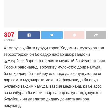
307
SHARES
Ҳамарӯза ҳайати гурӯҳи кории Хадамоти муҳоҷират ва
зерсохторҳои он бо садҳо нафар шаҳрвандони
ҷумҳурӣ, ки барои фаъолияти меҳнатӣ ба Федератсияи
Россия равонаанд, вохӯриву мулоқотҳо доир намуда,
ба онҳо доир ба тағйиру иловаҳо дар қонунгузории он
дар самти муҳоҷирати меҳнатӣ фаҳмонида ба онҳо
буклетҳо тақдим намуда, тавсия медиҳанд, ки бе асос
ва маҷбуран ба ин кишвар сафар накунанд, қонунҳои
будубоши ин давлатро дидаву дониста вайрон
накунанд.