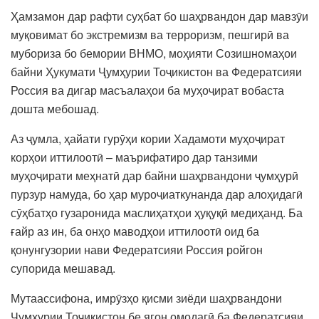
Ҳамзамон дар рафти суҳбат бо шаҳрвандон дар мавзӯи
муқовимат бо экстремизм ва терроризм, пешгирӣ ва
мубориза бо бемории ВНМО, моҳияти Созишномаҳои
байни Ҳукумати Ҷумҳурии Тоҷикистон ва Федератсияи
Россия ва дигар масъалаҳои ба муҳоҷират вобаста
дошта мебошад.
Аз ҷумла, ҳайати гурӯҳи кории Хадамоти муҳоҷират
корҳои иттилоотӣ – маърифатиро дар танзими
муҳоҷирати меҳнатӣ дар байни шаҳрвандони ҷумҳурӣ
пурзур намуда, бо ҳар муроҷиаткунанда дар алоҳидагӣ
сӯҳбатҳо гузаронида маслиҳатҳои ҳуқуқӣ медиҳанд. Ба
ғайр аз ин, ба онҳо маводҳои иттилоотӣ оид ба
қонунгузории нави Федератсияи Россия ройгон
супорида мешавад.
Мутаассифона, имрӯзҳо қисми зиёди шаҳрвандони
Ҷумҳурии Тоҷикистон бе ягон омодагӣ ба Федератсияи