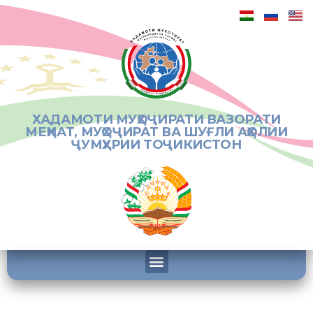
ХАДАМОТИ МУҲОҶИРАТИ ВАЗОРАТИ
МЕҲНАТ, МУҲОҶИРАТ ВА ШУҒЛИ АҲОЛИИ
ҶУМҲУРИИ ТОҶИКИСТОН