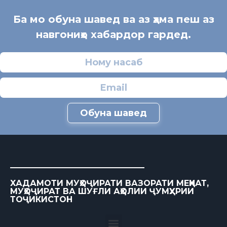
Ба мо обуна шавед ва аз ҳама пеш аз
навгониҳо хабардор гардед.
Обуна шавед
ХАДАМОТИ МУҲОҶИРАТИ ВАЗОРАТИ МЕҲНАТ,
МУҲОҶИРАТ ВА ШУҒЛИ АҲОЛИИ ҶУМҲУРИИ
ТОҶИКИСТОН