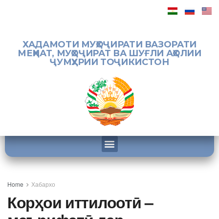
ХАДАМОТИ МУҲОҶИРАТИ ВАЗОРАТИ
МЕҲНАТ, МУҲОҶИРАТ ВА ШУҒЛИ АҲОЛИИ
ҶУМҲУРИИ ТОҶИКИСТОН
Home
Хабархо
Корҳои иттилоотӣ –