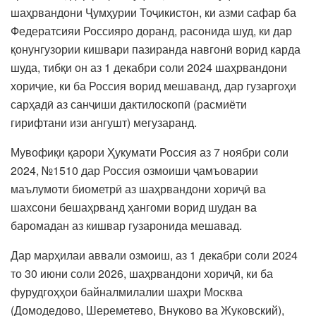
шаҳрвандони Ҷумҳурии Тоҷикистон, ки азми сафар ба
Федератсияи Россияро доранд, расонида шуд, ки дар
қонунгузории кишвари пазиранда навгонӣ ворид карда
шуда, тибқи он аз 1 декабри соли 2024 шаҳрвандони
хориҷие, ки ба Россия ворид мешаванд, дар гузаргоҳи
сарҳадӣ аз санҷиши дактилоскопӣ (расмиёти
гирифтани изи ангушт) мегузаранд.
Мувофиқи қарори Ҳукумати Россия аз 7 ноябри соли
2024, №1510 дар Россия озмоиши ҷамъоварии
маълумоти биометрӣ аз шаҳрвандони хориҷӣ ва
шахсони бешаҳрванд ҳангоми ворид шудан ва
баромадан аз кишвар гузаронида мешавад.
Дар марҳилаи аввали озмоиш, аз 1 декабри соли 2024
то 30 июни соли 2026, шаҳрвандони хориҷӣ, ки ба
фурудгоҳҳои байналмилалии шаҳри Москва
(Домодедово, Шереметево, Внуково ва Жуковский),