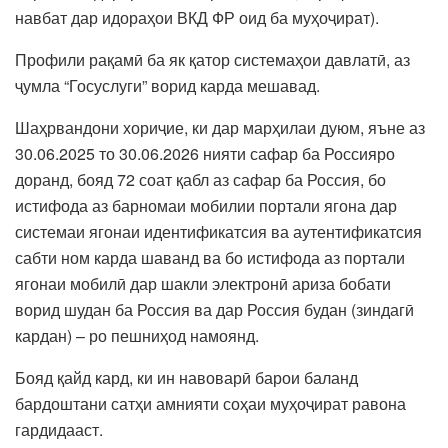
навбат дар идораҳои ВКД ФР оид ба муҳоҷират).
Профили рақамӣ ба як қатор системаҳои давлатӣ, аз
ҷумла “Госуслуги” ворид карда мешавад.
Шаҳрвандони хориҷие, ки дар марҳилаи дуюм, яъне аз
30.06.2025 то 30.06.2026 нияти сафар ба Россияро
доранд, бояд 72 соат қабл аз сафар ба Россия, бо
истифода аз барномаи мобилии портали ягона дар
системаи ягонаи идентификатсия ва аутентификатсия
сабти ном карда шаванд ва бо истифода аз портали
ягонаи мобилӣ дар шакли электронӣ ариза бобати
ворид шудан ба Россия ва дар Россия будан (зиндагӣ
кардан) – ро пешниҳод намоянд.
Бояд қайд кард, ки ин навоварӣ барои баланд
бардоштани сатҳи амнияти соҳаи муҳоҷират равона
гардидааст.