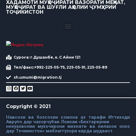
ХАДАМОТИ МУҲОҶИРАТИ ВАЗОРАТИ МЕҲНАТ,
МУҲОҶИРАТ ВА ШУҒЛИ АҲОЛИИ ҶУМҲУРИИ
ТОҶИКИСТОН
Суроға: г.Душанбе, к. С Айни 121
Тел/факс:+992-225-05-75, 225-05-91, 225-05-89
sh.umumi@migration.tj
Copyright © 2021
Навсози ва бозсозии сомона аз тарафи Иттиходи
Аврупо дар чахорчубаи Лоихаи «Бехтаркунии
некуахволии мухочирони мехнати ва оилахои онхо
дар Точикистон» маблаггузори карда шудааст.