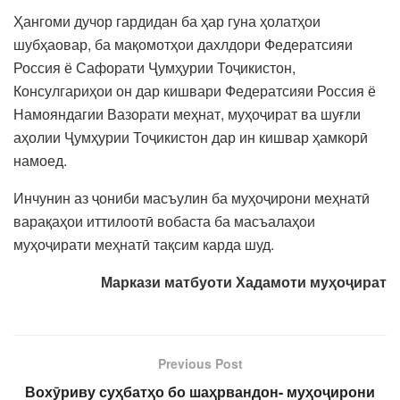
Ҳангоми дучор гардидан ба ҳар гуна ҳолатҳои
шубҳаовар, ба мақомотҳои дахлдори Федератсияи
Россия ё Сафорати Ҷумҳурии Тоҷикистон,
Консулгариҳои он дар кишвари Федератсияи Россия ё
Намояндагии Вазорати меҳнат, муҳоҷират ва шуғли
аҳолии Ҷумҳурии Тоҷикистон дар ин кишвар ҳамкорӣ
намоед.
Инчунин аз ҷониби масъулин ба муҳоҷирони меҳнатӣ
варақаҳои иттилоотӣ вобаста ба масъалаҳои
муҳоҷирати меҳнатӣ тақсим карда шуд.
Маркази матбуоти Хадамоти муҳоҷират
Previous Post
Вохӯриву суҳбатҳо бо шаҳрвандон- муҳоҷирони