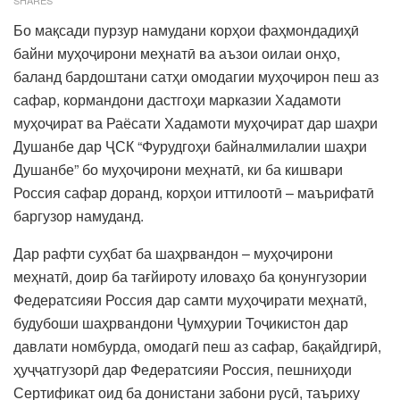
Бо мақсади пурзур намудани корҳои фаҳмондадиҳӣ
байни муҳоҷирони меҳнатӣ ва аъзои оилаи онҳо,
баланд бардоштани сатҳи омодагии муҳоҷирон пеш аз
сафар, кормандони дастгоҳи марказии Хадамоти
муҳоҷират ва Раёсати Хадамоти муҳоҷират дар шаҳри
Душанбе дар ҶСК “Фурудгоҳи байналмилалии шаҳри
Душанбе” бо муҳоҷирони меҳнатӣ, ки ба кишвари
Россия сафар доранд, корҳои иттилоотӣ – маърифатӣ
баргузор намуданд.
Дар рафти суҳбат ба шаҳрвандон – муҳоҷирони
меҳнатӣ, доир ба тағйироту иловаҳо ба қонунгузории
Федератсияи Россия дар самти муҳоҷирати меҳнатӣ,
будубоши шаҳрвандони Ҷумҳурии Тоҷикистон дар
давлати номбурда, омодагӣ пеш аз сафар, бақайдгирӣ,
ҳуҷҷатгузорӣ дар Федератсияи Россия, пешниҳоди
Сертификат оид ба донистани забони русӣ, таъриху