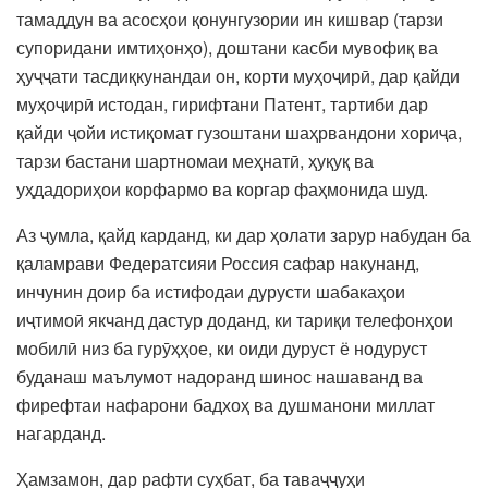
тамаддун ва асосҳои қонунгузории ин кишвар (тарзи
супоридани имтиҳонҳо), доштани касби мувофиқ ва
ҳуҷҷати тасдиқкунандаи он, корти муҳоҷирӣ, дар қайди
муҳоҷирӣ истодан, гирифтани Патент, тартиби дар
қайди ҷойи истиқомат гузоштани шаҳрвандони хориҷа,
тарзи бастани шартномаи меҳнатӣ, ҳуқуқ ва
уҳдадориҳои корфармо ва коргар фаҳмонида шуд.
Аз ҷумла, қайд карданд, ки дар ҳолати зарур набудан ба
қаламрави Федератсияи Россия сафар накунанд,
инчунин доир ба истифодаи дурусти шабакаҳои
иҷтимоӣ якчанд дастур доданд, ки тариқи телефонҳои
мобилӣ низ ба гурӯҳҳое, ки оиди дуруст ё нодуруст
буданаш маълумот надоранд шинос нашаванд ва
фирефтаи нафарони бадхоҳ ва душманони миллат
нагарданд.
Ҳамзамон, дар рафти суҳбат, ба таваҷҷуҳи