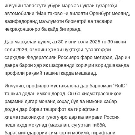
инчунин тавассути убури марз аз нуқтаи гузаргоҳи
автомобилии “Маштаково”-и вилояти Оренбург меоянд,
вазифадоранд маълумоти биометрӣ ва тасвири
чеҳраҳояшонро ба қайд бигиранд.
Дар марҳилаи дуюм, аз 30 июни соли 2025 то 30 июни
соли 2026, озмоиш ҳамаи нуқтаҳои гузаргоҳҳои
сарҳадии Федератсияи Россияро фаро мегирад. Дар ин
давра барои ҳар як шаҳрванди хориҷии воридшаванда
профили рақамӣ ташкил карда мешавад.
Инчунин, профилро мустақилона дар барномаи “RuID”
ташкил додан имкон дорад. Он ба хидматрасониҳои
рақамии дигар монанд хоҳад буд ва имкони хабар
додан дар бораи ташрифот ва гирифтани
хидматрасониҳои гуногунро дар қаламрави Россия
пешниҳод мекунад (масалан, суғуртаи тиббӣ,
барасмиятдарории сим-корти мобилӣ, гирифтани