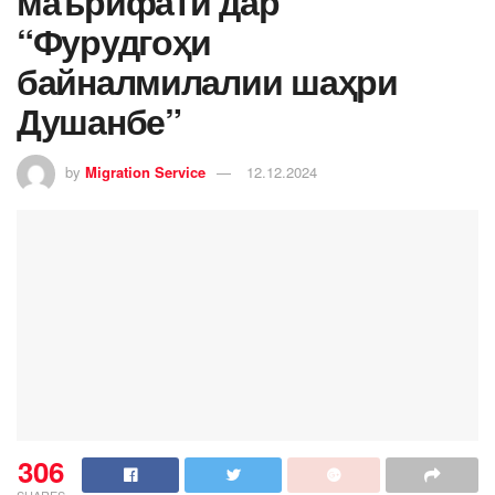
маърифатӣ дар
“Фурудгоҳи
байналмилалии шаҳри
Душанбе”
by
Migration Service
12.12.2024
306
SHARES