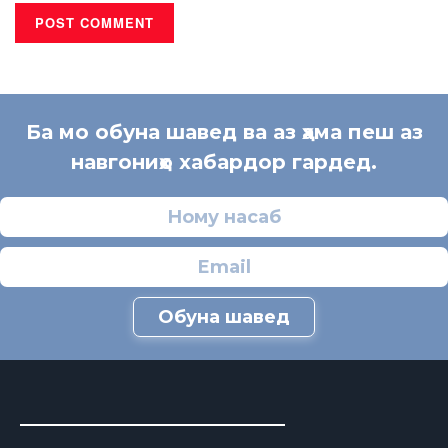
Ба мо обуна шавед ва аз ҳама пеш аз
навгониҳо хабардор гардед.
Обуна шавед