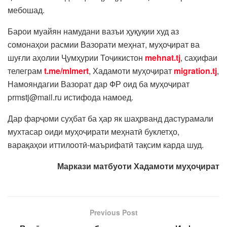
мебошад.
Барои муайян намудани вазъи ҳуқуқии худ аз
сомонаҳои расмии Вазорати меҳнат, муҳоҷират ва
шуғли аҳолии Ҷумҳурии Тоҷикистон
mehnat.tj
, саҳифаи
телеграм
t.me/mlmert
, Хадамоти муҳоҷират
migration.tj
,
Намояндагии Вазорат дар ФР оид ба муҳоҷират
prmstj@mail.ru истифода намоед.
Дар фарҷоми суҳбат ба ҳар як шаҳрванд дастурамали
мухтасар оиди муҳоҷирати меҳнатӣ буклетҳо,
варақаҳои иттилоотӣ-маърифатӣ тақсим карда шуд.
Маркази матбуоти Хадамоти муҳоҷират
Previous Post