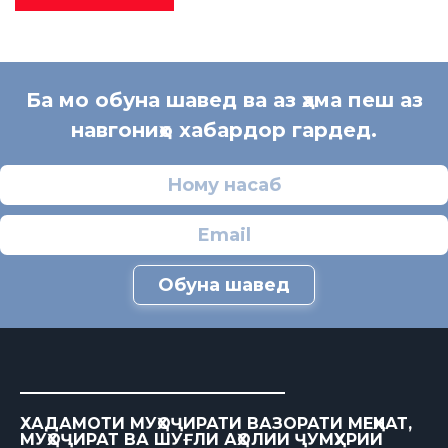
Ба мо обуна шавед ва аз ҳама пеш аз
навгониҳо хабардор гардед.
Обуна шавед
ХАДАМОТИ МУҲОҶИРАТИ ВАЗОРАТИ МЕҲНАТ,
МУҲОҶИРАТ ВА ШУҒЛИ АҲОЛИИ ҶУМҲУРИИ