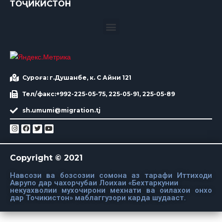
ТОҶИКИСТОН
Суроға: г.Душанбе, к. С Айни 121
Тел/факс:+992-225-05-75, 225-05-91, 225-05-89
sh.umumi@migration.tj
Copyright © 2021
Навсози ва бозсозии сомона аз тарафи Иттиходи
Аврупо дар чахорчубаи Лоихаи «Бехтаркунии
некуахволии мухочирони мехнати ва оилахои онхо
дар Точикистон» маблаггузори карда шудааст.