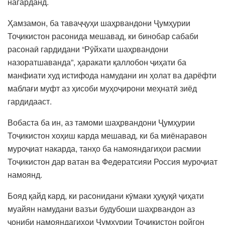
нагарданд.
Ҳамзамон, ба таваҷҷуҳи шаҳрвандони Ҷумҳурии
Тоҷикистон расонида мешавад, ки бинобар сабаби
расонаӣ гардидани “Рӯйхати шаҳрвандони
назоратшаванда”, ҳаракати қаллобон ҷиҳати ба
манфиати худ истифода намудани ин ҳолат ва дарёфти
маблағи муфт аз ҳисоби муҳоҷирони меҳнатӣ зиёд
гардидааст.
Вобаста ба ин, аз тамоми шаҳрвандони Ҷумҳурии
Тоҷикистон хоҳиш карда мешавад, ки ба миёнаравон
муроҷиат накарда, танҳо ба намояндагиҳои расмии
Тоҷикистон дар ватан ва Федератсияи Россия муроҷиат
намоянд.
Бояд қайд кард, ки расонидани кӯмаки ҳуқуқӣ ҷиҳати
муайян намудани вазъи будубоши шаҳрвандон аз
ҷониби намояндагиҳои Ҷумҳурии Тоҷикистон ройгон