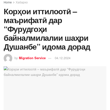
Home
Хабархо
Корҳои иттилоотӣ –
маърифатӣ дар
“Фурудгоҳи
байналмилалии шаҳри
Душанбе” идома дорад
by
Migration Service
04.12.2024