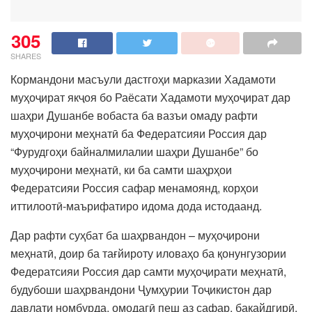
305
SHARES
Кормандони масъули дастгоҳи марказии Хадамоти
муҳоҷират якҷоя бо Раёсати Хадамоти муҳоҷират дар
шаҳри Душанбе вобаста ба вазъи омаду рафти
муҳоҷирони меҳнатӣ ба Федератсияи Россия дар
“Фурудгоҳи байналмилалии шаҳри Душанбе” бо
муҳоҷирони меҳнатӣ, ки ба самти шаҳрҳои
Федератсияи Россия сафар менамоянд, корҳои
иттилоотӣ-маърифатиро идома дода истодаанд.
Дар рафти суҳбат ба шаҳрвандон – муҳоҷирони
меҳнатӣ, доир ба тағйироту иловаҳо ба қонунгузории
Федератсияи Россия дар самти муҳоҷирати меҳнатӣ,
будубоши шаҳрвандони Ҷумҳурии Тоҷикистон дар
давлати номбурда, омодагӣ пеш аз сафар, бақайдгирӣ,