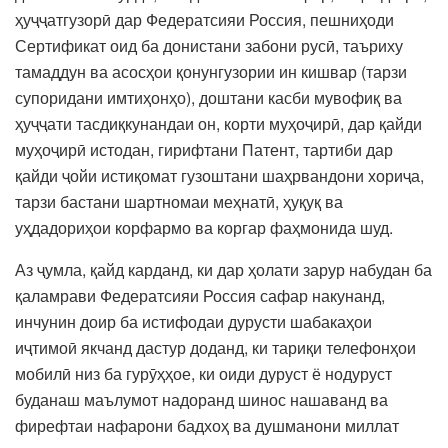
ҳуҷҷатгузорӣ дар Федератсияи Россия, пешниҳоди
Сертификат оид ба донистани забони русӣ, таъриху
тамаддун ва асосҳои қонунгузории ин кишвар (тарзи
супоридани имтиҳонҳо), доштани касби мувофиқ ва
ҳуҷҷати тасдиқкунандаи он, корти муҳоҷирӣ, дар қайди
муҳоҷирӣ истодан, гирифтани Патент, тартиби дар
қайди ҷойи истиқомат гузоштани шаҳрвандони хориҷа,
тарзи бастани шартномаи меҳнатӣ, ҳуқуқ ва
уҳдадориҳои корфармо ва коргар фаҳмонида шуд.
Аз ҷумла, қайд карданд, ки дар ҳолати зарур набудан ба
қаламрави Федератсияи Россия сафар накунанд,
инчунин доир ба истифодаи дурусти шабакаҳои
иҷтимоӣ якчанд дастур доданд, ки тариқи телефонҳои
мобилӣ низ ба гурӯҳҳое, ки оиди дуруст ё нодуруст
буданаш маълумот надоранд шинос нашаванд ва
фирефтаи нафарони бадхоҳ ва душманони миллат