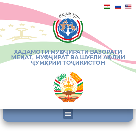
ХАДАМОТИ МУҲОҶИРАТИ ВАЗОРАТИ
МЕҲНАТ, МУҲОҶИРАТ ВА ШУҒЛИ АҲОЛИИ
ҶУМҲУРИИ ТОҶИКИСТОН