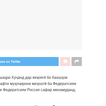
are on Twitter
аҳри Хуҷанд дар якҷоягӣ бо бахшҳои
рафти муҳоҷирони меҳнатӣ ба Федератсияи
ади Федератсияи Россия сафар менамуданд,