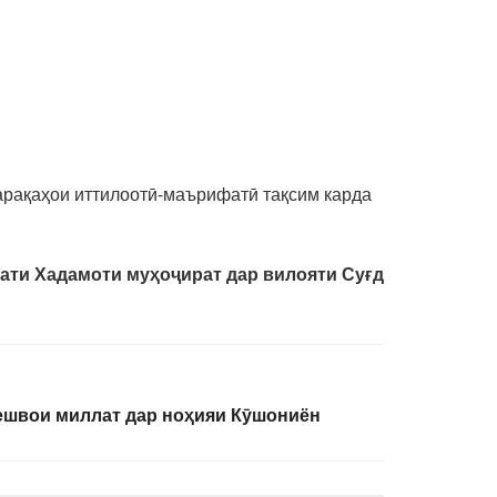
арақаҳои иттилоотӣ-маърифатӣ тақсим карда
ати Хадамоти муҳоҷират дар вилояти Суғд
ешвои миллат дар ноҳияи Кӯшониён