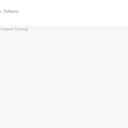
о
,
Хабарҳо