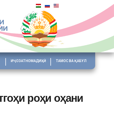
И
ИИ
ИҶОЗАТНОМАДИҲӢ
ТАМОС ВА ҚАБУЛ
тгоҳи роҳи оҳани