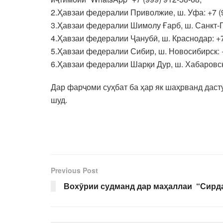
2.Ҳавзаи федералии Приволжие, ш. Уфа: +7 (9
3.Ҳавзаи федералии Шимолу Ғарб, ш. Санкт-Пе
4.Ҳавзаи федералии Ҷанубӣ, ш. Краснодар: +7 
5.Ҳавзаи федералии Сибир, ш. Новосибирск: +
6.Ҳавзаи федералии Шарқи Дур, ш. Хабаровск:
Дар фарҷоми суҳбат ба ҳар як шаҳрванд дас
шуд.
Previous Post
Вохӯрии судманд дар маҳаллаи “Сирд