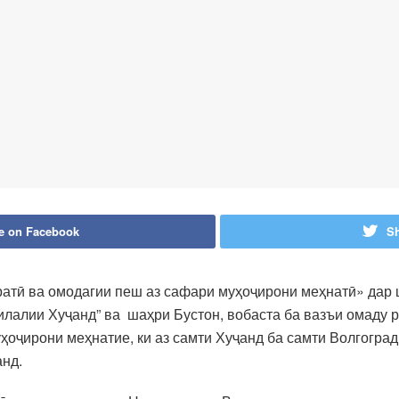
e on Facebook
Sh
ӣ ва омодагии пеш аз сафари муҳоҷирони меҳнатӣ» дар ш
илалии Хуҷанд” ва шаҳри Бустон, вобаста ба вазъи омаду 
муҳоҷирони меҳнатие, ки аз самти Хуҷанд ба самти Волгогр
анд.