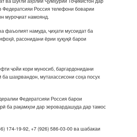
ат ва шуғли аҳолии Ҷумҳурии Тоҷикистон дар
ар Федератсияи Россия телефони боварии
он муроҷиат намоянд.
ква фаъолият намуда, ҷиҳати мусоидат ба
ифоҳӣ, расонидани ёрии ҳуқуқӣ барои
ёфти ҷойи кори муносиб, баргардонидани
 ба шаҳрвандон, мутахассисони соҳа посух
едералии Федератсияи Россия барои
рӣ ба рақамҳои дар зеровардашуда дар тамос
36) 174-19-92, +7 (926) 586-03-00 ва шабакаи