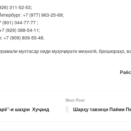
26) 311-52-53;
тербург: +7 (977) 963-25-69;
(901) 344-77-77 ;
7 (929) 388-54-11;
 +7 (909) 809-55-48.
турамали мухтасар оиди муҳоҷирати меҳнатӣ, брошюраҳо, в
Раёс
Next Post
арё”-и шаҳри Хуҷанд
Шарҳу тавзеҳи Паёми П