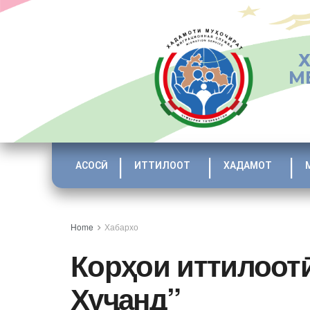
М
АСОСӢ
ИТТИЛООТ
ХАДАМОТ
Home
Хабархо
Корҳои иттилоотӣ
Хуҷанд”