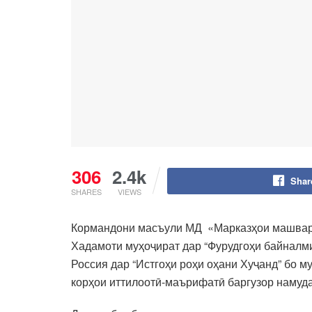
306
2.4k
Shar
SHARES
VIEWS
Кормандони масъули МД «Марказҳои машварат
Хадамоти муҳоҷират дар “Фурудгоҳи байналм
Россия дар “Истгоҳи роҳи оҳани Хуҷанд” бо 
корҳои иттилоотӣ-маърифатӣ баргузор намуд