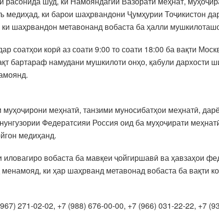
ӣ расонида шуд, ки Намояндагии Вазорати меҳнат, муҳоҷир
оъ медиҳад, ки барои шаҳрвандони Ҷумҳурии Тоҷикистон д
 ки шаҳрвандон метавонанд вобаста ба ҳалли мушкилоташ
р соатҳои корӣ аз соати 9:00 то соати 18:00 ба вақти Мос
қт бартараф намудани мушкилоти онҳо, қабули дархости ш
амоянд.
и муҳоҷирони меҳнатӣ, танзими муносибатҳои меҳнатӣ, дар
нунгузории Федератсияи Россия оид ба муҳоҷирати меҳнатӣ
ойгон медиҳанд.
и иловагиро вобаста ба мавқеи ҷойгиршавӣ ва ҳавзаҳои ф
менамояд, ки ҳар шаҳрванд метавонад вобаста ба вақти ко
67) 271-02-02, +7 (988) 676-00-00, +7 (966) 031-22-22, +7 (9