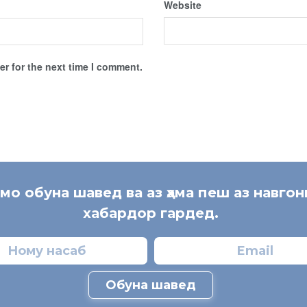
Website
r for the next time I comment.
 мо обуна шавед ва аз ҳама пеш аз навгон
хабардор гардед.
Обуна шавед