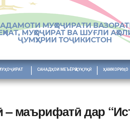
ХАДАМОТИ МУҲОҶИРАТИ ВАЗОРАТ
ЕҲНАТ, МУҲОҶИРАТ ВА ШУҒЛИ АҲОЛ
ҶУМҲУРИИ ТОҶИКИСТОН
МУҲОҶИРАТ
САНАДҲОИ МЕЪЁРӢ ҲУҚУҚӢ
ҲАМКОРИҲО
 – маърифатӣ дар “Ис