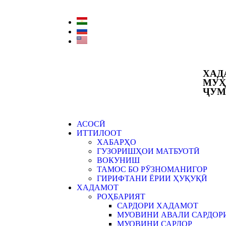
ХАД
МУҲ
ҶУМ
АСОСӢ
ИТТИЛООТ
ХАБАРҲО
ГУЗОРИШҲОИ МАТБУОТӢ
ВОКУНИШ
ТАМОС БО РӮЗНОМАНИГОР
ГИРИФТАНИ ЁРИИ ҲУҚУҚӢ
ХАДАМОТ
РОҲБАРИЯТ
САРДОРИ ХАДАМОТ
МУОВИНИ АВАЛИ САРДОР
МУОВИНИ САРДОР