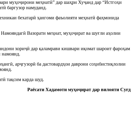
фари муҳоҷирони меҳнатӣ” дар шаҳри Хуҷанд дар “Истгоҳи
атӣ баргузор намуданд.
техникаи бехатарӣ ҳангоми фаъолияти меҳнатӣ фаҳмонида
 Намояндагӣ Вазорати меҳнат, муҳоҷират ва шуғли аҳолии
вандони хориҷӣ дар қаламрави кишвари иқомат шароит фароҳам
ӣ намоянд.
ҳангӣ, арҷгузорӣ ба дастовардҳои даврони соҳибистиқлолии
моянд.
тӣ тақсим карда шуд.
Раёсати Хадамоти муҳоҷират дар вилояти Суғд