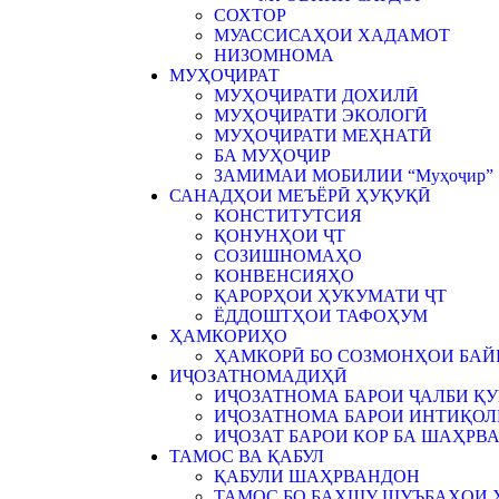
СОХТОР
МУАССИСАҲОИ ХАДАМОТ
НИЗОМНОМА
МУҲОҶИРАТ
МУҲОҶИРАТИ ДОХИЛӢ
МУҲОҶИРАТИ ЭКОЛОГӢ
МУҲОҶИРАТИ МЕҲНАТӢ
БА МУҲОҶИР
ЗАМИМАИ МОБИЛИИ “Муҳоҷир”
САНАДҲОИ МЕЪЁРӢ ҲУҚУҚӢ
КОНСТИТУТСИЯ
ҚОНУНҲОИ ҶТ
СОЗИШНОМАҲО
КОНВЕНСИЯҲО
ҚАРОРҲОИ ҲУКУМАТИ ҶТ
ЁДДОШТҲОИ ТАФОҲУМ
ҲАМКОРИҲО
ҲАМКОРӢ БО СОЗМОНҲОИ БА
ИҶОЗАТНОМАДИҲӢ
ИҶОЗАТНОМА БАРОИ ҶАЛБИ ҚУ
ИҶОЗАТНОМА БАРОИ ИНТИҚОЛИ
ИҶОЗАТ БАРОИ КОР БА ШАҲРВ
ТАМОС ВА ҚАБУЛ
ҚАБУЛИ ШАҲРВАНДОН
ТАМОС БО БАХШУ ШУЪБАҲОИ 