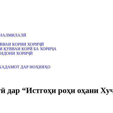
ЙНАЛМИЛАЛӢ
ВВАИ КОРИИ ХОРИҶӢ
 ҚУВВАИ КОРӢ БА ХОРИҶА
АНДОНИ ХОРИҶӢ
ХАДАМОТ ДАР НОҲИЯҲО
ӣ дар “Истгоҳи роҳи оҳани Ху