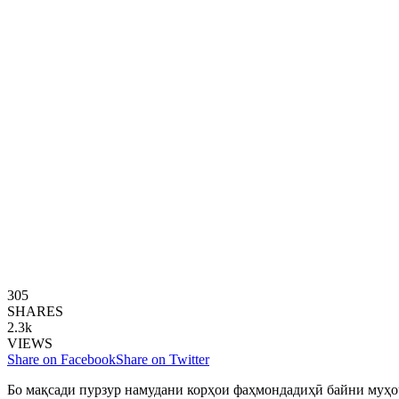
305
SHARES
2.3k
VIEWS
Share on Facebook
Share on Twitter
Бо мақсади пурзур намудани корҳои фаҳмондадиҳӣ байни муҳоҷ