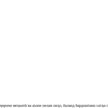
ирони меҳнатӣ ва аъзои оилаи онҳо, баланд бардоштани сатҳи 