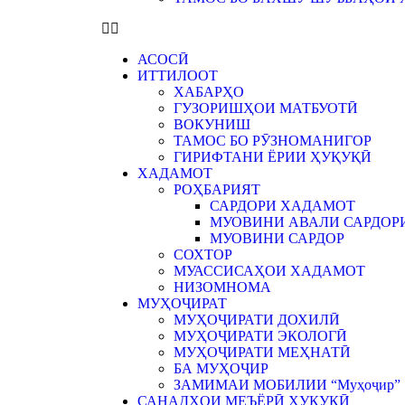
АСОСӢ
ИТТИЛООТ
ХАБАРҲО
ГУЗОРИШҲОИ МАТБУОТӢ
ВОКУНИШ
ТАМОС БО РӮЗНОМАНИГОР
ГИРИФТАНИ ЁРИИ ҲУҚУҚӢ
ХАДАМОТ
РОҲБАРИЯТ
САРДОРИ ХАДАМОТ
МУОВИНИ АВАЛИ САРДОР
МУОВИНИ САРДОР
СОХТОР
МУАССИСАҲОИ ХАДАМОТ
НИЗОМНОМА
МУҲОҶИРАТ
МУҲОҶИРАТИ ДОХИЛӢ
МУҲОҶИРАТИ ЭКОЛОГӢ
МУҲОҶИРАТИ МЕҲНАТӢ
БА МУҲОҶИР
ЗАМИМАИ МОБИЛИИ “Муҳоҷир”
САНАДҲОИ МЕЪЁРӢ ҲУҚУҚӢ