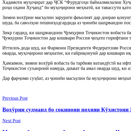
Хадамоти муҳоҷират дар ҶСК “Фурудгоҳи байналмилалии Хуҷа
роҳи оҳани Хуҷанд” бо муҳоҷирони меҳнатӣ, ки тавассути қато
Зимни вохӯрии масъулин зарурати фаъолият дар доираи қонун
шуда, ба саволҳои пешниҳодгардида аз ҷониби шаҳрвандон по
Зикр гардид, ки шаҳрвандони Ҷумҳурии Тоҷикистон вобаста ба
Ҷумҳурии Тоҷикистон дар кишвари Россия ҷиҳати гирифтани т
Иттилоъ дода шуд, ки Фармони Президенти Федератсияи Росси
оварда, муҳоҷирони меҳнатие, ки ғайриқонунӣ дар кишвари иқ
Ҳамзамон, зимни вохӯрӣ вобаста ба тарбияи ватандӯстӣ ва иф
Тоҷикистон суханронӣ намуда, даъват ба амал оварда шуд, ки 
Дар фарҷоми суҳбат, аз ҷониби масъулин ба муҳоҷирони меҳнат
Previous Post
Вохӯрии судманд бо сокинони ноҳияи Кӯҳистони
Next Post