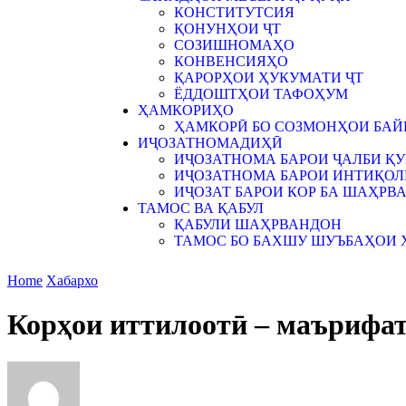
КОНСТИТУТСИЯ
ҚОНУНҲОИ ҶТ
СОЗИШНОМАҲО
КОНВЕНСИЯҲО
ҚАРОРҲОИ ҲУКУМАТИ ҶТ
ЁДДОШТҲОИ ТАФОҲУМ
ҲАМКОРИҲО
ҲАМКОРӢ БО СОЗМОНҲОИ БА
ИҶОЗАТНОМАДИҲӢ
ИҶОЗАТНОМА БАРОИ ҶАЛБИ ҚУ
ИҶОЗАТНОМА БАРОИ ИНТИҚОЛИ
ИҶОЗАТ БАРОИ КОР БА ШАҲРВ
ТАМОС ВА ҚАБУЛ
ҚАБУЛИ ШАҲРВАНДОН
ТАМОС БО БАХШУ ШУЪБАҲОИ 
Home
Хабархо
Корҳои иттилоотӣ – маърифат