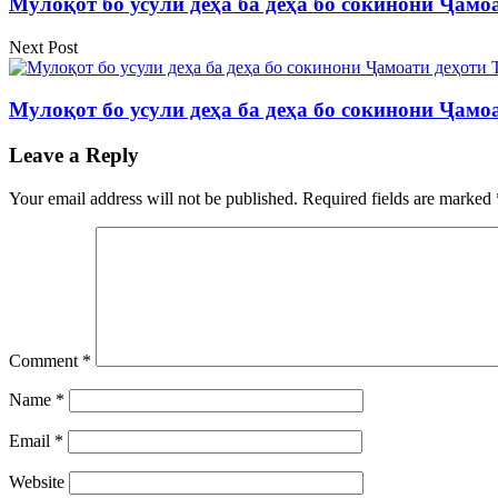
Мулоқот бо усули деҳа ба деҳа бо сокинони Ҷам
Next Post
Мулоқот бо усули деҳа ба деҳа бо сокинони Ҷам
Leave a Reply
Your email address will not be published.
Required fields are marked
Comment
*
Name
*
Email
*
Website