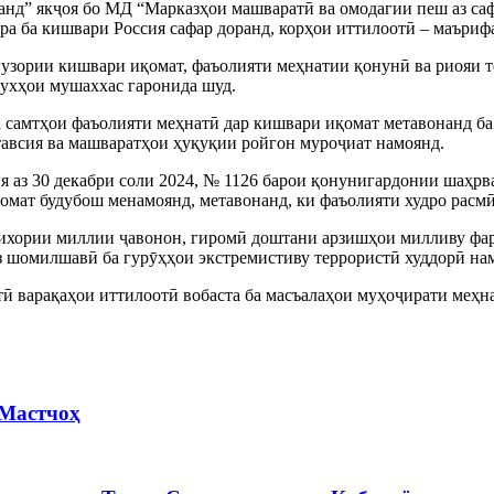
нд” якҷоя бо МД “Марказҳои машваратӣ ва омодагии пеш аз са
ра ба кишвари Россия сафар доранд, корҳои иттилоотӣ – маъриф
гузории кишвари иқомат, фаъолияти меҳнатии қонунӣ ва риояи 
сухҳои мушаххас гаронида шуд.
 самтҳои фаъолияти меҳнатӣ дар кишвари иқомат метавонанд ба
авсия ва машваратҳои ҳуқуқии ройгон муроҷиат намоянд.
я аз 30 декабри соли 2024, № 1126 барои қонунигардонии шаҳр
омат будубош менамоянд, метавонанд, ки фаъолияти худро расм
тихории миллии ҷавонон, гиромӣ доштани арзишҳои милливу фар
аз шомилшавӣ ба гурӯҳҳои экстремистиву террористӣ худдорӣ на
ӣ варақаҳои иттилоотӣ вобаста ба масъалаҳои муҳоҷирати меҳна
 Мастчоҳ