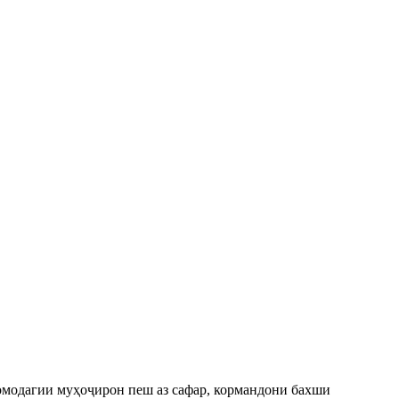
омодагии муҳоҷирон пеш аз сафар, кормандони бахши