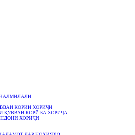
ЙНАЛМИЛАЛӢ
ВВАИ КОРИИ ХОРИҶӢ
 ҚУВВАИ КОРӢ БА ХОРИҶА
АНДОНИ ХОРИҶӢ
ХАДАМОТ ДАР НОҲИЯҲО