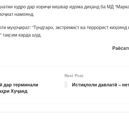
натии худро дар хориҷи кишвар идома диҳанд ба МД “Марк
роҷиат намоянд.
 муҳоҷират: “Тундгаро, экстремист ва террорист киҳоянд в
 тақсим карда шуд.
Раёсат
Next Post
ӣ дар терминали
Истиқлоли давлатӣ – не
аҳри Хуҷанд