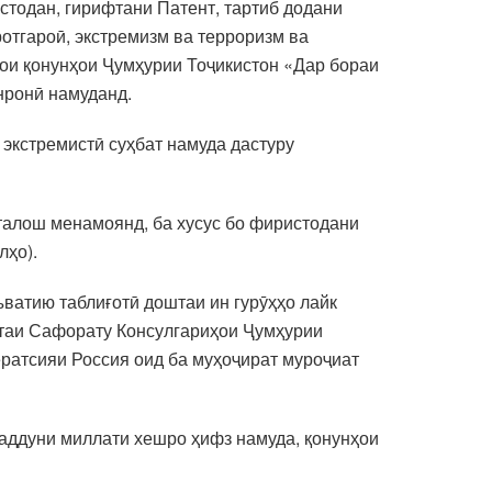
истодан, гирифтани Патент, тартиб додани
отгароӣ, экстремизм ва терроризм ва
ои қонунҳои Ҷумҳурии Тоҷикистон «Дар бораи
нронӣ намуданд.
экстремистӣ суҳбат намуда дастуру
 талош менамоянд, ба хусус бо фиристодани
лҳо).
ватию таблиғотӣ доштаи ин гурӯҳҳо лайк
ситаи Сафорату Консулгариҳои Ҷумҳурии
ратсияи Россия оид ба муҳоҷират муроҷиат
маддуни миллати хешро ҳифз намуда, қонунҳои