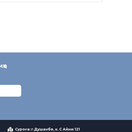
иҳо
Суроға: г.Душанбе, к. С Айни 121