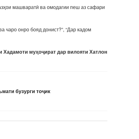
азҳои машваратӣ ва омодагии пеш аз сафари
а чаро онро бояд донист?”, “Дар кадом
и Хадамоти муҳоҷират дар вилояти Хатлон
ъмати бузурги тоҷик