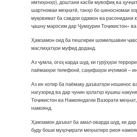
имтиҳонҳо), доштани касби мувофиқ ва ҳуҷҷат
шартномаи меҳнатӣ, танҳо бо шиносномаи хор
муқовимат ба савдои одамон ва расонидани 
ҷашну маросим дар Ҷумҳурии Тоҷикистон» ва 
Ҳамзамон оид ба пешгирии шомилшавии ҷавоно
маслиҳатҳои муфид доданд.
Аз ҷумла, огоҳ карда шуд, ки гурӯҳҳои терр
паёмакҳои телефонӣ, саҳифаҳои иҷтимоӣ – инт
Аз ин хотир ба паёмаку даъватҳои ношинос в
нагузоред ва дар чунин ҳолатҳо кушиш накун
Тоҷикистон ва Намояндагии Вазорати меҳнат,
намоянд.
Ҳамзамон даъват ба амал оварда шуд, ки дар
буду боши муҳоҷирати меҳнатиро риоя намоя