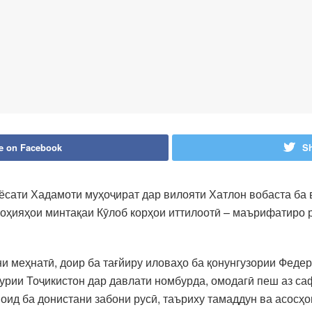
e on Facebook
Sh
аёсати Хадамоти муҳоҷират дар вилояти Хатлон вобаста ба
оҳияҳои минтақаи Кӯлоб корҳои иттилоотӣ – маърифатиро 
и меҳнатӣ, доир ба тағйиру иловаҳо ба қонунгузории Феде
рии Тоҷикистон дар давлати номбурда, омодагӣ пеш аз саф
ид ба донистани забони русӣ, таъриху тамаддун ва асосҳо