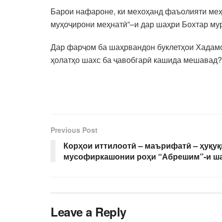
Барои нафароне, ки мехоҳанд фаъолияти меҳ
муҳоҷирони меҳнатӣ”–и дар шаҳри Бохтар му
Дар фарҷом ба шаҳрвандон буклетҳои Хадамоти
ҳолатҳо шахс ба ҷавобгарӣ кашида мешавад?”
Previous Post
Корҳои иттилоотӣ – маърифатӣ – ҳуқуқ
мусофиркашонии роҳи “Абрешим”-и ш
Leave a Reply