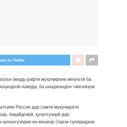
are on Twitter
 вазъи омаду рафти муҳоҷирони меҳнатӣ ба
роҳандозӣ намуда, ба шаҳрвандон тавсияҳои
ратсияи Россия дар самти муҳоҷирати
ар, бақайдгирӣ, ҳуҷатгузорӣ дар
и қонунгузории ин кишвар (тарзи супоридани