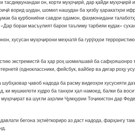
и тасдиқкунандаи он, корти муҳоҷирӣ, дар қайди муҳоҷирӣ 
иҷӣ ворид шудан, шомил нашудан ба ҳизбу ҳаракатҳои ифр
кумак ба қурбониёни савдои одамон, фаҳмонидани талаботҳ
«Дар бораи масъулият барои таълиму тарбияи кудак» суха
н, хусусан муҳоҷирони меҳнатӣ ба гурӯҳҳои террористию 
ористию экстремистӣ ба ҳар роҳ шомилшавӣ ба сафҳояшонро
ернетӣ (одноклассники, фейсбук, вайбер ва дигар роҳу усу
а шубҳаовар ҷавоб надода ба расму видеоҳои хусусияти даъ
ед, ки мушкилоти худро ба танҳои ҳал намоед, балки ба во
 муҳоҷират ва шуғли аҳолии Ҷумҳурии Тоҷикистон дар Феде
 давлати бегона эҳтиёткориро аз даст надода, фарҳангу та
нд.