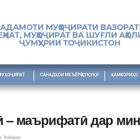
ХАДАМОТИ МУҲОҶИРАТИ ВАЗОРАТ
ЕҲНАТ, МУҲОҶИРАТ ВА ШУҒЛИ АҲОЛ
ҶУМҲУРИИ ТОҶИКИСТОН
МУҲОҶИРАТ
САНАДҲОИ МЕЪЁРӢ ҲУҚУҚӢ
ҲАМКОРИҲО
ӣ – маърифатӣ дар мин
о
,
Хабарҳо