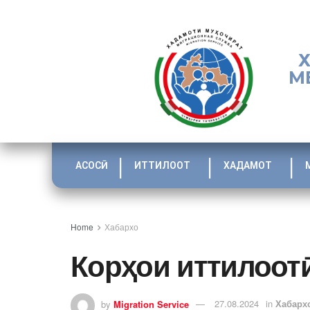
М
АСОСӢ
ИТТИЛООТ
ХАДАМОТ
Home
Хабархо
Корҳои иттилоот
by
Migration Service
27.08.2024
in
Хабарх