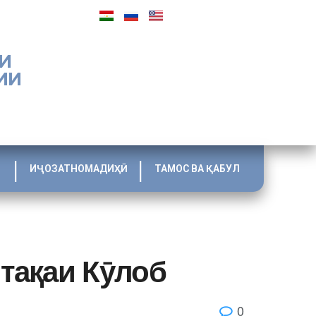
И
ИИ
ИҶОЗАТНОМАДИҲӢ
ТАМОС ВА ҚАБУЛ
тақаи Кӯлоб
0