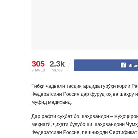
305
2.3k
Shar
SHARES
VIEWS
Тибқи ҷадвали тасдиқгардида гурӯҳи кории Р
Федератсияи Россия дар фурудгоҳ ва шаҳру н
муфид медиҳанд.
Дар рафти суҳбат бо шаҳрвандон – муҳоҷирон
меҳнатӣ, ҷиҳати будубоши шаҳрвандони Ҷумҳу
Федератсияи Россия, пешниҳоди Сертификат о