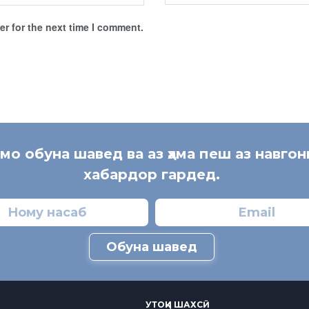
r for the next time I comment.
 мо обуна шавед ва аз ҳама пеш аз навгон
хабардор гардед.
Обуна шавед
УТОҚИ ШАХСӢ