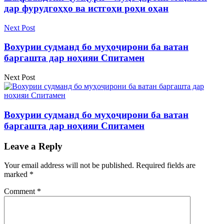
дар фурудгоҳҳо ва истгоҳи роҳи оҳан
Next Post
Вохурии судманд бо муҳоҷирони ба ватан
баргашта дар ноҳияи Спитамен
Next Post
Вохурии судманд бо муҳоҷирони ба ватан
баргашта дар ноҳияи Спитамен
Leave a Reply
Your email address will not be published.
Required fields are
marked
*
Comment
*