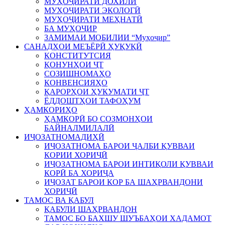
МУҲОҶИРАТИ ДОХИЛӢ
МУҲОҶИРАТИ ЭКОЛОГӢ
МУҲОҶИРАТИ МЕҲНАТӢ
БА МУҲОҶИР
ЗАМИМАИ МОБИЛИИ “Муҳоҷир”
САНАДҲОИ МЕЪЁРӢ ҲУҚУҚӢ
КОНСТИТУТСИЯ
ҚОНУНҲОИ ҶТ
СОЗИШНОМАҲО
КОНВЕНСИЯҲО
ҚАРОРҲОИ ҲУКУМАТИ ҶТ
ЁДДОШТҲОИ ТАФОҲУМ
ҲАМКОРИҲО
ҲАМКОРӢ БО СОЗМОНҲОИ
БАЙНАЛМИЛАЛӢ
ИҶОЗАТНОМАДИҲӢ
ИҶОЗАТНОМА БАРОИ ҶАЛБИ ҚУВВАИ
КОРИИ ХОРИҶӢ
ИҶОЗАТНОМА БАРОИ ИНТИҚОЛИ ҚУВВАИ
КОРӢ БА ХОРИҶА
ИҶОЗАТ БАРОИ КОР БА ШАҲРВАНДОНИ
ХОРИҶӢ
ТАМОС ВА ҚАБУЛ
ҚАБУЛИ ШАҲРВАНДОН
ТАМОС БО БАХШУ ШУЪБАҲОИ ХАДАМОТ