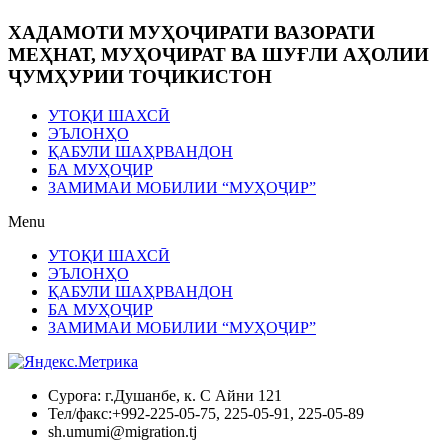
ХАДАМОТИ МУҲОҶИРАТИ ВАЗОРАТИ
МЕҲНАТ, МУҲОҶИРАТ ВА ШУҒЛИ АҲОЛИИ
ҶУМҲУРИИ ТОҶИКИСТОН
УТОҚИ ШАХСӢ
ЭЪЛОНҲО
ҚАБУЛИ ШАҲРВАНДОН
БА МУҲОҶИР
ЗАМИМАИ МОБИЛИИ “МУҲОҶИР”
Menu
УТОҚИ ШАХСӢ
ЭЪЛОНҲО
ҚАБУЛИ ШАҲРВАНДОН
БА МУҲОҶИР
ЗАМИМАИ МОБИЛИИ “МУҲОҶИР”
Суроға: г.Душанбе, к. С Айни 121
Тел/факс:+992-225-05-75, 225-05-91, 225-05-89
sh.umumi@migration.tj