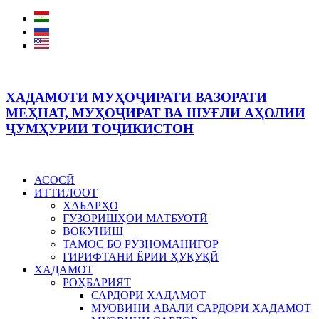
ХАДАМОТИ МУҲОҶИРАТИ ВАЗОРАТИ
МЕҲНАТ, МУҲОҶИРАТ ВА ШУҒЛИ АҲОЛИИ
ҶУМҲУРИИ ТОҶИКИСТОН
АСОСӢ
ИТТИЛООТ
ХАБАРҲО
ГУЗОРИШҲОИ МАТБУОТӢ
ВОКУНИШ
ТАМОС БО РӮЗНОМАНИГОР
ГИРИФТАНИ ЁРИИ ҲУҚУҚӢ
ХАДАМОТ
РОҲБАРИЯТ
САРДОРИ ХАДАМОТ
МУОВИНИ АВАЛИ САРДОРИ ХАДАМОТ