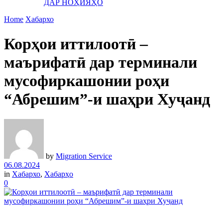
ДАР НОҲИЯҲО
Home
Хабархо
Корҳои иттилоотӣ –
маърифатӣ дар терминали
мусофиркашонии роҳи
“Абрешим”-и шаҳри Хуҷанд
by
Migration Service
06.08.2024
in
Хабархо
,
Хабарҳо
0