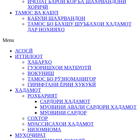
ИҶОЗАТ БАРОИ КОР БА ШАҲРВАНДОНИ
ХОРИҶӢ
ТАМОС ВА ҚАБУЛ
ҚАБУЛИ ШАҲРВАНДОН
ТАМОС БО БАХШУ ШУЪБАҲОИ ХАДАМОТ
ДАР НОҲИЯҲО
Menu
АСОСӢ
ИТТИЛООТ
ХАБАРҲО
ГУЗОРИШҲОИ МАТБУОТӢ
ВОКУНИШ
ТАМОС БО РӮЗНОМАНИГОР
ГИРИФТАНИ ЁРИИ ҲУҚУҚӢ
ХАДАМОТ
РОҲБАРИЯТ
САРДОРИ ХАДАМОТ
МУОВИНИ АВАЛИ САРДОРИ ХАДАМОТ
МУОВИНИ САРДОР
СОХТОР
МУАССИСАҲОИ ХАДАМОТ
НИЗОМНОМА
МУҲОҶИРАТ