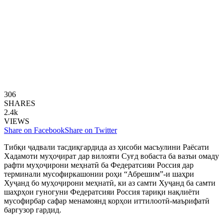
306
SHARES
2.4k
VIEWS
Share on Facebook
Share on Twitter
Тибқи ҷадвали тасдиқгардида аз ҳисоби масъулини Раёсати
Хадамоти муҳоҷират дар вилояти Суғд вобаста ба вазъи омаду
рафти муҳоҷирони меҳнатӣ ба Федератсияи Россия дар
терминали мусофиркашонии роҳи “Абрешим”-и шаҳри
Хуҷанд бо муҳоҷирони меҳнатӣ, ки аз самти Хуҷанд ба самти
шаҳрҳои гуногуни Федератсияи Россия тариқи нақлиёти
мусофирбар сафар менамоянд корҳои иттилоотӣ-маърифатӣ
баргузор гардид.