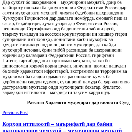
Дар суҳбат бо шаҳрвандон – муҳоҷирони меҳнатӣ, доир ба
тағйироту иловаҳо ба қонунгузории Федератсияи Россия дар
самти муҳоҷирати меҳнатӣ, ҷиҳати будубоши шаҳрвандони
Ҷумҳурии Тоҷикистон дар давлати номбурда, омодагӣ пеш аз
сафар, бақайдгирӣ, ҳуҷатгузорӣ дар Федератсияи Россия,
пешниҳоди Сертификат оид ба донистани забони русӣ,
таъриху тамаддун ва асосҳои қонунгузории ин кишвар (тарзи
супоридани имтиҳонҳо), донистани касби мувофиқ ва
ҳуҷҷати тасдиқкунандаи он, корти муҳоҷирӣ, дар қайди
муҳоҷирӣ истодан, ёрии тиббӣ расонидан ба шаҳрвандони
хориҷӣ дар қаламрави Федератсияи Россия, гирифтани
Патент, тартиб додани шартномаи меҳнатӣ, танҳо бо
шиносномаи хориҷӣ ворид шудан, инчунин, шомил нашудан
ба ҳизбу ҳаракатҳои ифротгароӣ, экстремизм ва терроризм ва
муқовимат ба савдои одамон ва расонидани кумак ба
қурбониёни савдои одамон, суханронӣ намуда ба ҳар яки онҳо
дастурамали мухтасар оиди муҳоҷирати бехатар, буклетҳо,
варақаҳои иттилоотӣ – маърифатӣ тақсим карда шуд.
Раёсати Хадамоти муҳоҷират дар вилояти Суғд
Previous Post
Корҳои иттилоотӣ – маърифатӣ дар байни
шаҳрвандони ҷумҳурӣ – муҳоҷирони меҳнатӣ