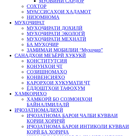
МУОВИНИ САРДОР
СОХТОР
МУАССИСАҲОИ ХАДАМОТ
НИЗОМНОМА
МУҲОҶИРАТ
МУҲОҶИРАТИ ДОХИЛӢ
МУҲОҶИРАТИ ЭКОЛОГӢ
МУҲОҶИРАТИ МЕҲНАТӢ
БА МУҲОҶИР
ЗАМИМАИ МОБИЛИИ “Муҳоҷир”
САНАДҲОИ МЕЪЁРӢ ҲУҚУҚӢ
КОНСТИТУТСИЯ
ҚОНУНҲОИ ҶТ
СОЗИШНОМАҲО
КОНВЕНСИЯҲО
ҚАРОРҲОИ ҲУКУМАТИ ҶТ
ЁДДОШТҲОИ ТАФОҲУМ
ҲАМКОРИҲО
ҲАМКОРӢ БО СОЗМОНҲОИ
БАЙНАЛМИЛАЛӢ
ИҶОЗАТНОМАДИҲӢ
ИҶОЗАТНОМА БАРОИ ҶАЛБИ ҚУВВАИ
КОРИИ ХОРИҶӢ
ИҶОЗАТНОМА БАРОИ ИНТИҚОЛИ ҚУВВАИ
КОРӢ БА ХОРИҶА