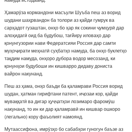
Ҳамарӯза кормандони масъули Шуъба пеш аз ворид
шудани шаҳрвандон ба толори аз қайди гумрук ва
сарҳадот гузаштан, онҳо бо ҳар як сокини ҷумҳурӣ дар
алоҳидагӣ оид ба будубош, тағйиру иловаҳо дар
қонунгузории нави Федератсияи Россия дар самти
муҳоҷирати меҳнатӣ суҳбатҳо намуда, ба онҳо буклетҳо
тақдим намуда, онҳоро дубора водор месозанд, ки
қонунҳои будубоши ин кишварро дидаву дониста
вайрон накунанд.
Пеш аз ҳама, онҳо баъди ба қаламрави Россия ворид
шудан, ҳатман гирифтани патент, иҷозаи кор, қайди
муваққатӣ ва дигар ҳуҷҷатҳои лозимаро фаромӯш
накунанд, то ин ки дар қаламравӣ ин кишвар ошкоро
(легально) кору фаъолият намоянд.
Мутаассифона, имрӯзҳо бо сабабҳои гуногун баъзе аз