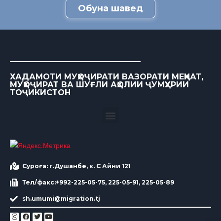
Обуна шавед
ХАДАМОТИ МУҲОҶИРАТИ ВАЗОРАТИ МЕҲНАТ,
МУҲОҶИРАТ ВА ШУҒЛИ АҲОЛИИ ҶУМҲУРИИ
ТОҶИКИСТОН
Суроға: г.Душанбе, к. С Айни 121
Тел/факс:+992-225-05-75, 225-05-91, 225-05-89
sh.umumi@migration.tj