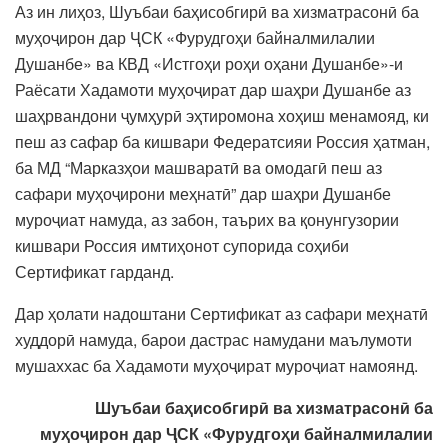
Аз ин лиҳоз, Шуъбаи баҳисобгирӣ ва хизматрасонӣ ба
муҳоҷирон дар ҶСК «Фурудгоҳи байналмилалии
Душанбе» ва КВД «Истгоҳи роҳи оҳани Душанбе»-и
Раёсати Хадамоти муҳоҷират дар шаҳри Душанбе аз
шаҳрвандони ҷумҳурӣ эҳтиромона хоҳиш менамояд, ки
пеш аз сафар ба кишвари Федератсияи Россия ҳатман,
ба МД “Марказҳои машваратӣ ва омодагӣ пеш аз
сафари муҳоҷирони меҳнатӣ” дар шаҳри Душанбе
муроҷиат намуда, аз забон, таърих ва қонунгузории
кишвари Россия имтиҳонот супорида соҳиби
Сертификат гарданд.
Дар ҳолати надоштани Сертификат аз сафари меҳнатӣ
худдорӣ намуда, барои дастрас намудани маълумоти
мушаххас ба Хадамоти муҳоҷират муроҷиат намоянд.
Шуъбаи баҳисобгирӣ ва хизматрасонӣ ба
муҳоҷирон дар ҶСК «Фурудгоҳи байналмилалии