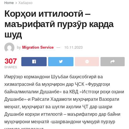
Home
Хабархо
Корҳои иттилоотӣ –
маърифатӣ пурзӯр карда
шуд
by
Migration Service
10.11.2023
307
SHARES
Имрӯзҳо кормандони Шуъбаи баҳисобгирӣ ва
хизматрасонӣ ба муҳоҷирон дар ҶСК «Фурудгоҳи
байналмилалии Душанбе» ва КВД «Истгоҳи роҳи оҳани
Душанбе»-и Раёсати Хадамоти муҳоҷирати Вазорати
меҳнат, муҳоҷират ва шуғли аҳолии ҶТ дар шаҳри
Душанбе корҳои иттилоотӣ – маърифатиро дар байни
муҳоҷирони меҳнатӣ -шаҳрвандони ҷумҳурӣ пурзур
намуда истодаанд.