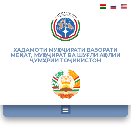
ХАДАМОТИ МУҲОҶИРАТИ ВАЗОРАТИ
МЕҲНАТ, МУҲОҶИРАТ ВА ШУҒЛИ АҲОЛИИ
ҶУМҲУРИИ ТОҶИКИСТОН