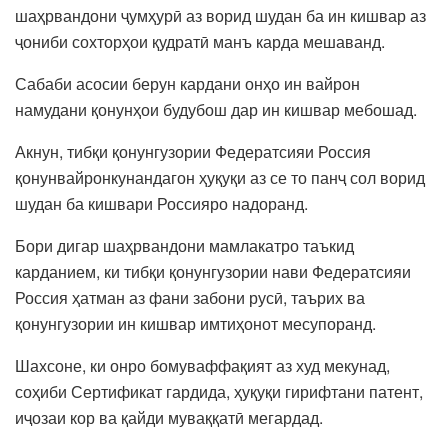
шаҳрвандони ҷумҳурӣ аз ворид шудан ба ин кишвар аз
ҷониби сохторҳои қудратӣ манъ карда мешаванд.
Сабаби асосии берун кардани онҳо ин вайрон
намудани қонунҳои будубош дар ин кишвар мебошад.
Акнун, тибқи қонунгузории Федератсияи Россия
қонунвайронкунандагон ҳуқуқи аз се то панҷ сол ворид
шудан ба кишвари Россияро надоранд.
Бори дигар шаҳрвандони мамлакатро таъкид
карданием, ки тибқи қонунгузории нави Федератсияи
Россия ҳатман аз фани забони русӣ, таърих ва
қонунгузории ин кишвар имтиҳонот месупоранд.
Шахсоне, ки онро бомуваффақият аз худ мекунад,
соҳиби Сертификат гардида, ҳуқуқи гирифтани патент,
иҷозаи кор ва қайди муваққатӣ мегардад.