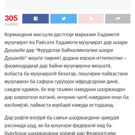
305
SHARES
Кормандони масъули дастгоҳи марказии Хадамоти
муҳоҷират ва Раёсати Хадамоти муҳоҷират дар шаҳри
Душанбе дар “Фурудгоҳи байналмилалии шаҳри
Душанбе” ҷиҳати тақвият додани корҳои иттилоотию –
фаҳмондадиҳӣ дар байни муҳоҷирони меҳнатӣ,
вобаста ба муҳоҷиратӣ бехатар, пешгирии пайвастани
муҳоҷирон ба сафҳои гурӯҳҳои ифродгароии динӣ,
савдои одамон, бо кор таъмин намудани шаҳрвандон
дар ширкатхои ватанӣ, инчунин ҷалб намудани онҳо ба
касбомӯзӣ, пайваста корбарӣ намуда истодаанд.
Дар рафти вохӯрӣ ба самъи шаҳрвандони ҷумҳурӣ
расонида шуд, ки ба қонунҳои федералӣ оид ба
будубоши шаҳрвандони хориҷӣ дар Федератсияи