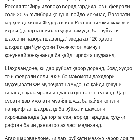
Россия тағйиру иловаҳо ворид гардида, аз 5 феврали
соли 2025 эътибори қонунӣ пайдо мекунад. Вазорати
корҳои дохилии Федератсияи Россия низоми махсуси
ихроҷ (депортатсия)-ро ҷорӣ намуда, ба “рӯйхати
шахсони назоратшаванда” зиёда аз 120 ҳазор
шаҳрванди Ҷумҳурии Тоҷикистон ҳамчун
қонунвайронкунанда ба қайд гирифта шудаанд.
Шаҳрвандоне, ки дар рӯйхат қарор доранд, бояд худро
то 5 феврали соли 2025 ба мақомоти дахлдори
муҳоҷирати ФР муроҷиат намуда, ба қайди қонунӣ
гиранд ё қаламрави ин давлатро тарк намоянд. Дар
сурати дар муҳлати муайяншуда ба қайди қонунӣ
нагирифтан шаҳрванд ба рӯйхати шахсони
ихроҷшаванда (депортатсия) ворид гардида, ҳуқуқи
рафтан ба ин давлатро аз даст медиҳанд.
Агар шаҳрвандоне, ки дар руйхати мазкур қарор дошта