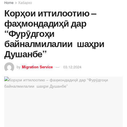
Home
Хабархо
Корҳои иттилоотию –
фаҳмондадиҳӣ дар
“Фурӯдгоҳи
байналмилалии шаҳри
Душанбе”
by
Migration Service
03.12.2024