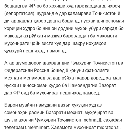
бошанд ва ФР-ро бо хоҳиши худ тарк кардаанд, ихроҷ
(депортатсия) шудаанд ё дар қаламрави Тоҷикистон ё
дигар давлат қарор дошта бошанд, нусхаи шиносномаи
хориҷии худро бо нишон додани муҳри убури сарҳад бо
мақсади аз рӯйхати мазкур баровардан ба мақомоти
муҳоҷирати ҷойи зисти худ дар шаҳру ноҳияҳои
ҷумҳурӣ пешниҳод намоянд.
Агар шумо дорои шаҳрвандии Ҷумҳурии Тоҷикистон ва
Федератсияи Россия бошед ё қонунӣ фаъолияти
меҳнати менамоед ва дар рӯйхат қарор доред, ҳатман
нусхаи шиносномаи худро ба Намояндагии Вазорат
дар ФР оид ба муҳоҷират пешниҳод намоед.
Барои муайян намудани вазъи ҳуқуқии худ аз
сомонаҳои расмии Вазорати меҳнат, муҳоҷират ва
шуғли аҳолии Ҷумҳурии Тоҷикистон mehnat.tj, саҳифаи
телеграм t.me/mlmert, Хадамоти муҳоҷират migration.tj,