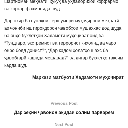
шартномаи меҳнатӣ, ҳуқуқ ва уҳдадориҳои корфармо
ва коргар фаҳмонида шуд.
Дар охир ба суолҳои сершумори муҳоҷирони меҳнатӣ
аз ҷониби иштирокдорон ҷавобҳои мушаххас дод шуда,
ба онҳо буклетҳои Хадамоти муҳоҷират оид ба
“Тундгаро, экстремист ва террорист киҳоянд ва чаро
онро бояд донист?”, “Дар кадом ҳолатҳо шахс ба
ҷавобгарӣ кашида мешавад?” ва дигар буклетҳо тақсим
карда шуд.
Маркази матбуоти Хадамоти му
ҳ
о
ҷ
ират
Previous Post
Дар зеҳни ҷавонон ақидаи солим парварем
Next Post