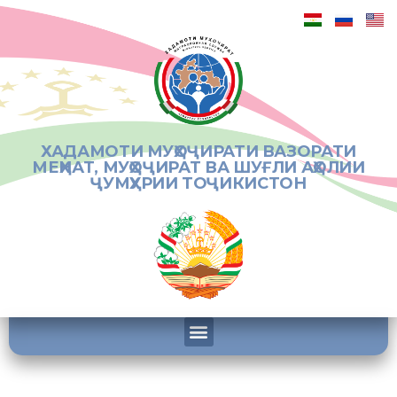
ХАДАМОТИ МУҲОҶИРАТИ ВАЗОРАТИ
МЕҲНАТ, МУҲОҶИРАТ ВА ШУҒЛИ АҲОЛИИ
ҶУМҲУРИИ ТОҶИКИСТОН