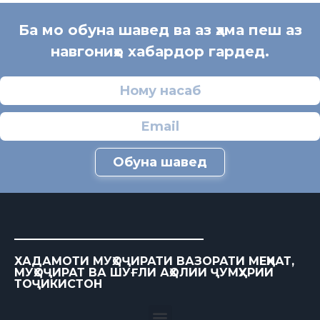
Ба мо обуна шавед ва аз ҳама пеш аз
навгониҳо хабардор гардед.
Обуна шавед
ХАДАМОТИ МУҲОҶИРАТИ ВАЗОРАТИ МЕҲНАТ,
МУҲОҶИРАТ ВА ШУҒЛИ АҲОЛИИ ҶУМҲУРИИ
ТОҶИКИСТОН