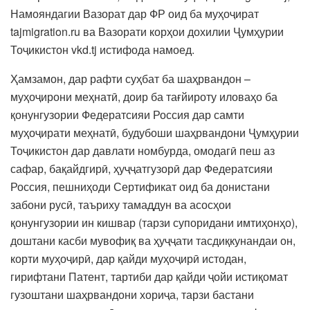
Намояндагии Вазорат дар ФР оид ба муҳоҷират
tajmigration.ru ва Вазорати корҳои дохилии Ҷумҳурии
Тоҷикистон vkd.tj истифода намоед.
Ҳамзамон, дар рафти суҳбат ба шаҳрвандон –
муҳоҷирони меҳнатӣ, доир ба тағйироту иловаҳо ба
қонунгузории Федератсияи Россия дар самти
муҳоҷирати меҳнатӣ, будубоши шаҳрвандони Ҷумҳурии
Тоҷикистон дар давлати номбурда, омодагӣ пеш аз
сафар, бақайдгирӣ, ҳуҷҷатгузорӣ дар Федератсияи
Россия, пешниҳоди Сертификат оид ба донистани
забони русӣ, таъриху тамаддун ва асосҳои
қонунгузории ин кишвар (тарзи супоридани имтиҳонҳо),
доштани касби мувофиқ ва ҳуҷҷати тасдиқкунандаи он,
корти муҳоҷирӣ, дар қайди муҳоҷирӣ истодан,
гирифтани Патент, тартиби дар қайди ҷойи истиқомат
гузоштани шаҳрвандони хориҷа, тарзи бастани