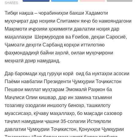
SHARES
Тибқи нақша – чорабиниҳои бахши Хадамоти
муҳоҷират дар ноҳияи Спитамен якҷо бо намояндагони
Мақомоти иҷроияи ҳокимияти давлатии ноҳия дар
маҳаллаҳои Шермуродов ва Ғоибов, деҳаи Саросиё,
Ҷамоати деҳоти Сарбанд корҳои иттилотию
фаҳмондадиҳӣ байни аҳолӣ, оилаи муҳоҷирони
меҳнатӣ доир намуданд.
Дар баромади худ гуруҳи корӣ оид ба нуктаҳои асосии
Паёми навбатии Президенти Ҷумҳурии Тоҷикистон
Пешвои миллат муҳтарам Эмомалӣ Раҳмон ба
Маҷлиси Олии кишвар, дар ин замина таъмини
тозагиву озодагии иншооту биноҳо, ташкилоту
муассисаҳо, кӯчаву маҳаллаҳо, бо мақсади сазовор
таҷлил намудани ҷашни 35-солагии Истиқлоли
давлатии Ҷумҳурии Тоҷикистон, Қонунҳои Ҷумҳурии
Тоҷикистон “Дар бораи масъулият барои тарбияи