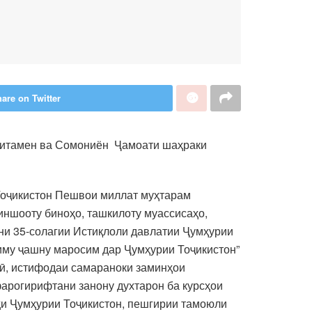
are on Twitter
Спитамен ва Сомониён Ҷамоати шаҳраки
Тоҷикистон Пешвои миллат муҳтарам
иншооту биноҳо, ташкилоту муассисаҳо,
шни 35-солагии Истиқлоли давлатии Ҷумҳурии
зиму ҷашну маросим дар Ҷумҳурии Тоҷикистон”
гӣ, истифодаи самараноки заминҳои
фарогирифтани занону духтарон ба курсҳои
ҳи Ҷумҳурии Тоҷикистон, пешгирии тамоюли