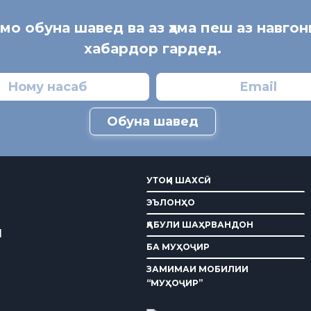
 мо обуна шавед ва аз ҳама пеш аз навгон
хабардор гардед.
Обуна шавед
УТОҚИ ШАХСӢ
ЭЪЛОНҲО
ҚАБУЛИ ШАҲРВАНДОН
И
БА МУҲОҶИР
ЗАМИМАИ МОБИЛИИ
“МУҲОҶИР”