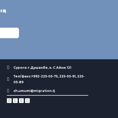
иҳо
Суроға: г.Душанбе, к. С Айни 121
Тел/факс:+992-225-05-75, 225-05-91, 225-
05-89
sh.umumi@migration.tj