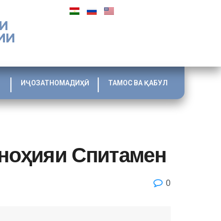
И
ИИ
ИҶОЗАТНОМАДИҲӢ
ТАМОС ВА ҚАБУЛ
ноҳияи Спитамен
0