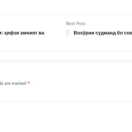
Next Post
: ҳифзи амният ва
Вохӯрии судманд бо со
lds are marked
*