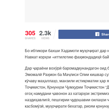
305
2.3k
Shar
SHARES
VIEWS
Бо ибтикори бахши Хадамоти муҳоҷират дар
Навкат корҳои +иттилотию фаҳмондадиҳӣ байн
Дар ҷараёни вохӯрӣ баромадкунандагон оид 
Эмомалӣ Раҳмон ба Маҷлиси Олии кишвар суха
кӯчаву маҳаллаҳо, манзили истиқоматии ҳар 
Тоҷикистон, Қонунҳои Ҷумҳурии Тоҷикистон “
огоҳ намудани ҷавонон аз хатарҳои экстреми
наздиҳавлигӣ, пешгирии ҷудошавии оилаҳои ҷ
касбомӯзӣ, муҳоҷирати бехатар, риояи қонун