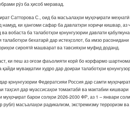
брами рӯз ба ҳисоб меравад.
рат Сатторова С., оид ба масъалаҳои муҳоҷирати меҳнатӣ
д намуд, ки ҳангоми сафар ба давлатҳои хориҷи кишвар, аз
 ва вобаста ба талаботҳои қонунгузории давлати қабулкун
 талаботҳои бехатарӣ дар истеҳсолот, ба имзо расонидан
ориҳои сироятӣ машварат ва тавсияҳои муфид доданд.
аст, ки пеш аз оғози фаъолияти корӣ бо корфармо шартнома
а қайди муваққатии худро дар доираи талаботҳои қонунгузо
 дар қонунгузории Федератсияи Россия дар самти муҳоҷират
аи таҳсил дар муассисаҳои томактабӣ ва мактабии кишвари 
и муҳоҷират барои солҳои 2026-2030 ФР, аз 1 – январи со
р рубл) масъалаҳои радикализм, экстремизму терроризм ва