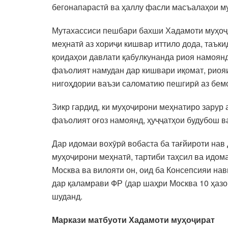
бегонапарастӣ ва ҳаллу фасли масъалаҳои му
Мутахассиси пешбари бахши Хадамоти муҳоҷи
меҳнатӣ аз хориҷи кишвар иттило дода, таъки
қоидаҳои давлати қабулкунанда риоя намоянд
фаъолият намудан дар кишвари иқомат, риояи
нигоҳдории ваъзи саломатию пешгирӣ аз бем
Зикр гардид, ки муҳоҷирони меҳнатиро зарур 
фаъолият оғоз намоянд, ҳуҷҷатҳои будубош в
Дар идомаи вохӯрӣ вобаста ба тағйироти нав
муҳоҷирони меҳнатӣ, тартиби таҳсил ва идом
Москва ва вилояти он, оид ба Консепсияи нав
дар қаламрави ФР (дар шаҳри Москва 10 ҳазо
шуданд.
Маркази матбуоти
Хадамоти муҳоҷират