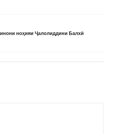
кинони ноҳияи Ҷалолиддини Балхӣ