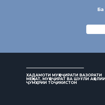
Ба
ХАДАМОТИ МУҲОҶИРАТИ ВАЗОРАТИ
МЕҲНАТ, МУҲОҶИРАТ ВА ШУҒЛИ АҲОЛИ
ҶУМҲУРИИ ТОҶИКИСТОН