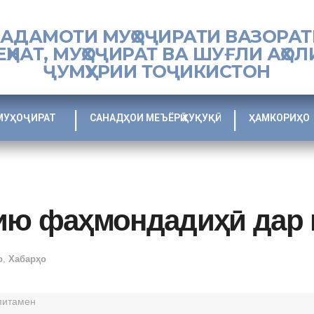
ХАДАМОТИ МУҲОҶИРАТИ ВАЗОРАТ
ЕҲНАТ, МУҲОҶИРАТ ВА ШУҒЛИ АҲОЛ
ҶУМҲУРИИ ТОҶИКИСТОН
МУҲОҶИРАТ
САНАДҲОИ МЕЪЁРӢ ҲУҚУҚӢ
ҲАМКОРИҲО
ию фаҳмондадиҳӣ дар 
о
,
Хабарҳо