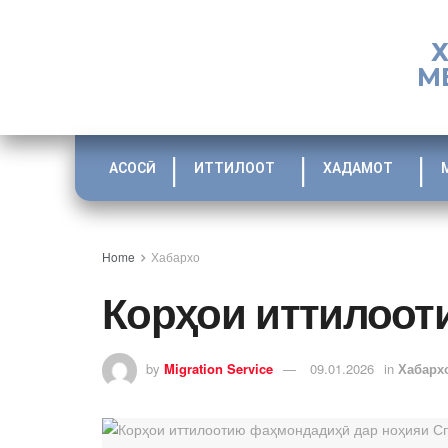
М
АСОСӢ
ИТТИЛООТ
ХАДАМОТ
Home
Хабархо
Корҳои иттилоот
by
Migration Service
09.01.2026
in
Хабарх