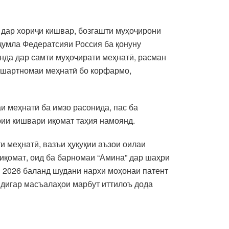
 дар хориҷи кишвар, бозгашти муҳоҷирони
 ҷумла Федератсияи Россия ба қонуну
анда дар самти муҳоҷирати меҳнатӣ, расман
и шартномаи меҳнатӣ бо корфармо,
и меҳнатӣ ба имзо расонида, пас ба
рии кишвари иқомат таҳия намоянд.
и меҳнатӣ, вазъи ҳуқуқии аъзои оилаи
иқомат, оид ба барномаи “Амина” дар шаҳри
ли 2026 баланд шудани нархи моҳонаи патент
 дигар масъалаҳои марбут иттилоъ дода