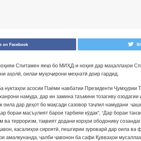
e on Facebook
Sh
 ноҳияи Спитамен якҷо бо МИҲД-и ноҳия дар маҳаллаҳои 
и аҳолӣ, оилаи муҳоҷирони меҳнатӣ доир гардид.
ба нуктаҳои асосии Паёми навбатии Президенти Ҷумҳурии 
нрони намуда, дар ин замина таъмини тозагиву озодагии 
як оила дар деҳот бо мақсади сазовор таҷлил намудани ҷа
Дар бораи масъулият барои тарбияи кӯдак”, “Дар бораи тан
зм ва терроризм, тақвият додани корҳои ободониву созанда
авон, касалиҳои сироятӣ, пешгирии зуроварӣ дар оила ва 
ҳои амалкунанда, ҷалби ҷавонон ба сафи Қувваҳои мусалла